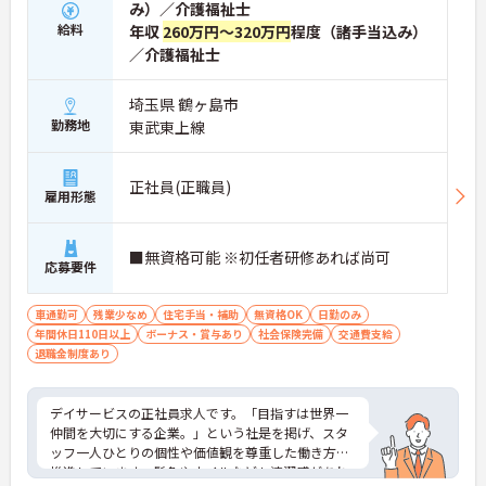
み）／介護福祉士
給料
年収
260万円～320万円
程度（諸手当込み）
／介護福祉士
埼玉県 鶴ヶ島市
勤務地
東武東上線
正社員(正職員)
雇用形態
■無資格可能 ※初任者研修あれば尚可
応募要件
車通勤可
残業少なめ
住宅手当・補助
無資格OK
日勤のみ
年間休日110日以上
ボーナス・賞与あり
社会保険完備
交通費支給
退職金制度あり
デイサービスの正社員求人です。「目指すは世界一
仲間を大切にする企業。」という社是を掲げ、スタ
ッフ一人ひとりの個性や価値観を尊重した働き方を
推進しています。髪色やネイルなども清潔感があれ