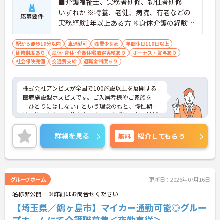
■介護福祉士、実務者研修、初任者研修
いずれか ※特養、老健、病院、有老などの
応募要件
実務経験1年以上ある方 ※身体介護の経験年
以上ある方、機械浴の使用の経験のある方
歓迎
駅から徒歩10分以内
車通勤可
残業少なめ
年間休日110日以上
研修制度あり
産休･育休･介護休暇取得実績あり
ボーナス・賞与あり
社会保険完備
交通費支給
退職金制度あり
株式会社アンビスが全国で100施設以上を展開する
医療施設型ホスピスです。ご入居者様やご家族を
「ひとりにはしない」という理念のもと、慢性期や
終末期にあり医療依存度の高い方を受け入れ、地域
医療を支える社会的意義の高い事業を推進していま
す。現場には看護師が24時間常駐しています。急変
詳細を見る
無料
紹介してもらう
時の対応や医療行為は看護師が担当するため、初任
者研修や実務者研修の方も食事介助や入浴介助など
の生活を支えるケアに専念できる環境です。多職種
で情報を共有し、一人で判断を抱え込まないチーム
連携の体制がしっかりと整っています。働き方の面
グループホーム
更新日：2026年07月16日
では、夜勤明けの翌日が原則として公休となるほ
名称非公開 ※詳細はお問合せください
か、月平均の残業時間も5時間から7時間程度とかな
り少なめです。常勤スタッフの比率が90パーセント
【埼玉県／鶴ヶ島市】マイカー通勤可能◎グルー
を超えているため急な勤務変更が発生しにくく、あ
プホームにて介護職募集＜夜勤専従＞