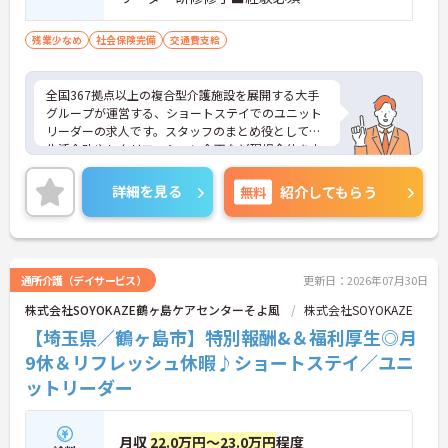
【頑張りが収入に直結し、モチベーションを高めら
れます】
残業少なめ
社会保険完備
交通費支給
・施設運営への貢献やチームワークを評価する独自
の特別報酬制度により、賞与とは別に収入アップが
期待できます。
全国367拠点以上の複合型介護施設を展開する大手
・日々の努力が目に見える形で還元されるため、高
グループが運営する、ショートステイでのユニット
いモチベーションを維持しながらやりがいを持って
リーダーの求人です。スタッフのまとめ役として、
働けます。
生活介助やレクリエーション企画など現場全体を支
える重要なポジションとなります。寸志の他に特別
【個性を活かしながら、自分らしいスタイルで働け
報酬の支給実績があり、これまでのご経験を活かし
詳細を見る
無料
紹介してもらう
ます】
てしっかりとした収入を得られる環境です。また、
・髪色やネイル、ヒゲなどが原則自由となってお
有給休暇とは別に年間17日間のリフレッシュ休暇が
り、ご自身の価値観や清潔感を大切にしながら自分
付与され、残業もほぼないため、心身に無理なく働
らしく働ける環境です。
きながらプライベートの時間を大切にできます。毎
朝のミーティングによる情報共有や多職種連携が根
通所介護（デイサービス）
更新日：2026年07月30日
付いており、サポート体制も万全です。髪色やネイ
株式会社SOYOKAZE鶴ヶ島ケアセンターそよ風
株式会社SOYOKAZE
ルなどが原則自由となっており、自分らしいスタイ
ルを維持しながら長期的に活躍できる魅力的な職場
【埼玉県／鶴ヶ島市】特別報酬&＆福利厚生◎月
です。
9休＆リフレッシュ休暇♪ショートステイ／ユニ
ットリーダー
★おすすめPOINT★
【ユニットリーダーとして現場を支え、充実した手
当や報酬で安定した収入を得られます】
・スタッフのまとめ役としてチーム運営の中心とな
月収
22.0万円～23.0万円
程度