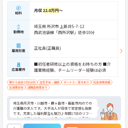
月収
22.0万円
～
給料
埼玉県 所沢市 上新井5-7-12
勤務地
西武池袋線「西所沢駅」徒歩10分
正社員(正職員)
雇用形態
■初任者研修以上の資格をお持ちの方 ■介
応募要件
護業務経験、チームリーダー経験は必須
駅から徒歩10分以内
住宅手当・補助
ボーナス・賞与あり
社会保険完備
交通費支給
退職金制度あり
埼玉県所沢市・川越市・鶴ヶ島市・飯能市内のでの
介護職の求人です。大手法人が母体で安定感も抜群
です。充実した福利厚生も魅力♪年間17日のリフレ
ッシュ休暇もあり、ワークライフバランスを重視し
た働き方が叶います。ご興味のある方には、面接対