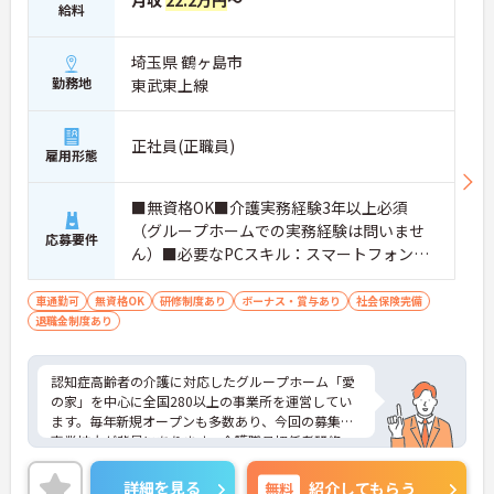
給料
埼玉県 鶴ヶ島市
勤務地
東武東上線
正社員(正職員)
雇用形態
■無資格OK■介護実務経験3年以上必須
（グループホームでの実務経験は問いませ
応募要件
ん）■必要なPCスキル：スマートフォンで
のデータの入力が必須
車通勤可
無資格OK
研修制度あり
ボーナス・賞与あり
社会保険完備
退職金制度あり
認知症高齢者の介護に対応したグループホーム「愛
の家」を中心に全国280以上の事業所を運営してい
ます。毎年新規オープンも多数あり、今回の募集は
事業拡大が背景にあります。介護職員初任者研修、
介護支援専門員、タクティールケアなどの資格取得
のサポートあり！現場を最大限サポートするため
詳細を見る
無料
紹介してもらう