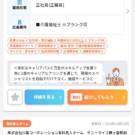
正社員(正職員)
雇用形態
■介護福祉士 ※ブランク可
応募要件
残業少なめ
託児所・育児補助
年間休日110日以上
ブランクOK
資格取得サポート
研修制度あり
産休･育休･介護休暇取得実績あり
ボーナス・賞与あり
社会保険完備
交通費支給
退職金制度あり
＜多彩なキャリアパスと万全のスキルアップ支援＞
年に1度のキャリアヒアリングを通じて、現場のスペ
シャリストを目指すだけでなく、施設サービスと在
宅サービスのジョブチェンジなど、幅広い経験を積
むことが可能です。
＜プライベートも充実させる嬉しい福利厚生＞仕事
詳細を見る
無料
紹介してもらう
の疲れを癒やすための制度も充実しています。各地
のレジャー施設や宿泊が最大80％オフになる優待制
度や、勤続5年ごとの「特別連続有給休暇（5日）」
など、リフレッシュできる機会がたくさん。年間公
休110日に加え、独自の休暇制度もしっかり整って
有料老人ホーム
更新日：2026年04月15日
いるため、オンオフのメリハリをつけて働けます。
株式会社川島コーポレーション有料老人ホーム サニーライフ鶴ヶ島駅前