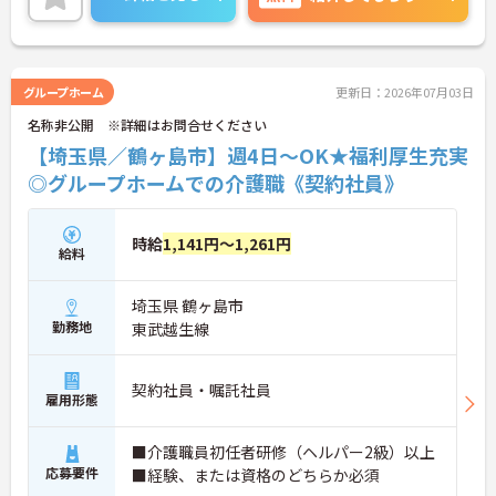
に、教育・研修・採用を専門とする部署や、コンプ
ライアンスを推進する部署があり、グループ企業を
含めた柔軟かつ強固なバックアップがあります。ご
興味ある方には、面接対策ポイントなど、さらに詳
細をお話しいたしますのでお気軽にご相談くださ
グループホーム
更新日：2026年07月03日
い。
名称非公開 ※詳細はお問合せください
【埼玉県／鶴ヶ島市】週4日～OK★福利厚生充実
◎グループホームでの介護職《契約社員》
時給
1,141円～1,261円
給料
埼玉県 鶴ヶ島市
勤務地
東武越生線
契約社員・嘱託社員
雇用形態
■介護職員初任者研修（ヘルパー2級）以上
応募要件
■経験、または資格のどちらか必須