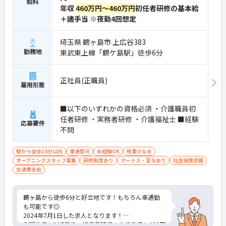
給料
年収
460万円～460万円
初任者研修の基本給
＋諸手当 ※夜勤4回想定
埼玉県 鶴ヶ島市 上広谷383
勤務地
東武東上線「鶴ケ島駅」徒歩6分
正社員(正職員)
雇用形態
■以下のいずれかの資格必須 ・介護職員初
任者研修 ・実務者研修 ・介護福祉士 ■経験
応募要件
不問
駅から徒歩10分以内
車通勤可
未経験OK
残業少なめ
オープニングスタッフ募集
研修制度あり
ボーナス・賞与あり
社会保険完備
交通費支給
鶴ヶ島から徒歩6分と好立地です！もちろん車通勤
も可能です◎
2024年7月1日した求人となります！
年間休日も107日で、初任者研修の方で年収も460万