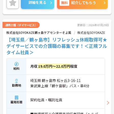
策ポイントなど、さらに詳細をお話しいたしますの
詳細を見る
無料
紹介してもらう
でお気軽にご相談ください！
通所介護（デイサービス）
更新日：2026年07月29日
株式会社SOYOKAZE鶴ヶ島ケアセンターそよ風
株式会社SOYOKAZE
【埼玉県／鶴ヶ島市】リフレッシュ休暇取得可★
デイサービスでの介護職の募集です！＜正規フル
タイム社員＞
月収
19.0万円～22.0万円
程度
給料
埼玉県 鶴ヶ島市 松ヶ丘3-16-11
勤務地
東武東上線「鶴ケ島駅」バス・車4分
契約社員・嘱託社員
雇用形態