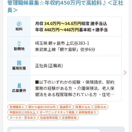
管理職候募集☆年収約450万円で高給料♪＜正社
員＞
月収
34.0万円～34.0万円
程度 諸手当込
給料
年収
448万円～448万円
基本給＋諸手当
埼玉県 鶴ヶ島市 上広谷383-1
勤務地
東武東上線「鶴ケ島駅」徒歩6分
正社員(正職員)
雇用形態
■以下のいずれかの経験 ・保険請求、契約
業務の経験がある方 ・介護保険法、老人保
応募要件
健法をある程度理解されている方 ・住宅型
有料老人ホームの相談員、管理職経験があ
る方 ※教育体制も整っておりますため経験
管理職求人
駅から徒歩10分以内
車通勤可
残業少なめ
日勤のみ
年間休日110日以上
に不安がある方もご安心ください！
オープニングスタッフ募集
研修制度あり
ボーナス・賞与あり
社会保険完備
交通費支給