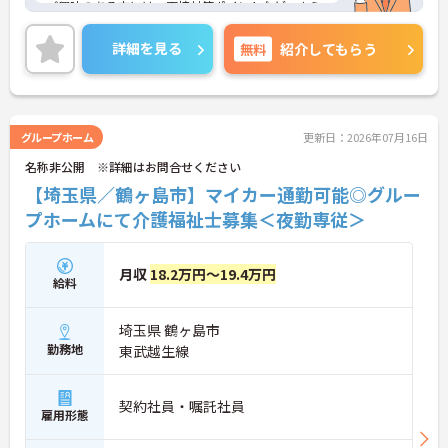
・夜勤明けの翌日は原則としてお休みとなるシフト
ご興味のある方には、面接対策ポイントなど、さら
編成が組まれており、しっかりと休息を取りながら
に詳細をお話しいたしますのでお気軽にご相談くだ
長期的な就業が可能です
さい！
詳細を見る
無料
紹介してもらう
＜評価制度でキャリアアップ＞
・介護福祉士や初任者研修などの資格や実務経験、
夜勤回数がしっかりと給与に反映されるためモチベ
ーションを維持できます
・年次を問わずリーダーや主任などのマネジメント
グループホーム
更新日：2026年07月16日
職へ昇格する事例も多数あり、腰を据えて長期的な
キャリア形成が可能です
名称非公開 ※詳細はお問合せください
【埼玉県／鶴ヶ島市】マイカー通勤可能◎グルー
プホームにて介護福祉士募集＜夜勤専従＞
月収
18.2万円～19.4万円
給料
埼玉県 鶴ヶ島市
勤務地
東武越生線
契約社員・嘱託社員
雇用形態