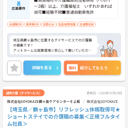
■無資格可※介護職員初任者研修（ヘルパ
ー2級）以上、介護福祉士 いずれかあれば
応募要件
尚可■経験不問■普通自動車免許
未経験OK
無資格OK
日勤のみ
社会保険完備
交通費支給
埼玉県鶴ヶ島市に位置するデイサービスでの介護職
の募集です！
アットホームな就業環境☆安心して働いていただけ
ます♪
ご興味ある方には、面接対策ポイントなど、さらに
詳細をお話しいたしますのでお気軽にご相談くださ
詳細を見る
無料
紹介してもらう
い。
通所介護（デイサービス）
更新日：2026年07月29日
株式会社SOYOKAZE鶴ヶ島ケアセンターそよ風
株式会社SOYOKAZE
【埼玉県／鶴ヶ島市】リフレッシュ休暇取得可★
ショートステイでの介護職の募集＜正規フルタイ
ム社員＞