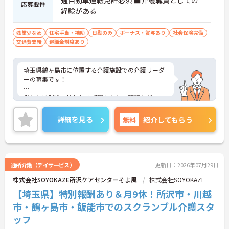
通自動車運転免許必須 ■介護職員としての
っていることで、高いモチベーションを保ちながら
応募要件
ご自身のキャリアを磨いていけます。
経験がある
【個性や価値観を尊重し、自分らしいスタイルで無
残業少なめ
住宅手当・補助
日勤のみ
ボーナス・賞与あり
社会保険完備
理なく活躍できる社風です】
交通費支給
退職金制度あり
・清潔感と節度を大切にできれば、髪色や髪型、ネ
イル、ヒゲなどが原則自由となっており、自分らし
く働ける環境が整備されています。
埼玉県鶴ヶ島市に位置する介護施設での介護リーダ
・年間17日のリフレッシュ休暇や各種休暇制度を活
ーの募集です！
用することで、心身の負担を軽減しながらご自身の
ペースで業務に取り組めます。
賞与とは別途支払われる報酬もあり、頑張りがしっ
かりと給与に反映される環境です。
【大手グループならではの福利厚生で、長期的な将
詳細を見る
無料
紹介してもらう
来像を描ける安心の体制です】
ご興味ある方には、面接対策ポイントなど、さらに
・勤続3年以上の方を対象とした退職金制度が用意
詳細をお話しいたしますのでお気軽にご相談くださ
されているため、将来を見据えて腰を据えて働くこ
い！
とができます。
・65歳の定年制度に加え、70歳まで勤務可能な再雇
通所介護（デイサービス）
更新日：2026年07月29日
用制度も備わっており、長きにわたって安定した雇
用が保証される点も魅力です。
株式会社SOYOKAZE所沢ケアセンターそよ風
株式会社SOYOKAZE
【埼玉県】特別報酬あり＆月9休！所沢市・川越
市・鶴ヶ島市・飯能市でのスクランブル介護スタ
ッフ