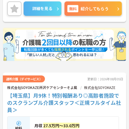
ば原則自由となっており、自分らしいスタイルで無
理なく働くことが可能です。日々の頑張りやチーム
詳細を見る
無料
紹介してもらう
ワークは賞与とは別に支給される特別報酬としてし
っかり還元されるため、高いモチベーションを維持
しながら業務に取り組めます。残業は少なく、月9日
の公休に加えて年間17日のリフレッシュ休暇も用意
されており、プライベートの時間を大切にできる環
境です。定年65歳以降も再雇用制度により70歳まで
勤務可能であり、退職金制度も完備されているな
ど、長期的に安定したキャリアを築いていける職場
です。入社後はOJTによる丁寧なフォロー体制があ
り、資格取得支援制度も活用しながら更なるスキル
アップを目指せます。
★おすすめPOINT★
【賞与とは別に特別報酬が支給され、収入アップが
期待できます】
通所介護（デイサービス）
更新日：2026年08月05日
・日々の施設運営への貢献やチームワークが多角的
株式会社SOYOKAZE所沢ケアセンターそよ風
株式会社SOYOKAZE
に評価されるため、目に見える形で還元されます。
【埼玉県】月9休！特別報酬あり◎高齢者施設で
・努力がダイレクトに評価へつながる制度により、
仕事へのモチベーションを高めながら働けます。
のスクランブル介護スタッフ＜正規フルタイム社
員＞
【チームでの情報共有が徹底されており、安心して
業務に取り組める体制です】
・毎朝スタッフ全員でミーティングを行い、お客様
月収
27.5万円～33.0万円
の体調や業務連絡を細やかに共有する仕組みがあり
給料