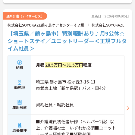
できます。また、日々の頑張りやチームへの貢献を
評価する特別報酬制度により、やりがいを持って収
入アップを目指せます。産休・育休の取得やリフレ
通所介護（デイサービス）
更新日：2026年08月05日
ッシュ休暇など、ライフステージの変化に合わせた
株式会社SOYOKAZE鶴ヶ島ケアセンターそよ風
株式会社SOYOKAZE
柔軟な働き方が可能なため、無理なく長期的なキャ
リアを築ける環境が整っています。
【埼玉県／鶴ヶ島市】特別報酬あり♪月9公休☆
ショートステイ／ユニットリーダー＜正規フルタ
★おすすめPOINT★
イム社員＞
【多職種連携で相談しやすく、協力して働ける環境
です】
・職種を超えて連携し合う体制が整っているため、
一人で抱え込まず安心して業務に取り組めます。
月収
28.5万円～31.5万円
程度
給料
・周囲とサポートし合いながらお客様の生活を支え
る仕組みで、負担を軽減しながらケアに集中できま
す。
埼玉県 鶴ヶ島市 松ヶ丘3-16-11
勤務地
東武東上線「鶴ケ島駅」バス・車4分
【多彩な経験を積み、専門性やキャリアを高められ
ます】
・在宅系から入居系まで幅広いサービスを展開して
契約社員・嘱託社員
おり、様々な現場での経験を通じてスキルアップが
雇用形態
期待できます。
・マネジメントへの挑戦など多彩なキャリアパスが
■介護職員初任者研修（ヘルパー2級）以
用意されているため、ご自身の目標に合わせて成長
上、介護福祉士 いずれか必須■ユニット
していける環境です。
応募要件
リーダー研修修了■経験必須