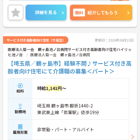
円程もらえる求人になります。
気になる方には詳細をお話させて頂きますので、ご
詳細を見る
無料
紹介してもらう
連絡ください♪
サービス付き高齢者向け住宅（サ高住）
更新日：2026年06月15日
医療法人菊一会 鶴ヶ島池ノ台病院サービス付き高齢者向け住宅ハイリッ
ヒ池ノ台
医療法人菊一会 鶴ヶ島池ノ台病院
【埼玉県／鶴ヶ島市】経験不問♪サービス付き高
齢者向け住宅にて介護職の募集＜パート＞
時給
1,141円
～
給料
埼玉県 鶴ヶ島市 脚折1440-2
勤務地
東武東上線「若葉駅」徒歩19分
非常勤・パート・アルバイト
雇用形態