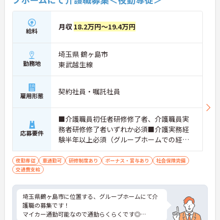
らかじめ決められた訪問予定表に沿って規則正しく
働けます。入職後は現場スタッフによるお一人おひ
とりに合わせた個別のOJT研修が実施されます。eラ
月収
18.2万円～19.4万円
ーニングも導入されており、多職種と連携しながら
給料
専門性を着実に深めていける環境が用意されていま
す。
埼玉県 鶴ヶ島市
★おすすめPOINT★
勤務地
東武越生線
＜個別ＯＪＴとチーム連携で着実に成長！＞
・入職後はお一人おひとりの習熟度に合わせた個別
のＯＪＴ研修を実施し、ｅラーニングを用いた学習
契約社員・嘱託社員
雇用形態
の機会も提供されます
・施設内には看護師が24時間常駐しており、急変時
の対応や専門的な医療処置は看護師が担当するため
■介護職員初任者研修修了者、介護職員実
負担が減ります
務者研修修了者いずれか必須■介護実務経
応募要件
・介護スタッフと看護スタッフの比率が1対1で相談
験半年以上必須（グループホームでの経験
しやすく、初任者研修や実務者研修からでも着実に
は問いません）■スマートフォンでのデー
専門性を高められます
タ入力が必須となります
＜残業月7時間以下で身体の負担を軽減！＞
夜勤専従
車通勤可
研修制度あり
ボーナス・賞与あり
社会保険完備
・常勤で働くスタッフの比率が90パーセント以上と
交通費支給
高く、急なシフト変更や無理な長時間勤務が発生し
にくい人員体制です
・訪問スケジュールに沿って施設内でのケアを行う
埼玉県鶴ヶ島市に位置する、グループホームにて介
ため、月平均の残業時間は5時間から7時間程度とか
護職の募集です！
なり少なめに抑えられます
マイカー通勤可能なので通勤らくらくです◎