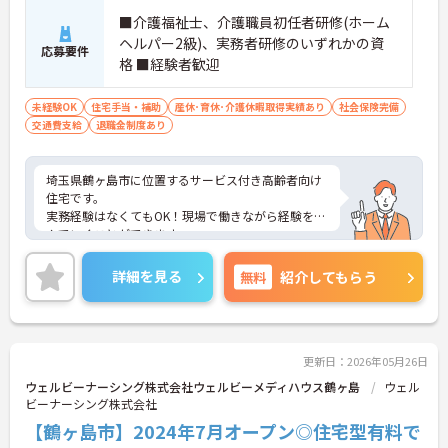
■介護福祉士、介護職員初任者研修(ホーム
ヘルパー2級)、実務者研修のいずれかの資
応募要件
格 ■経験者歓迎
未経験OK
住宅手当・補助
産休･育休･介護休暇取得実績あり
社会保険完備
交通費支給
退職金制度あり
埼玉県鶴ヶ島市に位置するサービス付き高齢者向け
住宅です。
実務経験はなくてもOK！現場で働きながら経験を積
んでいくことができます。
ご興味をお持ちの方はお気軽にお問い合わせくださ
い。
詳細を見る
無料
紹介してもらう
更新日：2026年05月26日
ウェルビーナーシング株式会社ウェルビーメディハウス鶴ヶ島
ウェル
ビーナーシング株式会社
【鶴ヶ島市】2024年7月オープン◎住宅型有料で