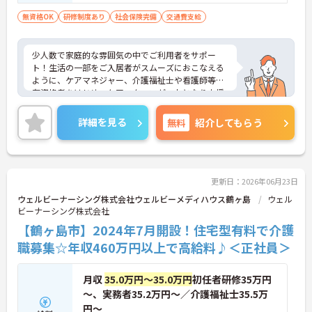
無資格OK
研修制度あり
社会保険完備
交通費支給
少人数で家庭的な雰囲気の中でご利用者をサポー
ト！生活の一部をご入居者がスムーズにおこなえる
ように、ケアマネジャー、介護福祉士や看護師等の
有資格者をはじめ、ケアスタッフが一丸となり支援
します。現在、全国で300 か所以上の介護事業所を
運営する法人で安定感も抜群です。
詳細を見る
無料
紹介してもらう
ご興味のある方には、面接対策ポイントなど、さら
に詳細をお話しいたしますのでお気軽にご相談くだ
さい！
更新日：2026年06月23日
ウェルビーナーシング株式会社ウェルビーメディハウス鶴ヶ島
ウェル
ビーナーシング株式会社
【鶴ヶ島市】2024年7月開設！住宅型有料で介護
職募集☆年収460万円以上で高給料♪＜正社員＞
月収
35.0万円～35.0万円
初任者研修35万円
～、実務者35.2万円～／介護福祉士35.5万
円～