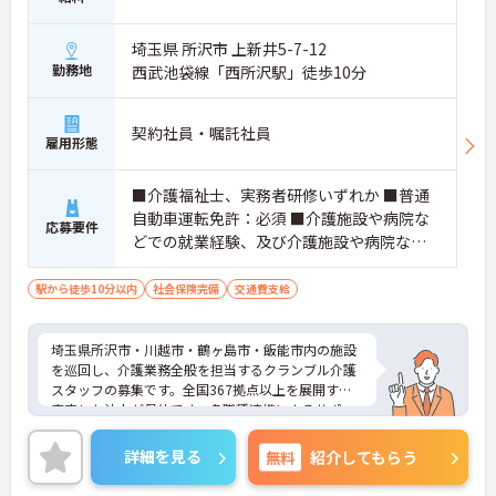
ます。
・多職種連携で職種を超えて相談しやすい雰囲気の
もと、困った時もすぐにお互いをフォローし合えま
埼玉県 所沢市 上新井5-7-12
す。
勤務地
西武池袋線「西所沢駅」徒歩10分
【残業が少なく独自の休暇制度も完備され、長期的
に安定して働ける環境です】
契約社員・嘱託社員
雇用形態
・残業は少なく、年間17日のリフレッシュ休暇も取
得できることで、心身の疲労をしっかり回復できま
す。
■介護福祉士、実務者研修いずれか ■普通
・定年65歳以降も再雇用制度で70歳まで勤務可能で
自動車運転免許：必須 ■介護施設や病院な
あり、退職金制度も備わって無理なく長く続けられ
応募要件
どでの就業経験、及び介護施設や病院など
ます。
での夜勤経験必須
【一人ひとりの個性や希望を尊重し、自分らしくキ
駅から徒歩10分以内
社会保険完備
交通費支給
ャリアを描ける職場です】
・時短勤務からフルタイム、さらには管理者へのス
テップアップまで、ライフステージに合わせた働き
埼玉県所沢市・川越市・鶴ヶ島市・飯能市内の施設
方を選択できます。
を巡回し、介護業務全般を担当するクランブル介護
・清潔感があれば髪色やネイルなども自由となって
スタッフの募集です。全国367拠点以上を展開する
おり、自分らしいスタイルを大切にできる環境で
安定した法人が母体です。多職種連携によるサポー
す。
ト体制が整っており、周囲と協力しながら業務に取
り組める環境です。在宅系から入居系まで幅広いサ
詳細を見る
無料
紹介してもらう
ービスを提供しているため、様々な経験を通じて介
護のプロフェッショナルとしてスキルアップが期待