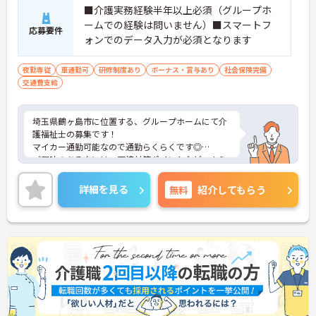
■介護実務経験半年以上必須（グループホ
ームでの経験は問いません）■スマートフ
応募要件
ォンでのデータ入力が必須となります
夜勤専従
車通勤可
研修制度あり
ボーナス・賞与あり
社会保険完備
交通費支給
埼玉県鶴ヶ島市に位置する、グループホームにて介
護福祉士の募集です！
マイカー通勤可能なので通勤らくらくです◎
ご興味のある方には、面接対策ポイントなど、さら
に詳細をお話しいたしますのでお気軽にご相談くだ
さい！
詳細を見る
無料
紹介してもらう