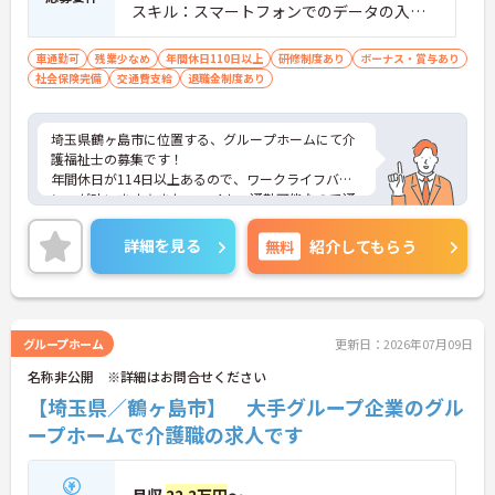
スキル：スマートフォンでのデータの入力
が必須
車通勤可
残業少なめ
年間休日110日以上
研修制度あり
ボーナス・賞与あり
社会保険完備
交通費支給
退職金制度あり
埼玉県鶴ヶ島市に位置する、グループホームにて介
護福祉士の募集です！
年間休日が114日以上あるので、ワークライフバラ
ンスが叶います☆また、マイカー通勤可能なので通
勤らくらくです◎
ご興味のある方には、面接対策ポイントなど、さら
詳細を見る
無料
紹介してもらう
に詳細をお話しいたしますのでお気軽にご相談くだ
さい！
グループホーム
更新日：2026年07月09日
名称非公開 ※詳細はお問合せください
【埼玉県／鶴ヶ島市】 大手グループ企業のグル
ープホームで介護職の求人です
月収
22.2万円
～