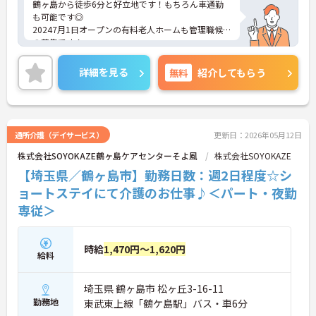
鶴ヶ島から徒歩6分と好立地です！もちろん車通勤
も可能です◎
20247月1日オープンの有料老人ホームも管理職候補
の募集です！
OJTもばっちりついているので不安な方もご安心く
ださい♪
詳細を見る
無料
紹介してもらう
年収も450万円程もらえる求人になります。
気になる方には詳細をお話させて頂きますので、ご
連絡ください♪
通所介護（デイサービス）
更新日：2026年05月12日
株式会社SOYOKAZE鶴ヶ島ケアセンターそよ風
株式会社SOYOKAZE
【埼玉県／鶴ヶ島市】勤務日数：週2日程度☆シ
ョートステイにて介護のお仕事♪＜パート・夜勤
専従＞
時給
1,470円～1,620円
給料
埼玉県 鶴ヶ島市 松ヶ丘3-16-11
勤務地
東武東上線「鶴ケ島駅」バス・車6分