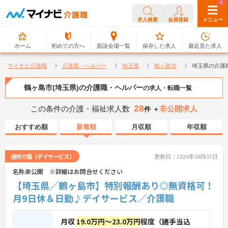
0
0
求人検索
会員登録
メニュー
ホーム
初めての方へ
面談会場一覧
保存した求人
最近見た求人
マイナビ介護職
介護職・ヘルパー
埼玉県
鶴ヶ島市
埼玉県の介護
鶴ヶ島市(埼玉県)の介護職・ヘルパー
の求人・転職一覧
28
この条件の介護・福祉求人数
非公開求人
件 ＋
おすすめ順
新着順
月収順
年収順
通所介護（デイサービス）
更新日：2026年08月07日
名称非公開 ※詳細はお問合せください
【埼玉県／鶴ヶ島市】特別報酬あり◎無資格可！
月9日休＆日勤♪デイサービス／介護職
月収
19.0万円～23.0万円
程度（諸手当込