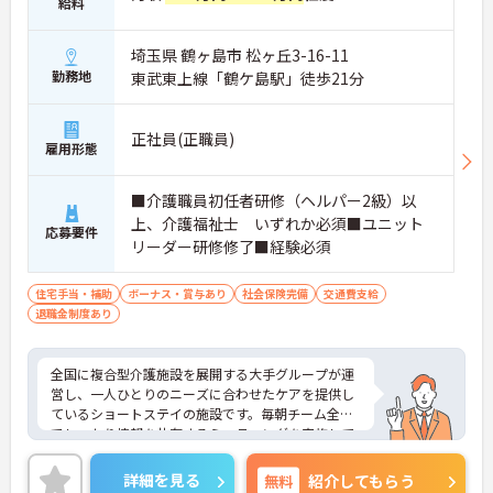
給料
り、やりがいを感じながら活躍できます
・業績と個人の評価により、 寸志とは別に特別報酬
が支給されます
埼玉県 鶴ヶ島市 松ヶ丘3-16-11
勤務地
東武東上線「鶴ケ島駅」徒歩21分
【年間17日のリフレッシュ休暇があり、私生活と両
立して長く続けられます】
・有給休暇とは別に年間17日のリフレッシュ休暇が
正社員(正職員)
あるため、心身をリフレッシュできる環境です
雇用形態
・残業が少なく、ご家庭やプライベートな時間と両
立しながら無理なく働ける体制です
■介護職員初任者研修（ヘルパー2級）以
上、介護福祉士 いずれか必須■ユニット
【身だしなみの自由度が高く、ご自身のスタイルで
応募要件
イキイキと活躍できます】 ・髪色やネイル、ヒゲな
リーダー研修修了■経験必須
どが原則自由となっており、個性を大切にできます
・清潔感と節度を保ちながら、自分らしい働き方が
住宅手当・補助
ボーナス・賞与あり
社会保険完備
交通費支給
叶うストレスフリーな職場です
退職金制度あり
【手厚いサポート体制と多職種連携のもとで、安心
して業務に取り組めます】 ・毎朝のミーティングで
全国に複合型介護施設を展開する大手グループが運
情報共有を行っており、困った時もすぐに相談・フ
営し、一人ひとりのニーズに合わせたケアを提供し
ォローが可能です ・職種を超えた連携が根付いてい
ているショートステイの施設です。毎朝チーム全体
る風通しの良い職場で、70歳までの再雇用制度のも
でしっかり情報を共有するミーティングを実施して
と長く働けます
おり、困った時もすぐ相談やフォローができる風通
しの良い職場環境が整っております。また、施設運
詳細を見る
無料
紹介してもらう
営への貢献やチームワークなどの日々の努力を多角