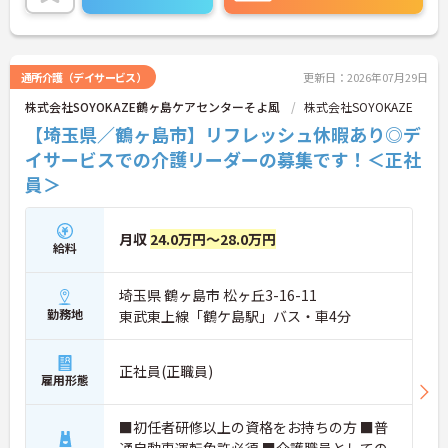
的に評価し、賞与とは別に特別報酬を支給する制度
も導入しています。髪色やネイルなどが原則自由と
いう身だしなみルールをはじめ、社員一人ひとりの
個性や価値観を尊重する社風も大きな魅力です。さ
通所介護（デイサービス）
更新日：2026年07月29日
らに、年間17日のリフレッシュ休暇や退職金制度、
株式会社SOYOKAZE鶴ヶ島ケアセンターそよ風
株式会社SOYOKAZE
65歳定年後も70歳まで勤務可能な再雇用制度など、
長期的に安定して働き続けられる福利厚生が充実し
【埼玉県／鶴ヶ島市】リフレッシュ休暇あり◎デ
ている点も安心材料としてご期待いただけます。
イサービスでの介護リーダーの募集です！＜正社
員＞
★おすすめPOINT★
【毎朝のミーティングで情報共有を徹底し、スムー
ズな連携を実現できる環境です】
・お客様の体調変化や業務連絡を毎日スタッフ全員
月収
24.0万円～28.0万円
給料
で共有する仕組みがあるため、チーム全体で質の高
いケアを提供できます。
・職種を超えて困った時にすぐ相談やフォローがで
埼玉県 鶴ヶ島市 松ヶ丘3-16-11
きる風通しの良い職場であり、スタッフ同士の信頼
勤務地
東武東上線「鶴ケ島駅」バス・車4分
関係を築きながら長く働けます。
【特別報酬制度の導入により、日々の努力がしっか
正社員(正職員)
り収入アップに直結します】 ・施設運営への貢献や
雇用形態
チームワークなどを多角的に評価する制度により、
賞与とは別に平均約34万円の支給実績があります。
■初任者研修以上の資格をお持ちの方 ■普
・目に見える形でしっかりと還元される仕組みが整