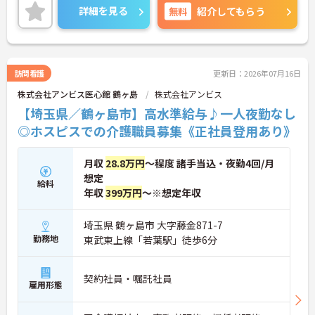
詳細をお話しいたしますのでお気軽にご相談くださ
詳細を見る
無料
紹介してもらう
い。
訪問看護
更新日：2026年07月16日
株式会社アンビス医心館 鶴ヶ島
株式会社アンビス
【埼玉県／鶴ヶ島市】高水準給与♪一人夜勤なし
◎ホスピスでの介護職員募集《正社員登用あり》
月収
28.8万円
～程度 諸手当込・夜勤4回/月
想定
給料
年収
399万円
～※想定年収
埼玉県 鶴ヶ島市 大字藤金871-7
勤務地
東武東上線「若葉駅」徒歩6分
契約社員・嘱託社員
雇用形態