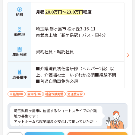
月収
20.0万円～23.0万円
程度
給料
埼玉県 鶴ヶ島市 松ヶ丘3-16-11
勤務地
東武東上線「鶴ケ島駅」バス・車4分
契約社員・嘱託社員
雇用形態
■介護職員初任者研修（ヘルパー2級）以
上、介護福祉士 いずれか必須■経験不問
応募要件
■普通自動車免許必須
未経験OK
無資格OK
社会保険完備
交通費支給
埼玉県鶴ヶ島市に位置するショートステイでの介護
職の募集です！
アットホームな就業環境☆安心して働いていただけ
ます♪
ご興味ある方には、面接対策ポイントなど、さらに