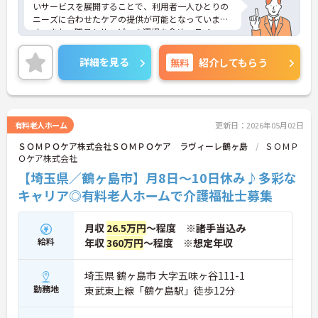
いサービスを展開することで、利用者一人ひとりの
ニーズに合わせたケアの提供が可能となっていま
す。また、職員もサービスの選択を含め、ライフス
タイルに合わせた働き方の選択肢が多くあります。
入社時研修はもちろん、サービス・職種ごとに研修
詳細を見る
無料
紹介してもらう
カリキュラムが整っており学び成長できる環境で
す。
ご興味のある方は面接対策ポイントなどお話致しま
すのでお気軽にお問い合わせください。
有料老人ホーム
更新日：2026年05月02日
ＳＯＭＰＯケア株式会社ＳＯＭＰＯケア ラヴィーレ鶴ヶ島
ＳＯＭＰ
Ｏケア株式会社
【埼玉県／鶴ヶ島市】月8日～10日休み♪多彩な
キャリア◎有料老人ホームで介護福祉士募集
月収
26.5万円
～程度 ※諸手当込み
給料
年収
360万円
～程度 ※想定年収
埼玉県 鶴ヶ島市 大字五味ヶ谷111-1
勤務地
東武東上線「鶴ケ島駅」徒歩12分