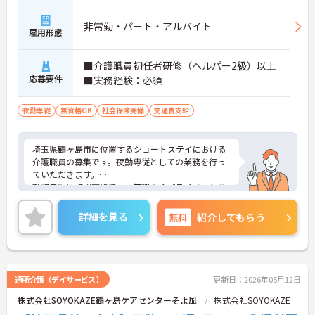
非常勤・パート・アルバイト
雇用形態
■介護職員初任者研修（ヘルパー2級）以上
応募要件
■実務経験：必須
夜勤専従
無資格OK
社会保険完備
交通費支給
埼玉県鶴ヶ島市に位置するショートステイにおける
介護職員の募集です。夜勤専従としての業務を行っ
ていただきます。
勤務日数は相談可能です。無理なくプライベートを
大切にしながらご勤務いただけます。また、研修制
度があり、働きながらスキルアップが目指せる環境
詳細を見る
無料
紹介してもらう
です。
ご興味のある方には、面接対策ポイントなど、さら
に詳細をご案内しますのでお気軽にご相談くださ
い！
通所介護（デイサービス）
更新日：2026年05月12日
株式会社SOYOKAZE鶴ヶ島ケアセンターそよ風
株式会社SOYOKAZE