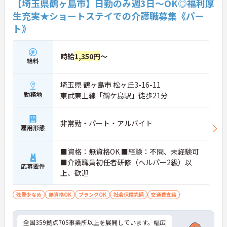
【埼玉県鶴ヶ島市】日勤のみ週3日～OK◎福利厚
生充実★ショートステイでの介護職募集《パー
ト》
時給
1,350円
～
給料
埼玉県 鶴ヶ島市 松ヶ丘3-16-11
勤務地
東武東上線「鶴ケ島駅」徒歩21分
非常勤・パート・アルバイト
雇用形態
■資格：無資格OK ■経験：不問、未経験可
■介護職員初任者研修（ヘルパー2級）以
応募要件
上、歓迎
残業少なめ
無資格OK
ブランクOK
社会保険完備
交通費支給
全国359拠点705事業所以上を展開しています。幅広