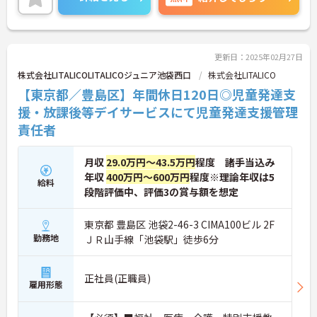
詳細をお話しいたしますのでお気軽にご相談くださ
い！
更新日：2025年02月27日
株式会社LITALICOLITALICOジュニア池袋西口
株式会社LITALICO
【東京都／豊島区】年間休日120日◎児童発達支
援・放課後等デイサービスにて児童発達支援管理
責任者
月収
29.0万円～43.5万円
程度 諸手当込み
年収
400万円～600万円
程度※理論年収は5
給料
段階評価中、評価3の賞与額を想定
東京都 豊島区 池袋2-46-3 CIMA100ビル 2F
勤務地
ＪＲ山手線「池袋駅」徒歩6分
正社員(正職員)
雇用形態