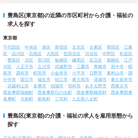
豊島区(東京都)の近隣の市区町村から介護・福祉の
求人を探す
東京都
千代田区
中央区
港区
新宿区
文京区
台東区
墨田区
江東
区
品川区
目黒区
大田区
世田谷区
渋谷区
中野区
杉並区
豊島区
北区
荒川区
板橋区
練馬区
足立区
葛飾区
江戸
川区
八王子市
立川市
武蔵野市
三鷹市
青梅市
府中市
昭
島市
調布市
町田市
小金井市
小平市
日野市
東村山市
国
分寺市
国立市
福生市
狛江市
東大和市
清瀬市
東久留米市
武蔵村山市
多摩市
稲城市
羽村市
あきる野市
西東京市
西多摩郡瑞穂町
西多摩郡日の出町
西多摩郡檜原村
西多摩郡奥
多摩町
大島町
新島村
三宅村
八丈島八丈町
豊島区(東京都)の介護・福祉の求人を雇用形態から
探す