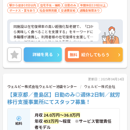
駅から徒歩10分以内
住宅手当・補助
日勤のみ
年間休日110日以上
ボーナス・賞与あり
社会保険完備
交通費支給
退職金制度あり
同施設は在宅復帰率の高い超強化型老健で、「口か
ら美味しく食べることを支援する」をキーワードに
多職種が連携し、利用者様の在宅復帰を支援してい
ます。相談員はその中核を担う重要なポジションで
す。年間休日は114日、さらにリフレッシュ休暇が
年6日付与され、プライベートも充実。豊島区ワー
詳細を見る
無料
紹介してもらう
クライフバランス認定企業であり、産育休・介護休
業の取得実績も豊富です。住宅手当（最大1.5万円）
や家族手当、退職金制度（勤続3年以上）、職員食
堂（1食350円）など福利厚生も整っています。実力
や成果がインセンティブや賞与に反映されるため、
更新日：2025年04月14日
やりがいを持って働けます。相談員経験者はもちろ
ウェルビー株式会社ウェルビー池袋センター
ウェルビー株式会社
ん、資格をお持ちであれば未経験の方やブランクの
【東京都／豊島区】日勤のみ◎週休2日制／就労
ある方も歓迎します。チームで連携し、利用者の生
活を支えたい方に向いています。ご興味のある方は
移行支援事業所にてスタッフ募集！
詳細等をお伝えしますので、お気軽にお問い合わせ
ください。
月収
24.0万円～36.0万円
年収
453万円
～程度 ※サービス管理責任
給料
者モデル