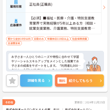
正社員(正職員)
雇用形態
【必須】■福祉・医療・介護・特別支援教
育業界で実務経験が5年以上ある方（相談・
応募要件
就業支援業務、介護業務、特別支援教育な
ど）■児童発達支援管理責任者研修受講者
駅から徒歩10分以内
日勤のみ
年間休日110日以上
社会保険完備
交通費支給
お子さま一人ひとりのニーズや特性に合わせて学習
やソーシャルスキルアップをメインとした授業でお
子さまの成長をサポートをします。「利用者8,000
名以上、全国100教室以上」と多くの指導実績を通
して培ったノウハウもあり、満足度の高いサービス
の提供とともに、自身の療育分野でのスキル向上も
詳細を見る
無料
紹介してもらう
目指せます。年間休日は120日前後とプライベート
との両立もしやすいです。
ご興味のある方はお気軽にお問い合わせ下さい。さ
らに詳細などお伝えします！
その他
更新日：2024年11月25日
株式会社オールワンだんらんの家 千川
株式会社オールワン