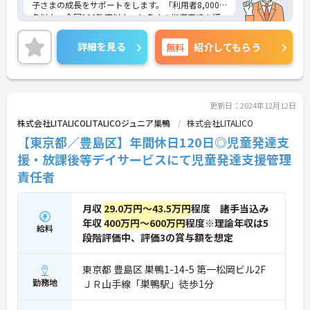
子さまの成長をサポートをします。「利用者8,000
名以上、全国100教室以上」と多くの指導実績を通
して培ったノウハウもあり、満足度の高いサービス
の提供とともに、自身の療育分野でのスキル向上も
詳細を見る
無料
紹介してもらう
目指せます。年間休日は120日前後とプライベート
との両立もしやすいです。
ご興味のある方はお気軽にお問い合わせ下さい。さ
らに詳細などお伝えします！
更新日：2024年12月12日
株式会社LITALICOLITALICOジュニア巣鴨
株式会社LITALICO
【東京都／豊島区】年間休日120日◎児童発達支
援・放課後等デイサービスにて児童発達支援管理
責任者
月収
29.0万円～43.5万円
程度 諸手当込み
年収
400万円～600万円
程度※理論年収は5
給料
段階評価中、評価3の賞与額を想定
東京都 豊島区 巣鴨1-14-5 第一松岡ビル2F
勤務地
ＪＲ山手線「巣鴨駅」徒歩1分