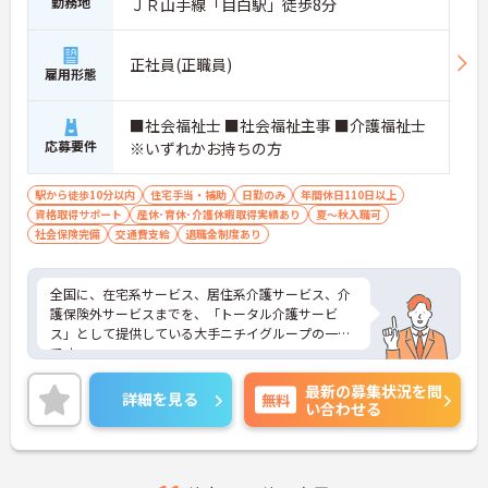
勤務地
ＪＲ山手線「目白駅」徒歩8分
正社員(正職員)
雇用形態
■社会福祉士 ■社会福祉主事 ■介護福祉士
応募要件
※いずれかお持ちの方
駅から徒歩10分以内
住宅手当・補助
日勤のみ
年間休日110日以上
資格取得サポート
産休･育休･介護休暇取得実績あり
夏～秋入職可
社会保険完備
交通費支給
退職金制度あり
全国に、在宅系サービス、居住系介護サービス、介
護保険外サービスまでを、「トータル介護サービ
ス」として提供している大手ニチイグループの一員
です。
24時間の見守り体制の「介護付有料老人ホーム ニチ
最新の募集状況を問
イホーム」と、高齢者に配慮した設備とサービスを
詳細を見る
無料
い合わせる
備えた「サービス付き高齢者向け住宅 アイリスガー
デン」を、首都圏を中心に展開しています。
これまでの長年の実績に加え、更なる介護サービス
向上のために、現在もなお様々な取り組みを行って