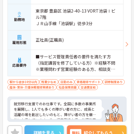
東京都 豊島区 池袋2-40-13 VORT池袋Ⅰビ
ル7階
勤務地
ＪＲ山手線「池袋駅」徒歩3分
正社員(正職員)
雇用形態
■サービス管理責任者の要件を満たす方
（指定講習を修了している方）※経験不問
応募要件
※業種問わず営業経験のある方、相談支
援・直接支援の経験がある方歓迎
駅から徒歩10分以内
残業少なめ
日勤のみ
資格取得サポート
研修制度あり
産休･育休･介護休暇取得実績あり
社会保険完備
交通費支給
就労移行支援でのお仕事です。全国に多数の事業所
を展開し、1人でも多くの障がい者の方に、成長と
活躍の場を創出したいのもと、障がい者の方を継続
的に支援しています。他、児童発達支援、放課後等
デイサービスも展開しており安定感も抜群です。
ご興味ある方には、面接対策ポイントなど、さらに
詳細を見る
無料
紹介してもらう