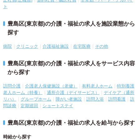
正社員(正職員)
契約社員・嘱託社員
非常勤・パート・アルバイ
ト
豊島区(東京都)の介護・福祉の求人を施設業態から
探す
病院
クリニック
介護福祉施設
在宅医療
その他
豊島区(東京都)の介護・福祉の求人をサービス内容
から探す
訪問介護
介護老人保健施設（老健）
有料老人ホーム
特別養護
老人ホーム（特養）
通所介護（デイサービス）
デイケア（通所
リハ）
グループホーム
障がい者施設
訪問入浴
訪問看護
訪
問診療
定期巡回
ショートステイ
豊島区(東京都)の介護・福祉の求人を給与から探す
時給から探す