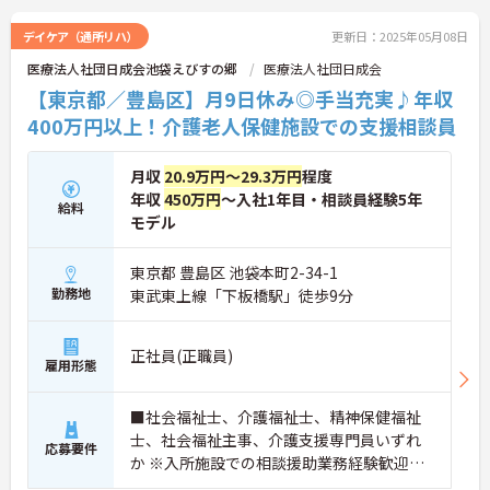
デイケア（通所リハ）
更新日：2025年05月08日
医療法人社団日成会池袋えびすの郷
医療法人社団日成会
【東京都／豊島区】月9日休み◎手当充実♪年収
400万円以上！介護老人保健施設での支援相談員
月収
20.9万円～29.3万円
程度
年収
450万円
～入社1年目・相談員経験5年
給料
モデル
東京都 豊島区 池袋本町2-34-1
勤務地
東武東上線「下板橋駅」徒歩9分
正社員(正職員)
雇用形態
■社会福祉士、介護福祉士、精神保健福祉
士、社会福祉主事、介護支援専門員いずれ
応募要件
か ※入所施設での相談援助業務経験歓迎、
社会福祉士資格者は資格手当を支給