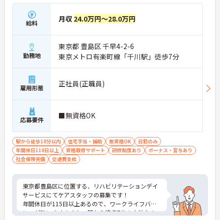
月収
24.0万円～28.0万円
給料
東京都 豊島区 千早4-2-6
勤務地
東京メトロ有楽町線「千川駅」徒歩7分
正社員(正職員)
雇用形態
■無資格OK
応募要件
駅から徒歩10分以内
住宅手当・補助
無資格OK
日勤のみ
年間休日110日以上
資格取得サポート
研修制度あり
ボーナス・賞与あり
社会保険完備
交通費支給
東京都豊島区に位置する、リハビリテーションデイ
サービスにてケアスタッフの募集です！
年間休日が115日以上あるので、ワークライフバラ
ンスが叶います☆また、駅から徒歩7分の立地なの