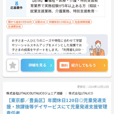
【必須】■福祉・医療・介護・特別支援教
育業界で実務経験が5年以上ある方（相談・
応募要件
就業支援業務、介護業務、特別支援教育な
ど）■児童発達支援管理責任者研修受講者
駅から徒歩10分以内
日勤のみ
年間休日110日以上
社会保険完備
交通費支給
お子さま一人ひとりのニーズや特性に合わせて学習
やソーシャルスキルアップをメインとした授業でお
子さまの成長をサポートをします。「利用者8,000
名以上、全国100教室以上」と多くの指導実績を通
して培ったノウハウもあり、満足度の高いサービス
の提供とともに、自身の療育分野でのスキル向上も
詳細を見る
無料
紹介してもらう
目指せます。年間休日は120日前後とプライベート
との両立もしやすいです。
ご興味のある方はお気軽にお問い合わせ下さい。さ
らに詳細などお伝えします！
更新日：2024年12月12日
株式会社LITALICOLITALICOジュニア池袋
株式会社LITALICO
【東京都／豊島区】年間休日120日◎児童発達支
援・放課後等デイサービスにて児童発達支援管理
責任者