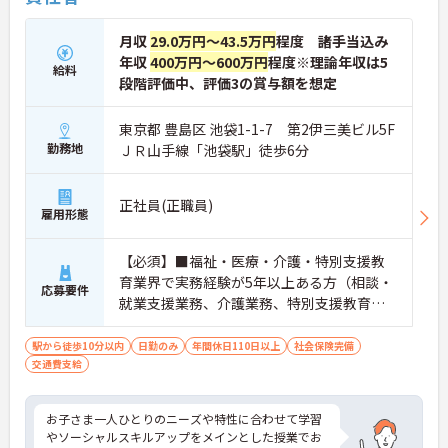
月収
29.0万円～43.5万円
程度 諸手当込み
年収
400万円～600万円
程度※理論年収は5
給料
段階評価中、評価3の賞与額を想定
東京都 豊島区 池袋1-1-7 第2伊三美ビル5F
勤務地
ＪＲ山手線「池袋駅」徒歩6分
正社員(正職員)
雇用形態
【必須】■福祉・医療・介護・特別支援教
育業界で実務経験が5年以上ある方（相談・
応募要件
就業支援業務、介護業務、特別支援教育な
ど）■児童発達支援管理責任者研修受講者
駅から徒歩10分以内
日勤のみ
年間休日110日以上
社会保険完備
交通費支給
お子さま一人ひとりのニーズや特性に合わせて学習
やソーシャルスキルアップをメインとした授業でお