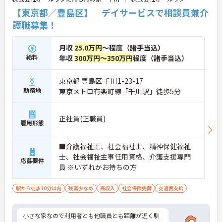
【東京都／豊島区】 デイサービスで相談員兼介
護職募集！
月収
25.0万円
～程度（諸手当込）
給料
年収
300万円～350万円
程度（諸手当込）
東京都 豊島区 千川1-23-17
勤務地
東京メトロ有楽町線「千川駅」徒歩5分
正社員(正職員)
雇用形態
■介護福祉士、社会福祉士、精神保健福祉
士、社会福祉主事任用資格、介護支援専門
応募要件
員 ※いずれかお持ちの方
駅から徒歩10分以内
残業少なめ
高収入
社会保険完備
交通費支給
小さな家なので利用者とも他職員とも距離が近く馴