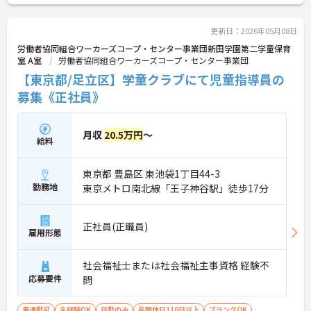
に詳細をご案内しますのでお気軽にご相談くださ
い！
更新日：2026年05月08日
労働者協同組合ワーカーズコープ・センター事業団新田学園第二学童保育
室 A室
労働者協同組合ワーカーズコープ・センター事業団
【東京都/足立区】学童クラブにて児童指導員の
募集《正社員》
月収
20.5万円
～
給料
東京都 豊島区 東池袋1丁目44-3
勤務地
東京メトロ南北線「王子神谷駅」徒歩17分
正社員(正職員)
雇用形態
社会福祉士または社会福祉主事資格 経験不
応募要件
問
車通勤可
未経験OK
日勤のみ
年間休日110日以上
ブランクOK