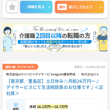
で、通勤らくらくです♪
ご興味のある方には、面接対策ポイントなど、さら
詳細を見る
無料
紹介してもらう
に詳細をお話しいたしますのでお気軽にご相談くだ
さい！
通所介護（デイサービス）
更新日：2026年07月14日
株式会社nCSリハビリデイサービスnagomi椎名町店
株式会社nCS
【東京都／豊島区】土日休み☆月給26万円～♪
デイサービスにて生活相談員のお仕事です♪＜正
社員＞
月収
26.2万円～28.7万円
給料