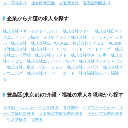
ス・賞与あり
社会保険完備
交通費支給
退職金制度あり
企業から介護の求人を探す
株式会社ベネッセスタイルケア
株式会社ツクイ
株式会社日本ア
メニティライフ協会
ＳＯＭＰＯケア株式会社
ソーシャルインク
ルー株式会社
株式会社SOYOKAZE
株式会社ケア２１
ALSOK
介護株式会社
株式会社ケアリッツ・アンド・パートナーズ
株式
会社ニチイ学館
株式会社ソラスト
株式会社やさしい手
株式会
社ケア２１
株式会社ニチイケアパレス
株式会社サンガジャパン
株式会社川島コーポレーション
株式会社アンビス
株式会社サ
ンウェルズ
株式会社スーパー・コート
社会福祉法人ノテ福祉
会
豊島区(東京都)の介護・福祉の求人を職種から探す
介護職・ヘルパー
生活相談員
看護助手
ケアマネージャー
サ
ービス提供責任者
児童発達支援管理責任者
サービス管理責任者
生活支援員
管理者