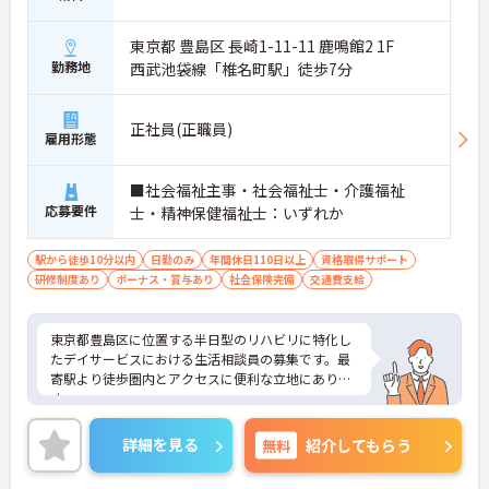
東京都 豊島区 長崎1-11-11 鹿鳴館2 1F
勤務地
西武池袋線「椎名町駅」徒歩7分
正社員(正職員)
雇用形態
■社会福祉主事・社会福祉士・介護福祉
応募要件
士・精神保健福祉士：いずれか
駅から徒歩10分以内
日勤のみ
年間休日110日以上
資格取得サポート
研修制度あり
ボーナス・賞与あり
社会保険完備
交通費支給
東京都豊島区に位置する半日型のリハビリに特化し
たデイサービスにおける生活相談員の募集です。最
寄駅より徒歩圏内とアクセスに便利な立地にありま
す。
日曜はお休みです。プライベートとのメリハリのあ
る働き方が可能です。ご利用者に寄り添ってサービ
詳細を見る
無料
紹介してもらう
スの提供を行っていただける方を募集しています。
ご興味のある方には、面接対策ポイントなど、さら