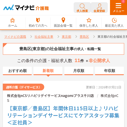
0
0
求人検索
会員登録
メニュー
ホーム
初めての方へ
面談会場一覧
保存した求人
最近見た求人
マイナビ介護職
社会福祉主事
東京都
豊島区
東京都の社会福祉主
豊島区(東京都)の社会福祉主事
の求人・転職一覧
11
この条件の介護・福祉求人数
非公開求人
件 ＋
おすすめ順
新着順
月収順
年収順
通所介護（デイサービス）
更新日：2026年07月21日
株式会社nCSリハビリデイサービスnagomiプラス千川店
株式会社nC
S
【東京都／豊島区】年間休日115日以上♪リハビ
リテーションデイサービスにてケアスタッフ募集
＜正社員＞