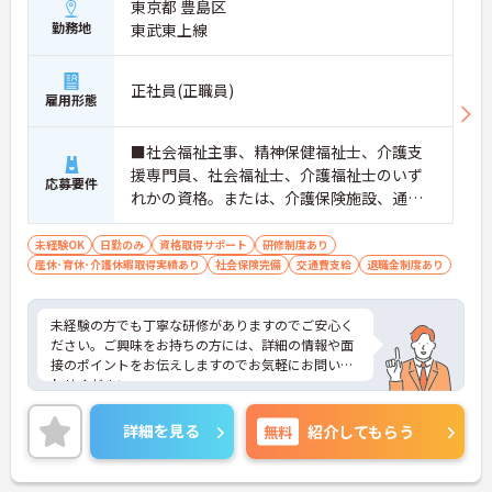
東京都 豊島区
勤務地
東武東上線
正社員(正職員)
雇用形態
■社会福祉主事、精神保健福祉士、介護支
援専門員、社会福祉士、介護福祉士のいず
応募要件
れかの資格。または、介護保険施設、通所
施設に常勤で2年以上の経験がある方
未経験OK
日勤のみ
資格取得サポート
研修制度あり
産休･育休･介護休暇取得実績あり
社会保険完備
交通費支給
退職金制度あり
未経験の方でも丁寧な研修がありますのでご安心く
ださい。ご興味をお持ちの方には、詳細の情報や面
接のポイントをお伝えしますのでお気軽にお問い合
わせください。
詳細を見る
無料
紹介してもらう