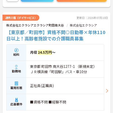
通所介護（デイサービス）
更新日：2026年07月10日
株式会社エクラシアエクラシア町田南大谷
株式会社エクラシア
【東京都／町田市】資格不問◎日勤帯×年休110
日以上！高齢者施設での介護職員募集
月収
24.5万円
～
給料
東京都 町田市 南大谷1277-1 （新規未定）
勤務地
ＪＲ横浜線「町田駅」バス・車10分
正社員(正職員)
雇用形態
■資格不問 ■経験不問
応募要件