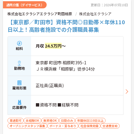
◆施設ごとの課題を話し合う「スタッフミーティン
通所介護（デイサービス）
更新日：2026年07月10日
グ」や、利用者様へのケアを考える「ケースカンフ
株式会社エクラシアエクラシア町田相原
株式会社エクラシア
ァレンス」を実施しています。新人・ベテランに関
係なく意見交換を行い、みんなで解決策を考えるフ
【東京都／町田市】資格不問◎日勤帯×年休110
ラットな関係性です。また、虐待防止研修などを通
日以上！高齢者施設での介護職員募集
じて「良いケア・悪いケア」の線引きを明確にし、
職員全員が安心して働ける、誇りを持てる職場環境
づくりに取り組んでいます。
月収
24.5万円
～
給料
東京都 町田市 相原町395-1
勤務地
ＪＲ横浜線「相原駅」徒歩14分
正社員(正職員)
雇用形態
■資格不問 ■経験不問
応募要件
車通勤可
未経験OK
無資格OK
日勤のみ
年間休日110日以上
オープニングスタッフ募集
ボーナス・賞与あり
社会保険完備
交通費支給