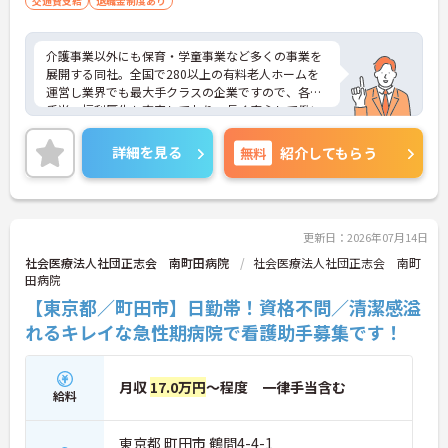
交通費支給
退職金制度あり
介護事業以外にも保育・学童事業など多くの事業を
展開する同社。全国で280以上の有料老人ホームを
運営し業界でも最大手クラスの企業ですので、各種
手当、福利厚生も充実しており、長く安心して働い
ていただける環境です。ご興味ある方には、面接対
策ポイントなど、さらに詳細をお話しいたしますの
詳細を見る
無料
紹介してもらう
でお気軽にご相談ください。
更新日：2026年07月14日
社会医療法人社団正志会 南町田病院
社会医療法人社団正志会 南町
田病院
【東京都／町田市】日勤帯！資格不問／清潔感溢
れるキレイな急性期病院で看護助手募集です！
月収
17.0万円
～程度 一律手当含む
給料
東京都 町田市 鶴間4-4-1