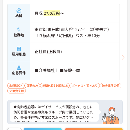
職員全員が安心して働ける、誇りを持てる職場環境
づくりに取り組んでいます。
月収
27.0万円
～
給料
東京都 町田市 南大谷1277-1 （新規未定）
勤務地
ＪＲ横浜線「町田駅」バス・車10分
正社員(正職員)
雇用形態
■介護福祉士 ■経験不問
応募要件
未経験OK
日勤のみ
年間休日110日以上
ボーナス・賞与あり
社会保険完備
交通費支給
◆高齢者施設にはデイサービスが併設され、さらに
訪問看護や薬局事業もグループ内で展開しているた
め、多職種連携が非常にスムーズです。幅広いケア
の視点に触れることができ、専門性を高めながらス
キルアップできる土壌があります。