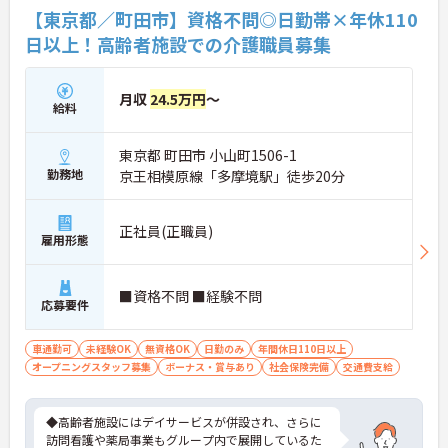
係なく意見交換を行い、みんなで解決策を考えるフ
【東京都／町田市】資格不問◎日勤帯×年休110
ラットな関係性です。また、虐待防止研修などを通
日以上！高齢者施設での介護職員募集
じて「良いケア・悪いケア」の線引きを明確にし、
職員全員が安心して働ける、誇りを持てる職場環境
づくりに取り組んでいます。
月収
24.5万円
～
給料
東京都 町田市 小山町1506-1
勤務地
京王相模原線「多摩境駅」徒歩20分
正社員(正職員)
雇用形態
■資格不問 ■経験不問
応募要件
車通勤可
未経験OK
無資格OK
日勤のみ
年間休日110日以上
オープニングスタッフ募集
ボーナス・賞与あり
社会保険完備
交通費支給
◆高齢者施設にはデイサービスが併設され、さらに
訪問看護や薬局事業もグループ内で展開しているた