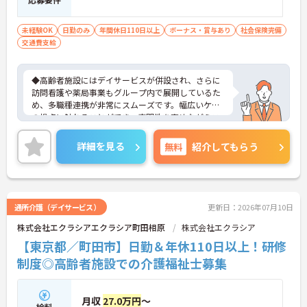
未経験OK
日勤のみ
年間休日110日以上
ボーナス・賞与あり
社会保険完備
交通費支給
◆高齢者施設にはデイサービスが併設され、さらに
訪問看護や薬局事業もグループ内で展開しているた
め、多職種連携が非常にスムーズです。幅広いケア
の視点に触れることができ、専門性を高めながらス
キルアップできる土壌があります。
◆半年に1回の人事評価・面談で昇給や昇進のチャ
詳細を見る
無料
紹介してもらう
ンスがしっかり用意されています。また、マネジメ
ント職への挑戦も歓迎♪入社後に経験を積みなが
ら、施設長、ブロック長、本部職員など、自分の適
性や目標に合わせてステップアップできます。女性
管理職比率も30％を目指して推進中◎男女ともに長
通所介護（デイサービス）
更新日：2026年07月10日
く活躍できる環境です。
株式会社エクラシアエクラシア町田相原
株式会社エクラシア
◆施設ごとの課題を話し合う「スタッフミーティン
グ」や、利用者様へのケアを考える「ケースカンフ
【東京都／町田市】日勤＆年休110日以上！研修
ァレンス」を実施しています。新人・ベテランに関
制度◎高齢者施設での介護福祉士募集
係なく意見交換を行い、みんなで解決策を考えるフ
ラットな関係性です。また、虐待防止研修などを通
じて「良いケア・悪いケア」の線引きを明確にし、
月収
27.0万円
～
職員全員が安心して働ける、誇りを持てる職場環境
給料