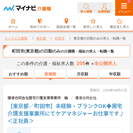
0
0
求人検索
会員登録
メニュー
ホーム
初めての方へ
面談会場一覧
保存した求人
最近見た求人
マイナビ介護職
東京都
町田市
東京都の日勤のみの求人・転職一覧
町田市(東京都)の日勤のみ
の介護職・福祉の求人・転職一覧
205
この条件の介護・福祉求人数
非公開求人
件 ＋
おすすめ順
新着順
月収順
年収順
更新日：2026年08月07日
優凜合同会社居宅介護支援事業所 紬
優凜合同会社
【東京都／町田市】未経験・ブランクOK◆居宅
介護支援事業所にてケアマネジャーお仕事です♪
＜正社員＞