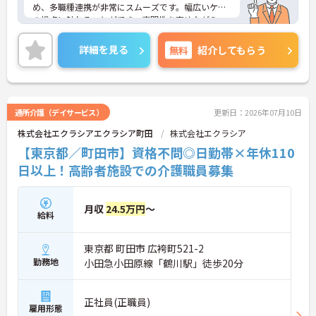
め、多職種連携が非常にスムーズです。幅広いケア
の視点に触れることができ、専門性を高めながらス
キルアップできる土壌があります。
◆「学びたい」という意欲を全力で応援する職場で
詳細を見る
無料
紹介してもらう
す。資格取得支援制度を利用すれば、介護職員初任
者研修や実務者研修などの費用を会社負担で取得可
能です。資格を取得するごとにしっかりと給与に反
映（昇給）されるのも魅力です。
◆施設ごとの課題を話し合う「スタッフミーティン
通所介護（デイサービス）
更新日：2026年07月10日
グ」や、利用者様へのケアを考える「ケースカンフ
株式会社エクラシアエクラシア町田
株式会社エクラシア
ァレンス」を実施しています。新人・ベテランに関
係なく意見交換を行い、みんなで解決策を考えるフ
【東京都／町田市】資格不問◎日勤帯×年休110
ラットな関係性です。また、虐待防止研修などを通
日以上！高齢者施設での介護職員募集
じて「良いケア・悪いケア」の線引きを明確にし、
職員全員が安心して働ける、誇りを持てる職場環境
づくりに取り組んでいます。
月収
24.5万円
～
給料
東京都 町田市 広袴町521-2
勤務地
小田急小田原線「鶴川駅」徒歩20分
正社員(正職員)
雇用形態