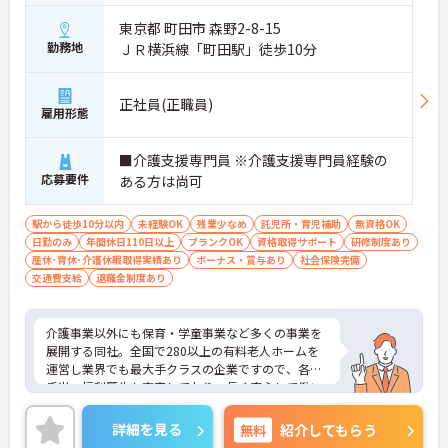
東京都 町田市 森野2-8-15
勤務地
ＪＲ横浜線「町田駅」徒歩10分
正社員(正職員)
雇用形態
■介護支援専門員 ※介護支援専門員経験の
応募要件
ある方は尚可
駅から徒歩10分以内
未経験OK
残業少なめ
託児所・育児補助
無資格OK
日勤のみ
年間休日110日以上
ブランクOK
資格取得サポート
研修制度あり
産休･育休･介護休暇取得実績あり
ボーナス・賞与あり
社会保険完備
交通費支給
退職金制度あり
介護事業以外にも保育・学童事業など多くの事業を
展開する同社。全国で280以上の有料老人ホームを
運営し業界でも最大手クラスの企業ですので、各種
手当、福利厚生も充実しており、長く安心して働い
ていただける環境です。ご興味ある方には、面接対
策ポイントなど、さらに詳細をお話しいたしますの
詳細を見る
無料
紹介してもらう
でお気軽にご相談ください。