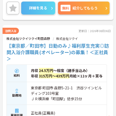
うな施設です。福祉業界未経験の方も安心して働く
ことができます。
詳細を見る
無料
紹介してもらう
ご質問などございましたらお気軽のお問い合わせく
ださい。
訪問入浴
更新日：2026年08月06日
株式会社ツクイツクイ町田森野
株式会社ツクイ
【東京都／町田市】日勤のみ♪福利厚生充実◎訪
問入浴介護職員(オペレーター)の募集！＜正社員
＞
月収
24.5万円
～程度（諸手当込み）
給料
年収
315万円～439万円
月給×12ヶ月＋賞与
東京都 町田市 森野5-21-1 渋谷ツインビル
ディング103号室
勤務地
ＪＲ横浜線「町田駅」徒歩15分
正社員(正職員)
雇用形態