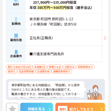
257,900円～335,000円程度
給料
年収
385万円～500万円
程度（諸手当込）
東京都 町田市 原町田5-1-12
勤務地
ＪＲ横浜線「町田駅」徒歩5分
正社員(正職員)
雇用形態
■介護支援専門員免許
応募要件
駅から徒歩10分以内
未経験OK
残業少なめ
日勤のみ
研修制度あり
高収入
社会保険完備
交通費支給
退職金制度あり
東京都町田市にある同施設は、「町田駅」から徒歩
5分のところにある老人介護の複合施設です。
職員の働きやすさ、地域密着を大切にしております
ので、自分の意見を積極的に採用していただけるよ
うな施設です。研修も入念な計画に基づき、計画
的・段階的にレベルアップをはかりますので、福祉
詳細を見る
無料
紹介してもらう