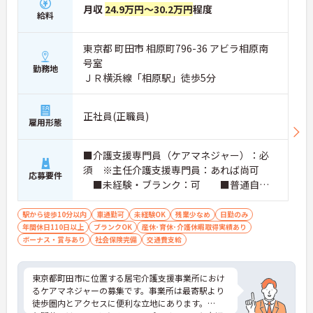
月収
24.9万円～30.2万円
程度
給料
東京都 町田市 相原町796-36 アビラ相原南
号室
勤務地
ＪＲ横浜線「相原駅」徒歩5分
正社員(正職員)
雇用形態
■介護支援専門員（ケアマネジャー）：必
須 ※主任介護支援専門員：あれば尚可
応募要件
■未経験・ブランク：可 ■普通自動
車運転免許（AT限定可）：必須
駅から徒歩10分以内
車通勤可
未経験OK
残業少なめ
日勤のみ
年間休日110日以上
ブランクOK
産休･育休･介護休暇取得実績あり
ボーナス・賞与あり
社会保険完備
交通費支給
東京都町田市に位置する居宅介護支援事業所におけ
るケアマネジャーの募集です。事業所は最寄駅より
徒歩圏内とアクセスに便利な立地にあります。