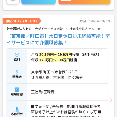
業界未経験の方も安心して働くことができます。
ご質問などございましたらお気軽のお問い合わせく
ださい。
通所介護（デイサービス）
更新日：2026年08月07日
社会福祉法人七五三会デイサービス木曽
社会福祉法人七五三会
【東京都／町田市】水日定休日◎未経験可能！デ
イサービスにて介護職募集！
月収
20.3万円～29.9万円
程度（諸手当込）
給料
年収
320万円～380万円
程度
東京都 町田市 木曽西3-23-7
勤務地
ＪＲ横浜線「古淵駅」徒歩26分
正社員(正職員)
雇用形態
■学歴不問 / 未経験可能 ■介護職員初任者
研修修了以上があれば経験が無くても可 ■
応募要件