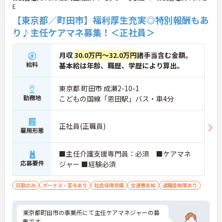
E
務効率化のために業務用スマホの貸与もあり、スム
ーズに業務を行えます。お客様の「あたりまえの日
【東京都／町田市】福利厚生充実◎特別報酬もあ
常生活」を支えるプロフェッショナルとしてスキル
り♪主任ケアマネ募集！＜正社員＞
を磨けるだけでなく、キャリアアップ制度を通じて
将来的なステップアップも目指せます。
月収
30.0万円～32.0万円
諸手当含む金額。
給料
基本給は年齢、職歴、学歴により算出。
東京都 町田市 成瀬2-10-1
勤務地
こどもの国線「恩田駅」バス・車4分
正社員(正職員)
雇用形態
■主任介護支援専門員：必須 ■ケアマネ
応募要件
ジャー ■経験必須
日勤のみ
ボーナス・賞与あり
社会保険完備
交通費支給
退職金制度あり
東京都町田市の事業所にて主任ケアマネジャーの募
集です。