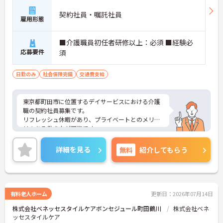
契約社員・嘱託社員
雇用形態
■介護職員初任者研修以上：必須 ■経験必
応募要件
須
日勤のみ
社会保険完備
交通費支給
東京都町田市に位置するデイサービスにおける介護
職の契約社員募集です。
リフレッシュ休暇があり、プライベートとのメリハ
リのある働き方が可能です。
また研修制度や正社員登用制度もあり働きながらス
キルアップが目指せる環境です。
詳細を見る
無料
紹介してもらう
ご興味のある方には、面接対策ポイントなど、さら
に詳細をご案内しますのでお気軽にご相談くださ
い！
有料老人ホーム
更新日：2026年07月14日
株式会社ベネッセスタイルケアボンセジュール町田鶴川
株式会社ベネ
ッセスタイルケア