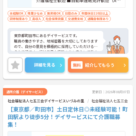
介護福祉士歓迎 ■自動車運転免許歓迎（AT
限定可）
未経験OK
残業少なめ
無資格OK
日勤のみ
年間休日110日以上
研修制度あり
高収入
社会保険完備
交通費支給
退職金制度あり
東京都町田市にあるデイサービスです。
職員の働きやすさ、地域密着を大切にしております
ので、自分の意見を積極的に採用していただけるよ
うな施設です。福祉業界未経験の方も安心して働く
ことができます。
ご質問などございましたらお気軽のお問い合わせく
詳細を見る
無料
紹介してもらう
ださい。
通所介護（デイサービス）
更新日：2026年08月07日
社会福祉法人七五三会デイサービスいづみの里
社会福祉法人七五三会
【東京都／町田市】土日定休日◎未経験可能！町
田駅より徒歩5分！デイサービスにて介護職募
集！