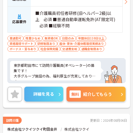
■介護職員初任者研修(旧ヘルパー2級)以
上 必須 ■普通自動車運転免許(AT限定可)
応募要件
必須 ■経験不問
車通勤可
残業少なめ
無資格OK
日勤のみ
年間休日110日以上
資格取得サポート
研修制度あり
産休･育休･介護休暇取得実績あり
ボーナス・賞与あり
社会保険完備
交通費支給
退職金制度あり
東京都町田市にて訪問介護職員(オペレーター)の募
集です！
大手グループ施設の為、福利厚生が充実しておりま
す。
ヘルパー・オペレーター・看護職員の3名体制で安
心して業務ができます。日勤のみでリフレッシュ休
詳細を見る
無料
紹介してもらう
暇もありプライベートとの両立も可能♪
社内研修制度も充実しており、キャリアアップを目
指す方にもおすすめです。
ご興味のある方には、面接対策ポイントなどさらに
詳細をお話いたしますので、お気軽にご相談くださ
訪問介護
更新日：2026年08月06日
い。
株式会社ツクイツクイ町田金井
株式会社ツクイ