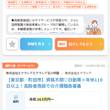
車通勤可
未経験OK
無資格OK
日勤のみ
年間休日110日以上
オープニングスタッフ募集
ボーナス・賞与あり
社会保険完備
交通費支給
◆高齢者施設にはデイサービスが併設され、さらに
訪問看護や薬局事業もグループ内で展開しているた
め、多職種連携が非常にスムーズです。幅広いケア
の視点に触れることができ、専門性を高めながらス
キルアップできる土壌があります。
◆「学びたい」という意欲を全力で応援する職場で
詳細を見る
無料
紹介してもらう
す。資格取得支援制度を利用すれば、介護職員初任
者研修や実務者研修などの費用を会社負担で取得可
能です。資格を取得するごとにしっかりと給与に反
映（昇給）されるのも魅力です。
◆施設ごとの課題を話し合う「スタッフミーティン
通所介護（デイサービス）
更新日：2026年07月10日
グ」や、利用者様へのケアを考える「ケースカンフ
株式会社エクラシアエクラシア玉川学園
株式会社エクラシア
ァレンス」を実施しています。新人・ベテランに関
係なく意見交換を行い、みんなで解決策を考えるフ
【東京都／町田市】資格不問◎日勤帯×年休110
ラットな関係性です。また、虐待防止研修などを通
日以上！高齢者施設での介護職員募集
じて「良いケア・悪いケア」の線引きを明確にし、
職員全員が安心して働ける、誇りを持てる職場環境
づくりに取り組んでいます。
月収
24.5万円
～
給料