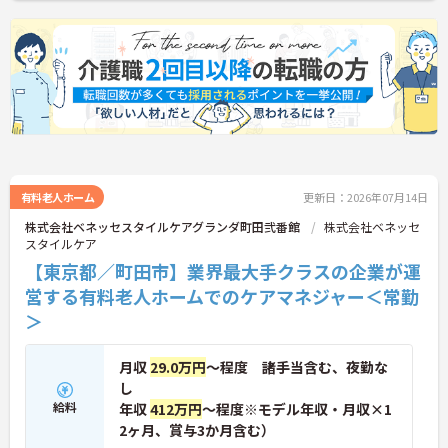
有料老人ホーム
更新日：2026年07月14日
株式会社ベネッセスタイルケアグランダ町田弐番館
株式会社ベネッセ
スタイルケア
【東京都／町田市】業界最大手クラスの企業が運
営する有料老人ホームでのケアマネジャー＜常勤
＞
月収
29.0万円
～程度 諸手当含む、夜勤な
し
給料
年収
412万円
～程度※モデル年収・月収×1
2ヶ月、賞与3か月含む）