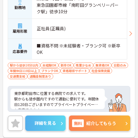
東急田園都市線「南町田グランベリーパー
勤務地
ク駅」徒歩10分
正社員(正職員)
雇用形態
■資格不問 ※未経験者・ブランク可 ※新卒
応募要件
OK
駅から徒歩10分以内
未経験OK
新卒OK
残業少なめ
無資格OK
日勤のみ
年間休日110日以上
ブランクOK
資格取得サポート
社会保険完備
交通費支給
退職金制度あり
東京都町田市に位置する病院での求人です。
駅からも徒歩圏内ですので通勤に便利です。年間休
日120日ございますのでプライベートプライベート
も充実できます。
ご興味を持たれた方は面接対策ポイントや求人の詳
細などお話しいたしますのでお気軽にお問い合わせ
詳細を見る
無料
紹介してもらう
下さい。