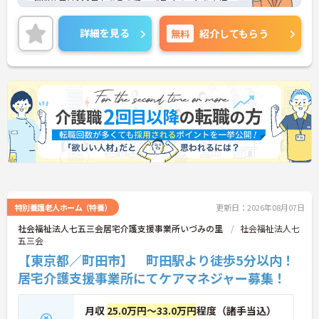
年間休日は110日もあるので、プライベートを大切
にしながらご勤務いただけます。
ご興味のある方には、面接対策ポイントなど、さら
詳細を見る
無料
紹介してもらう
に詳細をお話しいたしますのでお気軽にご相談くだ
さい！
特別養護老人ホーム（特養）
更新日：2026年08月07日
社会福祉法人七五三会居宅介護支援事業所いづみの里
社会福祉法人七
五三会
【東京都／町田市】 町田駅より徒歩5分以内！
居宅介護支援事業所にてケアマネジャー募集！
月収
25.0万円～33.0万円
程度（諸手当込）