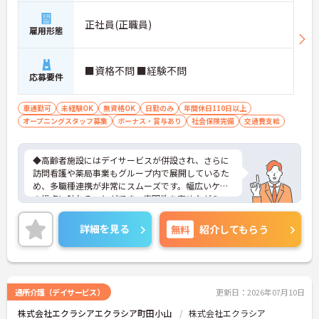
正社員(正職員)
雇用形態
■資格不問 ■経験不問
応募要件
車通勤可
未経験OK
無資格OK
日勤のみ
年間休日110日以上
オープニングスタッフ募集
ボーナス・賞与あり
社会保険完備
交通費支給
◆高齢者施設にはデイサービスが併設され、さらに
訪問看護や薬局事業もグループ内で展開しているた
め、多職種連携が非常にスムーズです。幅広いケア
の視点に触れることができ、専門性を高めながらス
キルアップできる土壌があります。
◆「学びたい」という意欲を全力で応援する職場で
詳細を見る
無料
紹介してもらう
す。資格取得支援制度を利用すれば、介護職員初任
者研修や実務者研修などの費用を会社負担で取得可
能です。資格を取得するごとにしっかりと給与に反
映（昇給）されるのも魅力です。
◆施設ごとの課題を話し合う「スタッフミーティン
通所介護（デイサービス）
更新日：2026年07月10日
グ」や、利用者様へのケアを考える「ケースカンフ
株式会社エクラシアエクラシア町田小山
株式会社エクラシア
ァレンス」を実施しています。新人・ベテランに関