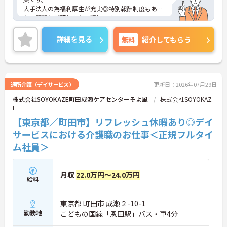
大手法人の為福利厚生が充実◎特別報酬制度もあ
り、頑張りが評価される環境です！
リフレッシュ休暇が年間17日とプライベートとの両
立も可能です。
詳細を見る
無料
紹介してもらう
ご興味のある方には、面接対策ポイントなどさらに
詳細をお話いたしますので、お気軽にご相談くださ
い。
通所介護（デイサービス）
更新日：2026年07月29日
株式会社SOYOKAZE町田成瀬ケアセンターそよ風
株式会社SOYOKAZ
E
【東京都／町田市】リフレッシュ休暇あり◎デイ
サービスにおける介護職のお仕事＜正規フルタイ
ム社員＞
月収
22.0万円～24.0万円
給料
東京都 町田市 成瀬２-10-1
勤務地
こどもの国線「恩田駅」バス・車4分