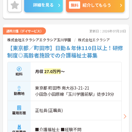
◆半年に1回の人事評価・面談で昇給や昇進のチャ
詳細を見る
無料
紹介してもらう
ンスがしっかり用意されています。また、マネジメ
ント職への挑戦も歓迎♪入社後に経験を積みなが
ら、施設長、ブロック長、本部職員など、自分の適
性や目標に合わせてステップアップできます。女性
管理職比率も30％を目指して推進中◎男女ともに長
通所介護（デイサービス）
更新日：2026年07月10日
く活躍できる環境です。
株式会社エクラシアエクラシア玉川学園
株式会社エクラシア
◆施設ごとの課題を話し合う「スタッフミーティン
グ」や、利用者様へのケアを考える「ケースカンフ
【東京都／町田市】日勤＆年休110日以上！研修
ァレンス」を実施しています。新人・ベテランに関
制度◎高齢者施設での介護福祉士募集
係なく意見交換を行い、みんなで解決策を考えるフ
ラットな関係性です。また、虐待防止研修などを通
じて「良いケア・悪いケア」の線引きを明確にし、
月収
27.0万円
～
職員全員が安心して働ける、誇りを持てる職場環境
給料
づくりに取り組んでいます。
東京都 町田市 南大谷3-21-21
勤務地
小田急小田原線「玉川学園前駅」徒歩19分
正社員(正職員)
雇用形態
■介護福祉士 ■経験不問
応募要件