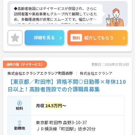
◆高齢者施設にはデイサービスが併設され、さらに
訪問看護や薬局事業もグループ内で展開しているた
め、多職種連携が非常にスムーズです。幅広いケア
の視点に触れることができ、専門性を高めながらス
キルアップできる土壌があります。
◆「学びたい」という意欲を全力で応援する職場で
詳細を見る
無料
紹介してもらう
す。資格取得支援制度を利用すれば、介護職員初任
者研修や実務者研修などの費用を会社負担で取得可
能です。資格を取得するごとにしっかりと給与に反
映（昇給）されるのも魅力です。
◆施設ごとの課題を話し合う「スタッフミーティン
通所介護（デイサービス）
更新日：2026年07月10日
グ」や、利用者様へのケアを考える「ケースカンフ
株式会社エクラシアエクラシア町田森野
株式会社エクラシア
ァレンス」を実施しています。新人・ベテランに関
係なく意見交換を行い、みんなで解決策を考えるフ
【東京都／町田市】資格不問◎日勤帯×年休110
ラットな関係性です。また、虐待防止研修などを通
日以上！高齢者施設での介護職員募集
じて「良いケア・悪いケア」の線引きを明確にし、
職員全員が安心して働ける、誇りを持てる職場環境
づくりに取り組んでいます。
月収
24.5万円
～
給料
東京都 町田市 森野3-10-37
勤務地
ＪＲ横浜線「町田駅」徒歩20分