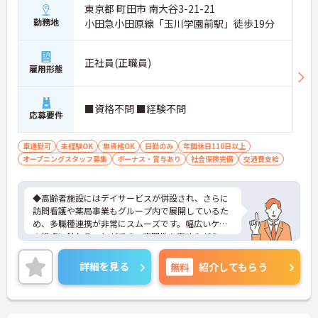
東京都 町田市 南大谷3-21-21
勤務地
小田急小田原線「玉川学園前駅」徒歩19分
正社員(正職員)
雇用形態
■資格不問 ■経験不問
応募要件
車通勤可
未経験OK
無資格OK
日勤のみ
年間休日110日以上
オープニングスタッフ募集
ボーナス・賞与あり
社会保険完備
交通費支給
◆高齢者施設にはデイサービスが併設され、さらに
訪問看護や薬局事業もグループ内で展開しているた
め、多職種連携が非常にスムーズです。幅広いケア
の視点に触れることができ、専門性を高めながらス
キルアップできる土壌があります。
◆「学びたい」という意欲を全力で応援する職場で
詳細を見る
無料
紹介してもらう
す。資格取得支援制度を利用すれば、介護職員初任
者研修や実務者研修などの費用を会社負担で取得可
能です。資格を取得するごとにしっかりと給与に反
映（昇給）されるのも魅力です。