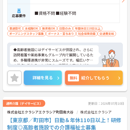
■資格不問 ■経験不問
応募要件
車通勤可
未経験OK
無資格OK
日勤のみ
年間休日110日以上
オープニングスタッフ募集
ボーナス・賞与あり
社会保険完備
交通費支給
◆高齢者施設にはデイサービスが併設され、さらに
訪問看護や薬局事業もグループ内で展開しているた
め、多職種連携が非常にスムーズです。幅広いケア
の視点に触れることができ、専門性を高めながらス
キルアップできる土壌があります。
◆「学びたい」という意欲を全力で応援する職場で
詳細を見る
無料
紹介してもらう
す。資格取得支援制度を利用すれば、介護職員初任
者研修や実務者研修などの費用を会社負担で取得可
能です。資格を取得するごとにしっかりと給与に反
映（昇給）されるのも魅力です。
◆施設ごとの課題を話し合う「スタッフミーティン
通所介護（デイサービス）
更新日：2026年07月10日
グ」や、利用者様へのケアを考える「ケースカンフ
株式会社エクラシアエクラシア町田南大谷
株式会社エクラシア
ァレンス」を実施しています。新人・ベテランに関
係なく意見交換を行い、みんなで解決策を考えるフ
【東京都／町田市】日勤＆年休110日以上！研修
ラットな関係性です。また、虐待防止研修などを通
制度◎高齢者施設での介護福祉士募集
じて「良いケア・悪いケア」の線引きを明確にし、