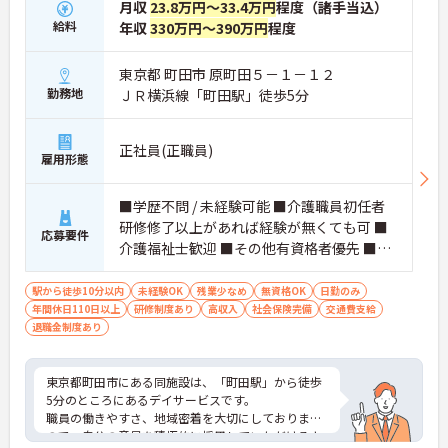
月収
23.8万円～33.4万円
程度（諸手当込）
給料
年収
330万円～390万円
程度
東京都 町田市 原町田５－１－１２
勤務地
ＪＲ横浜線「町田駅」徒歩5分
正社員(正職員)
雇用形態
■学歴不問 / 未経験可能 ■介護職員初任者
研修修了以上があれば経験が無くても可 ■
応募要件
介護福祉士歓迎 ■その他有資格者優先 ■自
動車運転免許歓迎（AT限定可）
駅から徒歩10分以内
未経験OK
残業少なめ
無資格OK
日勤のみ
年間休日110日以上
研修制度あり
高収入
社会保険完備
交通費支給
退職金制度あり
東京都町田市にある同施設は、「町田駅」から徒歩
5分のところにあるデイサービスです。
職員の働きやすさ、地域密着を大切にしております
ので、自分の意見を積極的に採用していただけるよ