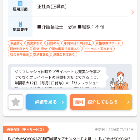
正社員(正職員)
雇用形態
■介護福祉士 必須 ■経験：不問
応募要件
車通勤可
残業少なめ
日勤のみ
年間休日110日以上
資格取得サポート
研修制度あり
産休･育休･介護休暇取得実績あり
ボーナス・賞与あり
社会保険完備
交通費支給
退職金制度あり
＜リフレッシュ休暇でプライベートも充実＞仕事だ
けでなくプライベートの時間も大切にできるよう、
年間最大12日（毎月1日付与）の「リフレッシュ休
暇」という独自の制度があります。有給休暇とは別
に付与されるため、これらを組み合わせて連休を取
得し、旅行や趣味を楽しむスタッフも多くいます。
詳細を見る
無料
紹介してもらう
また、残業は月平均10時間程度と少なめで、夜勤も
ないため、生活リズムを整えやすく、無理なく長く
働き続けられる環境です。
＜専門性を磨ける！「あたりまえの生活」を支える
プロへ＞サービス提供責任者として、お客様が望む
通所介護（デイサービス）
更新日：2026年07月30日
生活を実現するためにケアプランを調整し、ヘルパ
株式会社SOYOKAZE町田成瀬ケアセンターそよ風
株式会社SOYOKAZ
ーへの指示や連携を行う重要なポジションです。業