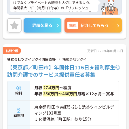
けでなくプライベートの時間も大切にできるよう、
年間最大12日（毎月1日付与）の「リフレッシュ休
暇」という独自の制度があります。有給休暇とは別
に付与されるため、これらを組み合わせて連休を取
得し、旅行や趣味を楽しむスタッフも多くいます。
詳細を見る
無料
紹介してもらう
また、残業は月平均10時間程度と少なめで、夜勤も
ないため、生活リズムを整えやすく、無理なく長く
働き続けられる環境です。
＜専門性を磨ける！「あたりまえの生活」を支える
プロへ＞サービス提供責任者として、お客様が望む
訪問介護
更新日：2026年08月06日
生活を実現するためにケアプランを調整し、ヘルパ
株式会社ツクイツクイ町田森野
株式会社ツクイ
ーへの指示や連携を行う重要なポジションです。業
務効率化のために業務用スマホの貸与もあり、スム
【東京都／町田市】年間休日116日★福利厚生◎
ーズに業務を行えます。お客様の「あたりまえの日
訪問介護でのサービス提供責任者募集
常生活」を支えるプロフェッショナルとしてスキル
を磨けるだけでなく、キャリアアップ制度を通じて
将来的なステップアップも目指せます。
月収
27.4万円
～程度
給料
年収
350万円～468万円
月給×12ヶ月＋賞与
東京都 町田市 森野5-21-1 渋谷ツインビルデ
ィング103号室
勤務地
ＪＲ横浜線「町田駅」徒歩15分