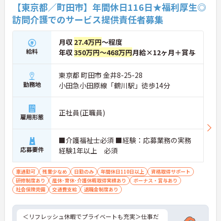
【東京都／町田市】年間休日116日★福利厚生◎
訪問介護でのサービス提供責任者募集
月収
27.4万円
～程度
給料
年収
350万円～468万円
月給×12ヶ月＋賞与
東京都 町田市 金井8-25-28
勤務地
小田急小田原線「鶴川駅」徒歩14分
正社員(正職員)
雇用形態
■介護福祉士必須 ■経験：応募業務の実務
応募要件
経験1年以上 必須
車通勤可
残業少なめ
日勤のみ
年間休日110日以上
資格取得サポート
研修制度あり
産休･育休･介護休暇取得実績あり
ボーナス・賞与あり
社会保険完備
交通費支給
退職金制度あり
＜リフレッシュ休暇でプライベートも充実＞仕事だ