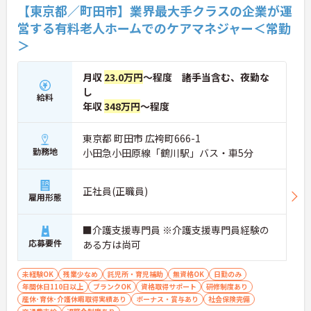
【東京都／町田市】業界最大手クラスの企業が運
営する有料老人ホームでのケアマネジャー＜常勤
＞
月収
23.0万円
～程度 諸手当含む、夜勤な
し
給料
年収
348万円
～程度
東京都 町田市 広袴町666-1
勤務地
小田急小田原線「鶴川駅」バス・車5分
正社員(正職員)
雇用形態
■介護支援専門員 ※介護支援専門員経験の
応募要件
ある方は尚可
未経験OK
残業少なめ
託児所・育児補助
無資格OK
日勤のみ
年間休日110日以上
ブランクOK
資格取得サポート
研修制度あり
産休･育休･介護休暇取得実績あり
ボーナス・賞与あり
社会保険完備