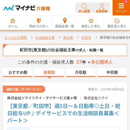
0
0
求人検索
会員登録
メニュー
ホーム
初めての方へ
面談会場一覧
保存した求人
最近見た求人
マイナビ介護職
社会福祉主事
東京都
町田市
東京都の社会福祉主
町田市(東京都)の社会福祉主事
の求人・転職一覧
27
この条件の介護・福祉求人数
非公開求人
件 ＋
おすすめ順
新着順
月収順
年収順
通所介護（デイサービス）
更新日：2026年08月06日
株式会社ツクイツクイ・デイサービス高ヶ坂
株式会社ツクイ
【東京都／町田市】週3日～＆日勤帯◎土日・祝
日給与UP♪デイサービスでの生活相談員募集＜
パート＞