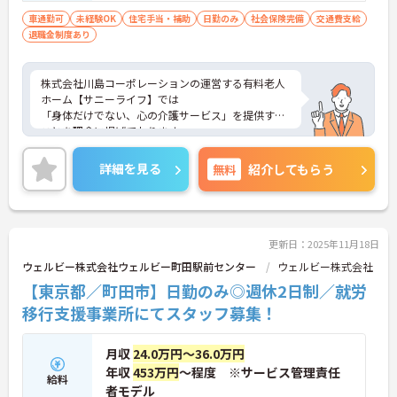
車通勤可
未経験OK
住宅手当・補助
日勤のみ
社会保険完備
交通費支給
退職金制度あり
株式会社川島コーポレーションの運営する有料老人
ホーム【サニーライフ】では
「身体だけでない、心の介護サービス」を提供する
ことを理念に掲げております。
全国展開している企業のノウハウやフォロー体制は
未経験の方にも安心して
詳細を見る
無料
紹介してもらう
お仕事をしていただける環境です。
ご興味のある方は、さらに詳細をお話しますのでお
気軽にご相談ください。
更新日：2025年11月18日
ウェルビー株式会社ウェルビー町田駅前センター
ウェルビー株式会社
【東京都／町田市】日勤のみ◎週休2日制／就労
移行支援事業所にてスタッフ募集！
月収
24.0万円～36.0万円
年収
453万円
～程度 ※サービス管理責任
給料
者モデル