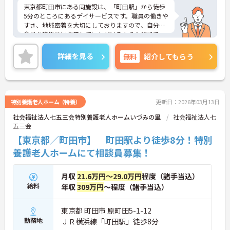
東京都町田市にある同施設は、「町田駅」から徒歩
5分のところにあるデイサービスです。職員の働きや
すさ、地域密着を大切にしておりますので、自分の
意見を積極的に採用していただけるような施設で
す。基本介護業務の兼務なく、相談業務に専念でき
るのも魅力です。
詳細を見る
無料
紹介してもらう
ご質問などございましたらお気軽のお問い合わせく
ださい。
特別養護老人ホーム（特養）
更新日：2026年03月13日
社会福祉法人七五三会特別養護老人ホームいづみの里
社会福祉法人七
五三会
【東京都／町田市】 町田駅より徒歩8分！特別
養護老人ホームにて相談員募集！
月収
21.6万円～29.0万円
程度（諸手当込）
給料
年収
309万円
～程度（諸手当込）
東京都 町田市 原町田5-1-12
勤務地
ＪＲ横浜線「町田駅」徒歩8分