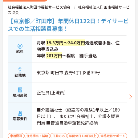
社会福祉法人町田市福祉サービス協会
社会福祉法人町田市福祉サービ
ス協会
【東京都／町田市】年間休日122日！デイサービ
スでの生活相談員募集！
月収
19.3万円～24.0万円
処遇改善手当、住
宅手当込み
給料
年収
281万円
～程度 諸手当込
東京都 町田市 森野4丁目8番39号
勤務地
正社員(正職員)
雇用形態
■介護福祉士（施設等の経験1年以上／180
日以上）、 または社会福祉士、介護支援専
応募要件
門員 ■普通自動車運転免許必須
車通勤可
住宅手当・補助
日勤のみ
年間休日110日以上
資格取得サポート