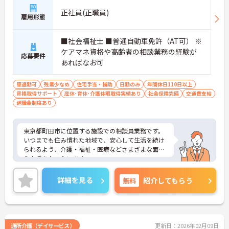
正社員(正職員)
雇用形態
■社会福祉士 ■普通自動車免許（AT可） ※
ケアマネ資格や高齢者の相談業務の経験が
応募要件
あればなお可
車通勤可
残業少なめ
住宅手当・補助
日勤のみ
年間休日110日以上
資格取得サポート
産休･育休･介護休暇取得実績あり
社会保険完備
交通費支給
退職金制度あり
東京都町田市に位置する施設での相談員業務です。
いつまでも住み慣れた地域で、安心して生活を続け
られるよう、介護・福祉・医療などさまざまな面か
ら支援をおこないます。
年間休日122日ありますのでプライベートとの両立
可能です！
詳細を見る
無料
紹介してもらう
ご興味のある方は是非お気軽にお問い合わせくださ
い。
通所介護（デイサービス）
更新日：2026年02月09日