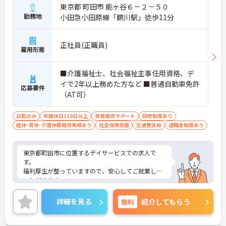
東京都 町田市 能ヶ谷６－２－５０
勤務地
小田急小田原線「鶴川駅」徒歩11分
正社員(正職員)
雇用形態
■介護福祉士、社会福祉主事任用資格、デ
イで2年以上務めた方など ■普通自動車免許
応募要件
（AT可）
日勤のみ
年間休日110日以上
資格取得サポート
研修制度あり
産休･育休･介護休暇取得実績あり
社会保険完備
交通費支給
退職金制度あり
東京都町田市に位置するデイサービスでの求人で
す。
福利厚生が整っていますので、安心してご就業して
いただけます。
ご興味のある方は、お気軽にお問い合わせくださ
い。
詳細を見る
無料
紹介してもらう