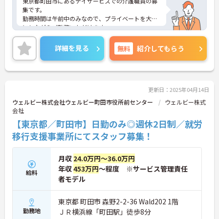
東京都町田市にあるデイサービスでの介護職員の募
集です。
勤務時間は午前中のみなので、プライベートを大切
にしながらご勤務いただけます。
ご興味のある方には、面接対策ポイントなど、さら
に詳細をお話しいたしますのでお気軽にご相談くだ
詳細を見る
無料
紹介してもらう
さい！
更新日：2025年04月14日
ウェルビー株式会社ウェルビー町田市役所前センター
ウェルビー株式
会社
【東京都／町田市】日勤のみ◎週休2日制／就労
移行支援事業所にてスタッフ募集！
月収
24.0万円～36.0万円
年収
453万円
～程度 ※サービス管理責任
給料
者モデル
東京都 町田市 森野2-2-36 Wald202 1階
勤務地
ＪＲ横浜線「町田駅」徒歩8分