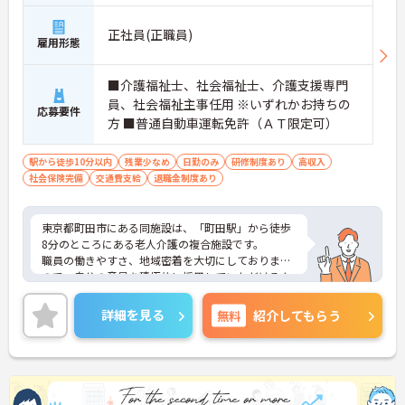
正社員(正職員)
雇用形態
■介護福祉士、社会福祉士、介護支援専門
員、社会福祉主事任用 ※いずれかお持ちの
応募要件
方 ■普通自動車運転免許（ＡＴ限定可）
駅から徒歩10分以内
残業少なめ
日勤のみ
研修制度あり
高収入
社会保険完備
交通費支給
退職金制度あり
東京都町田市にある同施設は、「町田駅」から徒歩
8分のところにある老人介護の複合施設です。
職員の働きやすさ、地域密着を大切にしております
ので、自分の意見を積極的に採用していただけるよ
うな施設です。研修も入念な計画に基づき、計画
的・段階的にレベルアップをはかりますので、福祉
詳細を見る
無料
紹介してもらう
業界未経験の方も安心して働くことができます。
ご質問などございましたらお気軽のお問い合わせく
ださい。