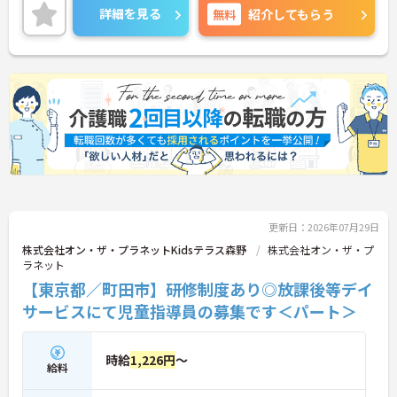
も魅力です♪ご興味のある方には、面接対策ポイン
詳細を見る
無料
紹介してもらう
トなど、さらに詳細をお話しいたしますのでお気軽
にご相談ください！
更新日：2026年07月29日
株式会社オン・ザ・プラネットKidsテラス森野
株式会社オン・ザ・プ
ラネット
【東京都／町田市】研修制度あり◎放課後等デイ
サービスにて児童指導員の募集です＜パート＞
時給
1,226円
～
給料