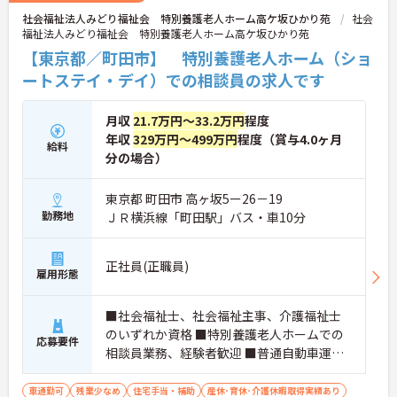
社会福祉法人みどり福祉会 特別養護老人ホーム高ケ坂ひかり苑
社会
福祉法人みどり福祉会 特別養護老人ホーム高ケ坂ひかり苑
【東京都／町田市】 特別養護老人ホーム（ショ
ートステイ・デイ）での相談員の求人です
月収
21.7万円～33.2万円
程度
年収
329万円～499万円
程度（賞与4.0ヶ月
給料
分の場合）
東京都 町田市 高ヶ坂5ー26－19
勤務地
ＪＲ横浜線「町田駅」バス・車10分
正社員(正職員)
雇用形態
■社会福祉士、社会福祉主事、介護福祉士
のいずれか資格 ■特別養護老人ホームでの
応募要件
相談員業務、経験者歓迎 ■普通自動車運転
免許（AT限定可） ■パソコン〈ワード、エ
クセル〉
車通勤可
残業少なめ
住宅手当・補助
産休･育休･介護休暇取得実績あり