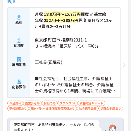
勤》
月収
18.0万円～25.7万円
程度 ※基本給
年収
252万円～385万円
程度 ※月収×12ヶ
給料
月+賞与2～3ヵ月分
東京都 町田市 相原町2311-1
勤務地
ＪＲ横浜線「相原駅」バス・車6分
正社員(正職員)
雇用形態
■社会福祉士、社会福祉主事、介護福祉士
のいずれか ※介護福祉士の場合、介護福祉
応募要件
士の資格取得から1年間、現場にて介護職経
験必須 ■普通自動車運転免許必須
車通勤可
残業少なめ
日勤のみ
ブランクOK
資格取得サポート
研修制度あり
産休･育休･介護休暇取得実績あり
社会保険完備
退職金制度あり
東京都町田市にある特別養護老人ホームの生活相談
員求人です！