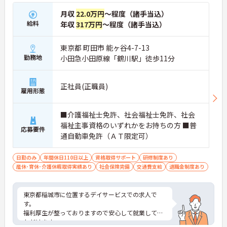
月収
22.0万円
～程度（諸手当込）
給料
年収
317万円
～程度（諸手当込）
東京都 町田市 能ヶ谷4-7-13
勤務地
小田急小田原線「鶴川駅」徒歩11分
正社員(正職員)
雇用形態
■介護福祉士免許、社会福祉士免許、社会
福祉主事資格のいずれかをお持ちの方 ■普
応募要件
通自動車免許（ＡＴ限定可）
日勤のみ
年間休日110日以上
資格取得サポート
研修制度あり
産休･育休･介護休暇取得実績あり
社会保険完備
交通費支給
退職金制度あり
東京都稲城市に位置するデイサービスでの求人で
す。
福利厚生が整っておりますので安心して就業してい
ただけます。