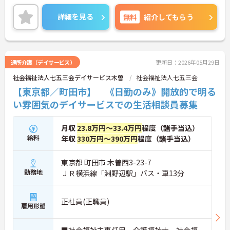
年間休日124日と多くプライベートとの両立が出来
ます。
詳細を見る
無料
紹介してもらう
ご興味のある方はお気軽にお問い合わせ下さい。
通所介護（デイサービス）
更新日：2026年05月29日
社会福祉法人七五三会デイサービス木曽
社会福祉法人七五三会
【東京都／町田市】 《日勤のみ》開放的で明る
い雰囲気のデイサービスでの生活相談員募集
月収
23.8万円～33.4万円
程度（諸手当込）
給料
年収
330万円～390万円
程度（諸手当込）
東京都 町田市 木曽西3-23-7
勤務地
ＪＲ横浜線「淵野辺駅」バス・車13分
正社員(正職員)
雇用形態