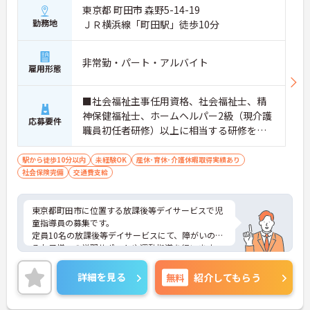
東京都 町田市 森野5-14-19
勤務地
ＪＲ横浜線「町田駅」徒歩10分
非常勤・パート・アルバイト
雇用形態
■社会福祉主事任用資格、社会福祉士、精
神保健福祉士、ホームヘルパー2級（現介護
応募要件
職員初任者研修）以上に相当する研修を修
了した者、及び児童指導員任用資格者、精
神障がい者社会復帰指導員任用資格者のい
駅から徒歩10分以内
未経験OK
産休･育休･介護休暇取得実績あり
社会保険完備
交通費支給
づれかの方に限る。 ■普通自動車免許(AT
可) ※送迎がある為
東京都町田市に位置する放課後等デイサービスで児
童指導員の募集です。
定員10名の放課後等デイサービスにて、障がいのあ
るお子様への学習サポートや運動指導を行います。
未経験の方も応募可能で、研修制度が整っているた
め安心してスタートできます。週2日から勤務日数の
詳細を見る
無料
紹介してもらう
相談ができ、残業もほとんどないため、ご自身のラ
イフスタイルに合わせて働きやすい環境です。
ご興味のある方には、面接対策ポイントなどさらに