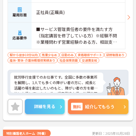
正社員(正職員)
雇用形態
■サービス管理責任者の要件を満たす方
（指定講習を修了している方）※経験不問
応募要件
※業種問わず営業経験のある方、相談支
援・直接支援の経験がある方歓迎
駅から徒歩10分以内
残業少なめ
日勤のみ
資格取得サポート
研修制度あり
産休･育休･介護休暇取得実績あり
社会保険完備
交通費支給
就労移行支援でのお仕事です。全国に多数の事業所
を展開し、1人でも多くの障がい者の方に、成長と
活躍の場を創出したいのもと、障がい者の方を継続
的に支援しています。他、児童発達支援、放課後等
デイサービスも展開しており安定感も抜群です。
ご興味ある方には、面接対策ポイントなど、さらに
詳細を見る
無料
紹介してもらう
詳細をお話しいたしますのでお気軽にご相談くださ
い！
特別養護老人ホーム（特養）
更新日：2025年01月28日