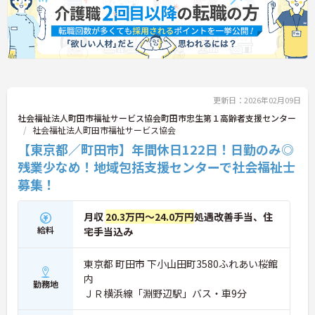
更新日：2026年02月09日
社会福祉法人町田市福祉サービス協会町田市忠生第１高齢者支援センター
社会福祉法人町田市福祉サービス協会
【東京都／町田市】年間休日122日！日勤のみ◎
残業少なめ！地域包括支援センターで社会福祉士
募集！
月収
20.3万円～24.0万円
処遇改善手当、住
給料
宅手当込み
東京都 町田市 下小山田町3580ふれあい桜館
内
勤務地
ＪＲ横浜線「淵野辺駅」バス・車9分