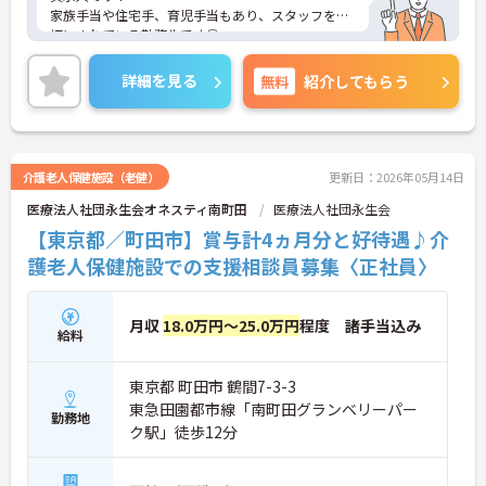
家族手当や住宅手、育児手当もあり、スタッフを大
切にされている勤務先です◎
ご興味ある方には、面接対策ポイントなど、詳細を
お話しいたしますのでお気軽にご相談ください。
詳細を見る
無料
紹介してもらう
介護老人保健施設（老健）
更新日：2026年05月14日
医療法人社団永生会オネスティ南町田
医療法人社団永生会
【東京都／町田市】賞与計4ヵ月分と好待遇♪介
護老人保健施設での支援相談員募集〈正社員〉
月収
18.0万円～25.0万円
程度 諸手当込み
給料
東京都 町田市 鶴間7-3-3
東急田園都市線「南町田グランベリーパー
勤務地
ク駅」徒歩12分