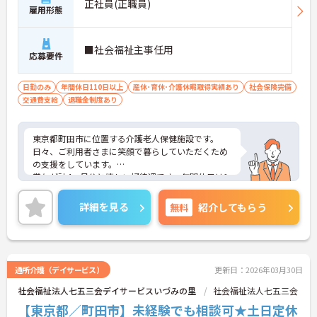
正社員(正職員)
雇用形態
■社会福祉主事任用
応募要件
日勤のみ
年間休日110日以上
産休･育休･介護休暇取得実績あり
社会保険完備
交通費支給
退職金制度あり
東京都町田市に位置する介護老人保健施設です。
日々、ご利用者さまに笑顔で暮らしていただくため
の支援をしています。
賞与が計4ヵ月分と嬉しい好待遇です。年間休日は1
10日あり、しっかり働きしっかり休める環境です。
ご興味のある方には、面接対策ポイントなど、さら
詳細を見る
無料
紹介してもらう
に詳細をお話しいたしますのでお気軽にご相談くだ
さい！
通所介護（デイサービス）
更新日：2026年03月30日
社会福祉法人七五三会デイサービスいづみの里
社会福祉法人七五三会
【東京都／町田市】未経験でも相談可★土日定休