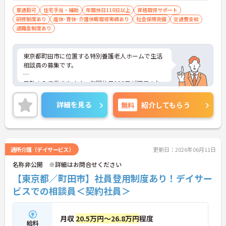
車通勤可
住宅手当・補助
年間休日110日以上
資格取得サポート
研修制度あり
産休･育休･介護休暇取得実績あり
社会保険完備
交通費支給
退職金制度あり
東京都町田市に位置する特別養護老人ホームで生活
相談員の募集です。
日勤のみで働きやすく、年間休日110日が確保され
ています。相談員2名体制のため協力しながら業務を
進めやすい環境です。入居相談やご家族対応など幅
詳細を見る
無料
紹介してもらう
広い経験を積みながら、専門性を高めていける求人
です。
■ 多職種連携で成長できる環境
通所介護（デイサービス）
更新日：2026年06月11日
名称非公開 ※詳細はお問合せください
生活相談員として幅広い業務経験を積める環境です
・入居相談や契約対応を担当
【東京都／町田市】社員登用制度あり！デイサー
・ご家族への相談支援を実施
ビスでの相談員＜契約社員＞
・受診対応や送迎業務に携われる
→ 相談援助の専門性を高めながら成長を目指せます
♪
月収
20.5万円～26.8万円
程度
給料