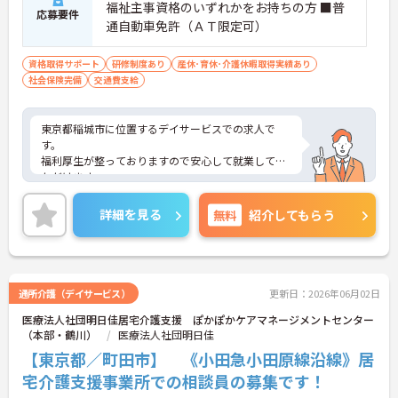
福祉主事資格のいずれかをお持ちの方 ■普
応募要件
通自動車免許（ＡＴ限定可）
資格取得サポート
研修制度あり
産休･育休･介護休暇取得実績あり
社会保険完備
交通費支給
東京都稲城市に位置するデイサービスでの求人で
す。
福利厚生が整っておりますので安心して就業してい
ただけます。
ご興味のある方はお気軽にお問い合わせ下さい。
詳細を見る
無料
紹介してもらう
通所介護（デイサービス）
更新日：2026年06月02日
医療法人社団明日佳居宅介護支援 ぽかぽかケアマネージメントセンター
（本部・鶴川）
医療法人社団明日佳
【東京都／町田市】 《小田急小田原線沿線》居
宅介護支援事業所での相談員の募集です！