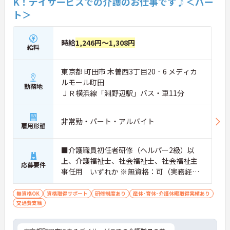
K！デイサービスでの介護のお仕事です♪＜パー
ト＞
時給
1,246円～1,308円
給料
東京都 町田市 木曽西3丁目20‐6 メディカ
ルモール町田
勤務地
ＪＲ横浜線「淵野辺駅」バス・車11分
非常勤・パート・アルバイト
雇用形態
■介護職員初任者研修（ヘルパー2級）以
上、介護福祉士、社会福祉士、社会福祉主
応募要件
事任用 いずれか ※無資格：可（実務経験
がある方） ■運転が可能な方
無資格OK
資格取得サポート
研修制度あり
産休･育休･介護休暇取得実績あり
交通費支給