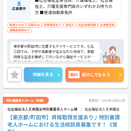
■社会福祉主事任用、介護福祉士、社会福
祉士、介護支援専門員のいずれかお持ちの
応募要件
方 ■普通自動車免許
残業少なめ
日勤のみ
研修制度あり
高収入
社会保険完備
交通費支給
退職金制度あり
東京都の町田市に位置するデイサービスです。七五
三回では、子供や高齢者が住みなれた地域で、家庭
同様な生活を継続して行いながら福祉サービスが利
用できる様、地域に根ざしたサービスの提供を行っ
ています。
勤務は日勤のみ、残業も少なく、水曜と日曜はお休
詳細を見る
無料
紹介してもらう
みとなりますので予定が立てやすくワークバランス
の取りやすい環境です。
ご興味を持たれた方は面接対策ポイントや求人の詳
細などお話しいたしますのでお気軽にお問い合わせ
下さい。
特別養護老人ホーム（特養）
更新日：2026年05月21日
社会福祉法人天寿園会特別養護老人ホーム椿
社会福祉法人天寿園会
【東京都/町田市】資格取得支援あり♪特別養護
老人ホームにおける生活相談員募集です！《常