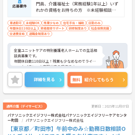
門員、介護福祉士（実務経験1年以上）いず
応募要件
れかの資格をお持ちの方 ※未経験相談可
能 ■普通自動車運転免許
車通勤可
未経験OK
残業少なめ
住宅手当・補助
日勤のみ
年間休日110日以上
資格取得サポート
研修制度あり
社会保険完備
交通費支給
退職金制度あり
全室ユニットケアの特別養護老人ホームでの生活相
談員募集です。
年間休日数110日以上！残業も少なめなのでライフ
ワークバランスを実現出来る環境です。
アットホームな雰囲気で教育体制が整っているの
で、未経験者でも安心して働けます。
詳細を見る
無料
紹介してもらう
ご興味ある方には、面接のポイントなど、さらに詳
細をお話致しますのでお気軽にご相談ください。
通所介護（デイサービス）
更新日：2025年11月07日
パナソニックエイジフリー株式会社パナソニックエイジフリーケアセンタ
ー町田
パナソニックエイジフリー株式会社
【東京都／町田市】午前中のみ☆勤務日数相談O