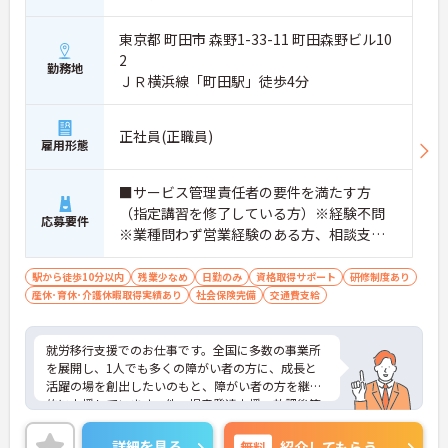
東京都 町田市 森野1-33-11 町田森野ビル10
2
勤務地
ＪＲ横浜線「町田駅」徒歩4分
正社員(正職員)
雇用形態
■サービス管理責任者の要件を満たす方
（指定講習を修了している方）※経験不問
応募要件
※業種問わず営業経験のある方、相談支
援・直接支援の経験がある方歓迎
駅から徒歩10分以内
残業少なめ
日勤のみ
資格取得サポート
研修制度あり
産休･育休･介護休暇取得実績あり
社会保険完備
交通費支給
就労移行支援でのお仕事です。全国に多数の事業所
を展開し、1人でも多くの障がい者の方に、成長と
活躍の場を創出したいのもと、障がい者の方を継続
的に支援しています。他、児童発達支援、放課後等
デイサービスも展開しており安定感も抜群です。
ご興味ある方には、面接対策ポイントなど、さらに
詳細を見る
無料
紹介してもらう