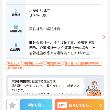
■ 働きやすい日勤勤務体制
東京都 町田市
生活リズムを整えながら働きやすい環境です
勤務地
ＪＲ横浜線
・勤務時間は9:00～18:00
・休憩60分
・年間休日110日
契約社員・嘱託社員
雇用形態
→ 仕事とプライベートの両立を図りやすい職場です
♪
■社会福祉士、社会福祉主事、介護支援専
門員、介護福祉士 ※介護福祉士の場合、社
応募要件
■ 協力体制のある相談員配置
会福祉施設等で介護職員として1年以上・18
0日以上の実務経験が必要 ※普通自動車運転
周囲と連携しながら業務を進めやすい環境です
免許(AT限定可)
・相談員2名体制
残業少なめ
資格取得サポート
研修制度あり
産休･育休･介護休暇取得実績あり
・ユニット型特別養護老人ホーム
社会保険完備
・ショートステイ併設
→ 一人で抱え込みにくく安心して業務に取り組めま
す♪
東京都町田市に位置する施設です。
福利厚生も充実しており、長く安心してご就業いた
だけます。
ご興味ある方には、面接対策ポイントなど、さらに
詳細をお話しいたしますのでお気軽にご相談くださ
い！
詳細を見る
無料
紹介してもらう