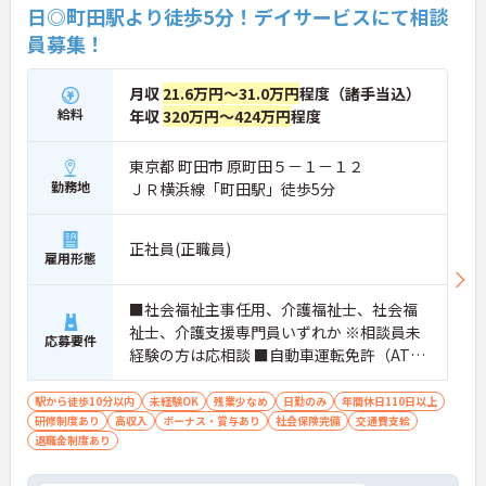
日◎町田駅より徒歩5分！デイサービスにて相談
員募集！
月収
21.6万円～31.0万円
程度（諸手当込）
給料
年収
320万円～424万円
程度
東京都 町田市 原町田５－１－１２
勤務地
ＪＲ横浜線「町田駅」徒歩5分
正社員(正職員)
雇用形態
■社会福祉主事任用、介護福祉士、社会福
祉士、介護支援専門員いずれか ※相談員未
応募要件
経験の方は応相談 ■自動車運転免許（AT限
定可）
駅から徒歩10分以内
未経験OK
残業少なめ
日勤のみ
年間休日110日以上
研修制度あり
高収入
ボーナス・賞与あり
社会保険完備
交通費支給
退職金制度あり