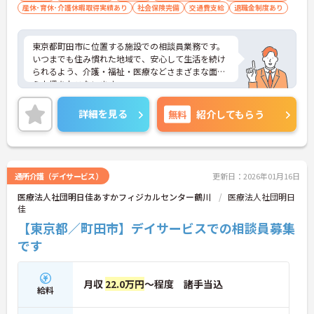
産休･育休･介護休暇取得実績あり
社会保険完備
交通費支給
退職金制度あり
東京都町田市に位置する施設での相談員業務です。
いつまでも住み慣れた地域で、安心して生活を続け
られるよう、介護・福祉・医療などさまざまな面か
ら支援をおこないます。
年間休日122日ありますのでプライベートとの両立
可能です！
詳細を見る
無料
紹介してもらう
ご興味のある方は是非お気軽にお問い合わせくださ
い。
通所介護（デイサービス）
更新日：2026年01月16日
医療法人社団明日佳あすかフィジカルセンター鶴川
医療法人社団明日
佳
【東京都／町田市】デイサービスでの相談員募集
です
月収
22.0万円
～程度 諸手当込
給料