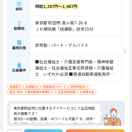
時給
1,387円～1,487円
給料
東京都 町田市 高ヶ坂7-26-8
勤務地
ＪＲ横浜線「成瀬駅」徒歩15分
非常勤・パート・アルバイト
雇用形態
■社会福祉士・介護支援専門員・精神保健
福祉士・社会福祉主事任用資格・介護福祉
応募要件
士 いずれか必須 ■普通自動車運転免許
（ＡＴ限定可）／歓迎 ■経験不問（あれば
尚可）
車通勤可
未経験OK
資格取得サポート
研修制度あり
産休･育休･介護休暇取得実績あり
社会保険完備
交通費支給
東京都町田市に位置するデイサービスにて生活相談
員の募集です！
週3日～の勤務、副業・Wワークも可能です。研修制
度も充実しており、働きながらスキルアップも目指
せます。土日・祝日は給与UP、福利厚生等の待遇面