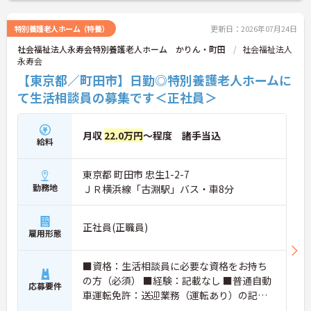
詳細をお話いたしますので、お気軽にご相談くださ
い♪
特別養護老人ホーム（特養）
更新日：2026年07月24日
社会福祉法人永寿会特別養護老人ホーム かりん・町田
社会福祉法人
永寿会
【東京都／町田市】日勤◎特別養護老人ホームに
て生活相談員の募集です＜正社員＞
月収
22.0万円
～程度 諸手当込
給料
東京都 町田市 忠生1-2-7
勤務地
ＪＲ横浜線「古淵駅」バス・車8分
正社員(正職員)
雇用形態
■資格：生活相談員に必要な資格をお持ち
の方（必須） ■経験：記載なし ■普通自動
応募要件
車運転免許：送迎業務（運転あり）の記載
あり