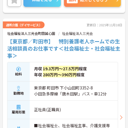
詳細をお話しいたしますのでお気軽にご相談くださ
い！
通所介護（デイサービス）
更新日：2025年11月18日
社会福祉法人三光会町田誠心園
社会福祉法人三光会
【東京都／町田市】 特別養護老人ホームでの生
活相談員のお仕事です＜社会福祉士・社会福祉主
事＞
月収
19.3万円～27.5万円
程度
給料
年収
280万円～390万円
程度
東京都 町田市 下小山田町3352-8
勤務地
小田急多摩線「唐木田駅」バス・車12分
正社員(正職員)
雇用形態
■社会福祉士、社会福祉主事、介護支援専