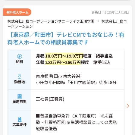
有料老人ホーム
更新日：2025年11月18日
株式会社川島コーポレーションサニーライフ玉川学園
株式会社川島コ
ーポレーション
【東京都／町田市】テレビCMでもおなじみ！有
料老人ホームでの相談員募集です
月収
18.0万円～19.0万円
程度 諸手当込
給料
年収
252万円～266万円
程度 諸手当込
東京都 町田市 南大谷94
勤務地
小田急小田原線「玉川学園前駅」徒歩18分
正社員(正職員)
雇用形態
■普通自動車免許（ＡＴ限定可） ※未経
験・無資格可能 ※生活相談員としての実務
応募要件
経験者優遇