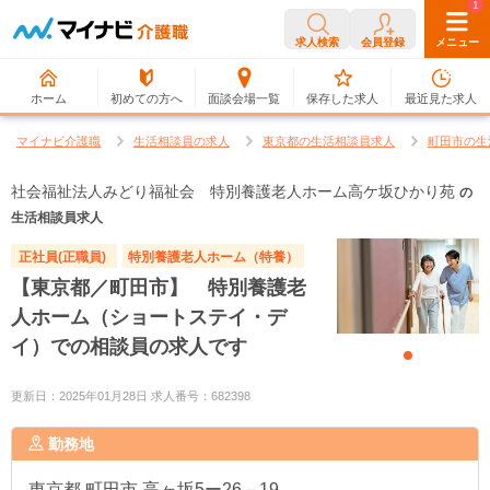
0
1
求人検索
会員登録
メニュー
ホーム
初めての方へ
面談会場一覧
保存した求人
最近見た求人
マイナビ介護職
生活相談員の求人
東京都の生活相談員求人
町田市の生
社会福祉法人みどり福祉会 特別養護老人ホーム高ケ坂ひかり苑
の
生活相談員求人
正社員(正職員)
特別養護老人ホーム（特養）
【東京都／町田市】 特別養護老
人ホーム（ショートステイ・デ
イ）での相談員の求人です
更新日：2025年01月28日 求人番号：682398
勤務地
東京都
町田市 高ヶ坂5ー26－19