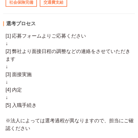
社会保険完備
交通費支給
選考プロセス
[1] 応募フォームよりご応募ください
↓
[2] 弊社より面接日程の調整などの連絡をさせていただき
ます
↓
[3] 面接実施
↓
[4] 内定
↓
[5] 入職手続き
※法人によっては選考過程が異なりますので、担当にご確
認ください