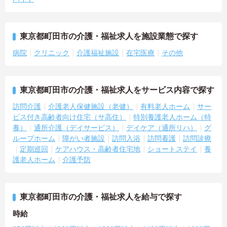
東京都町田市の介護・福祉求人を施設業態で探す
病院
クリニック
介護福祉施設
在宅医療
その他
東京都町田市の介護・福祉求人をサービス内容で探す
訪問介護
介護老人保健施設（老健）
有料老人ホーム
サー
ビス付き高齢者向け住宅（サ高住）
特別養護老人ホーム（特
養）
通所介護（デイサービス）
デイケア（通所リハ）
グ
ループホーム
障がい者施設
訪問入浴
訪問看護
訪問診療
定期巡回
ケアハウス・高齢者住宅地
ショートステイ
養
護老人ホーム
介護予防
東京都町田市の介護・福祉求人を給与で探す
時給