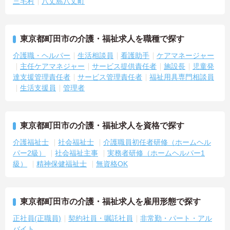
三宅村
八丈島八丈町
・ショートステイ併設
→ 一人で抱え込みにくく安心して業務に取り組めます♪
東京都町田市の介護・福祉求人を職種で探す
介護職・ヘルパー
生活相談員
看護助手
ケアマネージャー
主任ケアマネジャー
サービス提供責任者
施設長
児童発
達支援管理責任者
サービス管理責任者
福祉用具専門相談員
生活支援員
管理者
東京都町田市の介護・福祉求人を資格で探す
介護福祉士
社会福祉士
介護職員初任者研修（ホームヘル
パー2級）
社会福祉主事
実務者研修（ホームヘルパー1
級）
精神保健福祉士
無資格OK
東京都町田市の介護・福祉求人を雇用形態で探す
正社員(正職員)
契約社員・嘱託社員
非常勤・パート・アル
バイト