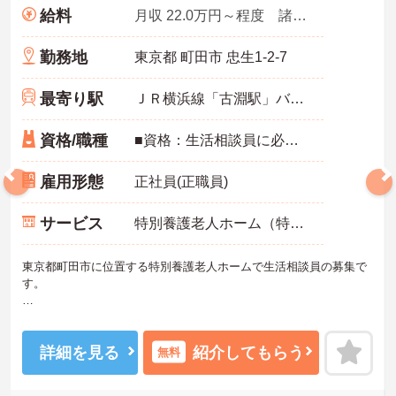
給料
月収 22.0万円～程度 諸手当込
勤務地
東京都 町田市 忠生1-2-7
最寄り駅
ＪＲ横浜線「古淵駅」バス・車8分
資格/職種
■資格：生活相談員に必要な資格をお持ちの方（必須） ■経験：記載なし ■普通自動車運転免許：送迎業務（運転あり）の記載あり
雇用形態
正社員(正職員)
サービス
特別養護老人ホーム（特養）
東京都町田市に位置する特別養護老人ホームで生活相談員の募集で
す。
日勤のみで働きやすく、年間休日110日が確保されています。相談員
2名体制のため協力しながら業務を進めやすい環境です。入居相談や
ご家族対応など幅広い経験を積みながら、専門性を高めていける求
詳細を見る
紹介してもらう
無料
人です。