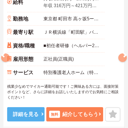
給料
年収 316万円～421万円程度（賞与4.0ヶ月分の場合）
勤務地
東京都 町田市 高ヶ坂5ー26－19
最寄り駅
ＪＲ横浜線「町田駅」バス・車10分
資格/職種
■初任者研修（ヘルパー2級）、実務者研修（ヘルパー1級）、介護福祉士のいずれか※未経験も相談可 ■施設経験者歓迎
雇用形態
正社員(正職員)
サービス
特別養護老人ホーム（特養）
残業少なめでマイカー通勤可能です！ご興味ある方には、面接対策
ポイントなど、さらに詳細をお話しいたしますのでお気軽にご相談
ください！
詳細を見る
紹介してもらう
無料