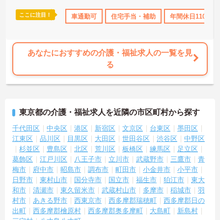
―――――――――――――――
■ 多職種連携で成長できる環境
ここに注目！
研修制度あり
産休･育休･介護休暇取得実績あり
車通勤可
住宅手当・補助
社会保険完備
年間休日110日以
交
―――――――――――――――
生活相談員として幅広い業務経験を積める環境です
・入居相談や契約対応を担当
・ご家族への相談支援を実施
あなたにおすすめの介護・福祉求人の一覧を見
・受診対応や送迎業務に携われる
る
→ 相談援助の専門性を高めながら成長を目指せます♪
―――――――――――――――
■ 働きやすい日勤勤務体制
―――――――――――――――
東京都の介護・福祉求人を近隣の市区町村から探す
生活リズムを整えながら働きやすい環境です
・勤務時間は9:00～18:00
千代田区
中央区
港区
新宿区
文京区
台東区
墨田区
・休憩60分
江東区
品川区
目黒区
大田区
世田谷区
渋谷区
中野区
・年間休日110日
杉並区
豊島区
北区
荒川区
板橋区
練馬区
足立区
→ 仕事とプライベートの両立を図りやすい職場です♪
葛飾区
江戸川区
八王子市
立川市
武蔵野市
三鷹市
青
梅市
府中市
昭島市
調布市
町田市
小金井市
小平市
―――――――――――――――
日野市
東村山市
国分寺市
国立市
福生市
狛江市
東大
■ 協力体制のある相談員配置
―――――――――――――――
和市
清瀬市
東久留米市
武蔵村山市
多摩市
稲城市
羽
周囲と連携しながら業務を進めやすい環境です
村市
あきる野市
西東京市
西多摩郡瑞穂町
西多摩郡日の
・相談員2名体制
出町
西多摩郡檜原村
西多摩郡奥多摩町
大島町
新島村
・ユニット型特別養護老人ホーム