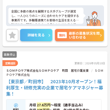
全国に多数の拠点を展開する大手グループが運営
し、一人ひとりのニーズに合わせたケアを提供する
事業所です。多職種連携でお客様の生活を支える体
制があり、残業も少なく、心身ともにゆとりを持っ
て業務に取り組むことが可能です。髪色やネイルな
最新の募集状況を問
どが原則自由となっており、ご自身の個性を大切に
詳細を見る
無料
い合わせる
しながら働ける点も大きな魅力です。教育体制につ
いては、OJTでの丁寧な指導や定期的な面談、資格
取得支援制度が充実しており、入社後も着実にスキ
ルを磨いていくことができます。また、日々の努力
募集停止
や施設運営への貢献度を評価する特別報酬制度によ
り、頑張りがしっかりと収入に還元される環境で
定期巡回
更新日：2026年05月10日
す。65歳定年制や70歳までの再雇用制度、退職金制
度などの福利厚生も手厚く備わっており、ライフス
ＳＯＭＰＯケア株式会社ＳＯＭＰＯケア 町田 居宅介護支援
ＳＯＭ
テージの変化に合わせて長期的なキャリアを築きた
ＰＯケア株式会社
い方にぜひおすすめしたい求人です。
【東京都／町田市】 2023年10月オープン！福
利厚生・研修充実の企業で居宅ケアマネジャー募
★おすすめPOINT★
【大手法人の安定基盤と、個性を尊重する社風が両
集！
立した環境です】
・全国367拠点以上を展開するインフラを活かし、
充実した教育体制や多職種連携のもとで安心して働
月収
27.6万円
～程度（諸手当込み）
けます。
給料