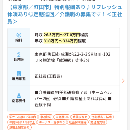
【東京都／町田市】特別報酬あり♪リフレッシュ
休暇あり◎定期巡回／介護職の募集です！＜正社
員＞
月収
26.5万円～27.0万円
程度
給料
年収
318万円～324万円
程度
東京都 町田市 成瀬が丘2-3-3 SK lani･102
勤務地
ＪＲ横浜線「成瀬駅」徒歩3分
正社員(正職員)
雇用形態
■介護職員初任者研修修了者（ホームヘル
パー2級）必須 ■介護福祉士あれば尚可 ■
応募要件
経験不問
駅から徒歩10分以内
車通勤可
未経験OK
残業少なめ
住宅手当・補助
年間休日110日以上
ボーナス・賞与あり
社会保険完備
交通費支給
退職金制度あり