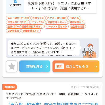
転免許必須(AT可) ※エリアによる ■スマ
応募要件
ートフォン所持必須（業務に使用するた
め） ※ブランク可
駅から徒歩10分以内
残業少なめ
託児所・育児補助
日勤のみ
年間休日110日以上
ブランクOK
資格取得サポート
研修制度あり
産休･育休･介護休暇取得実績あり
ボーナス・賞与あり
社会保険完備
交通費支給
退職金制度あり
◆年に1度のヒアリングを通じて、施設サービスから
在宅サービスへのジョブチェンジなど、自分らしい
道を選択できる仕組みが整っています。
◆福利厚生やメンタルヘルスケアも万全で、職員が
心身ともに健康で、長く誇りを持って働ける環境づ
くりを追求している法人です。
詳細を見る
無料
紹介してもらう
◆入社後は研修施設での座学に加え、現場では先輩
社員との同行訪問（OJT）で実務をしっかり学べま
す。久しぶりのお仕事復帰で不安な方でも、自信を
持って業務に取り組めるよう丁寧にフォローしま
す。
定期巡回
更新日：2026年07月10日
◆ライフサポートも手厚く、育児休業は最長3年間
ＳＯＭＰＯケア株式会社ＳＯＭＰＯケア 町田 定期巡回
ＳＯＭＰＯ
取得可能で、復職後もお子さんが9歳になるまで時
ケア株式会社
短勤務が選べるなど、子育てと仕事の両立を強力に
バックアップします。
【東京都／町田市】充実の福利厚生あり◎定期巡