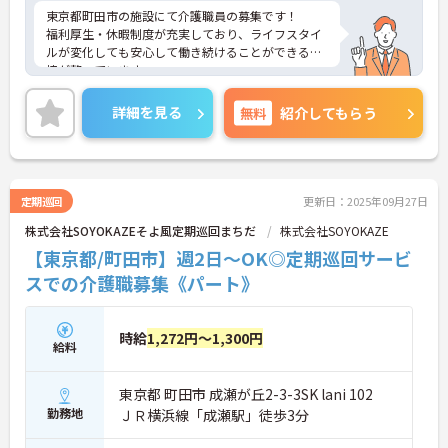
東京都町田市の施設にて介護職員の募集です！
福利厚生・休暇制度が充実しており、ライフスタイ
ルが変化しても安心して働き続けることができる環
境が整っています。
ご興味のある方には、面接対策ポイントなど、さら
に詳細をご案内しますのでお気軽にご相談くださ
詳細を見る
無料
紹介してもらう
い！
定期巡回
更新日：2025年09月27日
株式会社SOYOKAZEそよ風定期巡回まちだ
株式会社SOYOKAZE
【東京都/町田市】週2日～OK◎定期巡回サービ
スでの介護職募集《パート》
時給
1,272円～1,300円
給料
東京都 町田市 成瀬が丘2-3-3SK lani 102
勤務地
ＪＲ横浜線「成瀬駅」徒歩3分