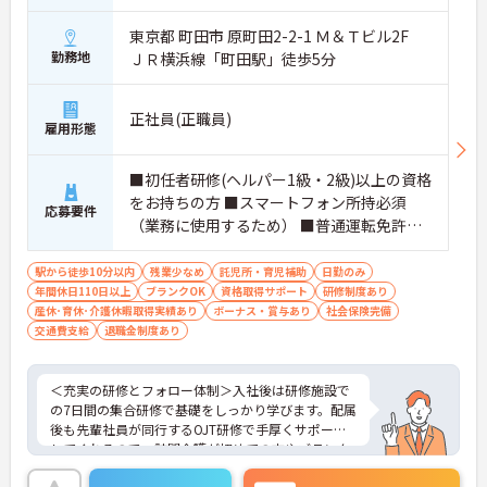
東京都 町田市 原町田2-2-1 Ｍ＆Ｔビル2F
勤務地
ＪＲ横浜線「町田駅」徒歩5分
正社員(正職員)
雇用形態
■初任者研修(ヘルパー1級・2級)以上の資格
をお持ちの方 ■スマートフォン所持必須
応募要件
（業務に使用するため） ■普通運転免許必
須（AT可） ※ブランク可
駅から徒歩10分以内
残業少なめ
託児所・育児補助
日勤のみ
年間休日110日以上
ブランクOK
資格取得サポート
研修制度あり
産休･育休･介護休暇取得実績あり
ボーナス・賞与あり
社会保険完備
交通費支給
退職金制度あり
＜充実の研修とフォロー体制＞入社後は研修施設で
の7日間の集合研修で基礎をしっかり学びます。配属
後も先輩社員が同行するOJT研修で手厚くサポート
してくれるので、訪問介護が初めての方やブランク
がある方も安心してスタートできます。定期的なフ