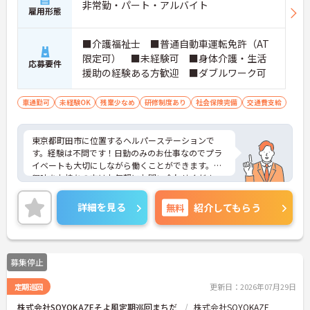
非常勤・パート・アルバイト
雇用形態
■介護福祉士 ■普通自動車運転免許（AT
限定可） ■未経験可 ■身体介護・生活
応募要件
援助の経験ある方歓迎 ■ダブルワーク可
車通勤可
未経験OK
残業少なめ
研修制度あり
社会保険完備
交通費支給
東京都町田市に位置するヘルパーステーションで
す。経験は不問です！日勤のみのお仕事なのでプラ
イベートも大切にしながら働くことができます。ご
興味をお持ちの方はお気軽にお問い合わせくださ
い。
詳細を見る
無料
紹介してもらう
募集停止
定期巡回
更新日：2026年07月29日
株式会社SOYOKAZEそよ風定期巡回まちだ
株式会社SOYOKAZE