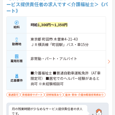
ービス提供責任者の求人です＜介護福祉士＞《パ
ート》
時給
1,300円～1,350円
給料
東京都 町田市 木曽東4-21-43
勤務地
ＪＲ横浜線「町田駅」バス・車15分
非常勤・パート・アルバイト
雇用形態
■介護福祉士 ■普通自動車運転免許（AT車
限定可） ■居宅でのヘルパー経験があると
応募要件
尚可 ※未経験相談可
車通勤可
資格取得サポート
研修制度あり
産休･育休･介護休暇取得実績あり
月の残業時間が少なめなサービス提供責任者の求人
です。