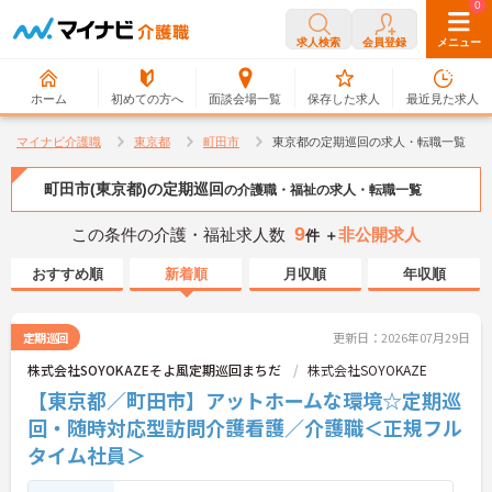
0
0
求人検索
会員登録
メニュー
ホーム
初めての方へ
面談会場一覧
保存した求人
最近見た求人
マイナビ介護職
東京都
町田市
東京都の定期巡回の求人・転職一覧
町田市(東京都)の定期巡回
の介護職・福祉の求人・転職一覧
9
この条件の介護・福祉求人数
非公開求人
件 ＋
おすすめ順
新着順
月収順
年収順
定期巡回
更新日：2026年07月29日
株式会社SOYOKAZEそよ風定期巡回まちだ
株式会社SOYOKAZE
【東京都／町田市】アットホームな環境☆定期巡
回・随時対応型訪問介護看護／介護職＜正規フル
タイム社員＞