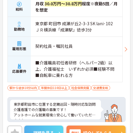
月収
30.0万円～30.8万円
程度※夜勤5回／月
給料
を想定
東京都 町田市 成瀬が丘2-3-3 SK lani･102
勤務地
ＪＲ横浜線「成瀬駅」徒歩3分
契約社員・嘱託社員
雇用形態
■介護職員初任者研修（ヘルパー2級）以
上、介護福祉士 いずれか必須■経験不問
応募要件
■自転車に乗れる方
駅から徒歩10分以内
年間休日110日以上
社会保険完備
交通費支給
東京都町田市に位置する定期巡回・随時対応型訪問
介護看護での介護職の募集です！
アットホームな就業環境☆安心して働いていただけ
ます♪
ご興味ある方には、面接対策ポイントなど、さらに
詳細をお話しいたしますのでお気軽にご相談くださ
詳細を見る
無料