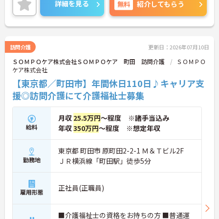
ォローアップ研修もあり、日々の業務で生まれた不
詳細を見る
無料
紹介してもらう
安や悩みを解消しながら、着実に成長していける職
場です。
＜幅広い世代が在籍♪＞若手から60代のベテランま
で、幅広い年齢層のスタッフが活躍しています。世
代を超えて協力し合う風土があり、困ったときには
訪問介護
更新日：2026年07月10日
相談しやすい環境です。また、月8～10日の休日や
ＳＯＭＰＯケア株式会社ＳＯＭＰＯケア 町田 訪問介護
ＳＯＭＰＯ
年間公休110日に加え、有給休暇も取得しやすい体
ケア株式会社
制が整っており、プライベートも大切にしながらメ
リハリをつけて働けます。
【東京都／町田市】年間休日110日♪キャリア支
援◎訪問介護にて介護福祉士募集
月収
25.5万円
～程度 ※諸手当込み
給料
年収
350万円
～程度 ※想定年収
東京都 町田市 原町田2-2-1 Ｍ＆Ｔビル2F
勤務地
ＪＲ横浜線「町田駅」徒歩5分
正社員(正職員)
雇用形態
■介護福祉士の資格をお持ちの方 ■普通運