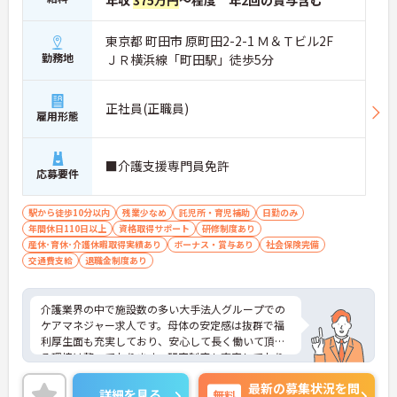
年収
375万円
～程度 年2回の賞与含む
・髪色やネイルなどが原則自由となっており、ご自
身のスタイルを大切にしながら無理なく業務に取り
東京都 町田市 原町田2-2-1 Ｍ＆Ｔビル2F
組むことが可能です。
勤務地
ＪＲ横浜線「町田駅」徒歩5分
【賞与とは別の特別報酬制度により、頑張りが収入
アップに直結します】
・施設運営への貢献やチームワークを多角的に評価
正社員(正職員)
雇用形態
する仕組みにより、モチベーションを高く保ちなが
ら働けます。
・賞与とは別に特別報酬の支給実績があり、手厚い
■介護支援専門員免許
待遇のもとで生活を豊かにできます。
応募要件
【残業が少なく手厚い福利厚生により、長期的に働
駅から徒歩10分以内
残業少なめ
託児所・育児補助
日勤のみ
き続けられる体制です】
年間休日110日以上
資格取得サポート
研修制度あり
・残業は少なく、プライベートの時間をしっかりと
産休･育休･介護休暇取得実績あり
ボーナス・賞与あり
社会保険完備
確保しながら心身にゆとりを持って働けます。
交通費支給
退職金制度あり
・65歳定年制や70歳までの再雇用制度、退職金制度
を備えており、ライフステージの変化に合わせて安
定したキャリアを描けます。
介護業界の中で施設数の多い大手法人グループでの
ケアマネジャー求人です。母体の安定感は抜群で福
利厚生面も充実しており、安心して長く働いて頂け
る環境は整っております。研究制度も充実しており
ますのでスキルアップも目指せます。ご興味のある
最新の募集状況を問
方はぜひお気軽にお問い合わせください。
詳細を見る
無料