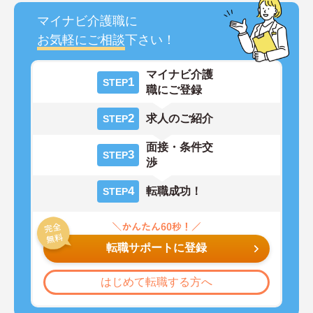
マイナビ介護職に
お気軽にご相談
下さい！
マイナビ介護
1
STEP
職にご登録
2
求人のご紹介
STEP
面接・条件交
3
STEP
渉
4
転職成功！
STEP
転職サポートに登録
はじめて転職する方へ