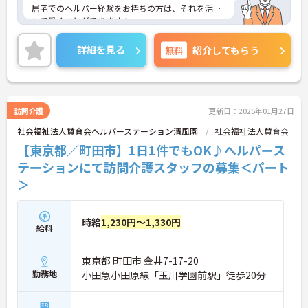
居宅でのヘルパー経験をお持ちの方は、それを活か
して働くことができます！
ご興味ある方には、面接対策ポイントなど、さらに
詳細をお話しいたしますのでお気軽にご相談くださ
詳細を見る
無料
紹介してもらう
い！
訪問介護
更新日：2025年01月27日
社会福祉法人賛育会ヘルパーステーション清風園
社会福祉法人賛育会
【東京都／町田市】1日1件でもOK♪ヘルパース
テーションにて訪問介護スタッフの募集＜パート
＞
時給
1,230円～1,330円
給料
東京都 町田市 金井7-17-20
勤務地
小田急小田原線「玉川学園前駅」徒歩20分