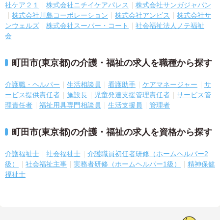
社ケア２１
株式会社ニチイケアパレス
株式会社サンガジャパン
株式会社川島コーポレーション
株式会社アンビス
株式会社サ
ンウェルズ
株式会社スーパー・コート
社会福祉法人ノテ福祉
会
町田市(東京都)の介護・福祉の求人を職種から探す
介護職・ヘルパー
生活相談員
看護助手
ケアマネージャー
サ
ービス提供責任者
施設長
児童発達支援管理責任者
サービス管
理責任者
福祉用具専門相談員
生活支援員
管理者
町田市(東京都)の介護・福祉の求人を資格から探す
介護福祉士
社会福祉士
介護職員初任者研修（ホームヘルパー2
級）
社会福祉主事
実務者研修（ホームヘルパー1級）
精神保健
福祉士