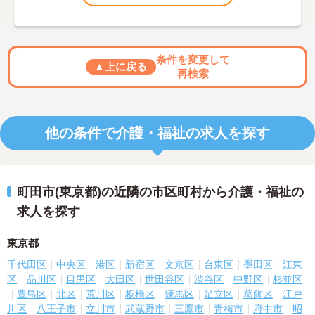
条件を変更して
▲上に戻る
再検索
他の条件で介護・福祉の求人を探す
町田市(東京都)の近隣の市区町村から介護・福祉の
求人を探す
東京都
千代田区
中央区
港区
新宿区
文京区
台東区
墨田区
江東
区
品川区
目黒区
大田区
世田谷区
渋谷区
中野区
杉並区
豊島区
北区
荒川区
板橋区
練馬区
足立区
葛飾区
江戸
川区
八王子市
立川市
武蔵野市
三鷹市
青梅市
府中市
昭