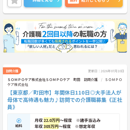
紹介してもらう
い。
訪問介護
更新日：2026年07月10日
ＳＯＭＰＯケア株式会社ＳＯＭＰＯケア 町田 訪問介護
ＳＯＭＰＯ
ケア株式会社
【東京都／町田市】年間休日110日◎大手法人が
母体で高待遇も魅力♪訪問での介護職募集《正社
員》
月収
22.0万円
～程度 ※諸手当込み
給料
年収
305万円
～程度 ※想定年収