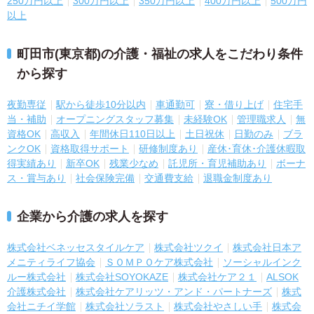
250万円以上
300万円以上
350万円以上
400万円以上
500万円
以上
町田市(東京都)の介護・福祉の求人をこだわり条件
から探す
夜勤専従
駅から徒歩10分以内
車通勤可
寮・借り上げ
住宅手
当・補助
オープニングスタッフ募集
未経験OK
管理職求人
無
資格OK
高収入
年間休日110日以上
土日祝休
日勤のみ
ブラ
ンクOK
資格取得サポート
研修制度あり
産休･育休･介護休暇取
得実績あり
新卒OK
残業少なめ
託児所・育児補助あり
ボーナ
ス・賞与あり
社会保険完備
交通費支給
退職金制度あり
企業から介護の求人を探す
株式会社ベネッセスタイルケア
株式会社ツクイ
株式会社日本ア
メニティライフ協会
ＳＯＭＰＯケア株式会社
ソーシャルインク
ルー株式会社
株式会社SOYOKAZE
株式会社ケア２１
ALSOK
介護株式会社
株式会社ケアリッツ・アンド・パートナーズ
株式
会社ニチイ学館
株式会社ソラスト
株式会社やさしい手
株式会