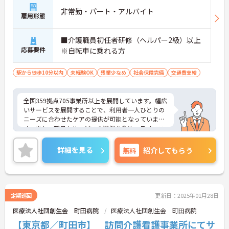
非常勤・パート・アルバイト
雇用形態
■介護職員初任者研修（ヘルパー2級）以上
応募要件
※自転車に乗れる方
駅から徒歩10分以内
未経験OK
残業少なめ
社会保険完備
交通費支給
全国359拠点705事業所以上を展開しています。幅広
いサービスを展開することで、利用者一人ひとりの
ニーズに合わせたケアの提供が可能となっていま
す。また、職員もサービスの選択を含め、ライフス
タイルに合わせた働き方の選択肢が多くあります。
入社時研修はもちろん、サービス・職種ごとに研修
詳細を見る
無料
紹介してもらう
カリキュラムが整っており学び成長できる環境で
す。
ご興味のある方は面接対策ポイントなどお話致しま
すのでお気軽にお問い合わせください。
定期巡回
更新日：2025年01月28日
医療法人社団創生会 町田病院
医療法人社団創生会 町田病院
【東京都／町田市】 訪問介護看護事業所にてサ