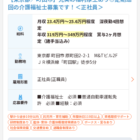
回の介護福祉士募集です！＜正社員＞
月収
23.4万円～25.6万円
程度 深夜勤4回想
定
給料
年収
319万円～349万円
程度 賞与2ヶ月想
定（諸手当込み）
東京都 町田市 原町田2-2-1 M&Tビル2F
勤務地
ＪＲ横浜線「町田駅」徒歩5分
正社員(正職員)
雇用形態
■介護福祉士 必須 ■普通自動車運転免
応募要件
許 必須 ■経験：必須
駅から徒歩10分以内
託児所・育児補助
年間休日110日以上
資格取得サポート
研修制度あり
産休･育休･介護休暇取得実績あり
ボーナス・賞与あり
社会保険完備
交通費支給
退職金制度あり