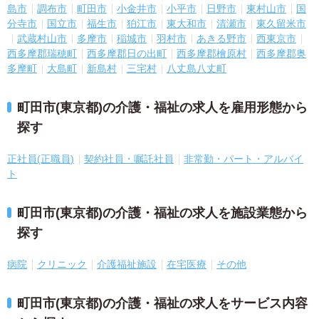
島市
調布市
町田市
小金井市
小平市
日野市
東村山市
国
分寺市
国立市
福生市
狛江市
東大和市
清瀬市
東久留米市
武蔵村山市
多摩市
稲城市
羽村市
あきる野市
西東京市
西多摩郡瑞穂町
西多摩郡日の出町
西多摩郡檜原村
西多摩郡奥
多摩町
大島町
新島村
三宅村
八丈島八丈町
町田市(東京都)の介護・福祉の求人を雇用形態から
探す
正社員(正職員)
契約社員・嘱託社員
非常勤・パート・アルバイ
ト
町田市(東京都)の介護・福祉の求人を施設業態から
探す
病院
クリニック
介護福祉施設
在宅医療
その他
町田市(東京都)の介護・福祉の求人をサービス内容