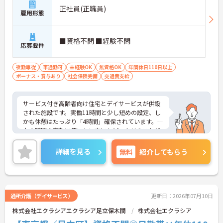
正社員(正職員)
雇用形態
■資格不問 ■経験不問
応募要件
夜勤専従
車通勤可
未経験OK
無資格OK
年間休日110日以上
ボーナス・賞与あり
社会保険完備
交通費支給
サービス付き高齢者向け住宅とデイサービスが併設
された施設です。実働11時間と少し短めの設定、し
かも休憩はたっぷり「4時間」確保されています。日
中の時間を有効に使いたい方にもピッタリのスケジ
ュールです。
◆「学びたい」という意欲を全力で応援する職場で
詳細を見る
無料
紹介してもらう
す。資格取得支援制度を利用すれば、介護職員初任
者研修や実務者研修などの費用を会社負担で取得可
能です。資格を取得するごとにしっかりと給与に反
映（昇給）されるのも魅力です。
◆施設ごとの課題を話し合う「スタッフミーティン
通所介護（デイサービス）
更新日：2026年07月10日
グ」や、利用者様へのケアを考える「ケースカンフ
株式会社エクラシアエクラシア足立保木間
株式会社エクラシア
ァレンス」を実施しています。新人・ベテランに関
係なく意見交換を行い、みんなで解決策を考えるフ