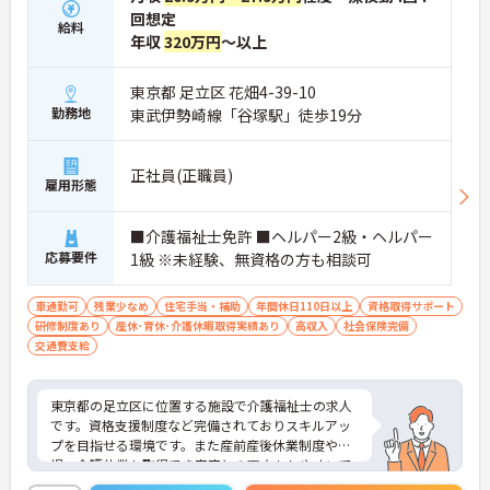
回想定
給料
年収
320万円
～以上
東京都 足立区 花畑4-39-10
勤務地
東武伊勢崎線「谷塚駅」徒歩19分
正社員(正職員)
雇用形態
■介護福祉士免許 ■ヘルパー2級・ヘルパー
応募要件
1級 ※未経験、無資格の方も相談可
車通勤可
残業少なめ
住宅手当・補助
年間休日110日以上
資格取得サポート
研修制度あり
産休･育休･介護休暇取得実績あり
高収入
社会保険完備
交通費支給
東京都の足立区に位置する施設で介護福祉士の求人
です。資格支援制度など完備されておりスキルアッ
プを目指せる環境です。また産前産後休業制度や育
児・介護休業も取得でき家庭との両立もしやすいで
す。ご興味を持たれた方は面接対策ポイントや求人