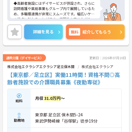
◆高齢者施設にはデイサービスが併設され、さらに
訪問看護や薬局事業もグループ内で展開しているた
め、多職種連携が非常にスムーズです。幅広いケア
の視点に触れることができ、専門性を高めながらス
キルアップできる土壌があります。
◆半年に1回の人事評価・面談で昇給や昇進のチャ
詳細を見る
無料
紹介してもらう
ンスがしっかり用意されています。また、マネジメ
ント職への挑戦も歓迎♪入社後に経験を積みなが
ら、施設長、ブロック長、本部職員など、自分の適
性や目標に合わせてステップアップできます。女性
管理職比率も30％を目指して推進中◎男女ともに長
通所介護（デイサービス）
更新日：2026年07月10日
く活躍できる環境です。
株式会社エクラシアエクラシア足立保木間
株式会社エクラシア
◆施設ごとの課題を話し合う「スタッフミーティン
グ」や、利用者様へのケアを考える「ケースカンフ
【東京都／足立区】実働11時間！資格不問◎高
ァレンス」を実施しています。新人・ベテランに関
齢者施設での介護職員募集《夜勤専従》
係なく意見交換を行い、みんなで解決策を考えるフ
ラットな関係性です。また、虐待防止研修などを通
じて「良いケア・悪いケア」の線引きを明確にし、
月収
31.0万円
～
職員全員が安心して働ける、誇りを持てる職場環境
給料
づくりに取り組んでいます。
東京都 足立区 保木間5-24
勤務地
東武伊勢崎線「谷塚駅」徒歩19分