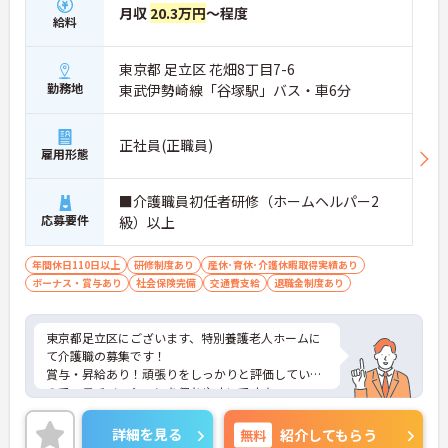
月収
20.3万円
～程度
給料
東京都 足立区 花畑8丁目7-6
勤務地
東武伊勢崎線「谷塚駅」バス・車6分
正社員(正職員)
雇用形態
■介護職員初任者研修（ホームヘルパー2
応募要件
級）以上
年間休日110日以上
研修制度あり
産休･育休･介護休暇取得実績あり
ボーナス・賞与あり
社会保険完備
交通費支給
退職金制度あり
東京都足立区にございます、特別養護老人ホームに
て介護職の募集です！
賞与・昇給あり！頑張りをしっかりと評価している
ので、モチベーションを保ちやすいです★
勤務体制はシフト制なので、ライフスタイルに合わ
せた働き方が可能！ご家庭をお持ちの方も働きやす
詳細を見る
無料
紹介してもらう
い環境が整っています◎