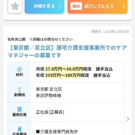
の詳細などお話しいたしますのでお気軽にお問い合
詳細を見る
無料
紹介してもらう
わせ下さい。
更新日：2024年11月26日
名称非公開 ※詳細はお問合せください
【東京都／足立区】居宅介護支援事業所でのケア
マネジャーの募集です
月収
27.0万円～30.0万円
程度 諸手当込
給料
年収
339万円～385万円
程度 諸手当込
東京都 足立区
勤務地
東武伊勢崎線
正社員(正職員)
雇用形態
■介護支援専門員免許
応募要件