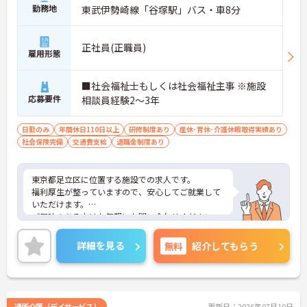
勤務地
東武伊勢崎線「谷塚駅」バス・車8分
正社員(正職員)
雇用形態
■社会福祉士もしくは社会福祉主事 ※施設
応募要件
相談員経験2～3年
日勤のみ
年間休日110日以上
研修制度あり
産休･育休･介護休暇取得実績あり
社会保険完備
交通費支給
退職金制度あり
東京都足立区に位置する施設での求人です。
福利厚生が整っていますので、安心してご就業して
いただけます。
ご興味のある方はお気軽にお問い合わせください。
詳細を見る
無料
紹介してもらう
通所介護（デイサービス）
更新日：2026年07月10日