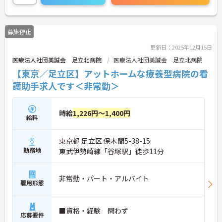
募集停止
更新日：2025年12月15日
医療法人社団美誠会 足立北病院
医療法人社団美誠会 足立北病院
【東京／足立区】アットホームな療養型病院の看
護助手求人です＜非常勤＞
時給
1,226円～1,400円
給料
東京都 足立区 保木間5-38-15
勤務地
東武伊勢崎線「谷塚駅」徒歩11分
非常勤・パート・アルバイト
雇用形態
■資格・経験 問わず
応募要件