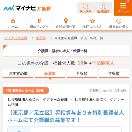
0
0
求人検索
会員登録
メニュー
ホーム
初めての方へ
面談会場一覧
保存した求人
最近見た求人
マイナビ介護職
東京都
東京都の介護職・求人・転職一覧
介護職・福祉の求人・転職一覧
16
この条件の介護・福祉求人数
非公開求人
件 ＋
おすすめ順
新着順
月収順
年収順
特別養護老人ホーム（特養）
更新日：2026年08月06日
社会福祉法人幸仁会 ケアホーム花畑
社会福祉法人幸仁会 ケアホー
ム花畑
【東京都／足立区】昇給賞与あり★特別養護老人
ホームにて介護職の募集です！