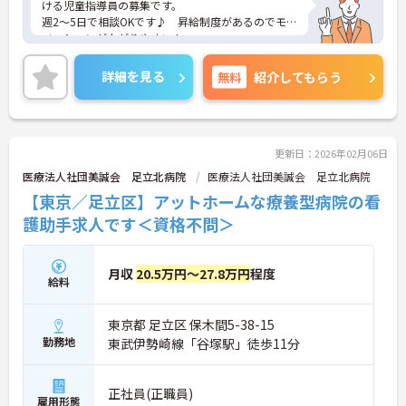
ける児童指導員の募集です。
週2～5日で相談OKです♪ 昇給制度があるのでモチ
ベーションが上がりやすい！
組合制度があるなど、福利厚生も充実しています☆
ご興味のある方には、面接対策ポイントなど、さら
詳細を見る
無料
紹介してもらう
に詳細をお話しいたしますのでお気軽にご相談くだ
さい！
更新日：2026年02月06日
医療法人社団美誠会 足立北病院
医療法人社団美誠会 足立北病院
【東京／足立区】アットホームな療養型病院の看
護助手求人です＜資格不問＞
月収
20.5万円～27.8万円
程度
給料
東京都 足立区 保木間5-38-15
勤務地
東武伊勢崎線「谷塚駅」徒歩11分
正社員(正職員)
雇用形態