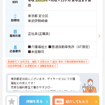
給料
出
東京都 足立区
勤務地
東武伊勢崎線
正社員(正職員)
雇用形態
■介護福祉士 ■普通自動車免許（AT限定）
応募要件
■未経験可
車通勤可
住宅手当・補助
日勤のみ
産休･育休･介護休暇取得実績あり
社会保険完備
交通費支給
退職金制度あり
東京都足立区にございます、デイサービスにて介護
福祉士の求人です！
充実な福利厚生で働きやすさ◎
ご興味のある方は、マイナビ介護職までお問い合わ
せください。
詳細を見る
無料
紹介してもらう