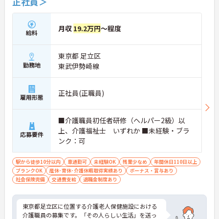
正社員＞
月収
19.2万円
～程度
給料
東京都 足立区
勤務地
東武伊勢崎線
正社員(正職員)
雇用形態
■介護職員初任者研修（ヘルパー2級）以
上、介護福祉士 いずれか ■未経験・ブラ
応募要件
ンク：可
駅から徒歩10分以内
車通勤可
未経験OK
残業少なめ
年間休日110日以上
ブランクOK
産休･育休･介護休暇取得実績あり
ボーナス・賞与あり
社会保険完備
交通費支給
退職金制度あり
東京都足立区に位置する介護老人保健施設における
介護職員の募集です。「その人らしい生活」を送っ