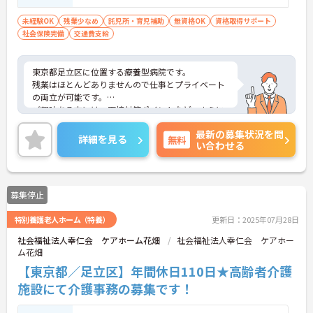
未経験OK
残業少なめ
託児所・育児補助
無資格OK
資格取得サポート
社会保険完備
交通費支給
東京都足立区に位置する療養型病院です。
残業はほとんどありませんので仕事とプライベート
の両立が可能です。
ご興味ある方には、面接対策ポイントなど、さらに
詳細をお話しいたしますのでお気軽にご相談くださ
最新の募集状況を問
い。
詳細を見る
無料
い合わせる
募集停止
特別養護老人ホーム（特養）
更新日：2025年07月28日
社会福祉法人幸仁会 ケアホーム花畑
社会福祉法人幸仁会 ケアホー
ム花畑
【東京都／足立区】年間休日110日★高齢者介護
施設にて介護事務の募集です！