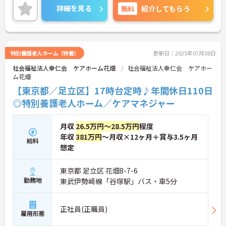
すのでお気軽にお問い合わせください。
詳細を見る
無料
紹介してもらう
特別養護老人ホーム（特養）
更新日：2025年07月08日
社会福祉法人幸仁会 ケアホーム花畑
社会福祉法人幸仁会 ケアホー
ム花畑
【東京都／足立区】17時台定時♪年間休日110日
◎特別養護老人ホーム／ケアマネジャー
月収
26.5万円～28.5万円
程度
年収
381万円
～月収×12ヶ月＋賞与3.5ヶ月
給料
想定
東京都 足立区 花畑8-7-6
勤務地
東武伊勢崎線「谷塚駅」バス・車5分
正社員(正職員)
雇用形態