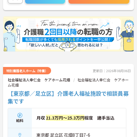
ご興味のある方は、マイナビ介護職までお問い合わ
せください。
特別養護老人ホーム（特養）
更新日：2026年08月06日
社会福祉法人幸仁会 ケアホーム花畑
社会福祉法人幸仁会 ケアホー
ム花畑
【東京都／足立区】介護老人福祉施設で相談員募
集です
月収
21.3万円～25.3万円
程度 諸手当込
給料
東京都 足立区 花畑8丁目7-6