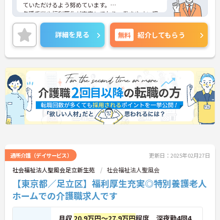
ていただけるよう努めています。
各種手当や福利厚生が充実しており、働きやすい環
境なので長くご勤務いただけます。また、年間休日
が115日もあり、プライベートとの両立がしやすい
詳細を見る
無料
紹介してもらう
職場です。
ご興味のある方には、面接対策ポイントなど、さら
に詳細をお話しいたしますのでお気軽にご相談くだ
さい！
通所介護（デイサービス）
更新日：2025年02月27日
社会福祉法人聖風会足立新生苑
社会福祉法人聖風会
【東京都／足立区】福利厚生充実◎特別養護老人
ホームでの介護職求人です
月収
20.9万円～27.9万円
程度 深夜勤4回4