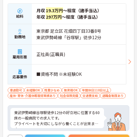
月収
19.3万円
～程度（諸手当込）
給料
年収
297万円
～程度（諸手当込）
東京都 足立区 花畑四丁目33番8号
勤務地
東武伊勢崎線「谷塚駅」徒歩12分
正社員(正職員)
雇用形態
■資格不問 ※未経験OK
応募要件
車通勤可
未経験OK
残業少なめ
無資格OK
年間休日110日以上
産休･育休･介護休暇取得実績あり
社会保険完備
交通費支給
退職金制度あり
東武伊勢崎線谷塚駅徒歩12分の好立地に位置する60
床の一般病院での求人です。
プライベートを大切にしながら働くことが出来ま
す。
ご興味のある方は面接対策ポイントなどお話致しま