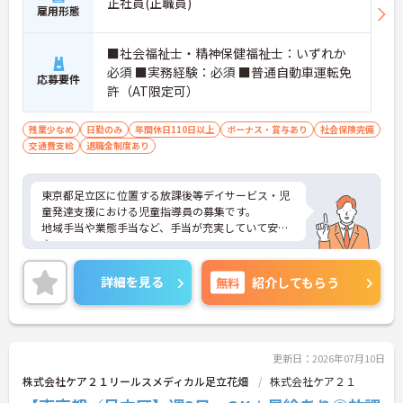
正社員(正職員)
雇用形態
■社会福祉士・精神保健福祉士：いずれか
必須 ■実務経験：必須 ■普通自動車運転免
応募要件
許（AT限定可）
残業少なめ
日勤のみ
年間休日110日以上
ボーナス・賞与あり
社会保険完備
交通費支給
退職金制度あり
東京都足立区に位置する放課後等デイサービス・児
童発達支援における児童指導員の募集です。
地域手当や業態手当など、手当が充実していて安心
♪
また年間休日は111日としっかりあります！ プラ
イベートの時間を大切にできます◎
詳細を見る
無料
紹介してもらう
ご興味のある方には、面接対策ポイントなど、さら
に詳細をお話しいたしますのでお気軽にご相談くだ
さい！
更新日：2026年07月10日
株式会社ケア２１リールスメディカル足立花畑
株式会社ケア２１