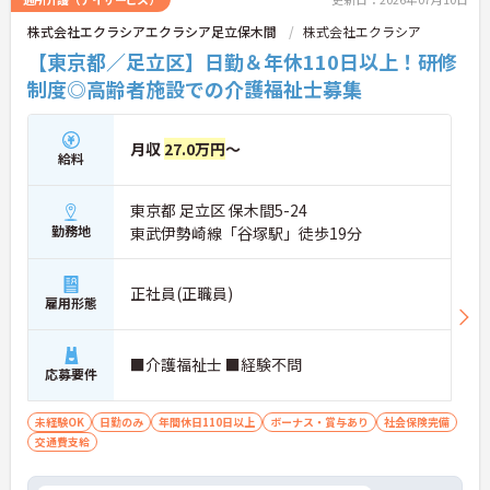
株式会社エクラシアエクラシア足立保木間
株式会社エクラシア
【東京都／足立区】日勤＆年休110日以上！研修
制度◎高齢者施設での介護福祉士募集
月収
27.0万円
～
給料
東京都 足立区 保木間5-24
勤務地
東武伊勢崎線「谷塚駅」徒歩19分
正社員(正職員)
雇用形態
■介護福祉士 ■経験不問
応募要件
未経験OK
日勤のみ
年間休日110日以上
ボーナス・賞与あり
社会保険完備
交通費支給