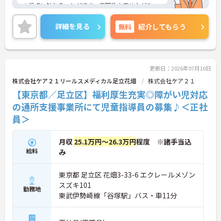
の視点に触れることができ、専門性を高めながらス
キルアップできる土壌があります。
◆「学びたい」という意欲を全力で応援する職場で
詳細を見る
無料
紹介してもらう
す。資格取得支援制度を利用すれば、介護職員初任
者研修や実務者研修などの費用を会社負担で取得可
能です。資格を取得するごとにしっかりと給与に反
映（昇給）されるのも魅力です。
◆施設ごとの課題を話し合う「スタッフミーティン
更新日：2026年07月10日
グ」や、利用者様へのケアを考える「ケースカンフ
株式会社ケア２１リールスメディカル足立花畑
株式会社ケア２１
ァレンス」を実施しています。新人・ベテランに関
【東京都／足立区】福利厚生充実◎障がい児対応
係なく意見交換を行い、みんなで解決策を考えるフ
ラットな関係性です。また、虐待防止研修などを通
の通所支援事業所にて児童指導員の募集♪＜正社
じて「良いケア・悪いケア」の線引きを明確にし、
員＞
職員全員が安心して働ける、誇りを持てる職場環境
づくりに取り組んでいます。
月収
25.1万円～26.3万円
程度 ※諸手当込
給料
み
東京都 足立区 花畑3-33-6 エクレールメゾン
スズキ101
勤務地
東武伊勢崎線「谷塚駅」バス・車11分