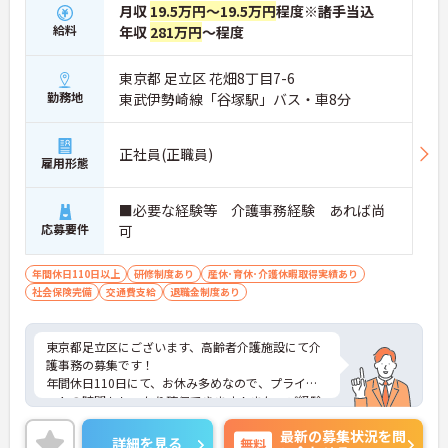
月収
19.5万円～19.5万円
程度※諸手当込
給料
年収
281万円
～程度
東京都 足立区 花畑8丁目7-6
勤務地
東武伊勢崎線「谷塚駅」バス・車8分
正社員(正職員)
雇用形態
■必要な経験等 介護事務経験 あれば尚
応募要件
可
年間休日110日以上
研修制度あり
産休･育休･介護休暇取得実績あり
社会保険完備
交通費支給
退職金制度あり
東京都足立区にございます、高齢者介護施設にて介
護事務の募集です！
年間休日110日にて、お休み多めなので、プライベ
ートの時間もしっかり確保できます！また、ご経験
を活かしたご勤務が可能です◎
最新の募集状況を問
育児休暇や介護休暇の取得実績もございますので、
詳細を見る
無料