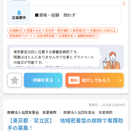
■資格・経験 問わず
応募要件
未経験OK
残業少なめ
託児所・育児補助
無資格OK
年間休日110日以上
資格取得サポート
社会保険完備
交通費支給
退職金制度あり
東京都足立区に位置する療養型病院です。
残業はほとんどありませんので仕事とプライベート
の両立が可能です。
ご興味ある方には、面接対策ポイントなど、さらに
詳細をお話しいたしますのでお気軽にご相談くださ
い。
詳細を見る
無料
紹介してもらう
更新日：2025年12月09日
医療法人社団友愛会 友愛病院
医療法人社団友愛会 友愛病院
【東京都／足立区】 地域密着型の病院で看護助
手の募集！