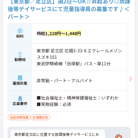
【東京都／足立区】週2日～OK☆昇給あり◎放課
後等デイサービスにて児童指導員の募集です♪＜
パート＞
時給
1,228円～1,448円
給料
東京都 足立区 花畑3-33-6 エクレールメゾン
スズキ101
勤務地
東武伊勢崎線「谷塚駅」バス・車11分
非常勤・パート・アルバイト
雇用形態
■社会福祉士・精神保健福祉士：いずれか
応募要件
■実務経験：必須
社会保険完備
交通費支給
東京都足立区に位置する放課後等デイサービスにお