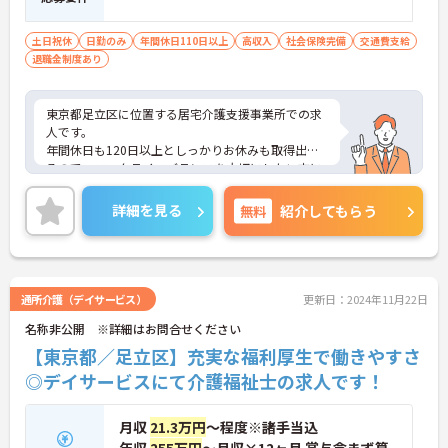
土日祝休
日勤のみ
年間休日110日以上
高収入
社会保険完備
交通費支給
退職金制度あり
東京都足立区に位置する居宅介護支援事業所での求
人です。
年間休日も120日以上としっかりお休みも取得出来
るので、ワークライフバランスを大切にしたい方に
オススメです◎
ご興味のある方はお気軽にお問い合わせ下さい。
詳細を見る
無料
紹介してもらう
通所介護（デイサービス）
更新日：2024年11月22日
名称非公開 ※詳細はお問合せください
【東京都／足立区】充実な福利厚生で働きやすさ
◎デイサービスにて介護福祉士の求人です！
月収
21.3万円
～程度※諸手当込
年収
255万円
～月収×12ヶ月 賞与含まず算