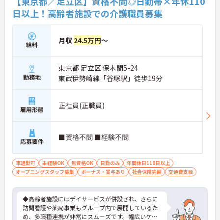
【東京都／足立区】資格不問◎日勤帯×年休110
ラットな関係性です。また、虐待防止研修などを通
日以上！高齢者施設での介護職員募集
じて「良いケア・悪いケア」の線引きを明確にし、
職員全員が安心して働ける、誇りを持てる職場環境
づくりに取り組んでいます。
月収
24.5万円
～
給料
東京都 足立区 保木間5-24
勤務地
東武伊勢崎線「谷塚駅」徒歩19分
正社員(正職員)
雇用形態
■資格不問 ■経験不問
応募要件
車通勤可
未経験OK
無資格OK
日勤のみ
年間休日110日以上
オープニングスタッフ募集
ボーナス・賞与あり
社会保険完備
交通費支給
◆高齢者施設にはデイサービスが併設され、さらに
訪問看護や薬局事業もグループ内で展開しているた
め、多職種連携が非常にスムーズです。幅広いケア