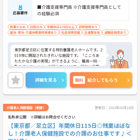
■介護支援専門員 ※介護支援専門員として
応募要件
の経験必須
残業少なめ
日勤のみ
年間休日110日以上
研修制度あり
産休･育休･介護休暇取得実績あり
社会保険完備
交通費支給
退職金制度あり
東京都足立区に位置する特別養護老人ホームです。2
019年に開設されたきれいな施設です。「こころあ
たたかな介護の実現」ができるように、職員一同で
取り組んでいます。年間休日は110日、残業は月平
均4時間程度と少なく、プライベートとの両立もし
やすいです。ご興味ある方には、面接対策ポイント
詳細を見る
無料
紹介してもらう
など、さらに詳細をお話しいたしますのでお気軽に
ご相談ください！
介護老人保健施設（老健）
更新日：2025年03月14日
名称非公開 ※詳細はお問合せください
【東京都／足立区】年間休日115日◎残業ほぼな
し！介護老人保健施設での介護のお仕事です♪＜