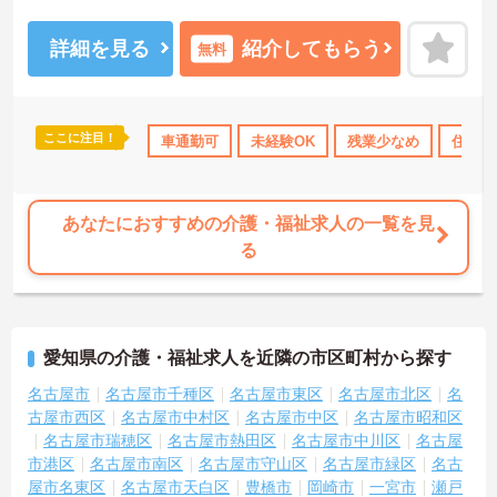
方には、面接対策ポイントなど、さらに詳細をお話しいたしますの
でお気軽にご相談ください！
詳細を見る
紹介してもらう
無料
ここに注目！
度あり
産休･育休･介護休暇取得実績あり
車通勤可
未経験OK
退職金制度あり
残業少なめ
住宅手
あなたにおすすめの介護・福祉求人の一覧を見
る
愛知県の介護・福祉求人を近隣の市区町村から探す
名古屋市
名古屋市千種区
名古屋市東区
名古屋市北区
名
古屋市西区
名古屋市中村区
名古屋市中区
名古屋市昭和区
名古屋市瑞穂区
名古屋市熱田区
名古屋市中川区
名古屋
市港区
名古屋市南区
名古屋市守山区
名古屋市緑区
名古
屋市名東区
名古屋市天白区
豊橋市
岡崎市
一宮市
瀬戸