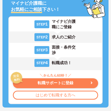
マイナビ介護職に
お気軽にご相談
下さい！
マイナビ介護
1
STEP
職にご登録
2
求人のご紹介
STEP
面接・条件交
3
STEP
渉
4
転職成功！
STEP
転職サポートに登録
はじめて転職する方へ