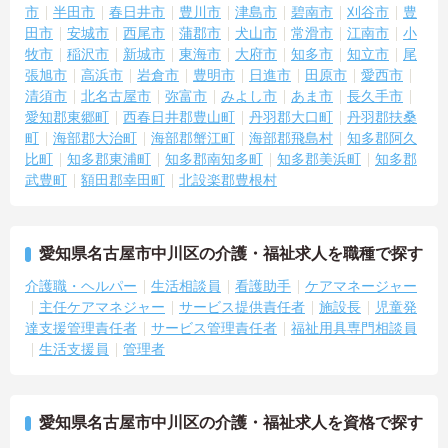
市
半田市
春日井市
豊川市
津島市
碧南市
刈谷市
豊
田市
安城市
西尾市
蒲郡市
犬山市
常滑市
江南市
小
牧市
稲沢市
新城市
東海市
大府市
知多市
知立市
尾
張旭市
高浜市
岩倉市
豊明市
日進市
田原市
愛西市
清須市
北名古屋市
弥富市
みよし市
あま市
長久手市
愛知郡東郷町
西春日井郡豊山町
丹羽郡大口町
丹羽郡扶桑
町
海部郡大治町
海部郡蟹江町
海部郡飛島村
知多郡阿久
比町
知多郡東浦町
知多郡南知多町
知多郡美浜町
知多郡
武豊町
額田郡幸田町
北設楽郡豊根村
愛知県名古屋市中川区の介護・福祉求人を職種で探す
介護職・ヘルパー
生活相談員
看護助手
ケアマネージャー
主任ケアマネジャー
サービス提供責任者
施設長
児童発
達支援管理責任者
サービス管理責任者
福祉用具専門相談員
生活支援員
管理者
愛知県名古屋市中川区の介護・福祉求人を資格で探す