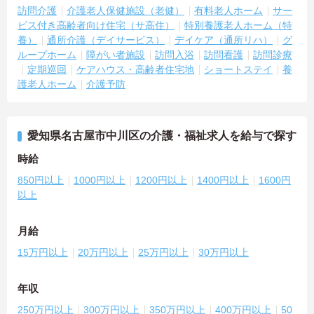
訪問介護
介護老人保健施設（老健）
有料老人ホーム
サー
ビス付き高齢者向け住宅（サ高住）
特別養護老人ホーム（特
養）
通所介護（デイサービス）
デイケア（通所リハ）
グ
ループホーム
障がい者施設
訪問入浴
訪問看護
訪問診療
定期巡回
ケアハウス・高齢者住宅地
ショートステイ
養
護老人ホーム
介護予防
愛知県名古屋市中川区の介護・福祉求人を給与で探す
時給
850円以上
1000円以上
1200円以上
1400円以上
1600円
以上
月給
15万円以上
20万円以上
25万円以上
30万円以上
年収
250万円以上
300万円以上
350万円以上
400万円以上
50