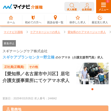
0
1
求人検索
会員登録
メニュー
ホーム
初めての方へ
面談会場一覧
保存した求人
最近見た求人
マイナビ介護職
ケアマネージャーの求人
愛知県のケアマネージャー求人
募集停止
スギナーシングケア株式会社
スギケアプランセンター野立橋
のケアマネ（介護支援専門員）求人
正社員(正職員)
その他
【愛知県／名古屋市中川区】居宅
介護支援事業所にてケアマネ求人
更新日：2025年03月05日 求人番号：244842
勤務地