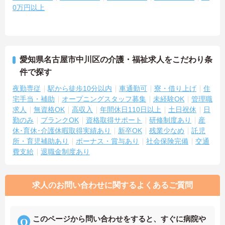
0万円以上
愛知県名古屋市中川区の介護・福祉求人をこだわり条
件で探す
夜勤専従
駅から徒歩10分以内
車通勤可
寮・借り上げ
住
宅手当・補助
オープニングスタッフ募集
未経験OK
管理職
求人
無資格OK
高収入
年間休日110日以上
土日祝休
日
勤のみ
ブランクOK
資格取得サポート
研修制度あり
産
休･育休･介護休暇取得実績あり
新卒OK
残業少なめ
託児
所・育児補助あり
ボーナス・賞与あり
社会保険完備
交通
費支給
退職金制度あり
求人のお問い合わせに関するよくあるご質問
このページから問い合わせをすると、すぐに病院や