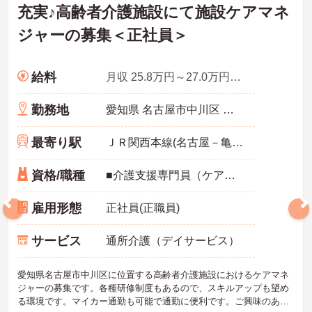
充実♪高齢者介護施設にて施設ケアマネ
ジャーの募集＜正社員＞
給料
月収 25.8万円～27.0万円程度
勤務地
愛知県 名古屋市中川区 富田町大字千音寺字下川西833
最寄り駅
ＪＲ関西本線(名古屋－亀山)「蟹江駅」バス・車8分
資格/職種
■介護支援専門員（ケアマネジャー） ■未経験可 ■経験者優遇
雇用形態
正社員(正職員)
サービス
通所介護（デイサービス）
愛知県名古屋市中川区に位置する高齢者介護施設におけるケアマネ
ジャーの募集です。各種研修制度もあるので、スキルアップも望め
る環境です。マイカー通勤も可能で通勤に便利です。ご興味のある