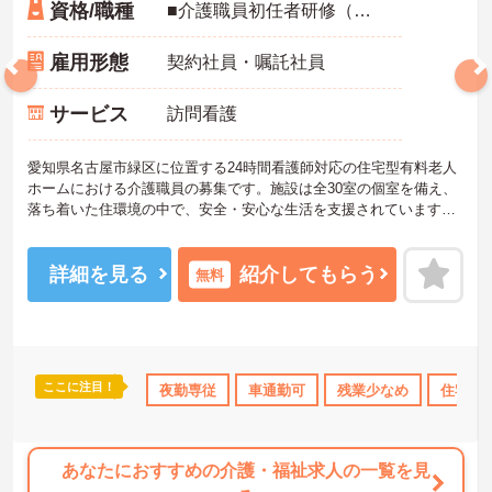
資格/職種
■介護職員初任者研修（ヘルパー2級）以上：いずれか必須 ■実務経験：必須
雇用形態
契約社員・嘱託社員
サービス
訪問看護
愛知県名古屋市緑区に位置する24時間看護師対応の住宅型有料老人
ホームにおける介護職員の募集です。施設は全30室の個室を備え、
落ち着いた住環境の中で、安全・安心な生活を支援されています。
また、看護師や介護士が連携し、医療依存度の高い方や終末期の方
にも対応されています。
夜勤専従としての介護業務を行っていただきます。福利厚生が充実
詳細を見る
紹介してもらう
無料
しており、安心して長くご勤務いただける環境です。
ご興味のある方には、面接対策ポイントなど、さらに詳細をご案内
しますのでお気軽にご相談ください！
ここに注目！
なめ
託児所・育児補助
夜勤専従
年間休日110日以上
車通勤可
残業少なめ
資格取得サポート
住宅手
あなたにおすすめの介護・福祉求人の一覧を見