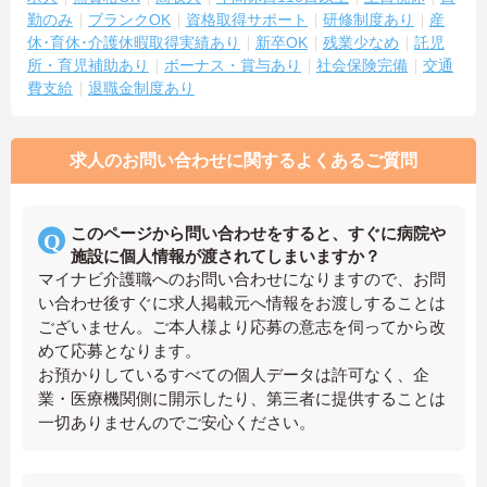
勤のみ
ブランクOK
資格取得サポート
研修制度あり
産
休･育休･介護休暇取得実績あり
新卒OK
残業少なめ
託児
所・育児補助あり
ボーナス・賞与あり
社会保険完備
交通
費支給
退職金制度あり
求人のお問い合わせに関するよくあるご質問
このページから問い合わせをすると、すぐに病院や
施設に個人情報が渡されてしまいますか？
マイナビ介護職へのお問い合わせになりますので、お問
い合わせ後すぐに求人掲載元へ情報をお渡しすることは
ございません。ご本人様より応募の意志を伺ってから改
めて応募となります。
お預かりしているすべての個人データは許可なく、企
業・医療機関側に開示したり、第三者に提供することは
一切ありませんのでご安心ください。