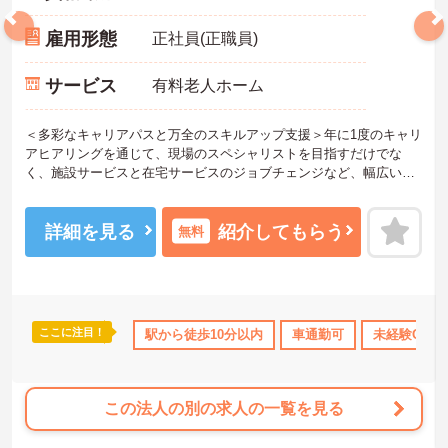
雇用形態
正社員(正職員)
サービス
有料老人ホーム
＜多彩なキャリアパスと万全のスキルアップ支援＞年に1度のキャリ
アヒアリングを通じて、現場のスペシャリストを目指すだけでな
く、施設サービスと在宅サービスのジョブチェンジなど、幅広い経
験を積むことが可能です。
＜プライベートも充実させる嬉しい福利厚生＞仕事の疲れを癒やす
ための制度も充実しています。各地のレジャー施設や宿泊が最大8
詳細を見る
紹介してもらう
無料
0％オフになる優待制度や、勤続5年ごとの「特別連続有給休暇（5
日）」など、リフレッシュできる機会がたくさん。年間公休110日に
加え、独自の休暇制度もしっかり整っているため、オンオフのメリ
ハリをつけて働けます。
＜＜ICT導入が進む効率的な現場で、身体的負担を減らしケアに専念
ここに注目！
所・育児補助
年間休日110日以上
駅から徒歩10分以内
ブランクOK
車通勤可
資格取得サポート
未経験OK
＞スマホ記録や睡眠測定センサー等の導入で月400時間の生産性向上
を実現。月平均残業7.3時間（超過分は1分単位支給）と少なく、ゆ
とりを持って業務に取り組めます。
この法人の別の求人の一覧を見る