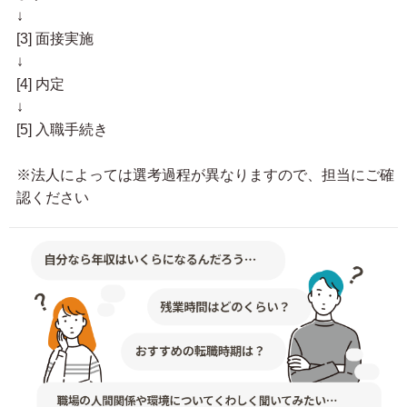
↓
[3] 面接実施
↓
[4] 内定
↓
[5] 入職手続き
※法人によっては選考過程が異なりますので、担当にご確
認ください