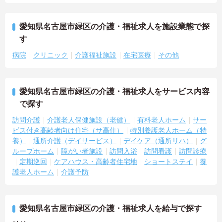
愛知県名古屋市緑区の介護・福祉求人を施設業態で探
す
病院
クリニック
介護福祉施設
在宅医療
その他
愛知県名古屋市緑区の介護・福祉求人をサービス内容
で探す
訪問介護
介護老人保健施設（老健）
有料老人ホーム
サー
ビス付き高齢者向け住宅（サ高住）
特別養護老人ホーム（特
養）
通所介護（デイサービス）
デイケア（通所リハ）
グ
ループホーム
障がい者施設
訪問入浴
訪問看護
訪問診療
定期巡回
ケアハウス・高齢者住宅地
ショートステイ
養
護老人ホーム
介護予防
愛知県名古屋市緑区の介護・福祉求人を給与で探す