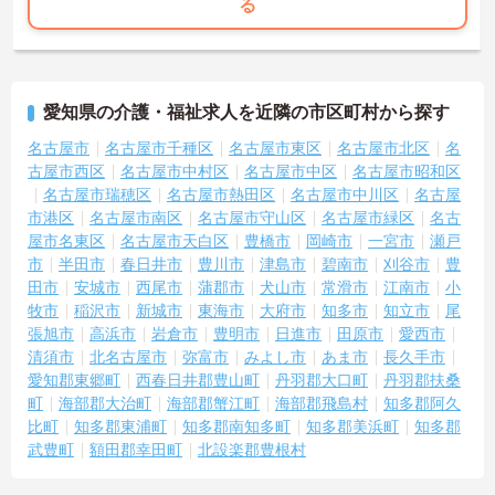
る
愛知県の介護・福祉求人を近隣の市区町村から探す
名古屋市
名古屋市千種区
名古屋市東区
名古屋市北区
名
古屋市西区
名古屋市中村区
名古屋市中区
名古屋市昭和区
名古屋市瑞穂区
名古屋市熱田区
名古屋市中川区
名古屋
市港区
名古屋市南区
名古屋市守山区
名古屋市緑区
名古
屋市名東区
名古屋市天白区
豊橋市
岡崎市
一宮市
瀬戸
市
半田市
春日井市
豊川市
津島市
碧南市
刈谷市
豊
田市
安城市
西尾市
蒲郡市
犬山市
常滑市
江南市
小
牧市
稲沢市
新城市
東海市
大府市
知多市
知立市
尾
張旭市
高浜市
岩倉市
豊明市
日進市
田原市
愛西市
清須市
北名古屋市
弥富市
みよし市
あま市
長久手市
愛知郡東郷町
西春日井郡豊山町
丹羽郡大口町
丹羽郡扶桑
町
海部郡大治町
海部郡蟹江町
海部郡飛島村
知多郡阿久
比町
知多郡東浦町
知多郡南知多町
知多郡美浜町
知多郡
武豊町
額田郡幸田町
北設楽郡豊根村