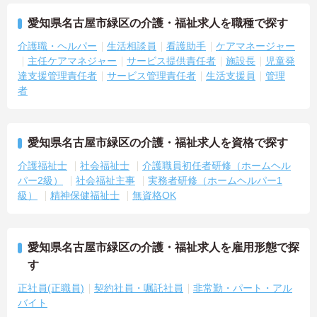
愛知県名古屋市緑区の介護・福祉求人を職種で探す
介護職・ヘルパー
生活相談員
看護助手
ケアマネージャー
主任ケアマネジャー
サービス提供責任者
施設長
児童発
達支援管理責任者
サービス管理責任者
生活支援員
管理
者
愛知県名古屋市緑区の介護・福祉求人を資格で探す
介護福祉士
社会福祉士
介護職員初任者研修（ホームヘル
パー2級）
社会福祉主事
実務者研修（ホームヘルパー1
級）
精神保健福祉士
無資格OK
愛知県名古屋市緑区の介護・福祉求人を雇用形態で探
す
正社員(正職員)
契約社員・嘱託社員
非常勤・パート・アル
バイト