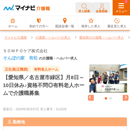
0
1
求人検索
会員登録
メニュー
ホーム
初めての方へ
面談会場一覧
保存した求人
最近見た求人
マイナビ介護職
介護職・ヘルパーの求人
愛知県の介護職・ヘルパー求人
ＳＯＭＰＯケア株式会社
そんぽの家 有松
の介護職・ヘルパー求人
正社員(正職員)
有料老人ホーム
【愛知県／名古屋市緑区】月8日～
10日休み♪資格不問◎有料老人ホー
ムで介護職募集
更新日：2026年08月07日 求人番号：512029
勤務地