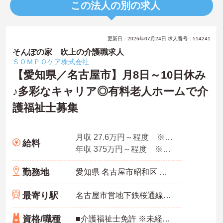
この法人の別の求人
更新日：2026年07月24日 求人番号：514241
そんぽの家 吹上の介護職求人
ＳＯＭＰＯケア株式会社
【愛知県／名古屋市】月8日～10日休み
♪多彩なキャリア◎有料老人ホームで介
護福祉士募集
月収 27.6万円～程度 ※諸手当込み
給料
年収 375万円～程度 ※想定年収
勤務地
愛知県 名古屋市昭和区 阿由知通2-6
最寄り駅
名古屋市営地下鉄桜通線「吹上(愛知)駅」徒歩4分
資格/職種
■介護福祉士免許 ※未経験・ブランク可