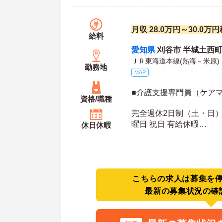
月収 28.0万円～30.0万
給料
愛知県
刈谷市 半城土西
ＪＲ東海道本線(熱海－米原)
勤務地
MAP
■介護支援専門員（ケア
資格/職種
完全週休2日制（土・日） 
曜日 祝日 有給休暇
休日休暇
年間休日日数：110日 初年度有給日数：10日 最
大有給日数：20日
こちらの求人は募集を
最新の募集状況の確