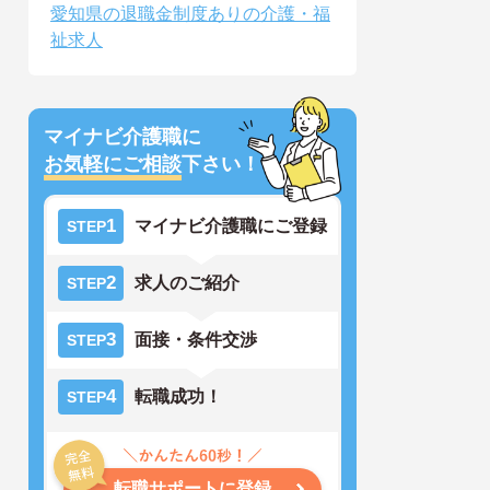
愛知県の退職金制度ありの介護・福
祉求人
マイナビ介護職に
お気軽にご相談
下さい！
1
マイナビ介護職にご登録
STEP
2
求人のご紹介
STEP
3
面接・条件交渉
STEP
4
転職成功！
STEP
転職サポートに登録