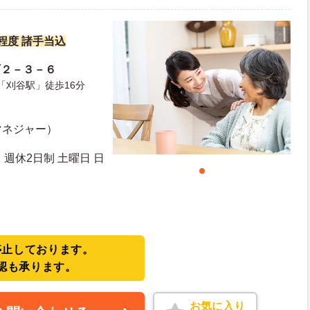
円程度 諸手当込
町２－３－６
「刈谷駅」徒歩16分
マネジャー）
週休2日制 土曜日 日
停止しております。
認も承ります。
お気に入り