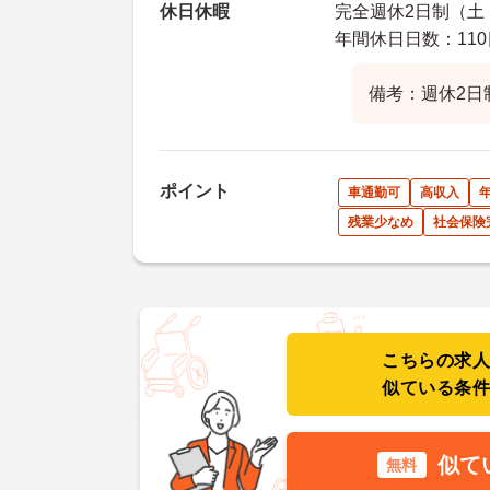
休日休暇
完全週休2日制（土・
年間休日日数：110
備考：週休2日
ポイント
車通勤可
高収入
残業少なめ
社会保険
こちらの求
似ている条
似て
無料