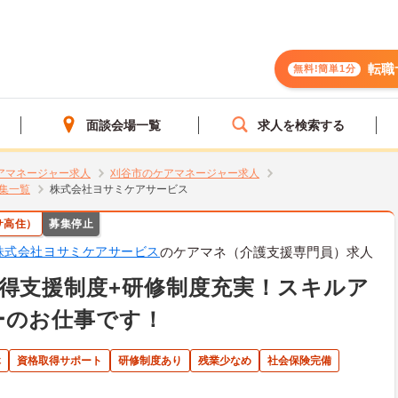
転職
無料!簡単1分
面談会場一覧
求人を検索する
アマネージャー求人
刈谷市のケアマネージャー求人
集一覧
株式会社ヨサミケアサービス
サ高住）
募集停止
株式会社ヨサミケアサービス
のケアマネ（介護支援専門員）求人
得支援制度+研修制度充実！スキルア
ーのお仕事です！
休
資格取得サポート
研修制度あり
残業少なめ
社会保険完備