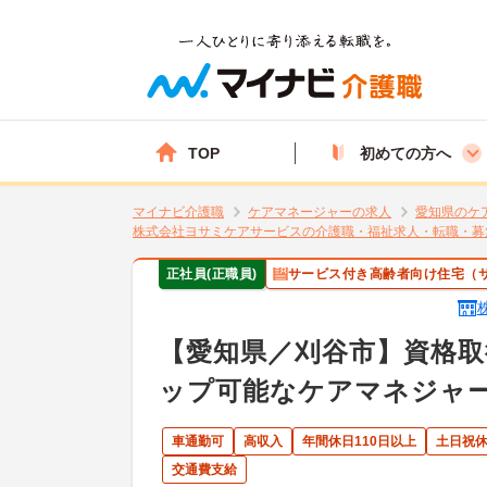
TOP
初めての方へ
マイナビ介護職
ケアマネージャーの求人
愛知県のケ
株式会社ヨサミケアサービスの介護職・福祉求人・転職・募
正社員(正職員)
サービス付き高齢者向け住宅（
【愛知県／刈谷市】資格取
ップ可能なケアマネジャ
車通勤可
高収入
年間休日110日以上
土日祝
交通費支給