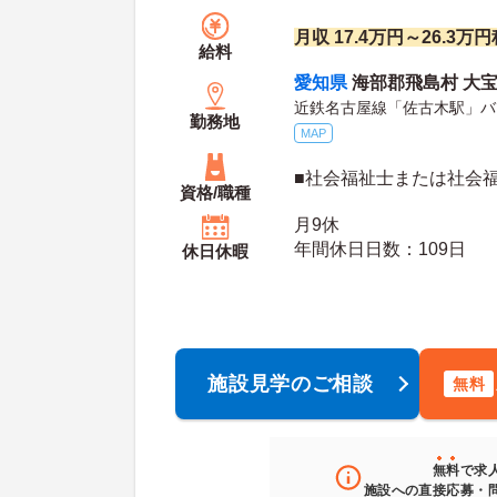
月収 17.4万円～26.3万
給料
愛知県
海部郡飛島村 大宝字
近鉄名古屋線「佐古木駅」バ
勤務地
MAP
■社会福祉士または社会
資格/職種
月9休
年間休日日数：109日
休日休暇
施設見学のご相談
無料
無料
で求
施設への直接応募・