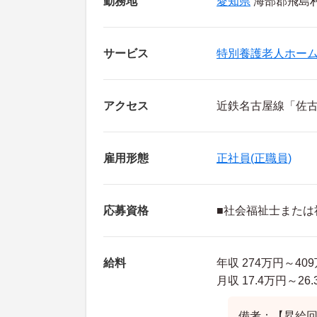
勤務地
愛知県
海部郡飛島村 
サービス
特別養護老人ホー
アクセス
近鉄名古屋線「佐古
雇用形態
正社員(正職員)
応募資格
■社会福祉士または
給料
年収 274万円～4
月収 17.4万円～2
備考：【昇給