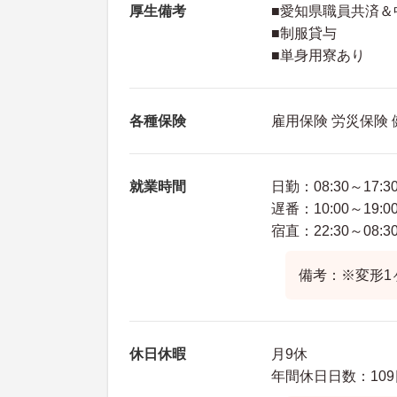
厚生備考
■愛知県職員共済＆
■制服貸与
■単身用寮あり
各種保険
雇用保険 労災保険
就業時間
日勤：08:30～17:3
遅番：10:00～19:0
宿直：22:30～08:3
備考：※変形1
休日休暇
月9休
年間休日日数：109