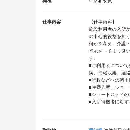
職種
生活相談員
仕事内容
【仕事内容】
施設利用者の入所
の中心的役割を担
何かを考え、介護
指示をしてより良
す。
■ご利用者につい
換、情報収集、連
■行政などへの諸手
■特養入所、ショー
■ショートステイの
■入所待機者に対