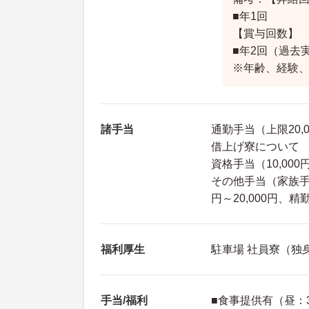
■年1回
【賞与回数】
■年2回（過去実
※年齢、経験
諸手当
通勤手当（上限20,
借上げ寮について
資格手当（10,000
その他手当（家族手当
円～20,000円、精勤
福利厚生
駐車場 社員寮（独
手当/福利
■食事提供有（昼：3