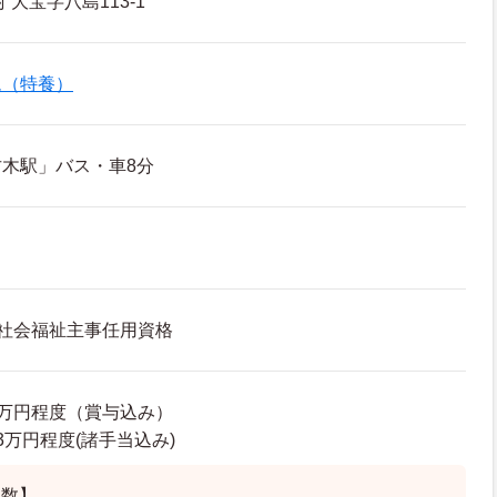
大宝字八島113-1
ム（特養）
木駅」バス・車8分
社会福祉主事任用資格
09万円程度（賞与込み）
6.3万円程度(諸手当込み)
回数】