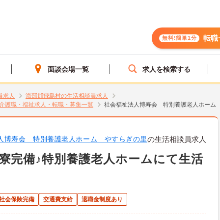
転職
無料!簡単1分
面談会場一覧
求人を検索する
員求人
海部郡飛島村の生活相談員求人
介護職・福祉求人・転職・募集一覧
社会福祉法人博寿会 特別養護老人ホーム
人博寿会 特別養護老人ホーム やすらぎの里
の生活相談員求人
寮完備♪特別養護老人ホームにて生活
社会保険完備
交通費支給
退職金制度あり