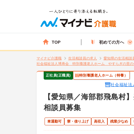
TOP
初めての方へ
マイナビ介護職
生活相談員の求人
愛知県の生活相談
社会福祉法人博寿会 特別養護老人ホーム やすらぎの里の
正社員(正職員)
特別養護老人ホーム（特養）
社会福祉法
【愛知県／海部郡飛島村】
相談員募集
車通勤可
寮・借り上げ
高収入
残業少なめ