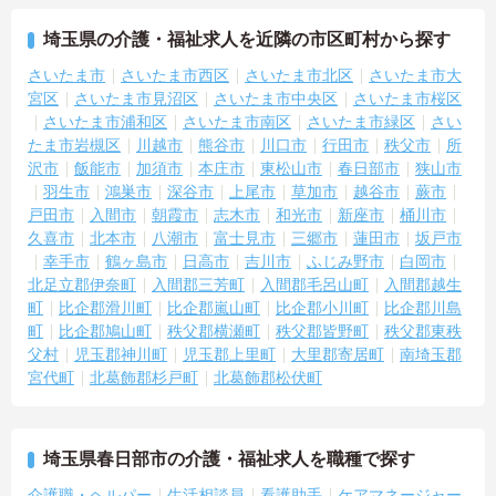
ーションを高めながら働けます。
埼玉県の介護・福祉求人を近隣の市区町村から探す
【チームでの情報共有が徹底されており、安心して業務に取り組め
る体制です】
さいたま市
さいたま市西区
さいたま市北区
さいたま市大
・毎朝スタッフ全員でミーティングを行い、お客様の体調や業務連
宮区
さいたま市見沼区
さいたま市中央区
さいたま市桜区
絡を細やかに共有する仕組みがあります。
さいたま市浦和区
さいたま市南区
さいたま市緑区
さい
・多職種連携で職種を超えて相談しやすい雰囲気のもと、困った時
たま市岩槻区
川越市
熊谷市
川口市
行田市
秩父市
所
もすぐにお互いをフォローし合えます。
沢市
飯能市
加須市
本庄市
東松山市
春日部市
狭山市
羽生市
鴻巣市
深谷市
上尾市
草加市
越谷市
蕨市
【残業が少なく独自の休暇制度も完備され、長期的に安定して働け
る環境です】
戸田市
入間市
朝霞市
志木市
和光市
新座市
桶川市
・残業は少なく、年間17日のリフレッシュ休暇も取得できること
久喜市
北本市
八潮市
富士見市
三郷市
蓮田市
坂戸市
で、心身の疲労をしっかり回復できます。
幸手市
鶴ヶ島市
日高市
吉川市
ふじみ野市
白岡市
・定年65歳以降も再雇用制度で70歳まで勤務可能であり、退職金制
北足立郡伊奈町
入間郡三芳町
入間郡毛呂山町
入間郡越生
度も備わって無理なく長く続けられます。
町
比企郡滑川町
比企郡嵐山町
比企郡小川町
比企郡川島
町
比企郡鳩山町
秩父郡横瀬町
秩父郡皆野町
秩父郡東秩
【一人ひとりの個性や希望を尊重し、自分らしくキャリアを描ける
父村
児玉郡神川町
児玉郡上里町
大里郡寄居町
南埼玉郡
職場です】
宮代町
北葛飾郡杉戸町
北葛飾郡松伏町
・時短勤務からフルタイム、さらには管理者へのステップアップま
で、ライフステージに合わせた働き方を選択できます。
・清潔感があれば髪色やネイルなども自由となっており、自分らし
いスタイルを大切にできる環境です。
埼玉県春日部市の介護・福祉求人を職種で探す
介護職・ヘルパー
生活相談員
看護助手
ケアマネージャー