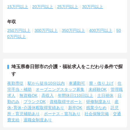
15万円以上
20万円以上
25万円以上
30万円以上
年収
250万円以上
300万円以上
350万円以上
400万円以上
50
0万円以上
埼玉県春日部市の介護・福祉求人をこだわり条件で探
す
夜勤専従
駅から徒歩10分以内
車通勤可
寮・借り上げ
住
宅手当・補助
オープニングスタッフ募集
未経験OK
管理職
求人
無資格OK
高収入
年間休日110日以上
土日祝休
日
勤のみ
ブランクOK
資格取得サポート
研修制度あり
産
休･育休･介護休暇取得実績あり
新卒OK
残業少なめ
託児
所・育児補助あり
ボーナス・賞与あり
社会保険完備
交通
費支給
退職金制度あり