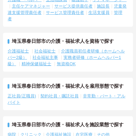
主任ケアマネジャー
サービス提供責任者
施設長
児童発
達支援管理責任者
サービス管理責任者
生活支援員
管理
者
埼玉県春日部市の介護・福祉求人を資格で探す
介護福祉士
社会福祉士
介護職員初任者研修（ホームヘル
パー2級）
社会福祉主事
実務者研修（ホームヘルパー1
級）
精神保健福祉士
無資格OK
埼玉県春日部市の介護・福祉求人を雇用形態で探す
正社員(正職員)
契約社員・嘱託社員
非常勤・パート・アル
バイト
埼玉県春日部市の介護・福祉求人を施設業態で探す
病院
クリニック
介護福祉施設
在宅医療
その他