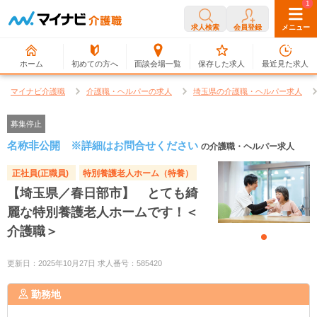
0
1
求人検索
会員登録
メニュー
ホーム
初めての方へ
面談会場一覧
保存した求人
最近見た求人
マイナビ介護職
介護職・ヘルパーの求人
埼玉県の介護職・ヘルパー求人
募集停止
名称非公開 ※詳細はお問合せください
の介護職・ヘルパー求人
正社員(正職員)
特別養護老人ホーム（特養）
【埼玉県／春日部市】 とても綺
麗な特別養護老人ホームです！＜
介護職＞
更新日：2025年10月27日 求人番号：585420
勤務地