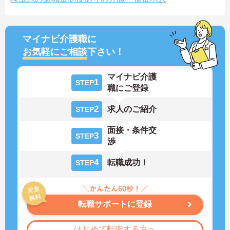
マイナビ介護職に
お気軽にご相談
下さい！
マイナビ介護
1
STEP
職にご登録
2
求人のご紹介
STEP
面接・条件交
3
STEP
渉
4
転職成功！
STEP
転職サポートに登録
はじめて転職する方へ