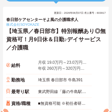
更新日：2026年08月07日 求人番号：603917
春日部ケアセンターそよ風の介護職求人
株式会社SOYOKAZE
【埼玉県／春日部市】特別報酬あり◎無
資格可！月9日休＆日勤♪デイサービス
／介護職
月収 19.0万円～23.0万円程度（諸手当込み）／介護福祉士
給料
年収 260万円～320万円程度（諸手当込み）／介護福祉士
勤務地
埼玉県 春日部市 牛島391
最寄り駅
東武野田線「藤の牛島駅」徒歩10分
資格/職種
■無資格可能 ※初任者研修あれば尚可