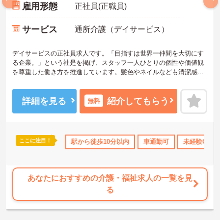
雇用形態
正社員(正職員)
サービス
通所介護（デイサービス）
デイサービスの正社員求人です。「目指すは世界一仲間を大切にす
る企業。」という社是を掲げ、スタッフ一人ひとりの個性や価値観
を尊重した働き方を推進しています。髪色やネイルなども清潔感が
あれば原則自由となっており、自分らしいスタイルで無理なく働く
ことが可能です。日々の頑張りやチームワークは賞与とは別に支給
される特別報酬としてしっかり還元されるため、高いモチベーショ
詳細を見る
紹介してもらう
無料
ンを維持しながら業務に取り組めます。残業は少なく、月9日の公休
に加えて年間17日のリフレッシュ休暇も用意されており、プライベ
ートの時間を大切にできる環境です。定年65歳以降も再雇用制度に
より70歳まで勤務可能であり、退職金制度も完備されているなど、
ここに注目！
険完備
交通費支給
駅から徒歩10分以内
車通勤可
未経験OK
長期的に安定したキャリアを築いていける職場です。入社後はOJT
による丁寧なフォロー体制があり、資格取得支援制度も活用しなが
ら更なるスキルアップを目指せます。
★おすすめPOINT★
あなたにおすすめの介護・福祉求人の一覧を見
【賞与とは別に特別報酬が支給され、収入アップが期待できます】
る
・日々の施設運営への貢献やチームワークが多角的に評価されるた
め、目に見える形で還元されます。
・努力がダイレクトに評価へつながる制度により、仕事へのモチベ