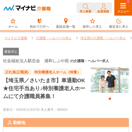
0
1
求人検索
会員登録
メニュー
ホーム
初めての方へ
面談会場一覧
保存した求人
最近見た求人
マイナビ介護職
介護職・ヘルパーの求人
埼玉県の介護職・ヘルパー求人
募集停止
社会福祉法人騏忠会 浦和しぶや苑
の介護職・ヘルパー求人
正社員(正職員)
特別養護老人ホーム（特養）
【埼玉県／さいたま市】車通勤OK
★住宅手当あり♪特別養護老人ホー
ムにて介護職員募集！
更新日：2025年11月07日 求人番号：585924
勤務地