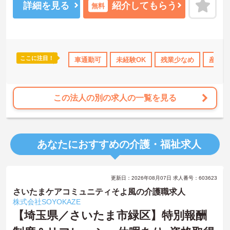
ご興味のある方には、面接対策ポイントなど、さらに詳細をお話し
詳細を見る
紹介してもらう
無料
いたしますのでお気軽にご相談ください。
ここに注目！
休暇取得実績あり
社会保険完備
車通勤可
未経験OK
交通費支給
残業少なめ
産休･
この法人の別の求人の一覧を見る
あなたにおすすめの介護・福祉求人
更新日：2026年08月07日 求人番号：603623
さいたまケアコミュニティそよ風の介護職求人
株式会社SOYOKAZE
【埼玉県／さいたま市緑区】特別報酬