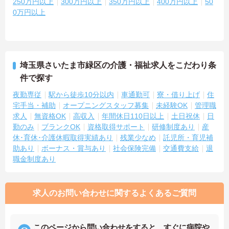
250万円以上
300万円以上
350万円以上
400万円以上
50
0万円以上
埼玉県さいたま市緑区の介護・福祉求人をこだわり条
件で探す
夜勤専従
駅から徒歩10分以内
車通勤可
寮・借り上げ
住
宅手当・補助
オープニングスタッフ募集
未経験OK
管理職
求人
無資格OK
高収入
年間休日110日以上
土日祝休
日
勤のみ
ブランクOK
資格取得サポート
研修制度あり
産
休･育休･介護休暇取得実績あり
残業少なめ
託児所・育児補
助あり
ボーナス・賞与あり
社会保険完備
交通費支給
退
職金制度あり
求人のお問い合わせに関するよくあるご質問
このページから問い合わせをすると、すぐに病院や