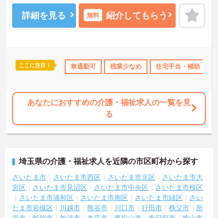
接収入に反映される非常にやりがいのある環境が整っています。ま
た、毎朝の情報共有ミーティングを通じてスタッフ同士の連携が強
詳細を見る
紹介してもらう
無料
化されており、平均勤続年数7.2年という高い定着率を実現していま
す。資格取得支援制度を活用して勤務時間内に研修を受講できるな
ど教育体制も充実しているため、介護職からケアマネジャーや管理
職への着実なステップアップが期待できます。定年65歳・再雇用70
歳までの継続雇用制度も完備されており、髪色やネイルが原則自由
ここに注目！
み
年間休日110日以上
車通勤可
資格取得サポート
残業少なめ
研修制度あり
住宅手当・補助
産休
といったご自身らしさを大切にできる環境のもとで末永くご活躍い
ただけます。
★おすすめPOINT★
あなたにおすすめの介護・福祉求人の一覧を見
【特別報酬制度で、収入アップが期待できます】
る
・施設の業績や個人の評価に応じて賞与とは別に支給される特別報
酬制度があり、日々の頑張りが直接収入として還元されます。
・業務への取り組みやチームへの貢献度が公正に評価される仕組み
により、高いモチベーションを維持して働ける環境です。
埼玉県の介護・福祉求人を近隣の市区町村から探す
【毎朝のミーティングで情報共有を徹底し、職種の垣根を超えて協
力し合える体制です 】
さいたま市
さいたま市西区
さいたま市北区
さいたま市大
・スタッフ全員で毎朝お客様の体調や業務連絡を丁寧に共有するこ
宮区
さいたま市見沼区
さいたま市中央区
さいたま市桜区
とで、チーム全体でスムーズに連携できる仕組みが構築されていま
さいたま市浦和区
さいたま市南区
さいたま市緑区
さい
す。
たま市岩槻区
川越市
熊谷市
川口市
行田市
秩父市
所
・困った時もすぐに相談してフォローし合える風通しの良い職場と
なっており、平均勤続年数7.2年という高い定着率につながっていま
沢市
飯能市
加須市
本庄市
東松山市
春日部市
狭山市