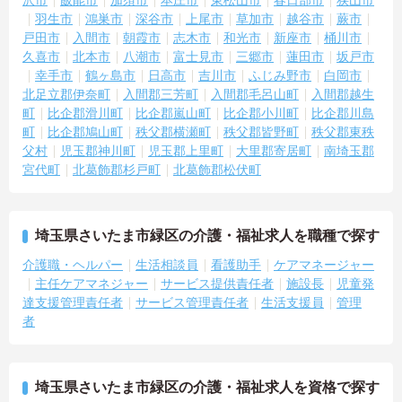
す。
羽生市
鴻巣市
深谷市
上尾市
草加市
越谷市
蕨市
戸田市
入間市
朝霞市
志木市
和光市
新座市
桶川市
【医療機関と連携した安心の体制のもと、専門的なケアスキルを磨
久喜市
北本市
八潮市
富士見市
三郷市
蓮田市
坂戸市
ける環境です】
幸手市
鶴ヶ島市
日高市
吉川市
ふじみ野市
白岡市
・24時間体制で介護スタッフが常駐し、医療機関とも連携している
北足立郡伊奈町
入間郡三芳町
入間郡毛呂山町
入間郡越生
ため、緊急時にも落ち着いて対応できる安心・安全なサービス提供
町
比企郡滑川町
比企郡嵐山町
比企郡小川町
比企郡川島
を学べます。
町
比企郡鳩山町
秩父郡横瀬町
秩父郡皆野町
秩父郡東秩
・資格取得に向けた研修や講習は勤務時間内で受講できる場合が多
父村
児玉郡神川町
児玉郡上里町
大里郡寄居町
南埼玉郡
く、プライベートの負担を抑えながら着実に専門性を高められま
宮代町
北葛飾郡杉戸町
北葛飾郡松伏町
す。
【リフレッシュ休暇17日や自由な身だしなみ規定で、自分らしく無
理なく続けられます】
埼玉県さいたま市緑区の介護・福祉求人を職種で探す
・年間107日の休日に加えて年間17日のリフレッシュ休暇が支給さ
れるため、しっかりと休息を取りながらオンオフのメリハリをつけ
介護職・ヘルパー
生活相談員
看護助手
ケアマネージャー
て働けます。
主任ケアマネジャー
サービス提供責任者
施設長
児童発
・髪色やネイルなどが原則自由となっており、定年65歳・再雇用70
達支援管理責任者
サービス管理責任者
生活支援員
管理
歳までの継続雇用制度のもとで、ご自身のスタイルを保ちながら末
者
永く活躍できます。
埼玉県さいたま市緑区の介護・福祉求人を資格で探す