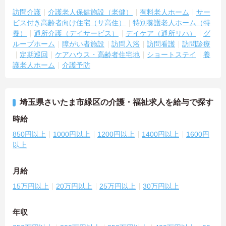
訪問介護
介護老人保健施設（老健）
有料老人ホーム
サー
ビス付き高齢者向け住宅（サ高住）
特別養護老人ホーム（特
養）
通所介護（デイサービス）
デイケア（通所リハ）
グ
ループホーム
障がい者施設
訪問入浴
訪問看護
訪問診療
定期巡回
ケアハウス・高齢者住宅地
ショートステイ
養
護老人ホーム
介護予防
埼玉県さいたま市緑区の介護・福祉求人を給与で探す
時給
850円以上
1000円以上
1200円以上
1400円以上
1600円
以上
月給
15万円以上
20万円以上
25万円以上
30万円以上
年収