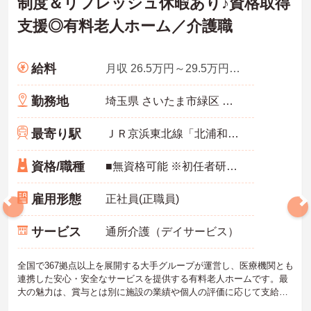
制度＆リフレッシュ休暇あり♪資格取得
支援◎有料老人ホーム／介護職
給料
月収 26.5万円～29.5万円程度（諸手当込み）／介護福祉士
勤務地
埼玉県 さいたま市緑区 道祖土1-7-39
最寄り駅
ＪＲ京浜東北線「北浦和駅」バス・車6分
資格/職種
■無資格可能 ※初任者研修あれば尚可
雇用形態
正社員(正職員)
サービス
通所介護（デイサービス）
全国で367拠点以上を展開する大手グループが運営し、医療機関とも
連携した安心・安全なサービスを提供する有料老人ホームです。最
大の魅力は、賞与とは別に施設の業績や個人の評価に応じて支給さ
れる独自の特別報酬制度です。日々の頑張りやチームへの貢献が直