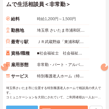
ムで生活相談員＜非常勤＞
給料
時給1,200円～1,500円
勤務地
埼玉県 さいたま市浦和区 緑区中尾925
最寄り駅
ＪＲ武蔵野線「東浦和駅」バス・車13分
資格/職種
■社会福祉士 社会福祉主事 介護福祉士のいずれか ※ 普通自動車運転免許（AT限定可）
雇用形態
非常勤・パート・アルバイト
サービス
特別養護老人ホーム（特養）
埼玉県さいたま市に位置する特別養護老人ホームで相談員の求人で
す。
コミュニケーションを大切にされていて、ご利用者様お一人お一人
と向き合って仕事がしたい方におすすめです。
土日固定休みで、その他勤務曜日や時間は相談可能です。