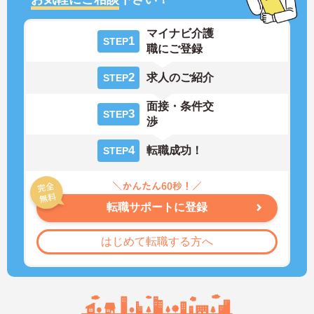
マイナビ介護
1
STEP
職にご登録
2
求人のご紹介
STEP
面接・条件交
3
STEP
渉
4
転職成功！
STEP
転職サポートに登録
はじめて転職する方へ