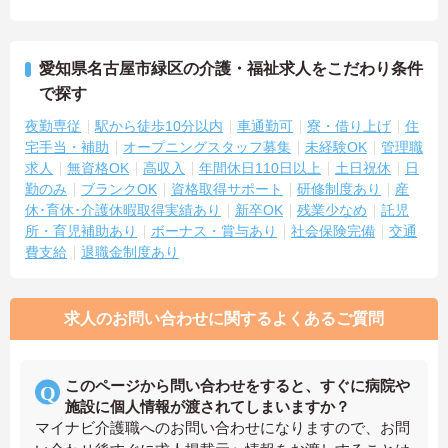
愛知県名古屋市緑区の介護・福祉求人をこだわり条件
で探す
夜勤専従
駅から徒歩10分以内
車通勤可
寮・借り上げ
住
宅手当・補助
オープニングスタッフ募集
未経験OK
管理職
求人
無資格OK
高収入
年間休日110日以上
土日祝休
日
勤のみ
ブランクOK
資格取得サポート
研修制度あり
産
休･育休･介護休暇取得実績あり
新卒OK
残業少なめ
託児
所・育児補助あり
ボーナス・賞与あり
社会保険完備
交通
費支給
退職金制度あり
求人のお問い合わせに関するよくあるご質問
このページから問い合わせをすると、すぐに病院や
施設に個人情報が渡されてしまいますか？
マイナビ介護職へのお問い合わせになりますので、お問