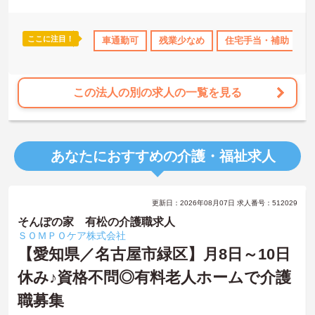
ここに注目！
休･介護休暇取得実績あり
車通勤可
社会保険完備
残業少なめ
交通費支給
住宅手当・補助
退職金制度あ
この法人の別の求人の一覧を見る
あなたにおすすめの介護・福祉求人
更新日：2026年08月07日 求人番号：512029
そんぽの家 有松の介護職求人
ＳＯＭＰＯケア株式会社
【愛知県／名古屋市緑区】月8日～10日
休み♪資格不問◎有料老人ホームで介護
職募集