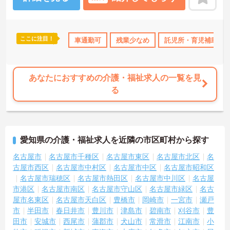
＜手厚い研修とサポート体制＞入社時には研修施設での7日間の集合
研修があり、基礎からしっかり学べます。現場配属後も、先輩職員
が一緒に行うOJT研修で丁寧に業務を教えるので、独り立ちまで安
心してステップアップできます。入社後のフォローアップ研修も定
ここに注目！
なめ
託児所・育児補助
車通勤可
年間休日110日以上
残業少なめ
資格取得サポート
託児所・育児補助
期的にあり、悩みや不安を解消しながら成長できます。
＜働きながら資格取得＆収入アップを目指せる＞「実務者研修」の
費用は全額会社負担、「介護福祉士」の講習会実施など、資格取得
へのバックアップが非常に充実しています。
あなたにおすすめの介護・福祉求人の一覧を見
る
愛知県の介護・福祉求人を近隣の市区町村から探す
名古屋市
名古屋市千種区
名古屋市東区
名古屋市北区
名
古屋市西区
名古屋市中村区
名古屋市中区
名古屋市昭和区
名古屋市瑞穂区
名古屋市熱田区
名古屋市中川区
名古屋
市港区
名古屋市南区
名古屋市守山区
名古屋市緑区
名古
屋市名東区
名古屋市天白区
豊橋市
岡崎市
一宮市
瀬戸
市
半田市
春日井市
豊川市
津島市
碧南市
刈谷市
豊
田市
安城市
西尾市
蒲郡市
犬山市
常滑市
江南市
小