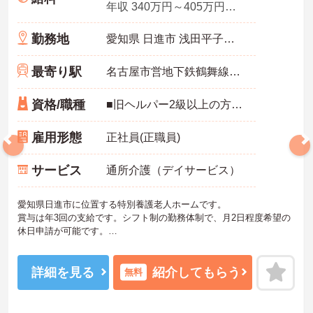
年収 340万円～405万円程度 諸手当込
勤務地
愛知県 日進市 浅田平子二丁目20番地
最寄り駅
名古屋市営地下鉄鶴舞線「赤池(愛知)駅」バス・車8分
資格/職種
■旧ヘルパー2級以上の方歓迎
雇用形態
正社員(正職員)
サービス
通所介護（デイサービス）
愛知県日進市に位置する特別養護老人ホームです。
賞与は年3回の支給です。シフト制の勤務体制で、月2日程度希望の
休日申請が可能です。
夜勤は月に4回程度。手当はしっかり支給していただけます。
ご興味をお持ちの方には詳細の情報や面接のポイントをお伝えしま
すので、お気軽にお問い合わせくださいませ。
詳細を見る
紹介してもらう
無料