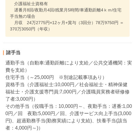
介護福祉士資格有
遅番月8回/夜勤月4回/残業月5時間/車通勤距離4ｋｍ/住宅
手当無の場合
月収 24万2775円×12ヶ月+賞与（3回分）78万9750円 ＝
370万3050円（年収）
諸手当
通勤手当（自動車:通勤距離により支給／公共交通機関：実
費を支給）
住宅手当（～25,000円 ※別途記載事項あり）
資格手当（介護福祉士:10,000円／社会福祉士・精神保健
福祉士・介護支援専門員:7,000円／介護職員実務者研修修
了者:3,000円）
その他手当（役職手当：10,000円～、夜勤手当：遅番:1,00
0円／回 夜勤:5,000円／回、介護サービス向上手当(3,000
円)、超過勤務手当(勤務実績により支給)、扶養手当(該当
者：4,000円～)）