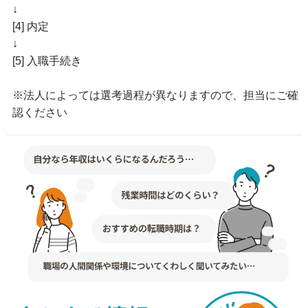
↓
[4] 内定
↓
[5] 入職手続き
※法人によっては選考過程が異なりますので、担当にご確
認ください