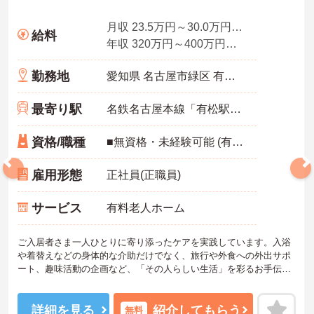
月収 23.5万円～30.0万円程度 ※諸手当込み
給料
年収 320万円～400万円程度 ※想定年収
勤務地
愛知県 名古屋市緑区 有松幕山352
最寄り駅
名鉄名古屋本線「有松駅」徒歩12分
資格/職種
■無資格・未経験可能 (有資格者歓迎)
雇用形態
正社員(正職員)
サービス
有料老人ホーム
ご入居者さま一人ひとりに寄り添ったケアを実践しています。入浴
や着替えなどの身体的な介助だけでなく、旅行や外食への外出サポ
ート、趣味活動の企画など、「その人らしい生活」を彩るお手伝い
ができるのが大きな特徴です。「生活の楽しみ」を一緒に共有し、
笑顔を引き出すことができるため、日々の業務を通じて深いやりが
いを感じることができます。
詳細を見る
紹介してもらう
無料