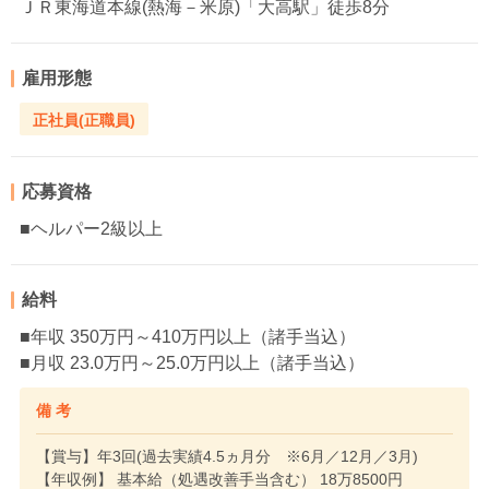
ＪＲ東海道本線(熱海－米原)「大高駅」徒歩8分
雇用形態
正社員(正職員)
応募資格
■ヘルパー2級以上
給料
■年収 350万円～410万円以上（諸手当込）
■月収 23.0万円～25.0万円以上（諸手当込）
備 考
【賞与】年3回(過去実績4.5ヵ月分 ※6月／12月／3月)
【年収例】 基本給（処遇改善手当含む） 18万8500円