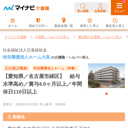
0
1
求人検索
会員登録
メニュー
ホーム
初めての方へ
面談会場一覧
保存した求人
最近見た求人
マイナビ介護職
介護職・ヘルパーの求人
愛知県の介護職・ヘルパー求人
社会福祉法人日進福祉会
特別養護老人ホーム大高
の介護職・ヘルパー求人
正社員(正職員)
特別養護老人ホーム（特養）
【愛知県／名古屋市緑区】 給与
水準高め／賞与4.0ヶ月以上／年間
休日110日以上
更新日：2026年05月28日 求人番号：592896
勤務地