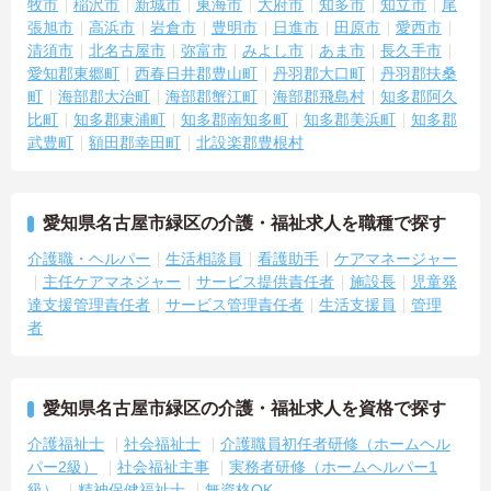
牧市
稲沢市
新城市
東海市
大府市
知多市
知立市
尾
張旭市
高浜市
岩倉市
豊明市
日進市
田原市
愛西市
清須市
北名古屋市
弥富市
みよし市
あま市
長久手市
愛知郡東郷町
西春日井郡豊山町
丹羽郡大口町
丹羽郡扶桑
町
海部郡大治町
海部郡蟹江町
海部郡飛島村
知多郡阿久
比町
知多郡東浦町
知多郡南知多町
知多郡美浜町
知多郡
武豊町
額田郡幸田町
北設楽郡豊根村
愛知県名古屋市緑区の介護・福祉求人を職種で探す
介護職・ヘルパー
生活相談員
看護助手
ケアマネージャー
主任ケアマネジャー
サービス提供責任者
施設長
児童発
達支援管理責任者
サービス管理責任者
生活支援員
管理
者
愛知県名古屋市緑区の介護・福祉求人を資格で探す
介護福祉士
社会福祉士
介護職員初任者研修（ホームヘル
パー2級）
社会福祉主事
実務者研修（ホームヘルパー1
級）
精神保健福祉士
無資格OK