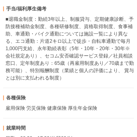
手当/福利厚生備考
■退職金制度：勤続3年以上、制服貸与、定期健康診断、予
防接種補助金制度、各種研修制度、資格取得制度、食事補
助、車通勤・バイク通勤については施設一覧により異な
る、エコ通勤：片道2キロ以上で徒歩・自転車通勤で毎月
1,000円支給、永年勤続表彰（5年・10年・20年・30年※
会社規定あり）、セコム安否確認サービス登録／社員相談
窓口、定年制度あり：65歳（再雇用制度あり／70歳まで勤
務可能）、特別報酬制度（業績と個人の評価により、 賞与
とは別に支払われる制度）
各種保険
雇用保険 労災保険 健康保険 厚生年金保険
就業時間