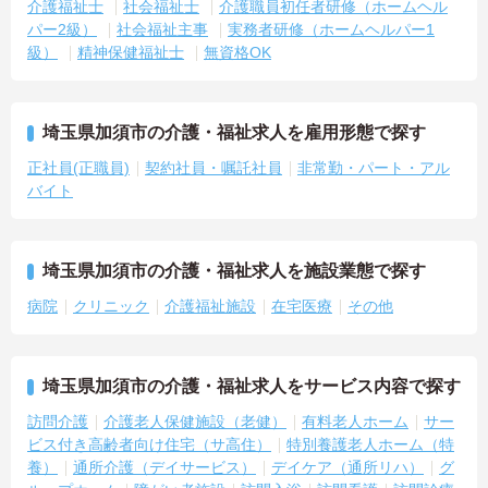
介護福祉士
社会福祉士
介護職員初任者研修（ホームヘル
パー2級）
社会福祉主事
実務者研修（ホームヘルパー1
級）
精神保健福祉士
無資格OK
埼玉県加須市の介護・福祉求人を雇用形態で探す
正社員(正職員)
契約社員・嘱託社員
非常勤・パート・アル
バイト
埼玉県加須市の介護・福祉求人を施設業態で探す
病院
クリニック
介護福祉施設
在宅医療
その他
埼玉県加須市の介護・福祉求人をサービス内容で探す
訪問介護
介護老人保健施設（老健）
有料老人ホーム
サー
ビス付き高齢者向け住宅（サ高住）
特別養護老人ホーム（特
養）
通所介護（デイサービス）
デイケア（通所リハ）
グ