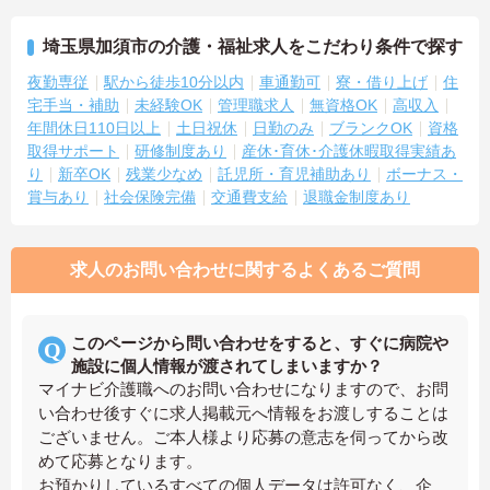
埼玉県加須市の介護・福祉求人をこだわり条件で探す
夜勤専従
駅から徒歩10分以内
車通勤可
寮・借り上げ
住
宅手当・補助
未経験OK
管理職求人
無資格OK
高収入
年間休日110日以上
土日祝休
日勤のみ
ブランクOK
資格
取得サポート
研修制度あり
産休･育休･介護休暇取得実績あ
り
新卒OK
残業少なめ
託児所・育児補助あり
ボーナス・
賞与あり
社会保険完備
交通費支給
退職金制度あり
求人のお問い合わせに関するよくあるご質問
このページから問い合わせをすると、すぐに病院や
施設に個人情報が渡されてしまいますか？
マイナビ介護職へのお問い合わせになりますので、お問
い合わせ後すぐに求人掲載元へ情報をお渡しすることは
ございません。ご本人様より応募の意志を伺ってから改
めて応募となります。
お預かりしているすべての個人データは許可なく、企