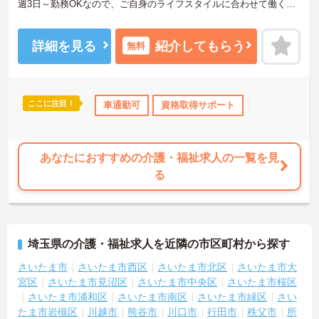
週3日～勤務OKなので、ご自身のライフスタイルに合わせて働くこ
とができます◎
マイカー通勤で通勤楽々快適！◎離れた地域にお住まいの方もスト
レス無く通勤していただけます！無料駐車場があるのもうれしいポ
詳細を見る
紹介してもらう
無料
イント！
ご興味のある方には、面接対策ポイントなど、さらに詳細をお話し
いたしますのでお気軽にご相談ください！
ここに注目！
ボーナス・賞与あり
車通勤可
社会保険完備
資格取得サポート
交通費支給
あなたにおすすめの介護・福祉求人の一覧を見
る
埼玉県の介護・福祉求人を近隣の市区町村から探す
さいたま市
さいたま市西区
さいたま市北区
さいたま市大
宮区
さいたま市見沼区
さいたま市中央区
さいたま市桜区
さいたま市浦和区
さいたま市南区
さいたま市緑区
さい
たま市岩槻区
川越市
熊谷市
川口市
行田市
秩父市
所