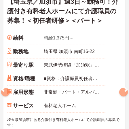
【埼玉県／加須市】週3日～勤務可！介
護付き有料老人ホームにて介護職員の
【自分らしいスタイルを大切にしながら、無理のないペースで働け
ます】
募集！＜初任者研修＞＜パート＞
・清潔感と節度があれば髪色やネイルなどの制限がないため、ご自
身の個性を尊重した働き方を叶えられます。
・月平均残業時間が少なく、年間17日のリフレッシュ休暇も取得で
きる環境で、心身のゆとりを維持できます。
給料
時給1,375円～
【手厚い資格取得支援や継続雇用制度で、将来の安心感が得られま
勤務地
埼玉県 加須市 南町16-22
す】
・勤務時間内で受講可能な資格取得サポートが整備されているた
最寄り駅
め、働きながら着実に認知症ケアの専門性を磨けます。
東武伊勢崎線「加須駅」徒歩18分
・65歳の定年後も70歳まで勤務可能な再雇用制度が設けられてお
り、一つの職場で安定して長く活躍し続けることが可能です。
資格/職種
■資格：介護職員初任者研修必須 ■経験1年以上必須
雇用形態
非常勤・パート・アルバイト
サービス
有料老人ホーム
埼玉県加須市にある介護付き有料老人ホームにて介護職員の募集で
す！