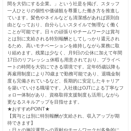
間を大切にする企業。」という社是を掲げ、スタッフ
一人ひとりの個性や価値観を尊重した働き方を推進し
ています。髪色やネイルなども清潔感があれば原則自
由となっており、自分らしいスタイルで無理なく働く
ことが可能です。日々の頑張りやチームワークは賞与
とは別に支給される特別報酬としてしっかり還元され
るため、高いモチベーションを維持しながら業務に取
り組めます。残業は少なく、月9日の公休に加えて年間
17日のリフレッシュ休暇も用意されており、プライベ
ートの時間を大切にできる環境です。定年65歳以降も
再雇用制度により70歳まで勤務可能であり、退職金制
度も完備されているなど、長期的に安定したキャリア
を築いていける職場です。入社後はOJTによる丁寧なフ
ォロー体制があり、資格取得支援制度も活用しながら
更なるスキルアップを目指せます。
★おすすめPOINT★
【賞与とは別に特別報酬が支給され、収入アップが期
待できます】
・日々の施設運営への貢献やチームワークが多角的に