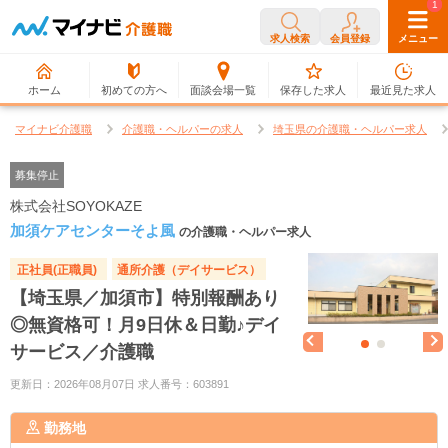
0
1
求人検索
会員登録
メニュー
ホーム
初めての方へ
面談会場一覧
保存した求人
最近見た求人
マイナビ介護職
介護職・ヘルパーの求人
埼玉県の介護職・ヘルパー求人
募集停止
株式会社SOYOKAZE
加須ケアセンターそよ風
の介護職・ヘルパー求人
正社員(正職員)
通所介護（デイサービス）
【埼玉県／加須市】特別報酬あり
◎無資格可！月9日休＆日勤♪デイ
サービス／介護職
更新日：2026年08月07日 求人番号：603891
勤務地