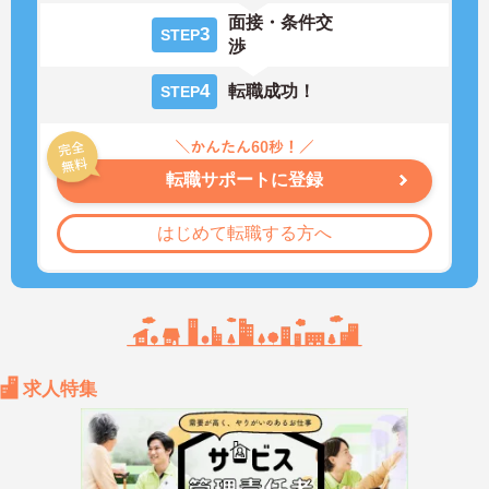
面接・条件交
3
STEP
渉
4
転職成功！
STEP
転職サポートに登録
はじめて転職する方へ
求人特集