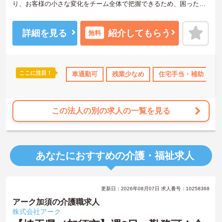
り、お客様の小さな変化をチーム全体で把握できるため、困った時
もすぐに相談できる安心の体制が整っています。待遇面では、賞与
年2回に加え、日々の努力や売上への寄与を評価する特別報酬が支給
されるため、高いモチベーションを保ちながら勤務できる環境で
詳細を見る
紹介してもらう
無料
す。さらに、清潔感があれば髪色やネイルなどの規定がなく、ご自
身の個性を大切にしながら自分らしいスタイルで働くことができま
す。認知症ケアの専門性を高めたい方にも最適な環境であり、手厚
い研修体制を通じて働きながらスキルアップを目指すことも可能で
ここに注目！
宅手当・補助
日勤のみ
車通勤可
年間休日110日以上
残業少なめ
住宅手当・補助
ブランクOK
ボ
す。年間17日のリフレッシュ休暇や定年後の再雇用制度など、長期
的にキャリアを描ける福利厚生も大きな魅力です。
★おすすめPOINT★
この法人の別の求人の一覧を見る
【チーム全体で情報を共有し、一人で抱え込まずに働ける環境で
す】
・毎朝スタッフ全員で情報共有のミーティングを実施しているた
め、お客様の変化や業務連絡を細やかに把握できます。
あなたにおすすめの介護・福祉求人
・困った時もすぐに相談してフォローし合える体制が整っているの
で、安心して業務に取り組むことが期待できます。
【独自の特別報酬制度により、確かな収入アップが見込めます】
更新日：2026年08月07日 求人番号：10258368
・賞与年2回に加え、施設運営への貢献やチームワークを評価する特
別報酬が支給される仕組みがあります。
アーク加須の介護職求人
・目に見える形で日々の努力がしっかりと還元されることで、高い
株式会社アーク
モチベーションを保ちながら将来的な昇給を目指せます。