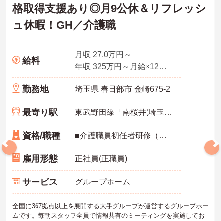
格取得支援あり◎月9公休＆リフレッシ
ュ休暇！GH／介護職
月収 27.0万円～
給料
年収 325万円～月給×12ヶ月
勤務地
埼玉県 春日部市 金崎675-2
最寄り駅
東武野田線「南桜井(埼玉)駅」徒歩15分
資格/職種
■介護職員初任者研修（ヘルパー2級）以上 いずれか必須
雇用形態
正社員(正職員)
サービス
グループホーム
全国に367拠点以上を展開する大手グループが運営するグループホー
ムです。毎朝スタッフ全員で情報共有のミーティングを実施してお