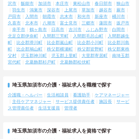
沢市
飯能市
加須市
本庄市
東松山市
春日部市
狭山市
羽生市
鴻巣市
深谷市
上尾市
草加市
越谷市
蕨市
戸田市
入間市
朝霞市
志木市
和光市
新座市
桶川市
久喜市
北本市
八潮市
富士見市
三郷市
蓮田市
坂戸市
幸手市
鶴ヶ島市
日高市
吉川市
ふじみ野市
白岡市
北足立郡伊奈町
入間郡三芳町
入間郡毛呂山町
入間郡越生
町
比企郡滑川町
比企郡嵐山町
比企郡小川町
比企郡川島
町
比企郡鳩山町
秩父郡横瀬町
秩父郡皆野町
秩父郡東秩
父村
児玉郡神川町
児玉郡上里町
大里郡寄居町
南埼玉郡
宮代町
北葛飾郡杉戸町
北葛飾郡松伏町
埼玉県加須市の介護・福祉求人を職種で探す
介護職・ヘルパー
生活相談員
看護助手
ケアマネージャー
主任ケアマネジャー
サービス提供責任者
施設長
サービ
ス管理責任者
生活支援員
管理者
埼玉県加須市の介護・福祉求人を資格で探す