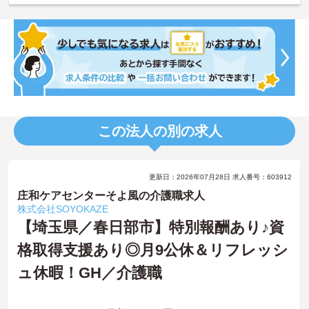
この法人の別の求人
更新日：2026年07月28日 求人番号：603912
庄和ケアセンターそよ風の介護職求人
株式会社SOYOKAZE
【埼玉県／春日部市】特別報酬あり♪資
格取得支援あり◎月9公休＆リフレッシ
ュ休暇！GH／介護職