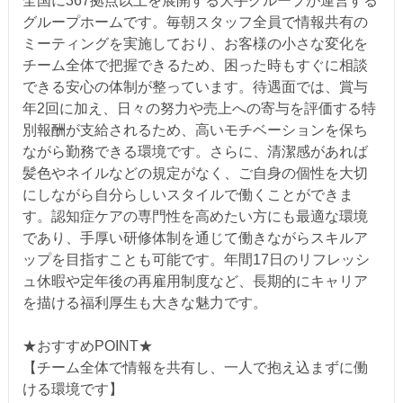
全国に367拠点以上を展開する大手グループが運営する
グループホームです。毎朝スタッフ全員で情報共有の
ミーティングを実施しており、お客様の小さな変化を
チーム全体で把握できるため、困った時もすぐに相談
できる安心の体制が整っています。待遇面では、賞与
年2回に加え、日々の努力や売上への寄与を評価する特
別報酬が支給されるため、高いモチベーションを保ち
ながら勤務できる環境です。さらに、清潔感があれば
髪色やネイルなどの規定がなく、ご自身の個性を大切
にしながら自分らしいスタイルで働くことができま
す。認知症ケアの専門性を高めたい方にも最適な環境
であり、手厚い研修体制を通じて働きながらスキルア
ップを目指すことも可能です。年間17日のリフレッシ
ュ休暇や定年後の再雇用制度など、長期的にキャリア
を描ける福利厚生も大きな魅力です。
★おすすめPOINT★
【チーム全体で情報を共有し、一人で抱え込まずに働
ける環境です】