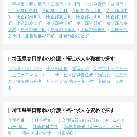
で、心身の疲労をしっかり回復できます。
幸手市
鶴ヶ島市
日高市
吉川市
ふじみ野市
白岡市
・定年65歳以降も再雇用制度で70歳まで勤務可能であり、退職金制
北足立郡伊奈町
入間郡三芳町
入間郡毛呂山町
入間郡越生
度も備わって無理なく長く続けられます。
町
比企郡滑川町
比企郡嵐山町
比企郡小川町
比企郡川島
町
比企郡鳩山町
秩父郡横瀬町
秩父郡皆野町
秩父郡東秩
【一人ひとりの個性や希望を尊重し、自分らしくキャリアを描ける
父村
児玉郡神川町
児玉郡上里町
大里郡寄居町
南埼玉郡
職場です】
宮代町
北葛飾郡杉戸町
北葛飾郡松伏町
・時短勤務からフルタイム、さらには管理者へのステップアップま
で、ライフステージに合わせた働き方を選択できます。
・清潔感があれば髪色やネイルなども自由となっており、自分らし
いスタイルを大切にできる環境です。
埼玉県春日部市の介護・福祉求人を職種で探す
介護職・ヘルパー
生活相談員
看護助手
ケアマネージャー
主任ケアマネジャー
サービス提供責任者
施設長
児童発
達支援管理責任者
サービス管理責任者
生活支援員
管理
者
埼玉県春日部市の介護・福祉求人を資格で探す
介護福祉士
社会福祉士
介護職員初任者研修（ホームヘル
パー2級）
社会福祉主事
実務者研修（ホームヘルパー1
級）
精神保健福祉士
無資格OK