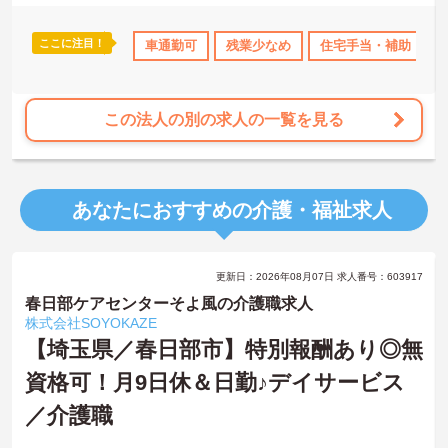
す。認知症ケアの専門性を高めたい方にも最適な環境であり、手厚
い研修体制を通じて働きながらスキルアップを目指すことも可能で
ここに注目！
宅手当・補助
日勤のみ
車通勤可
年間休日110日以上
残業少なめ
住宅手当・補助
ブランクOK
ボ
す。年間17日のリフレッシュ休暇や定年後の再雇用制度など、長期
的にキャリアを描ける福利厚生も大きな魅力です。
★おすすめPOINT★
この法人の別の求人の一覧を見る
【チーム全体で情報を共有し、一人で抱え込まずに働ける環境で
す】
・毎朝スタッフ全員で情報共有のミーティングを実施しているた
め、お客様の変化や業務連絡を細やかに把握できます。
あなたにおすすめの介護・福祉求人
・困った時もすぐに相談してフォローし合える体制が整っているの
で、安心して業務に取り組むことが期待できます。
【独自の特別報酬制度により、確かな収入アップが見込めます】
更新日：2026年08月07日 求人番号：603917
・賞与年2回に加え、施設運営への貢献やチームワークを評価する特
別報酬が支給される仕組みがあります。
春日部ケアセンターそよ風の介護職求人
・目に見える形で日々の努力がしっかりと還元されることで、高い
株式会社SOYOKAZE
モチベーションを保ちながら将来的な昇給を目指せます。
【埼玉県／春日部市】特別報酬あり◎無
資格可！月9日休＆日勤♪デイサービス
【自分らしいスタイルを大切にしながら、無理のないペースで働け
ます】
／介護職
・清潔感と節度があれば髪色やネイルなどの制限がないため、ご自
身の個性を尊重した働き方を叶えられます。