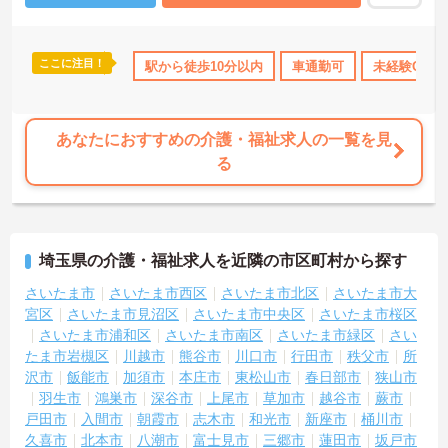
に加えて年間17日のリフレッシュ休暇も用意されており、プライベ
ートの時間を大切にできる環境です。定年65歳以降も再雇用制度に
より70歳まで勤務可能であり、退職金制度も完備されているなど、
ここに注目！
険完備
交通費支給
駅から徒歩10分以内
車通勤可
未経験OK
長期的に安定したキャリアを築いていける職場です。入社後はOJT
による丁寧なフォロー体制があり、資格取得支援制度も活用しなが
ら更なるスキルアップを目指せます。
★おすすめPOINT★
あなたにおすすめの介護・福祉求人の一覧を見
【賞与とは別に特別報酬が支給され、収入アップが期待できます】
る
・日々の施設運営への貢献やチームワークが多角的に評価されるた
め、目に見える形で還元されます。
・努力がダイレクトに評価へつながる制度により、仕事へのモチベ
ーションを高めながら働けます。
埼玉県の介護・福祉求人を近隣の市区町村から探す
【チームでの情報共有が徹底されており、安心して業務に取り組め
る体制です】
さいたま市
さいたま市西区
さいたま市北区
さいたま市大
・毎朝スタッフ全員でミーティングを行い、お客様の体調や業務連
宮区
さいたま市見沼区
さいたま市中央区
さいたま市桜区
絡を細やかに共有する仕組みがあります。
さいたま市浦和区
さいたま市南区
さいたま市緑区
さい
・多職種連携で職種を超えて相談しやすい雰囲気のもと、困った時
たま市岩槻区
川越市
熊谷市
川口市
行田市
秩父市
所
もすぐにお互いをフォローし合えます。
沢市
飯能市
加須市
本庄市
東松山市
春日部市
狭山市
羽生市
鴻巣市
深谷市
上尾市
草加市
越谷市
蕨市
【残業が少なく独自の休暇制度も完備され、長期的に安定して働け
る環境です】
戸田市
入間市
朝霞市
志木市
和光市
新座市
桶川市
・残業は少なく、年間17日のリフレッシュ休暇も取得できること
久喜市
北本市
八潮市
富士見市
三郷市
蓮田市
坂戸市