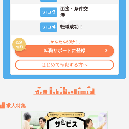
面接・条件交
3
STEP
渉
4
転職成功！
STEP
転職サポートに登録
はじめて転職する方へ
求人特集