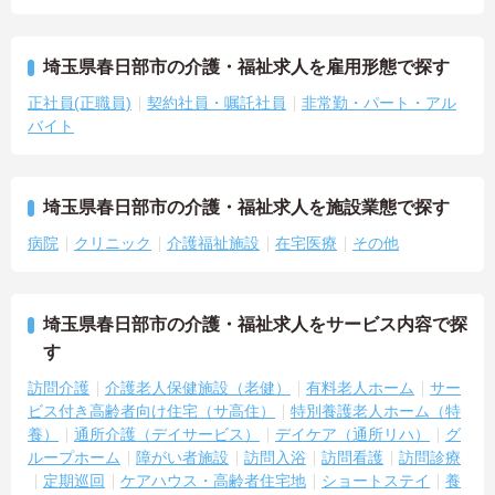
埼玉県春日部市の介護・福祉求人を雇用形態で探す
正社員(正職員)
契約社員・嘱託社員
非常勤・パート・アル
バイト
埼玉県春日部市の介護・福祉求人を施設業態で探す
病院
クリニック
介護福祉施設
在宅医療
その他
埼玉県春日部市の介護・福祉求人をサービス内容で探
す
訪問介護
介護老人保健施設（老健）
有料老人ホーム
サー
ビス付き高齢者向け住宅（サ高住）
特別養護老人ホーム（特
養）
通所介護（デイサービス）
デイケア（通所リハ）
グ
ループホーム
障がい者施設
訪問入浴
訪問看護
訪問診療
定期巡回
ケアハウス・高齢者住宅地
ショートステイ
養