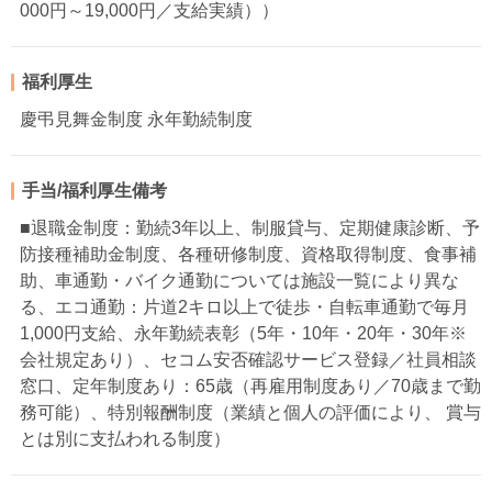
000円～19,000円／支給実績））
福利厚生
慶弔見舞金制度 永年勤続制度
手当/福利厚生備考
■退職金制度：勤続3年以上、制服貸与、定期健康診断、予
防接種補助金制度、各種研修制度、資格取得制度、食事補
助、車通勤・バイク通勤については施設一覧により異な
る、エコ通勤：片道2キロ以上で徒歩・自転車通勤で毎月
1,000円支給、永年勤続表彰（5年・10年・20年・30年※
会社規定あり）、セコム安否確認サービス登録／社員相談
窓口、定年制度あり：65歳（再雇用制度あり／70歳まで勤
務可能）、特別報酬制度（業績と個人の評価により、 賞与
とは別に支払われる制度）