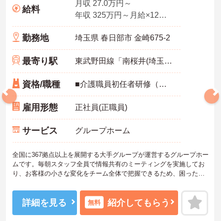
月収 27.0万円～
給料
年収 325万円～月給×12ヶ月
勤務地
埼玉県 春日部市 金崎675-2
最寄り駅
東武野田線「南桜井(埼玉)駅」徒歩15分
資格/職種
■介護職員初任者研修（ヘルパー2級）以上 いずれか必須
雇用形態
正社員(正職員)
サービス
グループホーム
全国に367拠点以上を展開する大手グループが運営するグループホー
ムです。毎朝スタッフ全員で情報共有のミーティングを実施してお
り、お客様の小さな変化をチーム全体で把握できるため、困った時
もすぐに相談できる安心の体制が整っています。待遇面では、賞与
年2回に加え、日々の努力や売上への寄与を評価する特別報酬が支給
されるため、高いモチベーションを保ちながら勤務できる環境で
詳細を見る
紹介してもらう
無料
す。さらに、清潔感があれば髪色やネイルなどの規定がなく、ご自
身の個性を大切にしながら自分らしいスタイルで働くことができま