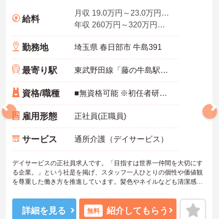
・月平均残業時間が少なく、年間17日のリフレッシュ休暇も取得で
きる環境で、心身のゆとりを維持できます。
月収 19.0万円～23.0万円程度（諸手当込み）／介護福祉士
給料
年収 260万円～320万円程度（諸手当込み）／介護福祉士
【手厚い資格取得支援や継続雇用制度で、将来の安心感が得られま
す】
勤務地
埼玉県 春日部市 牛島391
・勤務時間内で受講可能な資格取得サポートが整備されているた
め、働きながら着実に認知症ケアの専門性を磨けます。
・65歳の定年後も70歳まで勤務可能な再雇用制度が設けられてお
最寄り駅
東武野田線「藤の牛島駅」徒歩10分
り、一つの職場で安定して長く活躍し続けることが可能です。
資格/職種
■無資格可能 ※初任者研修あれば尚可
雇用形態
正社員(正職員)
サービス
通所介護（デイサービス）
デイサービスの正社員求人です。「目指すは世界一仲間を大切にす
る企業。」という社是を掲げ、スタッフ一人ひとりの個性や価値観
を尊重した働き方を推進しています。髪色やネイルなども清潔感が
あれば原則自由となっており、自分らしいスタイルで無理なく働く
ことが可能です。日々の頑張りやチームワークは賞与とは別に支給
される特別報酬としてしっかり還元されるため、高いモチベーショ
詳細を見る
紹介してもらう
無料
ンを維持しながら業務に取り組めます。残業は少なく、月9日の公休