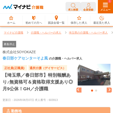
0
1
求人検索
会員登録
メニュー
ホーム
初めての方へ
面談会場一覧
保存した求人
最近見た求人
マイナビ介護職
介護職・ヘルパーの求人
埼玉県の介護職・ヘルパー求人
募集停止
株式会社SOYOKAZE
春日部ケアセンターそよ風
の介護職・ヘルパー求人
正社員(正職員)
通所介護（デイサービス）
【埼玉県／春日部市】特別報酬あ
り♪無資格可＆資格取得支援あり◎
月9公休！GH／介護職
更新日：2026年08月07日 求人番号：603913
勤務地