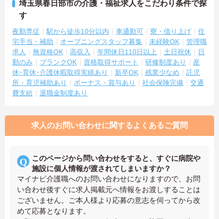
埼玉県春日部市の介護・福祉求人をこだわり条件で探
す
夜勤専従
駅から徒歩10分以内
車通勤可
寮・借り上げ
住
宅手当・補助
オープニングスタッフ募集
未経験OK
管理職
求人
無資格OK
高収入
年間休日110日以上
土日祝休
日
勤のみ
ブランクOK
資格取得サポート
研修制度あり
産
休･育休･介護休暇取得実績あり
新卒OK
残業少なめ
託児
所・育児補助あり
ボーナス・賞与あり
社会保険完備
交通
費支給
退職金制度あり
求人のお問い合わせに関するよくあるご質問
このページから問い合わせをすると、すぐに病院や
施設に個人情報が渡されてしまいますか？
マイナビ介護職へのお問い合わせになりますので、お問
い合わせ後すぐに求人掲載元へ情報をお渡しすることは
ございません。ご本人様より応募の意志を伺ってから改
めて応募となります。