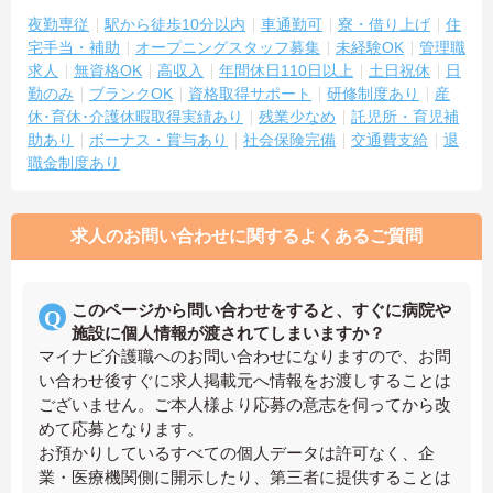
夜勤専従
駅から徒歩10分以内
車通勤可
寮・借り上げ
住
宅手当・補助
オープニングスタッフ募集
未経験OK
管理職
求人
無資格OK
高収入
年間休日110日以上
土日祝休
日
勤のみ
ブランクOK
資格取得サポート
研修制度あり
産
休･育休･介護休暇取得実績あり
残業少なめ
託児所・育児補
助あり
ボーナス・賞与あり
社会保険完備
交通費支給
退
職金制度あり
求人のお問い合わせに関するよくあるご質問
このページから問い合わせをすると、すぐに病院や
施設に個人情報が渡されてしまいますか？
マイナビ介護職へのお問い合わせになりますので、お問
い合わせ後すぐに求人掲載元へ情報をお渡しすることは
ございません。ご本人様より応募の意志を伺ってから改
めて応募となります。
お預かりしているすべての個人データは許可なく、企
業・医療機関側に開示したり、第三者に提供することは