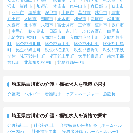
たま市岩槻区
川越市
熊谷市
川口市
行田市
秩父市
所
・住宅手当や子供手当などご家族の生活もサポートする手当を完備
沢市
飯能市
加須市
本庄市
東松山市
春日部市
狭山市
しています
羽生市
鴻巣市
深谷市
上尾市
草加市
越谷市
蕨市
・1食300円で施設と同じ食事が食べられる食事補助制度を利用でき
ます ・徒歩や自転車の通勤手当も用意しています
戸田市
入間市
朝霞市
志木市
和光市
新座市
桶川市
久喜市
北本市
八潮市
富士見市
三郷市
蓮田市
坂戸市
幸手市
鶴ヶ島市
日高市
吉川市
ふじみ野市
白岡市
北足立郡伊奈町
入間郡三芳町
入間郡毛呂山町
入間郡越生
町
比企郡滑川町
比企郡嵐山町
比企郡小川町
比企郡川島
町
比企郡鳩山町
秩父郡横瀬町
秩父郡皆野町
秩父郡東秩
父村
児玉郡神川町
児玉郡上里町
大里郡寄居町
南埼玉郡
宮代町
北葛飾郡杉戸町
北葛飾郡松伏町
埼玉県吉川市の介護・福祉求人を職種で探す
介護職・ヘルパー
看護助手
ケアマネージャー
施設長
埼玉県吉川市の介護・福祉求人を資格で探す
介護福祉士
社会福祉士
介護職員初任者研修（ホームヘル
パー2級）
社会福祉主事
実務者研修（ホームヘルパー1