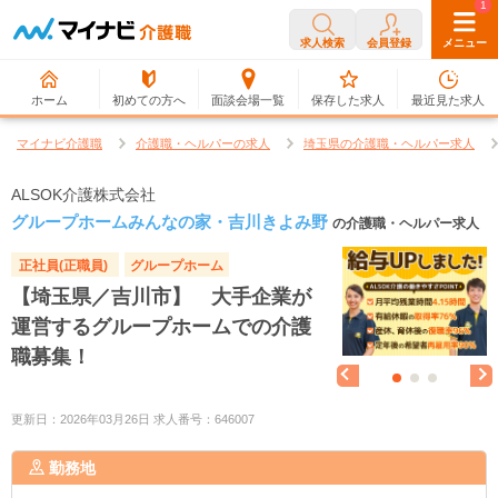
0
1
求人検索
会員登録
メニュー
ホーム
初めての方へ
面談会場一覧
保存した求人
最近見た求人
マイナビ介護職
介護職・ヘルパーの求人
埼玉県の介護職・ヘルパー求人
ALSOK介護株式会社
グループホームみんなの家・吉川きよみ野
の介護職・ヘルパー求人
正社員(正職員)
グループホーム
【埼玉県／吉川市】 大手企業が
運営するグループホームでの介護
職募集！
更新日：2026年03月26日 求人番号：646007
勤務地