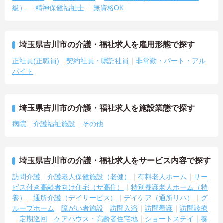
級）
精神保健福祉士
無資格OK
埼玉県吉川市の介護・福祉求人を雇用形態で探す
正社員(正職員)
契約社員・嘱託社員
非常勤・パート・アル
バイト
埼玉県吉川市の介護・福祉求人を施設業態で探す
病院
介護福祉施設
その他
埼玉県吉川市の介護・福祉求人をサービス内容で探す
訪問介護
介護老人保健施設（老健）
有料老人ホーム
サー
ビス付き高齢者向け住宅（サ高住）
特別養護老人ホーム（特
養）
通所介護（デイサービス）
デイケア（通所リハ）
グ
ループホーム
障がい者施設
訪問入浴
訪問看護
訪問診療
定期巡回
ケアハウス・高齢者住宅地
ショートステイ
養