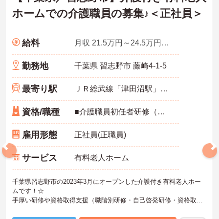
ホームでの介護職員の募集♪＜正社員＞
給料
月収 21.5万円～24.5万円程度 夜勤手当5回分を含む
勤務地
千葉県 習志野市 藤崎4-1-5
最寄り駅
ＪＲ総武線「津田沼駅」徒歩17分
資格/職種
■介護職員初任者研修（ヘルパー2級）以上 ■未経験可
雇用形態
正社員(正職員)
サービス
有料老人ホーム
千葉県習志野市の2023年3月にオープンした介護付き有料老人ホー
ムです！☆
手厚い研修や資格取得支援（職階別研修・自己啓発研修・資格取得
セミナーなど、年間60回以上の研修プログラムを実施し、職員の資
質向上と資格取得のサポートを行っております）があります！