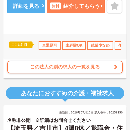
スキルアップされたい方や未経験の方にもおすすめです！また、す
詳細を見る
紹介してもらう
無料
べての働く方が「安心して長く活躍できる職場」を提供すべく、
様々な福利厚生制度をご用意しております。
まずは施設での面談や見学からでもご相談可能です！ご興味ある方
には、面接対策ポイントなど、さらに詳細をお話しいたしますので
お気軽にご相談ください！♪
ここに注目！
ランクOK
資格取得サポート
車通勤可
研修制度あり
未経験OK
残業少なめ
産休･育休･介護休暇
住宅手
この法人の別の求人の一覧を見る
あなたにおすすめの介護・福祉求人
更新日：2026年07月15日 求人番号：10258350
名称非公開 ※詳細はお問合せください
【埼玉県／吉川市】4週8休／退職金・住