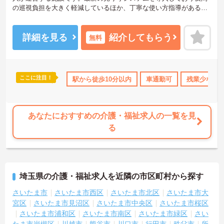
の巡視負担を大きく軽減しているほか、丁寧な使い方指導があるた
め安心して業務を始められます。月平均残業10時間程度、住宅手当
や子供手当、1食300円の食事補助など生活を支える福利厚生が大変
充実しています。『ハタラクエール2023』の認証も取得しており、
詳細を見る
紹介してもらう
無料
資格取得支援や職種別研修制度を通じて着実なキャリアアップを目
指せます。有資格者の方がそのスキルを存分に活かし、ご自身の生
活も大切にしながら長期的に活躍できるおすすめの環境です。
ここに注目！
・借り上げ
無資格OK
駅から徒歩10分以内
日勤のみ
年間休日110日以上
車通勤可
残業少なめ
ブランク
★おすすめPOINT★
【安定した経営基盤とキャリア支援】
・全国140以上の施設を展開し連続増収を続ける安定法人が運営して
います
あなたにおすすめの介護・福祉求人の一覧を見
・資格取得支援や職種別研修制度があり有資格者のスキルアップを
る
応援しています
・昇格実績もあり頑張りがしっかり評価される風通しの良い環境で
す
【最新設備による負担軽減と働きやすさ】
埼玉県の介護・福祉求人を近隣の市区町村から探す
・最新の見守りシステム導入により夜勤時の巡視の手間を大きく軽
減しています
さいたま市
さいたま市西区
さいたま市北区
さいたま市大
・機器の導入にあたっては誰でも使いこなせるよう丁寧な指導を実
宮区
さいたま市見沼区
さいたま市中央区
さいたま市桜区
施しています
さいたま市浦和区
さいたま市南区
さいたま市緑区
さい
【生活を支える充実の福利厚生】