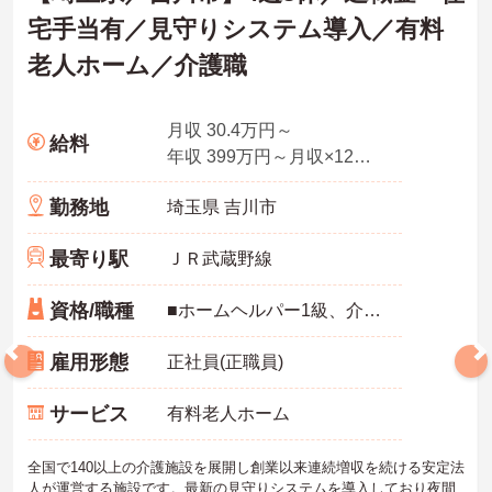
宅手当有／見守りシステム導入／有料
老人ホーム／介護職
月収 30.4万円～
給料
年収 399万円～月収×12ヶ月＋賞与2.8ヶ月想定
勤務地
埼玉県 吉川市
最寄り駅
ＪＲ武蔵野線
資格/職種
■ホームヘルパー1級、介護職員基礎研修、介護職員初任者研修(ヘルパー2級)、介護福祉士実務者研修 いずれか必須
雇用形態
正社員(正職員)
サービス
有料老人ホーム
全国で140以上の介護施設を展開し創業以来連続増収を続ける安定法
人が運営する施設です。最新の見守りシステムを導入しており夜間