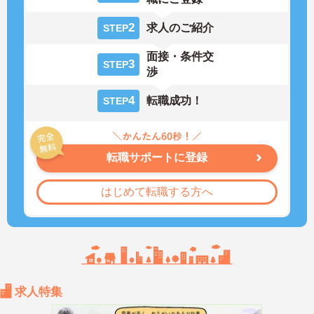
2
求人のご紹介
STEP
面接・条件交
3
STEP
渉
4
転職成功！
STEP
転職サポートに登録
はじめて転職する方へ
求人特集