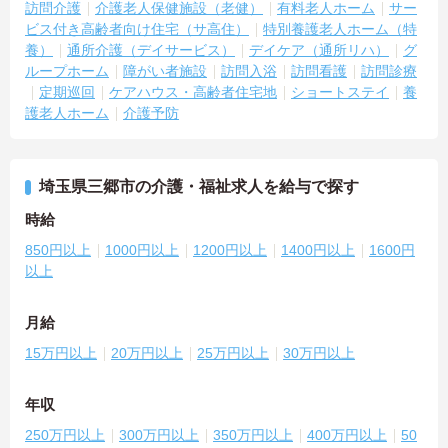
訪問介護
介護老人保健施設（老健）
有料老人ホーム
サー
ビス付き高齢者向け住宅（サ高住）
特別養護老人ホーム（特
養）
通所介護（デイサービス）
デイケア（通所リハ）
グ
ループホーム
障がい者施設
訪問入浴
訪問看護
訪問診療
定期巡回
ケアハウス・高齢者住宅地
ショートステイ
養
護老人ホーム
介護予防
埼玉県三郷市の介護・福祉求人を給与で探す
時給
850円以上
1000円以上
1200円以上
1400円以上
1600円
以上
月給
15万円以上
20万円以上
25万円以上
30万円以上
年収
250万円以上
300万円以上
350万円以上
400万円以上
50