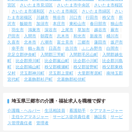
宮区
さいたま市見沼区
さいたま市中央区
さいたま市桜区
さいたま市浦和区
さいたま市南区
さいたま市緑区
さい
たま市岩槻区
川越市
熊谷市
川口市
行田市
秩父市
所
沢市
飯能市
加須市
本庄市
東松山市
春日部市
狭山市
羽生市
鴻巣市
深谷市
上尾市
草加市
越谷市
蕨市
戸田市
入間市
朝霞市
志木市
和光市
新座市
桶川市
久喜市
北本市
八潮市
富士見市
三郷市
蓮田市
坂戸市
幸手市
鶴ヶ島市
日高市
吉川市
ふじみ野市
白岡市
北足立郡伊奈町
入間郡三芳町
入間郡毛呂山町
入間郡越生
町
比企郡滑川町
比企郡嵐山町
比企郡小川町
比企郡川島
町
比企郡鳩山町
秩父郡横瀬町
秩父郡皆野町
秩父郡東秩
父村
児玉郡神川町
児玉郡上里町
大里郡寄居町
南埼玉郡
宮代町
北葛飾郡杉戸町
北葛飾郡松伏町
埼玉県三郷市の介護・福祉求人を職種で探す
介護職・ヘルパー
生活相談員
看護助手
ケアマネージャー
主任ケアマネジャー
サービス提供責任者
施設長
サービ
ス管理責任者
管理者