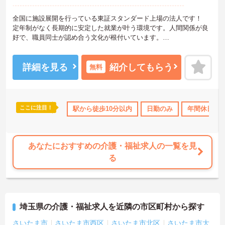
全国に施設展開を行っている東証スタンダード上場の法人です！
定年制がなく長期的に安定した就業が叶う環境です。人間関係が良
好で、職員同士が認め合う文化が根付いています。
ご興味のある方には、面接対策ポイントなど、さらに詳細をご案内
しますのでお気軽にご相談ください！
詳細を見る
紹介してもらう
無料
ここに注目！
得サポート
研修制度あり
駅から徒歩10分以内
産休･育休･介護休暇取得実績あり
日勤のみ
年間休日11
ボー
あなたにおすすめの介護・福祉求人の一覧を見
る
埼玉県の介護・福祉求人を近隣の市区町村から探す
さいたま市
さいたま市西区
さいたま市北区
さいたま市大