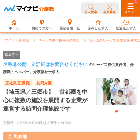
0
1
求人検索
会員登録
メニュー
ホーム
初めての方へ
面談会場一覧
保存した求人
最近見た求人
マイナビ介護職
サービス提供責任者の求人
埼玉県のサービス提供責任者求
募集停止
名称非公開 ※詳細はお問合せください
のサービス提供責任者、介
護職・ヘルパー、介護福祉士求人
正社員(正職員)
訪問介護
【埼玉県／三郷市】 首都圏を中
心に複数の施設を展開する企業が
運営する訪問介護施設です
更新日：2026年03月24日 求人番号：647401
勤務地