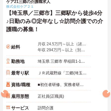
ケア21三郷の介護職求人
株式会社ケア２１
【埼玉県／三郷市】三郷駅から徒歩4分
♪日勤のみ◎定年なし☆訪問介護での介
護職の募集！
月収 24.5万円～以上（諸手当込み）
給料
年収 294万円～以上（別途賞与付与）
勤務地
埼玉県 三郷市 早稲田1-17-19 斉藤店舗C号
最寄り駅
ＪＲ武蔵野線「三郷(埼玉)駅」徒歩4分
資格/職種
■初任者研修、実務者研修のいずれかをお持ちの方 ■普通自動車運転免許(AT限定可)あれば尚可
雇用形態
正社員(正職員)
サービス
訪問介護