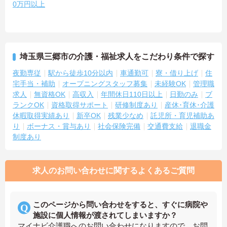
0万円以上
埼玉県三郷市の介護・福祉求人をこだわり条件で探す
夜勤専従
駅から徒歩10分以内
車通勤可
寮・借り上げ
住
宅手当・補助
オープニングスタッフ募集
未経験OK
管理職
求人
無資格OK
高収入
年間休日110日以上
日勤のみ
ブ
ランクOK
資格取得サポート
研修制度あり
産休･育休･介護
休暇取得実績あり
新卒OK
残業少なめ
託児所・育児補助あ
り
ボーナス・賞与あり
社会保険完備
交通費支給
退職金
制度あり
求人のお問い合わせに関するよくあるご質問
このページから問い合わせをすると、すぐに病院や
施設に個人情報が渡されてしまいますか？
マイナビ介護職へのお問い合わせになりますので、お問