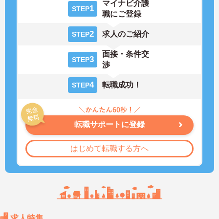
マイナビ介護
1
STEP
職にご登録
2
求人のご紹介
STEP
面接・条件交
3
STEP
渉
4
転職成功！
STEP
転職サポートに登録
はじめて転職する方へ
求人特集