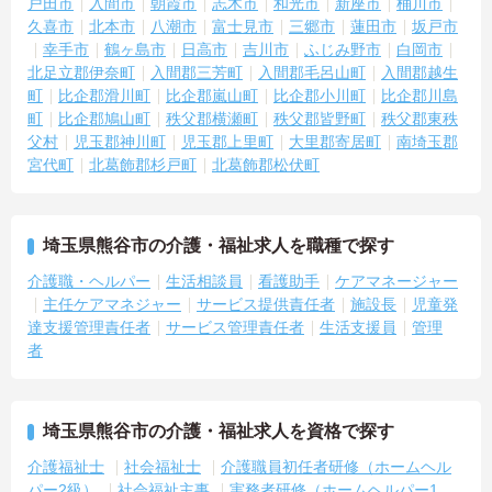
戸田市
入間市
朝霞市
志木市
和光市
新座市
桶川市
久喜市
北本市
八潮市
富士見市
三郷市
蓮田市
坂戸市
幸手市
鶴ヶ島市
日高市
吉川市
ふじみ野市
白岡市
北足立郡伊奈町
入間郡三芳町
入間郡毛呂山町
入間郡越生
町
比企郡滑川町
比企郡嵐山町
比企郡小川町
比企郡川島
町
比企郡鳩山町
秩父郡横瀬町
秩父郡皆野町
秩父郡東秩
父村
児玉郡神川町
児玉郡上里町
大里郡寄居町
南埼玉郡
宮代町
北葛飾郡杉戸町
北葛飾郡松伏町
埼玉県熊谷市の介護・福祉求人を職種で探す
介護職・ヘルパー
生活相談員
看護助手
ケアマネージャー
主任ケアマネジャー
サービス提供責任者
施設長
児童発
達支援管理責任者
サービス管理責任者
生活支援員
管理
者
埼玉県熊谷市の介護・福祉求人を資格で探す
介護福祉士
社会福祉士
介護職員初任者研修（ホームヘル
パー2級）
社会福祉主事
実務者研修（ホームヘルパー1