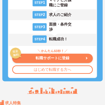
1
STEP
職にご登録
2
求人のご紹介
STEP
面接・条件交
3
STEP
渉
4
転職成功！
STEP
転職サポートに登録
はじめて転職する方へ
求人特集