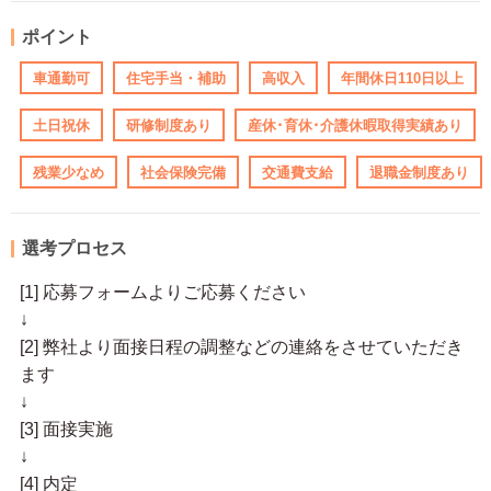
ポイント
車通勤可
住宅手当・補助
高収入
年間休日110日以上
土日祝休
研修制度あり
産休･育休･介護休暇取得実績あり
残業少なめ
社会保険完備
交通費支給
退職金制度あり
選考プロセス
[1] 応募フォームよりご応募ください
↓
[2] 弊社より面接日程の調整などの連絡をさせていただき
ます
↓
[3] 面接実施
↓
[4] 内定