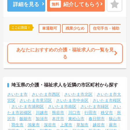
たしますのでお気軽にご相談ください！
詳細を見る
紹介してもらう
無料
ここに注目！
暇取得実績あり
社会保険完備
車通勤可
交通費支給
残業少なめ
退職金制度あり
住宅手当・補助
あなたにおすすめの介護・福祉求人の一覧を見
る
埼玉県の介護・福祉求人を近隣の市区町村から探す
さいたま市
さいたま市西区
さいたま市北区
さいたま市大
宮区
さいたま市見沼区
さいたま市中央区
さいたま市桜区
さいたま市浦和区
さいたま市南区
さいたま市緑区
さい
たま市岩槻区
川越市
熊谷市
川口市
行田市
秩父市
所
沢市
飯能市
加須市
本庄市
東松山市
春日部市
狭山市
羽生市
鴻巣市
深谷市
上尾市
草加市
越谷市
蕨市