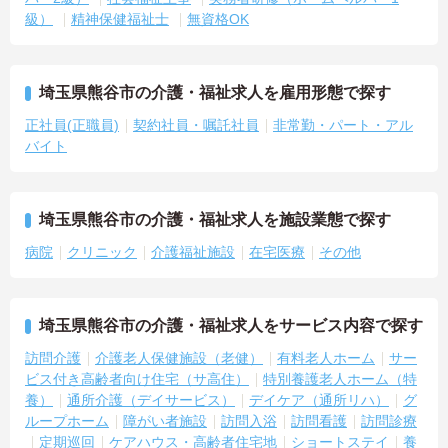
級）
精神保健福祉士
無資格OK
埼玉県熊谷市の介護・福祉求人を雇用形態で探す
正社員(正職員)
契約社員・嘱託社員
非常勤・パート・アル
バイト
埼玉県熊谷市の介護・福祉求人を施設業態で探す
病院
クリニック
介護福祉施設
在宅医療
その他
埼玉県熊谷市の介護・福祉求人をサービス内容で探す
訪問介護
介護老人保健施設（老健）
有料老人ホーム
サー
ビス付き高齢者向け住宅（サ高住）
特別養護老人ホーム（特
養）
通所介護（デイサービス）
デイケア（通所リハ）
グ
ループホーム
障がい者施設
訪問入浴
訪問看護
訪問診療
定期巡回
ケアハウス・高齢者住宅地
ショートステイ
養