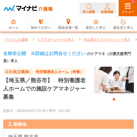
0
1
求人検索
会員登録
メニュー
ホーム
初めての方へ
面談会場一覧
保存した求人
最近見た求人
マイナビ介護職
ケアマネージャーの求人
埼玉県のケアマネージャー求人
名称非公開 ※詳細はお問合せください
のケアマネ（介護支援専門
員）求人
正社員(正職員)
特別養護老人ホーム（特養）
【埼玉県／熊谷市】 特別養護老
人ホームでの施設ケアマネジャー
募集
更新日：2024年04月17日 求人番号：667195
勤務地
埼玉県
熊谷市