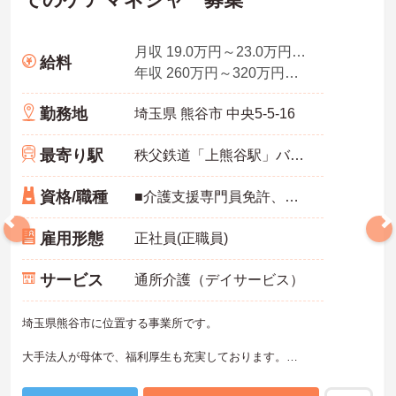
月収 19.0万円～23.0万円程度 諸手当込み
給料
年収 260万円～320万円程度（諸手当込み）／介護福祉士
勤務地
埼玉県 熊谷市 中央5-5-16
最寄り駅
秩父鉄道「上熊谷駅」バス・車6分
資格/職種
■介護支援専門員免許、主任介護支援専門員 ※普通自動車運転免許：必須（ＡＴ限定可）
雇用形態
正社員(正職員)
サービス
通所介護（デイサービス）
埼玉県熊谷市に位置する事業所です。
大手法人が母体で、福利厚生も充実しております。
ご興味ある方には、面接対策ポイントなど、さらに詳細をお話しい