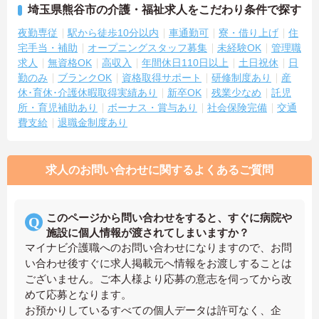
埼玉県熊谷市の介護・福祉求人をこだわり条件で探す
夜勤専従
駅から徒歩10分以内
車通勤可
寮・借り上げ
住
宅手当・補助
オープニングスタッフ募集
未経験OK
管理職
求人
無資格OK
高収入
年間休日110日以上
土日祝休
日
勤のみ
ブランクOK
資格取得サポート
研修制度あり
産
休･育休･介護休暇取得実績あり
新卒OK
残業少なめ
託児
所・育児補助あり
ボーナス・賞与あり
社会保険完備
交通
費支給
退職金制度あり
求人のお問い合わせに関するよくあるご質問
このページから問い合わせをすると、すぐに病院や
施設に個人情報が渡されてしまいますか？
マイナビ介護職へのお問い合わせになりますので、お問
い合わせ後すぐに求人掲載元へ情報をお渡しすることは
ございません。ご本人様より応募の意志を伺ってから改
めて応募となります。
お預かりしているすべての個人データは許可なく、企