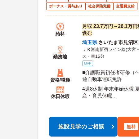
ボーナス・賞与あり
社会保険完備
交通費支給
月収 23.7万円～26.1
含む
給料
埼玉県
さいたま市見沼区 
ＪＲ湘南新宿ライン線(大宮－
ス・車15分
勤務地
MAP
■介護職員初任者研修（ヘ
通自動車運転免許
資格/職種
4週8休制 年末年始休暇 
産・育児休暇
休日休暇
年間休日日数：124日 夏季休暇日数：3日 初年
度有給日数：10日
施設見学のご相談
無料