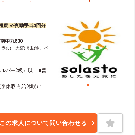
万円程度 ※夜勤手当4回分
南中丸630
赤羽)「大宮(埼玉)駅」バ
ルパー2級）以上 ■普
夏季休暇 有給休暇 出
この求人について問い合わせる