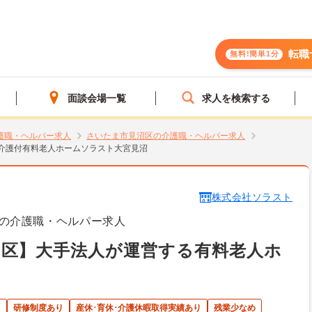
転職
無料!簡単1分
面談会場一覧
求人を検索する
護職・ヘルパー求人
さいたま市見沼区の介護職・ヘルパー求人
介護付有料老人ホームソラスト大宮見沼
株式会社ソラスト
の介護職・ヘルパー求人
沼区】大手法人が運営する有料老人ホ
ト
研修制度あり
産休･育休･介護休暇取得実績あり
残業少なめ