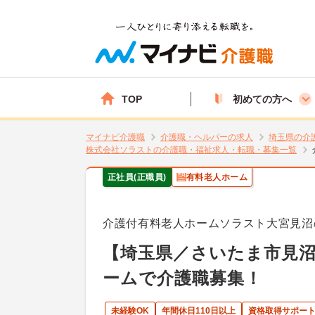
TOP
初めての方へ
マイナビ介護職
介護職・ヘルパーの求人
埼玉県の介
株式会社ソラストの介護職・福祉求人・転職・募集一覧
正社員(正職員)
有料老人ホーム
介護付有料老人ホームソラスト大宮見沼
【埼玉県／さいたま市見
ームで介護職募集！
未経験OK
年間休日110日以上
資格取得サポー