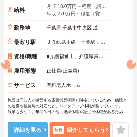
月収 18.0万円～程度（諸手当込み）
給料
年収 270万円～程度（賞与3.4ヵ月の場合）
勤務地
千葉県 千葉市中央区 道場南1-15-31
最寄り駅
ＪＲ総武本線「千葉駅」バス・車10分
資格/職種
■介護福祉士、介護職員実務者研修、介護職員初任者研修、ホームヘルパー1級、ホームヘルパー2級いずれかの資格をお持ちの方 ※介護施設等での経験があれば尚可
雇用形態
正社員(正職員)
サービス
有料老人ホーム
施設は同法人が運営する斎藤労災病院と隣接しているため、病院と
の連携や緊急時の対応など、バックアップ体制が整っています。
残業も少なく、年間休日の他に連続休暇や誕生日休暇があるためプ
ライベートも大切にできます。
ご興味のある方には、面接対策ポイントなど、さらに詳細をお話い
たしますのでお気軽にご相談下さい。
詳細を見る
紹介してもらう
無料