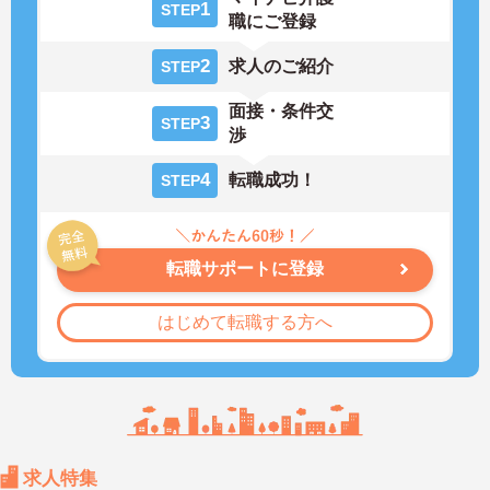
1
STEP
職にご登録
2
求人のご紹介
STEP
面接・条件交
3
STEP
渉
4
転職成功！
STEP
転職サポートに登録
はじめて転職する方へ
求人特集