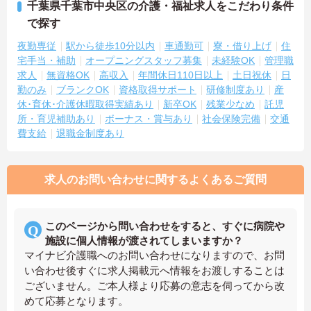
千葉県千葉市中央区の介護・福祉求人をこだわり条件
で探す
夜勤専従
駅から徒歩10分以内
車通勤可
寮・借り上げ
住
宅手当・補助
オープニングスタッフ募集
未経験OK
管理職
求人
無資格OK
高収入
年間休日110日以上
土日祝休
日
勤のみ
ブランクOK
資格取得サポート
研修制度あり
産
休･育休･介護休暇取得実績あり
新卒OK
残業少なめ
託児
所・育児補助あり
ボーナス・賞与あり
社会保険完備
交通
費支給
退職金制度あり
求人のお問い合わせに関するよくあるご質問
このページから問い合わせをすると、すぐに病院や
施設に個人情報が渡されてしまいますか？
マイナビ介護職へのお問い合わせになりますので、お問
い合わせ後すぐに求人掲載元へ情報をお渡しすることは
ございません。ご本人様より応募の意志を伺ってから改
めて応募となります。