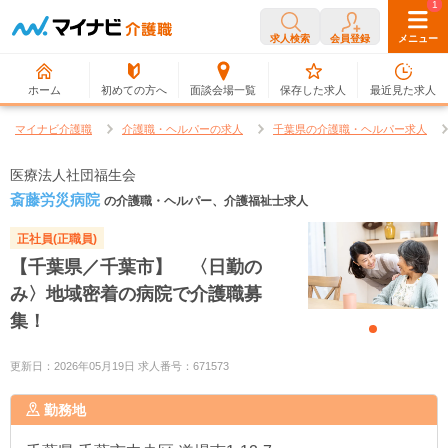
0
1
求人検索
会員登録
メニュー
ホーム
初めての方へ
面談会場一覧
保存した求人
最近見た求人
マイナビ介護職
介護職・ヘルパーの求人
千葉県の介護職・ヘルパー求人
医療法人社団福生会
斎藤労災病院
の介護職・ヘルパー、介護福祉士求人
正社員(正職員)
【千葉県／千葉市】 〈日勤の
み〉地域密着の病院で介護職募
集！
更新日：2026年05月19日 求人番号：671573
勤務地