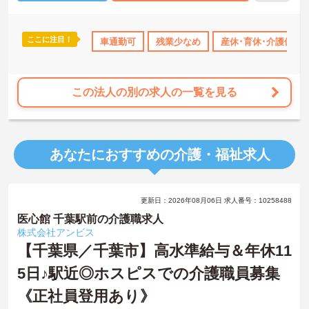
ここに注目！
暇取得実績あり
社会保険完備
車通勤可
交通費支給
残業少なめ
退職金制度あり
産休･育休･介護休暇
この法人の別の求人の一覧を見る
あなたにおすすめの介護・福祉求人
更新日：2026年08月06日 求人番号：10258488
医心館 千葉駅前の介護職求人
株式会社アンビス
【千葉県／千葉市】高水準給与＆年休11
5日♪駅近◎ホスピスでの介護職員募集
《正社員登用あり》