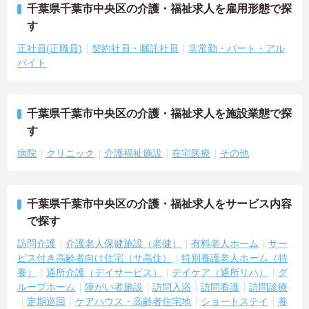
千葉県千葉市中央区の介護・福祉求人を雇用形態で探
す
正社員(正職員)
契約社員・嘱託社員
非常勤・パート・アル
バイト
千葉県千葉市中央区の介護・福祉求人を施設業態で探
す
病院
クリニック
介護福祉施設
在宅医療
その他
千葉県千葉市中央区の介護・福祉求人をサービス内容
で探す
訪問介護
介護老人保健施設（老健）
有料老人ホーム
サー
ビス付き高齢者向け住宅（サ高住）
特別養護老人ホーム（特
養）
通所介護（デイサービス）
デイケア（通所リハ）
グ
ループホーム
障がい者施設
訪問入浴
訪問看護
訪問診療
定期巡回
ケアハウス・高齢者住宅地
ショートステイ
養