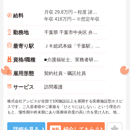
月収 29.8万円～程度 諸手当込・夜勤4回想定
給料
年収 416万円～※想定年収
勤務地
千葉県 千葉市中央区 弁天2-2-3
最寄り駅
ＪＲ総武本線「千葉駅」徒歩2分
資格/職種
■介護福祉士、実務者研修、初任者研修 いずれか ※特養、老健、病院、有老などの実務経験1年以上ある方 ※身体介護の経験年以上ある方、機械浴の使用の経験のある方歓迎
雇用形態
契約社員・嘱託社員
サービス
訪問看護
株式会社アンビスが全国で100施設以上を展開する医療施設型ホスピ
スです。ご入居者様やご家族を「ひとりにはしない」という理念の
もと、慢性期や終末期にあり医療依存度の高い方を受け入れ、地域
医療を支える社会的意義の高い事業を推進しています。現場には看
護師が24時間常駐しています。急変時の対応や医療行為は看護師が
担当するため、初任者研修や実務者研修の方も食事介助や入浴介助
詳細を見る
紹介してもらう
無料