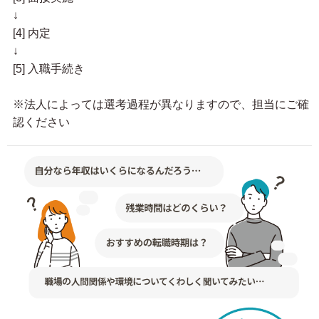
↓
[4] 内定
↓
[5] 入職手続き
※法人によっては選考過程が異なりますので、担当にご確
認ください