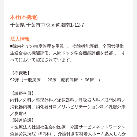
本社(本拠地)
千葉県 千葉市中央区道場南1-12-7
法人情報
■院内外での精度管理を重視し、病院機能評価、全国労働衛
生連合会の機能評価、人間ドック学会機能評価を受審し、す
べてにおいて認定されています。
【病床数】
92床（一般病床 ： 26床 療養病床 ： 66床 ）
【診療科目】
内科／外科／整形外科／泌尿器科／呼吸器内科／肛門外科／
消化器内科／消化器外科／リハビリテーション科／乳腺外来
／皮膚科
【関連施設】
＜医療法人社団福生会の医療・介護サービスネットワーク＞
斎藤労災病院（92床）、介護付き有料老人ホームあんしんか