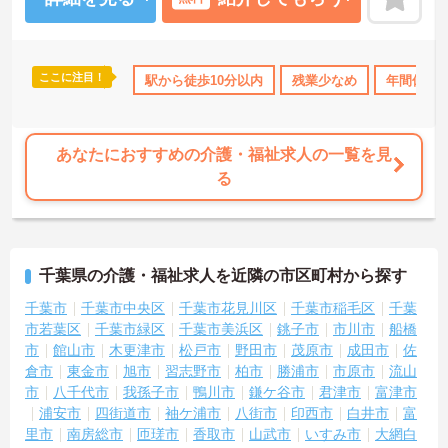
などの生活を支えるケアに専念できる環境です。多職種で情報を共
有し、一人で判断を抱え込まないチーム連携の体制がしっかりと整
っています。働き方の面では、夜勤明けの翌日が原則として公休と
なるほか、月平均の残業時間も5時間から7時間程度とかなり少なめ
ここに注目！
護休暇取得実績あり
夏～秋入職可
駅から徒歩10分以内
ボーナス・賞与あり
残業少なめ
年間休日1
社会保険
です。常勤スタッフの比率が90パーセントを超えているため急な勤
務変更が発生しにくく、あらかじめ決められた訪問予定表に沿って
規則正しく働けます。入職後は現場スタッフによるお一人おひとり
に合わせた個別のOJT研修が実施されます。eラーニングも導入され
あなたにおすすめの介護・福祉求人の一覧を見
ており、多職種と連携しながら専門性を着実に深めていける環境が
る
用意されています。
★おすすめPOINT★
＜個別ＯＪＴとチーム連携で着実に成長！＞
・入職後はお一人おひとりの習熟度に合わせた個別のＯＪＴ研修を
千葉県の介護・福祉求人を近隣の市区町村から探す
実施し、ｅラーニングを用いた学習の機会も提供されます
・施設内には看護師が24時間常駐しており、急変時の対応や専門的
千葉市
千葉市中央区
千葉市花見川区
千葉市稲毛区
千葉
な医療処置は看護師が担当するため負担が減ります
市若葉区
千葉市緑区
千葉市美浜区
銚子市
市川市
船橋
・介護スタッフと看護スタッフの比率が1対1で相談しやすく、初任
市
館山市
木更津市
松戸市
野田市
茂原市
成田市
佐
者研修や実務者研修からでも着実に専門性を高められます
倉市
東金市
旭市
習志野市
柏市
勝浦市
市原市
流山
＜残業月7時間以下で身体の負担を軽減！＞
市
八千代市
我孫子市
鴨川市
鎌ケ谷市
君津市
富津市
・常勤で働くスタッフの比率が90パーセント以上と高く、急なシフ
浦安市
四街道市
袖ケ浦市
八街市
印西市
白井市
富
ト変更や無理な長時間勤務が発生しにくい人員体制です
・訪問スケジュールに沿って施設内でのケアを行うため、月平均の
里市
南房総市
匝瑳市
香取市
山武市
いすみ市
大網白