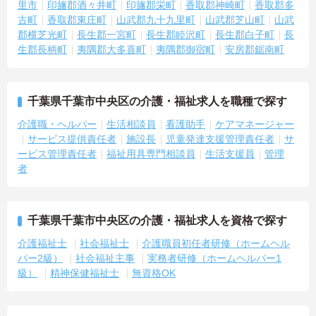
残業時間は5時間から7時間程度とかなり少なめに抑えられます
里市
印旛郡酒々井町
印旛郡栄町
香取郡神崎町
香取郡多
・夜勤明けの翌日は原則としてお休みとなるシフト編成が組まれて
古町
香取郡東庄町
山武郡九十九里町
山武郡芝山町
山武
おり、しっかりと休息を取りながら長期的な就業が可能です
郡横芝光町
長生郡一宮町
長生郡睦沢町
長生郡白子町
長
＜評価制度でキャリアアップ＞
生郡長柄町
夷隅郡大多喜町
夷隅郡御宿町
安房郡鋸南町
・介護福祉士や初任者研修などの資格や実務経験、夜勤回数がしっ
かりと給与に反映されるためモチベーションを維持できます
・年次を問わずリーダーや主任などのマネジメント職へ昇格する事
例も多数あり、腰を据えて長期的なキャリア形成が可能です
千葉県千葉市中央区の介護・福祉求人を職種で探す
介護職・ヘルパー
生活相談員
看護助手
ケアマネージャー
サービス提供責任者
施設長
児童発達支援管理責任者
サ
ービス管理責任者
福祉用具専門相談員
生活支援員
管理
者
千葉県千葉市中央区の介護・福祉求人を資格で探す
介護福祉士
社会福祉士
介護職員初任者研修（ホームヘル
パー2級）
社会福祉主事
実務者研修（ホームヘルパー1
級）
精神保健福祉士
無資格OK