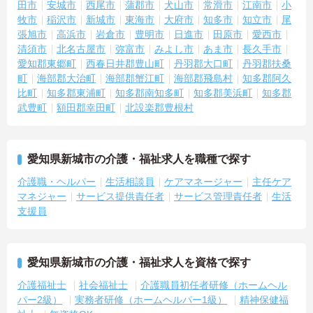
田市
安城市
西尾市
蒲郡市
犬山市
常滑市
江南市
小
牧市
稲沢市
新城市
東海市
大府市
知多市
知立市
尾
張旭市
高浜市
岩倉市
豊明市
日進市
田原市
愛西市
清須市
北名古屋市
弥富市
みよし市
あま市
長久手市
愛知郡東郷町
西春日井郡豊山町
丹羽郡大口町
丹羽郡扶桑
町
海部郡大治町
海部郡蟹江町
海部郡飛島村
知多郡阿久
比町
知多郡東浦町
知多郡南知多町
知多郡美浜町
知多郡
武豊町
額田郡幸田町
北設楽郡豊根村
愛知県新城市の介護・福祉求人を職種で探す
介護職・ヘルパー
生活相談員
ケアマネージャー
主任ケア
マネジャー
サービス提供責任者
サービス管理責任者
生活
支援員
愛知県新城市の介護・福祉求人を資格で探す
介護福祉士
社会福祉士
介護職員初任者研修（ホームヘル
パー2級）
実務者研修（ホームヘルパー1級）
精神保健福