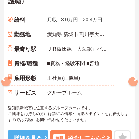
護職〉
給料
月収 18.0万円～20.4万円程度 諸手当込
勤務地
愛知県 新城市 副川字大貝津13番地
最寄り駅
ＪＲ飯田線「大海駅」バス・車13分
資格/職種
■資格・経験不問 ■普通自動車免許をお持ちの方
雇用形態
正社員(正職員)
サービス
グループホーム
愛知県新城市に位置するグループホームです。
ご興味をお持ちの方には詳細の情報や面接のポイントをお伝えしま
すのでお気軽にお問い合わせくださいませ。
詳細を見る
紹介してもらう
無料