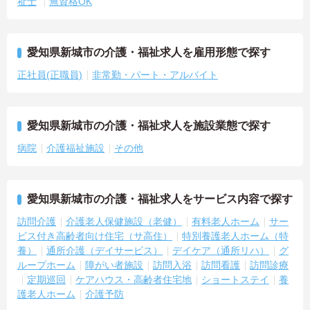
祉士
無資格OK
愛知県新城市の介護・福祉求人を雇用形態で探す
正社員(正職員)
非常勤・パート・アルバイト
愛知県新城市の介護・福祉求人を施設業態で探す
病院
介護福祉施設
その他
愛知県新城市の介護・福祉求人をサービス内容で探す
訪問介護
介護老人保健施設（老健）
有料老人ホーム
サー
ビス付き高齢者向け住宅（サ高住）
特別養護老人ホーム（特
養）
通所介護（デイサービス）
デイケア（通所リハ）
グ
ループホーム
障がい者施設
訪問入浴
訪問看護
訪問診療
定期巡回
ケアハウス・高齢者住宅地
ショートステイ
養
護老人ホーム
介護予防