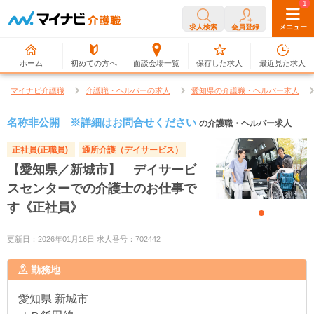
0
1
求人検索
会員登録
メニュー
ホーム
初めての方へ
面談会場一覧
保存した求人
最近見た求人
マイナビ介護職
介護職・ヘルパーの求人
愛知県の介護職・ヘルパー求人
名称非公開 ※詳細はお問合せください
の介護職・ヘルパー求人
正社員(正職員)
通所介護（デイサービス）
【愛知県／新城市】 デイサービ
スセンターでの介護士のお仕事で
す《正社員》
更新日：2026年01月16日 求人番号：702442
勤務地
愛知県
新城市