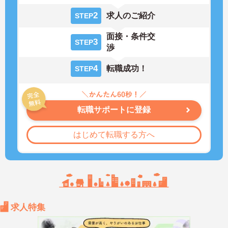
2
求人のご紹介
STEP
面接・条件交
3
STEP
渉
4
転職成功！
STEP
転職サポートに登録
はじめて転職する方へ
求人特集