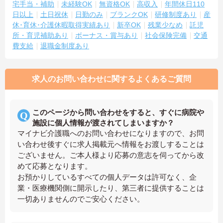
宅手当・補助
未経験OK
無資格OK
高収入
年間休日110
日以上
土日祝休
日勤のみ
ブランクOK
研修制度あり
産
休･育休･介護休暇取得実績あり
新卒OK
残業少なめ
託児
所・育児補助あり
ボーナス・賞与あり
社会保険完備
交通
費支給
退職金制度あり
求人のお問い合わせに関するよくあるご質問
このページから問い合わせをすると、すぐに病院や
施設に個人情報が渡されてしまいますか？
マイナビ介護職へのお問い合わせになりますので、お問
い合わせ後すぐに求人掲載元へ情報をお渡しすることは
ございません。ご本人様より応募の意志を伺ってから改
めて応募となります。
お預かりしているすべての個人データは許可なく、企
業・医療機関側に開示したり、第三者に提供することは
一切ありませんのでご安心ください。