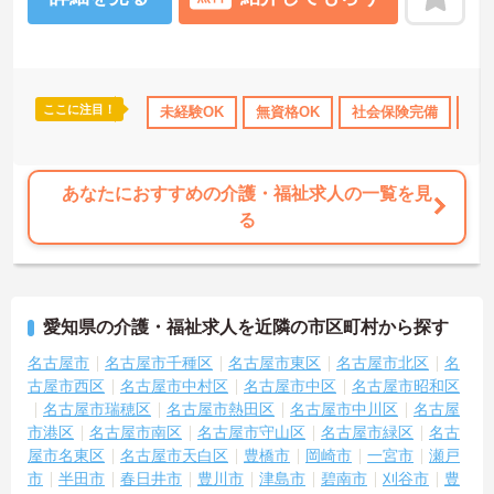
ここに注目！
間休日110日以上
ブランクOK
未経験OK
産休･育休･介護休暇取得実績あり
無資格OK
社会保険完備
退
あなたにおすすめの介護・福祉求人の一覧を見
る
愛知県の介護・福祉求人を近隣の市区町村から探す
名古屋市
名古屋市千種区
名古屋市東区
名古屋市北区
名
古屋市西区
名古屋市中村区
名古屋市中区
名古屋市昭和区
名古屋市瑞穂区
名古屋市熱田区
名古屋市中川区
名古屋
市港区
名古屋市南区
名古屋市守山区
名古屋市緑区
名古
屋市名東区
名古屋市天白区
豊橋市
岡崎市
一宮市
瀬戸
市
半田市
春日井市
豊川市
津島市
碧南市
刈谷市
豊