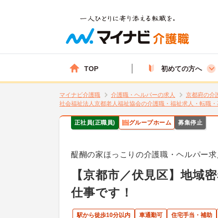
TOP
初めての方へ
マイナビ介護職
介護職・ヘルパーの求人
京都府の介
社会福祉法人京都老人福祉協会の介護職・福祉求人・転職・
正社員(正職員)
グループホーム
募集停止
醍醐の家ほっこりの介護職・ヘルパー求
【京都市／伏見区】地域
仕事です！
駅から徒歩10分以内
車通勤可
住宅手当・補助