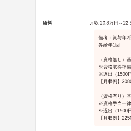
給料
月収 20.8万円～22
備考：賞与年2
昇給年1回
（資格無し）基本
※資格取得準
※遅出（150
【月収例】20
（資格有り）基本
※資格手当一
※遅出（150
【月収例】22