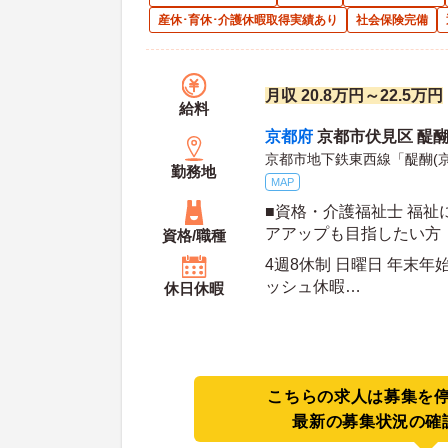
産休･育休･介護休暇取得実績あり
社会保険完備
月収 20.8万円～22.5万円
給料
京都府
京都市伏見区 醍醐南
京都市地下鉄東西線「醍醐(京
勤務地
MAP
■資格・介護福祉士 福祉に興味があり、キャリ
アアップも目指したい方
資格/職種
4週8休制 日曜日 年末年
ッシュ休暇
休日休暇
年間休日日数：125日 初年度有給日数：10日 年
末年始休暇日数：4日
こちらの求人は募集を
最新の募集状況の確