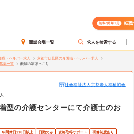
転職
無料!簡単1分
面談会場一覧
求人を検索する
護職・ヘルパー求人
京都市伏見区の介護職・ヘルパー求人
募集一覧
醍醐の家ほっこり
社会福祉法人京都老人福祉協会
人
密着型の介護センターにて介護士のお
年間休日110日以上
日勤のみ
資格取得サポート
研修制度あり