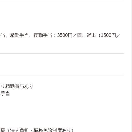
当、精勤手当、夜勤手当：3500円／回、遅出（1500円／
より精勤賞与あり
得手当
支援（法人負担・職務免除制度あり）