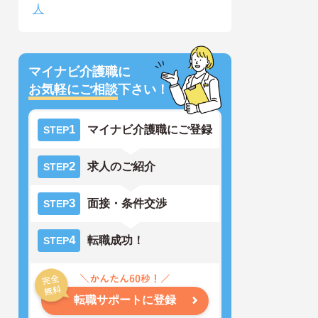
人
マイナビ介護職に
お気軽にご相談
下さい！
1
マイナビ介護職にご登録
STEP
2
求人のご紹介
STEP
3
面接・条件交渉
STEP
4
転職成功！
STEP
転職サポートに登録