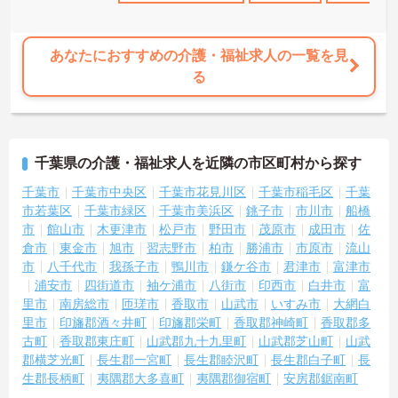
あなたにおすすめの介護・福祉求人の一覧を見
る
千葉県の介護・福祉求人を近隣の市区町村から探す
千葉市
千葉市中央区
千葉市花見川区
千葉市稲毛区
千葉
市若葉区
千葉市緑区
千葉市美浜区
銚子市
市川市
船橋
市
館山市
木更津市
松戸市
野田市
茂原市
成田市
佐
倉市
東金市
旭市
習志野市
柏市
勝浦市
市原市
流山
市
八千代市
我孫子市
鴨川市
鎌ケ谷市
君津市
富津市
浦安市
四街道市
袖ケ浦市
八街市
印西市
白井市
富
里市
南房総市
匝瑳市
香取市
山武市
いすみ市
大網白
里市
印旛郡酒々井町
印旛郡栄町
香取郡神崎町
香取郡多
古町
香取郡東庄町
山武郡九十九里町
山武郡芝山町
山武
郡横芝光町
長生郡一宮町
長生郡睦沢町
長生郡白子町
長
生郡長柄町
夷隅郡大多喜町
夷隅郡御宿町
安房郡鋸南町