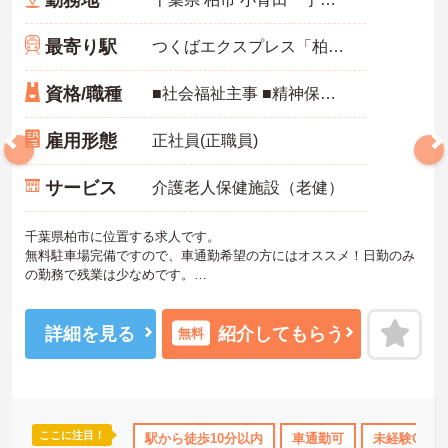
最寄り駅
つくばエクスプレス「柏たなか駅」徒歩6分
資格/職種
■社会福祉主事 ■精神保健福祉士 ■介護福祉士 ※いずれかお持ちの方
雇用形態
正社員(正職員)
サービス
介護老人保健施設（老健）
千葉県柏市に位置する求人です。
無料駐車場完備ですので、車通勤希望の方にはオススメ！日勤のみ
の勤務で残業は少なめです。
ご興味のある方はお気軽にお問い合わせ下さい。
詳細を見る
紹介してもらう
無料
ここに注目！
110日以上
産休･育休･介護休暇取得実績あり
駅から徒歩10分以内
車通勤可
高収入
未経験OK
ボーナス・