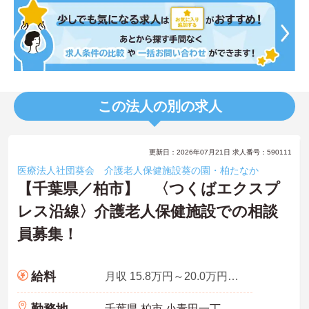
この法人の別の求人
更新日：2026年07月21日 求人番号：590111
医療法人社団葵会 介護老人保健施設葵の園・柏たなか
【千葉県／柏市】 〈つくばエクスプ
レス沿線〉介護老人保健施設での相談
員募集！
給料
月収 15.8万円～20.0万円程度（諸手当込）
勤務地
千葉県 柏市 小青田一丁目3番地3