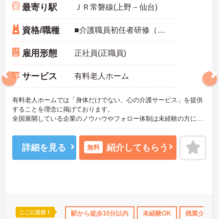
最寄り駅
ＪＲ常磐線(上野－仙台)
資格/職種
■介護職員初任者研修（ヘルパー2級）以上
雇用形態
正社員(正職員)
サービス
有料老人ホーム
有料老人ホームでは「身体だけでない、心の介護サービス」を提供
することを理念に掲げております。
全国展開している企業のノウハウやフォロー体制は未経験の方にも
安心してお仕事をしていただける環境です。
ご興味のある方は、さらに詳細をお話しますのでお気軽にご相談く
ださい。
詳細を見る
紹介してもらう
無料
ここに注目！
休日110日以上
ブランクOK
駅から徒歩10分以内
研修制度あり
未経験OK
産休･育休･介護休暇
残業少なめ