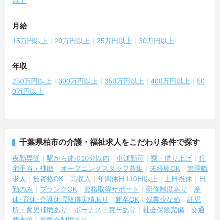
以上
月給
15万円以上
20万円以上
25万円以上
30万円以上
年収
250万円以上
300万円以上
350万円以上
400万円以上
50
0万円以上
千葉県柏市の介護・福祉求人をこだわり条件で探す
夜勤専従
駅から徒歩10分以内
車通勤可
寮・借り上げ
住
宅手当・補助
オープニングスタッフ募集
未経験OK
管理職
求人
無資格OK
高収入
年間休日110日以上
土日祝休
日
勤のみ
ブランクOK
資格取得サポート
研修制度あり
産
休･育休･介護休暇取得実績あり
新卒OK
残業少なめ
託児
所・育児補助あり
ボーナス・賞与あり
社会保険完備
交通
費支給
退職金制度あり