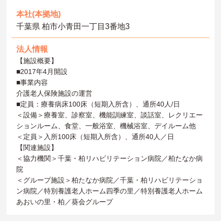
本社(本拠地)
千葉県 柏市小青田一丁目3番地3
法人情報
【施設概要】
■2017年4月開設
■事業内容
介護老人保険施設の運営
■定員：療養病床100床（短期入所含）、通所40人/日
＜設備＞療養室、診察室、機能訓練室、談話室、レクリエー
ションルーム、食堂、一般浴室、機械浴室、デイルーム他
＜定員＞入所100床（短期入所含）、通所40人／日
【関連施設】
＜協力機関＞千葉・柏リハビリテーション病院／柏たなか病
院
＜グループ施設＞柏たなか病院／千葉・柏リハビリテーショ
ン病院／特別養護老人ホーム四季の里／特別養護老人ホーム
あおいの里・柏／葵会グループ