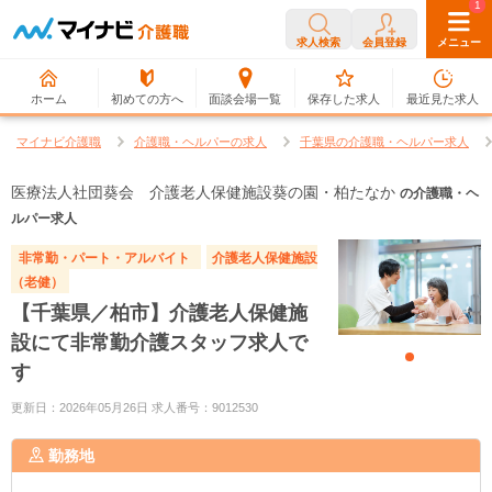
0
1
求人検索
会員登録
メニュー
ホーム
初めての方へ
面談会場一覧
保存した求人
最近見た求人
マイナビ介護職
介護職・ヘルパーの求人
千葉県の介護職・ヘルパー求人
医療法人社団葵会 介護老人保健施設葵の園・柏たなか
の介護職・ヘ
ルパー求人
非常勤・パート・アルバイト
介護老人保健施設
（老健）
【千葉県／柏市】介護老人保健施
設にて非常勤介護スタッフ求人で
す
更新日：2026年05月26日 求人番号：9012530
勤務地