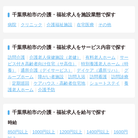
千葉県柏市の介護・福祉求人を施設業態で探す
病院
クリニック
介護福祉施設
在宅医療
その他
千葉県柏市の介護・福祉求人をサービス内容で探す
訪問介護
介護老人保健施設（老健）
有料老人ホーム
サー
ビス付き高齢者向け住宅（サ高住）
特別養護老人ホーム（特
養）
通所介護（デイサービス）
デイケア（通所リハ）
グ
ループホーム
障がい者施設
訪問入浴
訪問看護
訪問診療
定期巡回
ケアハウス・高齢者住宅地
ショートステイ
養
護老人ホーム
介護予防
千葉県柏市の介護・福祉求人を給与で探す
時給
850円以上
1000円以上
1200円以上
1400円以上
1600円