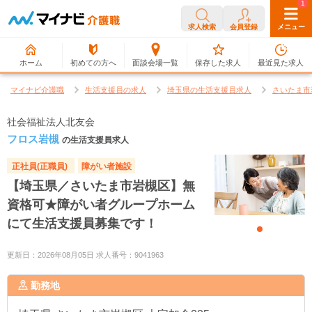
0
1
求人検索
会員登録
メニュー
ホーム
初めての方へ
面談会場一覧
保存した求人
最近見た求人
マイナビ介護職
生活支援員の求人
埼玉県の生活支援員求人
さいたま市
社会福祉法人北友会
フロス岩槻
の生活支援員求人
正社員(正職員)
障がい者施設
【埼玉県／さいたま市岩槻区】無
資格可★障がい者グループホーム
にて生活支援員募集です！
更新日：2026年08月05日 求人番号：9041963
勤務地