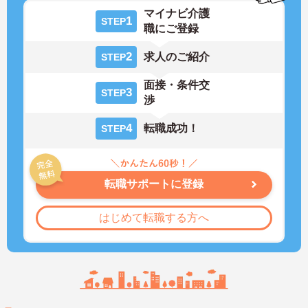
マイナビ介護
1
STEP
職にご登録
2
求人のご紹介
STEP
面接・条件交
3
STEP
渉
4
転職成功！
STEP
転職サポートに登録
はじめて転職する方へ