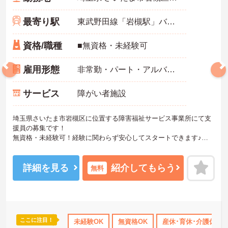
最寄り駅
東武野田線「岩槻駅」バス・車5分
資格/職種
■無資格・未経験可
雇用形態
非常勤・パート・アルバイト
サービス
障がい者施設
埼玉県さいたま市岩槻区に位置する障害福祉サービス事業所にて支
援員の募集です！
無資格・未経験可！経験に関わらず安心してスタートできます♪
各種手当あり！頑張りをしっかりと評価しているので、モチベーシ
ョンを保ちやすい環境です◎
ご興味のある方は、マイナビ介護職までお問い合わせください。
詳細を見る
紹介してもらう
無料
ここに注目！
休日110日以上
産休･育休･介護休暇取得実績あり
未経験OK
無資格OK
産休･育休･介護休暇
社会保険完備