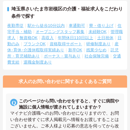
埼玉県さいたま市岩槻区の介護・福祉求人をこだわり
条件で探す
夜勤専従
駅から徒歩10分以内
車通勤可
寮・借り上げ
住
宅手当・補助
オープニングスタッフ募集
未経験OK
管理職
求人
無資格OK
高収入
年間休日110日以上
土日祝休
日
勤のみ
ブランクOK
資格取得サポート
研修制度あり
産
休･育休･介護休暇取得実績あり
新卒OK
残業少なめ
託児
所・育児補助あり
ボーナス・賞与あり
社会保険完備
交通
費支給
退職金制度あり
求人のお問い合わせに関するよくあるご質問
このページから問い合わせをすると、すぐに病院や
施設に個人情報が渡されてしまいますか？
マイナビ介護職へのお問い合わせになりますので、お問
い合わせ後すぐに求人掲載元へ情報をお渡しすることは
ございません。ご本人様より応募の意志を伺ってから改