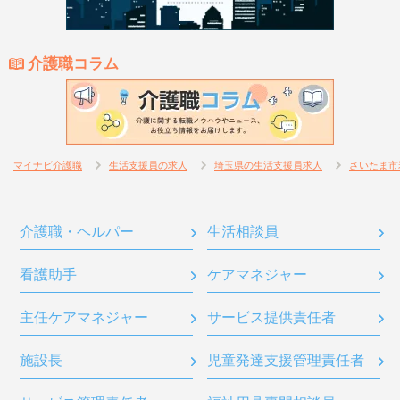
介護職コラム
マイナビ介護職
生活支援員の求人
埼玉県の生活支援員求人
さいたま市
介護職・ヘルパー
生活相談員
看護助手
ケアマネジャー
主任ケアマネジャー
サービス提供責任者
施設長
児童発達支援管理責任者