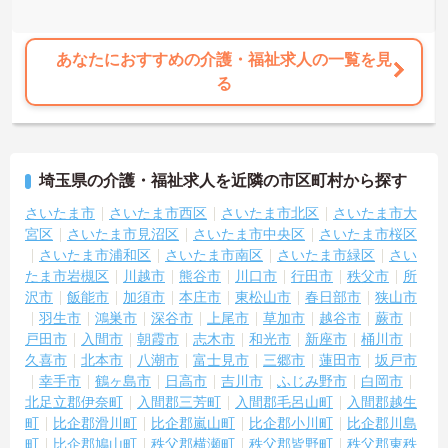
あなたにおすすめの介護・福祉求人の一覧を見
る
埼玉県の介護・福祉求人を近隣の市区町村から探す
さいたま市
さいたま市西区
さいたま市北区
さいたま市大
宮区
さいたま市見沼区
さいたま市中央区
さいたま市桜区
さいたま市浦和区
さいたま市南区
さいたま市緑区
さい
たま市岩槻区
川越市
熊谷市
川口市
行田市
秩父市
所
沢市
飯能市
加須市
本庄市
東松山市
春日部市
狭山市
羽生市
鴻巣市
深谷市
上尾市
草加市
越谷市
蕨市
戸田市
入間市
朝霞市
志木市
和光市
新座市
桶川市
久喜市
北本市
八潮市
富士見市
三郷市
蓮田市
坂戸市
幸手市
鶴ヶ島市
日高市
吉川市
ふじみ野市
白岡市
北足立郡伊奈町
入間郡三芳町
入間郡毛呂山町
入間郡越生
町
比企郡滑川町
比企郡嵐山町
比企郡小川町
比企郡川島
町
比企郡鳩山町
秩父郡横瀬町
秩父郡皆野町
秩父郡東秩