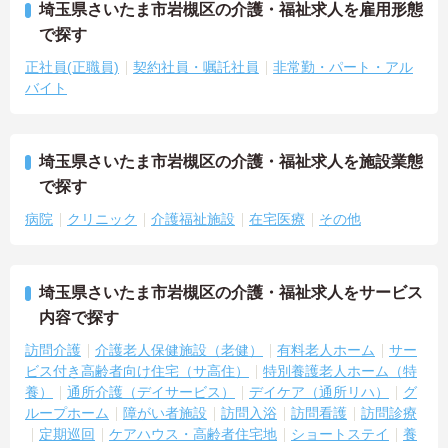
埼玉県さいたま市岩槻区の介護・福祉求人を雇用形態
で探す
正社員(正職員)
契約社員・嘱託社員
非常勤・パート・アル
バイト
埼玉県さいたま市岩槻区の介護・福祉求人を施設業態
で探す
病院
クリニック
介護福祉施設
在宅医療
その他
埼玉県さいたま市岩槻区の介護・福祉求人をサービス
内容で探す
訪問介護
介護老人保健施設（老健）
有料老人ホーム
サー
ビス付き高齢者向け住宅（サ高住）
特別養護老人ホーム（特
養）
通所介護（デイサービス）
デイケア（通所リハ）
グ
ループホーム
障がい者施設
訪問入浴
訪問看護
訪問診療
定期巡回
ケアハウス・高齢者住宅地
ショートステイ
養