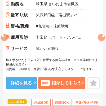
勤務地
埼玉県 さいたま市岩槻区 谷下1番1
最寄り駅
東武野田線「岩槻駅」バス・車5分
資格/職種
■無資格・未経験可
雇用形態
非常勤・パート・アルバイト
サービス
障がい者施設
埼玉県さいたま市岩槻区に位置する障害福祉サービス事業所にて支
援員の募集です！
無資格・未経験可！経験に関わらず安心してスタートできます♪
各種手当あり！頑張りをしっかりと評価しているので、モチベーシ
ョンを保ちやすい環境です◎
ご興味のある方は、マイナビ介護職までお問い合わせください。
詳細を見る
紹介してもらう
無料
ここに注目！
日勤のみ
年間休日110日以上
未経験OK
産休･育休･介護休暇取得実績あり
無資格OK
産休･育休･介護休暇