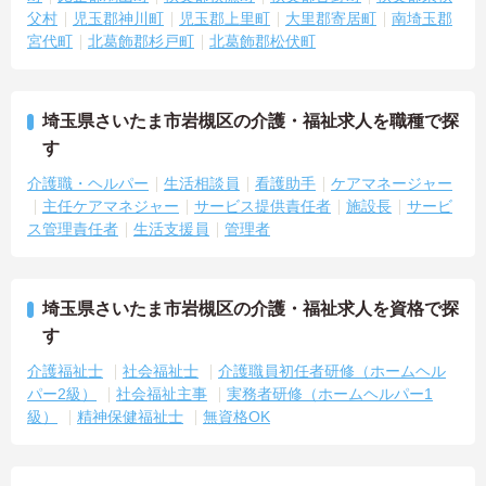
父村
児玉郡神川町
児玉郡上里町
大里郡寄居町
南埼玉郡
宮代町
北葛飾郡杉戸町
北葛飾郡松伏町
埼玉県さいたま市岩槻区の介護・福祉求人を職種で探
す
介護職・ヘルパー
生活相談員
看護助手
ケアマネージャー
主任ケアマネジャー
サービス提供責任者
施設長
サービ
ス管理責任者
生活支援員
管理者
埼玉県さいたま市岩槻区の介護・福祉求人を資格で探
す
介護福祉士
社会福祉士
介護職員初任者研修（ホームヘル
パー2級）
社会福祉主事
実務者研修（ホームヘルパー1
級）
精神保健福祉士
無資格OK