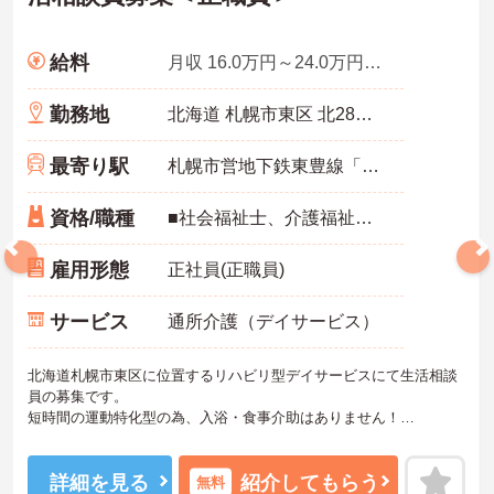
給料
月収 16.0万円～24.0万円程度 別途諸手当あり
勤務地
北海道 札幌市東区 北28条東21丁目5-14 コスモビル1階
最寄り駅
札幌市営地下鉄東豊線「新道東駅」徒歩18分
資格/職種
■社会福祉士、介護福祉士、社会福祉主事任用資格、介護支援専門員、精神保健福祉士のいずれかの資格保有者 ■普通自動車運転免許
雇用形態
正社員(正職員)
サービス
通所介護（デイサービス）
北海道札幌市東区に位置するリハビリ型デイサービスにて生活相談
員の募集です。
短時間の運動特化型の為、入浴・食事介助はありません！
年間休日120日以上とお休み多めで、完全週休二日制ですので、プラ
イベートを大切にご勤務いただけます。
ご興味ある方には、面接対策ポイントなど、さらに詳細をお話しい
詳細を見る
紹介してもらう
無料