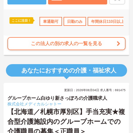
たしますのでお気軽にご相談ください！
ここに注目！
K
日勤のみ
年間休日110日以上
車通勤可
日勤のみ
ボーナス・賞与あり
年間休日110日以上
社会保
この法人の別の求人の一覧を見る
あなたにおすすめの介護・福祉求人
更新日：2026年08月04日 求人番号：691475
グループホーム白ゆり新さっぽろの介護職求人
株式会社メディカルシャトー
【北海道／札幌市厚別区】手当充実★複
合型介護施設内のグループホームでの
介護職員の募集＜正職員＞