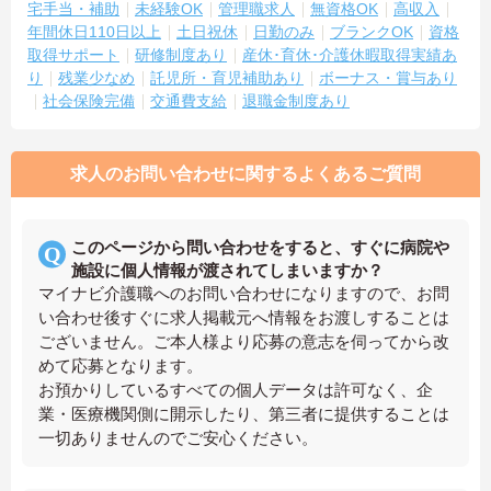
宅手当・補助
未経験OK
管理職求人
無資格OK
高収入
年間休日110日以上
土日祝休
日勤のみ
ブランクOK
資格
取得サポート
研修制度あり
産休･育休･介護休暇取得実績あ
り
残業少なめ
託児所・育児補助あり
ボーナス・賞与あり
社会保険完備
交通費支給
退職金制度あり
求人のお問い合わせに関するよくあるご質問
このページから問い合わせをすると、すぐに病院や
施設に個人情報が渡されてしまいますか？
マイナビ介護職へのお問い合わせになりますので、お問
い合わせ後すぐに求人掲載元へ情報をお渡しすることは
ございません。ご本人様より応募の意志を伺ってから改
めて応募となります。
お預かりしているすべての個人データは許可なく、企
業・医療機関側に開示したり、第三者に提供することは
一切ありませんのでご安心ください。