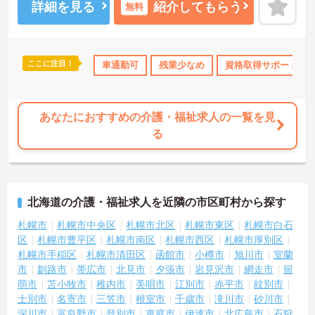
詳細を見る
紹介してもらう
無料
ここに注目！
格取得サポート
研修制度あり
車通勤可
ボーナス・賞与あり
残業少なめ
資格取得サポート
社会保険完備
あなたにおすすめの介護・福祉求人の一覧を見
る
北海道の介護・福祉求人を近隣の市区町村から探す
札幌市
札幌市中央区
札幌市北区
札幌市東区
札幌市白石
区
札幌市豊平区
札幌市南区
札幌市西区
札幌市厚別区
札幌市手稲区
札幌市清田区
函館市
小樽市
旭川市
室蘭
市
釧路市
帯広市
北見市
夕張市
岩見沢市
網走市
留
萌市
苫小牧市
稚内市
美唄市
江別市
赤平市
紋別市
士別市
名寄市
三笠市
根室市
千歳市
滝川市
砂川市
深川市
富良野市
登別市
恵庭市
伊達市
北広島市
石狩