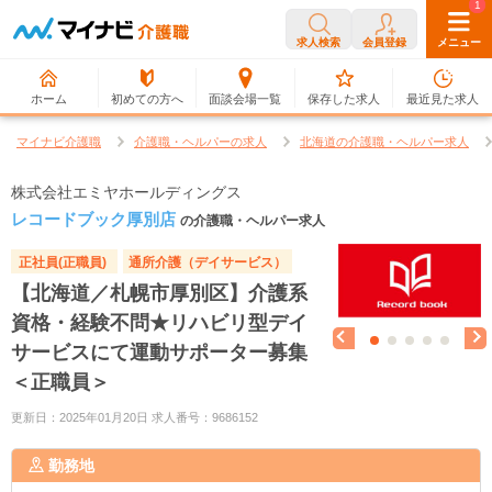
0
1
求人検索
会員登録
メニュー
ホーム
初めての方へ
面談会場一覧
保存した求人
最近見た求人
マイナビ介護職
介護職・ヘルパーの求人
北海道の介護職・ヘルパー求人
株式会社エミヤホールディングス
レコードブック厚別店
の介護職・ヘルパー求人
正社員(正職員)
通所介護（デイサービス）
【北海道／札幌市厚別区】介護系
資格・経験不問★リハビリ型デイ
サービスにて運動サポーター募集
＜正職員＞
更新日：2025年01月20日 求人番号：9686152
勤務地