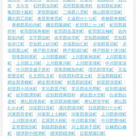
市
北斗市
石狩郡当別町
石狩郡新篠津村
松前郡松前町
亀田郡七飯町
茅部郡森町
二海郡八雲町
檜山郡厚沢部町
爾志郡乙部町
奥尻郡奥尻町
久遠郡せたな町
寿都郡寿都町
寿都郡黒松内町
磯谷郡蘭越町
虻田郡ニセコ町
虻田郡真
狩村
虻田郡留寿都村
虻田郡喜茂別町
虻田郡京極町
岩内
郡岩内町
古宇郡泊村
余市郡余市町
空知郡南幌町
空知郡
奈井江町
空知郡上砂川町
夕張郡由仁町
夕張郡長沼町
夕
張郡栗山町
樺戸郡月形町
樺戸郡浦臼町
樺戸郡新十津川町
雨竜郡雨竜町
上川郡鷹栖町
上川郡東神楽町
上川郡愛別
町
上川郡上川町
上川郡東川町
上川郡美瑛町
中川郡美深
町
中川郡音威子府村
雨竜郡幌加内町
増毛郡増毛町
天塩
郡豊富町
礼文郡礼文町
利尻郡利尻富士町
天塩郡幌延町
網走郡美幌町
網走郡津別町
斜里郡斜里町
斜里郡清里町
斜里郡小清水町
常呂郡置戸町
常呂郡佐呂間町
紋別郡遠軽
町
紋別郡湧別町
紋別郡西興部村
網走郡大空町
白老郡白
老町
勇払郡厚真町
虻田郡洞爺湖町
勇払郡安平町
勇払郡
むかわ町
沙流郡日高町
浦河郡浦河町
日高郡新ひだか町
河東郡音更町
河東郡上士幌町
河東郡鹿追町
上川郡新得町
上川郡清水町
広尾郡大樹町
中川郡幕別町
中川郡豊頃町
足寄郡陸別町
釧路郡釧路町
川上郡弟子屈町
白糠郡白糠
町
標津郡中標津町
標津郡標津町
目梨郡羅臼町