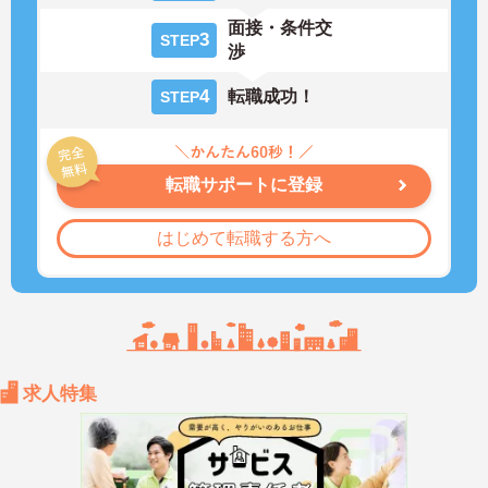
面接・条件交
3
STEP
渉
4
転職成功！
STEP
転職サポートに登録
はじめて転職する方へ
求人特集