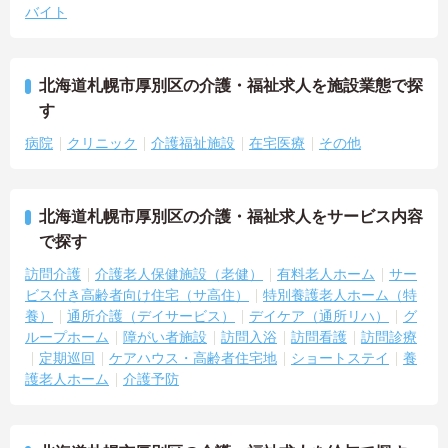
バイト
北海道札幌市厚別区の介護・福祉求人を施設業態で探
す
病院
クリニック
介護福祉施設
在宅医療
その他
北海道札幌市厚別区の介護・福祉求人をサービス内容
で探す
訪問介護
介護老人保健施設（老健）
有料老人ホーム
サー
ビス付き高齢者向け住宅（サ高住）
特別養護老人ホーム（特
養）
通所介護（デイサービス）
デイケア（通所リハ）
グ
ループホーム
障がい者施設
訪問入浴
訪問看護
訪問診療
定期巡回
ケアハウス・高齢者住宅地
ショートステイ
養
護老人ホーム
介護予防