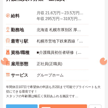
月収 21.6万円～23.5万円程度 諸手当・夜勤手当5回分含む
給料
年収 295万円～319万円程度 諸手当込み
勤務地
北海道 札幌市厚別区 厚別東1条2‐1-1
最寄り駅
札幌市営地下鉄東西線「新さっぽろ駅」徒歩14分
資格/職種
■介護職員初任者研修（ヘルパー2級）以上
雇用形態
正社員(正職員)
サービス
グループホーム
年間休日107日で希望休の申請も月2回まで可能でプライベートも大
切にできる環境です！
スタッフの年齢層は幅広く笑顔あふれる施設です
ご興味ある方には、面接対策ポイントなど、さらに詳細をお話しい
たしますのでお気軽にご相談ください！