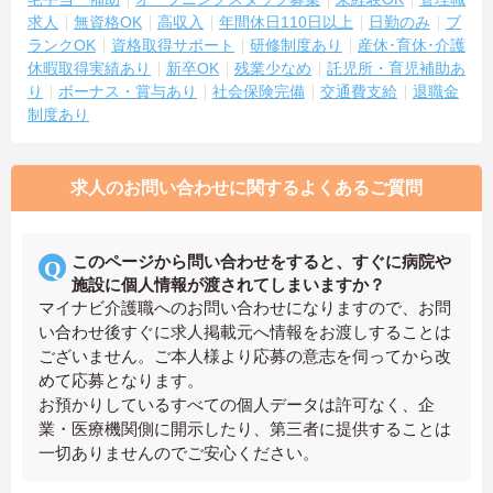
求人
無資格OK
高収入
年間休日110日以上
日勤のみ
ブ
ランクOK
資格取得サポート
研修制度あり
産休･育休･介護
休暇取得実績あり
新卒OK
残業少なめ
託児所・育児補助あ
り
ボーナス・賞与あり
社会保険完備
交通費支給
退職金
制度あり
求人のお問い合わせに関するよくあるご質問
このページから問い合わせをすると、すぐに病院や
施設に個人情報が渡されてしまいますか？
マイナビ介護職へのお問い合わせになりますので、お問
い合わせ後すぐに求人掲載元へ情報をお渡しすることは
ございません。ご本人様より応募の意志を伺ってから改
めて応募となります。
お預かりしているすべての個人データは許可なく、企
業・医療機関側に開示したり、第三者に提供することは
一切ありませんのでご安心ください。