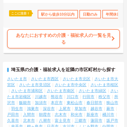
ここに注目！
年間休日110日以上
駅から徒歩10分以内
産休･育休･介護休暇取得実績あり
日勤のみ
年間休日11
社会保険完
あなたにおすすめの介護・福祉求人の一覧を見
る
埼玉県の介護・福祉求人を近隣の市区町村から探す
さいたま市
さいたま市西区
さいたま市北区
さいたま市大
宮区
さいたま市見沼区
さいたま市中央区
さいたま市桜区
さいたま市浦和区
さいたま市南区
さいたま市緑区
さい
たま市岩槻区
川越市
熊谷市
川口市
行田市
秩父市
所
沢市
飯能市
加須市
本庄市
東松山市
春日部市
狭山市
羽生市
鴻巣市
深谷市
上尾市
草加市
越谷市
蕨市
戸田市
入間市
朝霞市
志木市
和光市
新座市
桶川市
久喜市
北本市
八潮市
富士見市
三郷市
蓮田市
坂戸市
幸手市
鶴ヶ島市
日高市
吉川市
ふじみ野市
白岡市