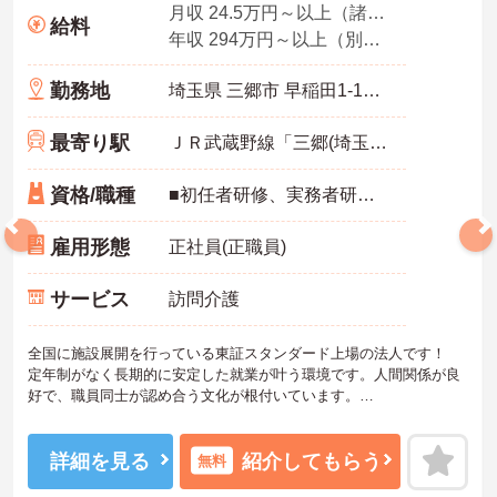
月収 24.5万円～以上（諸手当込み）
給料
年収 294万円～以上（別途賞与付与）
勤務地
埼玉県 三郷市 早稲田1-17-19 斉藤店舗C号
最寄り駅
ＪＲ武蔵野線「三郷(埼玉)駅」徒歩4分
資格/職種
■初任者研修、実務者研修のいずれかをお持ちの方 ■普通自動車運転免許(AT限定可)あれば尚可
雇用形態
正社員(正職員)
サービス
訪問介護
全国に施設展開を行っている東証スタンダード上場の法人です！
定年制がなく長期的に安定した就業が叶う環境です。人間関係が良
好で、職員同士が認め合う文化が根付いています。
ご興味のある方には、面接対策ポイントなど、さらに詳細をご案内
しますのでお気軽にご相談ください！
詳細を見る
紹介してもらう
無料