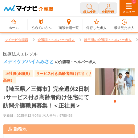
0
1
求人検索
会員登録
メニュー
ホーム
初めての方へ
面談会場一覧
保存した求人
最近見た求人
マイナビ介護職
介護職・ヘルパーの求人
埼玉県の介護職・ヘルパー求人
医療法人エレソル
メディケアハイムみさと
の介護職・ヘルパー求人
正社員(正職員)
サービス付き高齢者向け住宅（サ
高住）
【埼玉県／三郷市】完全週休2日制
♪サービス付き高齢者向け住宅にて
訪問介護職員募集！＜正社員＞
更新日：2025年12月04日 求人番号：9780438
勤務地