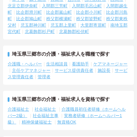
北足立郡伊奈町
入間郡三芳町
入間郡毛呂山町
入間郡越生
町
比企郡滑川町
比企郡嵐山町
比企郡小川町
比企郡川島
町
比企郡鳩山町
秩父郡横瀬町
秩父郡皆野町
秩父郡東秩
父村
児玉郡神川町
児玉郡上里町
大里郡寄居町
南埼玉郡
宮代町
北葛飾郡杉戸町
北葛飾郡松伏町
埼玉県三郷市の介護・福祉求人を職種で探す
介護職・ヘルパー
生活相談員
看護助手
ケアマネージャー
主任ケアマネジャー
サービス提供責任者
施設長
サービ
ス管理責任者
管理者
埼玉県三郷市の介護・福祉求人を資格で探す
介護福祉士
社会福祉士
介護職員初任者研修（ホームヘル
パー2級）
社会福祉主事
実務者研修（ホームヘルパー1
級）
精神保健福祉士
無資格OK