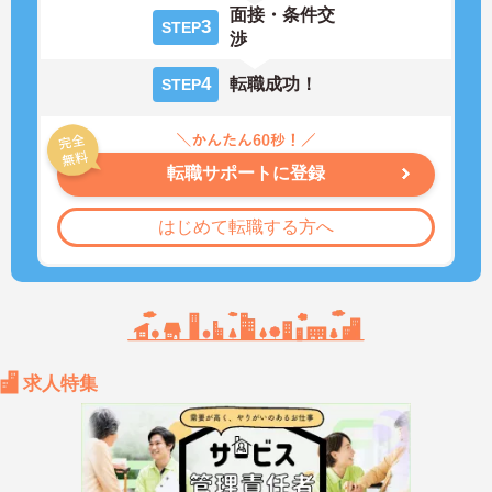
面接・条件交
3
STEP
渉
4
転職成功！
STEP
転職サポートに登録
はじめて転職する方へ
求人特集