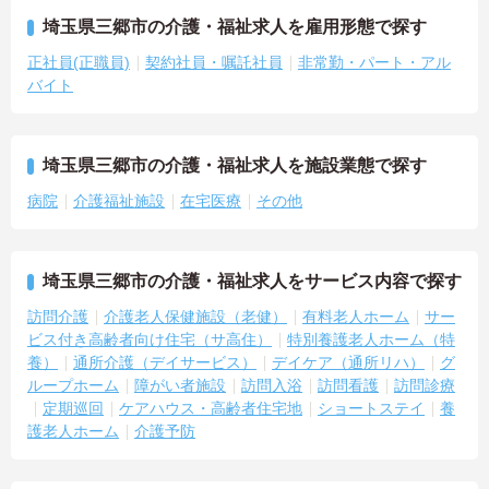
埼玉県三郷市の介護・福祉求人を雇用形態で探す
正社員(正職員)
契約社員・嘱託社員
非常勤・パート・アル
バイト
埼玉県三郷市の介護・福祉求人を施設業態で探す
病院
介護福祉施設
在宅医療
その他
埼玉県三郷市の介護・福祉求人をサービス内容で探す
訪問介護
介護老人保健施設（老健）
有料老人ホーム
サー
ビス付き高齢者向け住宅（サ高住）
特別養護老人ホーム（特
養）
通所介護（デイサービス）
デイケア（通所リハ）
グ
ループホーム
障がい者施設
訪問入浴
訪問看護
訪問診療
定期巡回
ケアハウス・高齢者住宅地
ショートステイ
養
護老人ホーム
介護予防