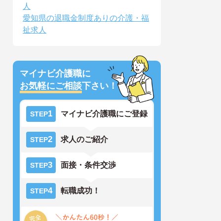
人
愛知県の退職金制度ありの介護・福
祉求人
マイナビ介護職に
お気軽にご相談
下さい！
1
マイナビ介護職にご登録
STEP
2
求人のご紹介
STEP
3
面接・条件交渉
STEP
4
転職成功！
STEP