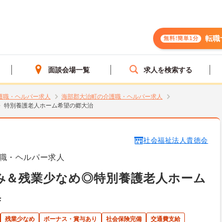
転職
無料!簡単1分
面談会場一覧
求人を検索する
護職・ヘルパー求人
海部郡大治町の介護職・ヘルパー求人
特別養護老人ホーム希望の郷大治
社会福祉法人貴徳会
職・ヘルパー求人
み＆残業少なめ◎特別養護老人ホーム
集
残業少なめ
ボーナス・賞与あり
社会保険完備
交通費支給