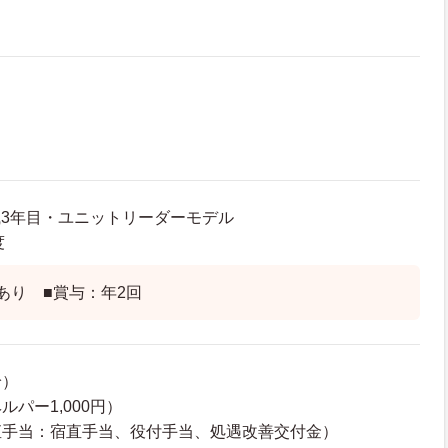
入職3年目・ユニットリーダーモデル
度
あり ■賞与：年2回
給）
パー1,000円）
直手当：宿直手当、役付手当、処遇改善交付金）