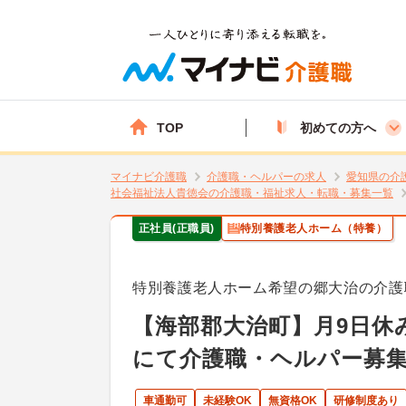
TOP
初めての方へ
マイナビ介護職
介護職・ヘルパーの求人
愛知県の介
社会福祉法人貴徳会の介護職・福祉求人・転職・募集一覧
正社員(正職員)
特別養護老人ホーム（特養）
特別養護老人ホーム希望の郷大治の介護
【海部郡大治町】月9日休
にて介護職・ヘルパー募
車通勤可
未経験OK
無資格OK
研修制度あり