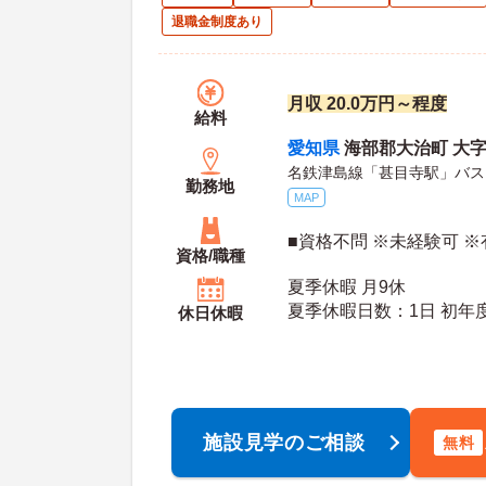
退職金制度あり
月収 20.0万円～程度
給料
愛知県
海部郡大治町 大字
名鉄津島線「甚目寺駅」バス
勤務地
MAP
■資格不問 ※未経験可 
資格/職種
夏季休暇 月9休
夏季休暇日
休日休暇
施設見学のご相談
無料