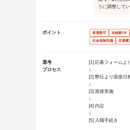
うに調整して
ポイント
車通勤可
未経験OK
社会保険完備
交通費
選考
[1] 応募フォーム
プロセス
↓
[2] 弊社より面
↓
[3] 面接実施
↓
[4] 内定
↓
[5] 入職手続き