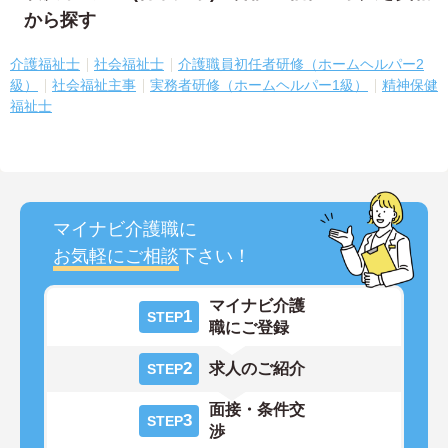
から探す
介護福祉士
社会福祉士
介護職員初任者研修（ホームヘルパー2
級）
社会福祉主事
実務者研修（ホームヘルパー1級）
精神保健
福祉士
マイナビ介護職に
お気軽にご相談
下さい！
マイナビ介護
1
STEP
職にご登録
2
求人のご紹介
STEP
面接・条件交
3
STEP
渉