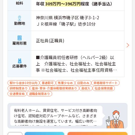
給料
年収
309万円～396万円
程度（諸手当込）
神奈川県 横浜市磯子区 磯子3-1-2
勤務地
ＪＲ根岸線「磯子駅」徒歩10分
正社員(正職員)
雇用形態
■介護職員初任者研修（ヘルパー2級）以
上 介護福祉士、社会福祉士、社会福祉主
応募要件
事 ※社会福祉士、社会福祉主事任用資格の
ある方歓 ■普通自動車免許 車運転必須
駅から徒歩10分以内
車通勤可
残業少なめ
日勤のみ
資格取得サポート
研修制度あり
産休･育休･介護休暇取得実績あり
高収入
社会保険完備
交通費支給
退職金制度あり
有料老人ホーム、賃貸住宅、サービス付き高齢者向
け住宅、認知症対応グループホームなど、さまざま
な高齢者向け施設を運営しています。幅広い年代の
方が活躍されています。ライフステージが変わって
も長く働ける環境です。福利厚生も整っており、待