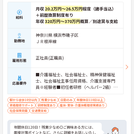
月収
20.2万円～26.5万円
程度（諸手当込）
＋前歴換算制度有り
給料
年収
320万円～370万円
概算／別途賞与支給
神奈川県 横浜市磯子区
勤務地
ＪＲ根岸線
正社員(正職員)
雇用形態
■介護福祉士、社会福祉士、精神保健福祉
士、社会福祉主事任用資格、介護支援専門
応募要件
員※経験者■初任者研修（ヘルパー2級）お
よび実務者研修（ヘルパー1級）※介護保険
施設または通所系サービス事業所において
駅から徒歩10分以内
残業少なめ
日勤のみ
年間休日110日以上
資格取得サポート
常勤で2年以上（勤務日数360日以上）
研修制度あり
産休･育休･介護休暇取得実績あり
社会保険完備
交通費支給
年間休日120日！残業少なめ◎ご興味ある方には、
面接対策ポイントなど、さらに詳細をお話しいたし