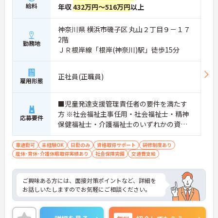
給料
年収
432万円～516万円
以上
神奈川県 横浜市磯子区 丸山２丁目９－１７
2階
勤務地
ＪＲ根岸線「根岸(神奈川)駅」徒歩15分
正社員(正職員)
雇用形態
■児童発達支援管理責任者の要件を満たす
方 ※社会福祉主事任用・社会福祉士・精神
応募要件
保健福祉士・介護福祉士のいずれかの資格
■普通自動車運転免許(AT限定可) 必須
車通勤可
未経験OK
日勤のみ
資格取得サポート
研修制度あり
産休･育休･介護休暇取得実績あり
社会保険完備
交通費支給
ご興味ある方には、面接対策ポイントなど、詳細を
お話しいたしますのでお気軽にご相談ください。