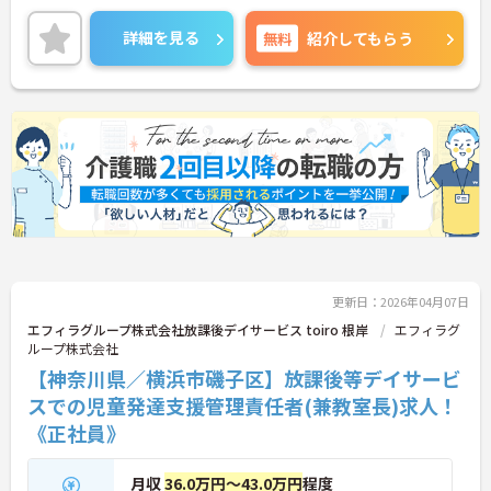
ご興味ある方には、面接対策ポイントなど、さらに
詳細をお話しいたしますのでお気軽にご相談くださ
詳細を見る
無料
紹介してもらう
い。
更新日：2026年04月07日
エフィラグループ株式会社放課後デイサービス toiro 根岸
エフィラグ
ループ株式会社
【神奈川県／横浜市磯子区】放課後等デイサービ
スでの児童発達支援管理責任者(兼教室長)求人！
《正社員》
月収
36.0万円～43.0万円
程度