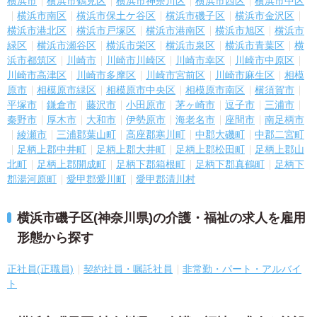
横浜市
横浜市鶴見区
横浜市神奈川区
横浜市西区
横浜市中区
横浜市南区
横浜市保土ケ谷区
横浜市磯子区
横浜市金沢区
横浜市港北区
横浜市戸塚区
横浜市港南区
横浜市旭区
横浜市
緑区
横浜市瀬谷区
横浜市栄区
横浜市泉区
横浜市青葉区
横
浜市都筑区
川崎市
川崎市川崎区
川崎市幸区
川崎市中原区
川崎市高津区
川崎市多摩区
川崎市宮前区
川崎市麻生区
相模
原市
相模原市緑区
相模原市中央区
相模原市南区
横須賀市
平塚市
鎌倉市
藤沢市
小田原市
茅ヶ崎市
逗子市
三浦市
秦野市
厚木市
大和市
伊勢原市
海老名市
座間市
南足柄市
綾瀬市
三浦郡葉山町
高座郡寒川町
中郡大磯町
中郡二宮町
足柄上郡中井町
足柄上郡大井町
足柄上郡松田町
足柄上郡山
北町
足柄上郡開成町
足柄下郡箱根町
足柄下郡真鶴町
足柄下
郡湯河原町
愛甲郡愛川町
愛甲郡清川村
横浜市磯子区(神奈川県)の介護・福祉の求人を雇用
形態から探す
正社員(正職員)
契約社員・嘱託社員
非常勤・パート・アルバイ
ト