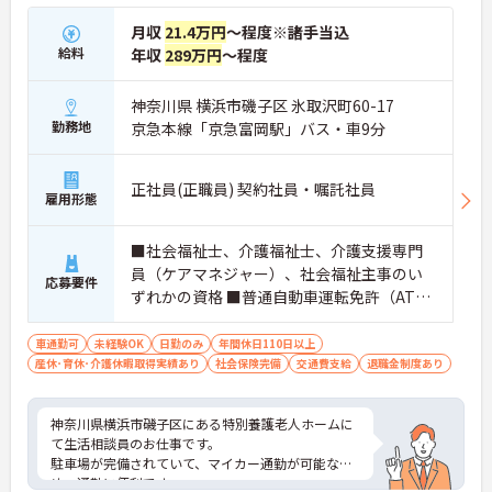
月収
21.4万円
～程度※諸手当込
給料
年収
289万円
～程度
神奈川県 横浜市磯子区 氷取沢町60-17
勤務地
京急本線「京急富岡駅」バス・車9分
正社員(正職員) 契約社員・嘱託社員
雇用形態
■社会福祉士、介護福祉士、介護支援専門
員（ケアマネジャー）、社会福祉主事のい
応募要件
ずれかの資格 ■普通自動車運転免許（AT限
定可） ■経験不問
車通勤可
未経験OK
日勤のみ
年間休日110日以上
産休･育休･介護休暇取得実績あり
社会保険完備
交通費支給
退職金制度あり
神奈川県横浜市磯子区にある特別養護老人ホームに
て生活相談員のお仕事です。
駐車場が完備されていて、マイカー通勤が可能なた
め、通勤に便利です。