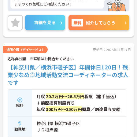
ますのでお気軽にご相談ください！
詳細を見る
無料
紹介してもらう
通所介護（デイサービス）
更新日：2025年11月17日
名称非公開 ※詳細はお問合せください
【神奈川県／横浜市磯子区】年間休日120日！残
業少なめ◎地域活動交流コーディネーターの求人
です
月収
20.2万円～26.5万円
程度（諸手当込）
＋前歴換算制度有り
給料
年収
300万円～350万円
概算／別途賞与支給
神奈川県 横浜市磯子区
勤務地
ＪＲ根岸線