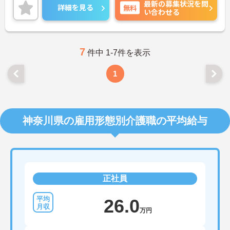
最新の募集状況を問
遇面も魅力の一つです。ご興味のある方は面接ポイ
詳細を見る
無料
い合わせる
ントなどをお伝えいたしますので、是非お気軽にお
問い合わせください！
7
件中 1-7件を表示
1
神奈川県の雇用形態別介護職の平均給与
正社員
26.0
万円