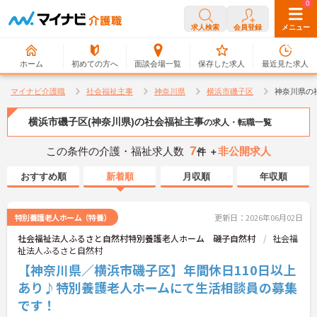
0
0
求人検索
会員登録
メニュー
ホーム
初めての方へ
面談会場一覧
保存した求人
最近見た求人
マイナビ介護職
社会福祉主事
神奈川県
横浜市磯子区
神奈川県の
横浜市磯子区(神奈川県)の社会福祉主事
の求人・転職一覧
7
この条件の介護・福祉求人数
非公開求人
件 ＋
おすすめ順
新着順
月収順
年収順
特別養護老人ホーム（特養）
更新日：2026年06月02日
社会福祉法人ふるさと自然村特別養護老人ホーム 磯子自然村
社会福
祉法人ふるさと自然村
【神奈川県／横浜市磯子区】年間休日110日以上
あり♪特別養護老人ホームにて生活相談員の募集
です！