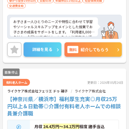
駅から徒歩10分以内
日勤のみ
年間休日110日以上
社会保険完備
交通費支給
お子さま一人ひとりのニーズや特性に合わせて学習
やソーシャルスキルアップをメインとした授業でお
子さまの成長をサポートをします。「利用者8,000
名以上、全国100教室以上」と多くの指導実績を通
して培ったノウハウもあり、満足度の高いサービス
の提供とともに、自身の療育分野でのスキル向上も
詳細を見る
無料
紹介してもらう
目指せます。年間休日は120日前後とプライベート
との両立もしやすいです。
ご興味のある方はお気軽にお問い合わせ下さい。さ
らに詳細などお伝えします！
募集停止
有料老人ホーム
更新日：2026年05月26日
ライクケア株式会社フェリエ ドゥ 磯子
ライクケア株式会社
【神奈川県／横浜市】福利厚生充実◎月収25万
円以上＆日勤帯◎介護付有料老人ホームでの相談
員兼介護職
月収
24.4万円～34.2万円
程度 諸手当込