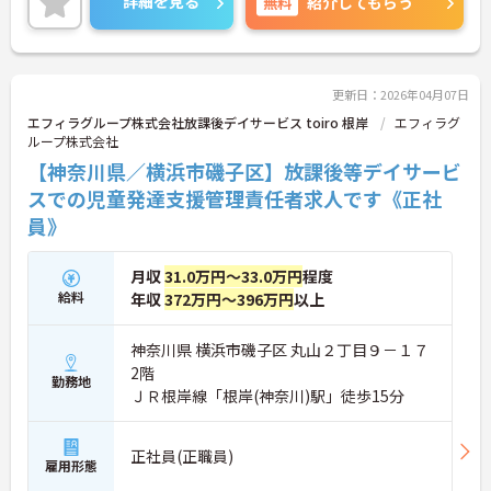
詳細を見る
無料
紹介してもらう
更新日：2026年04月07日
エフィラグループ株式会社放課後デイサービス toiro 根岸
エフィラグ
ループ株式会社
【神奈川県／横浜市磯子区】放課後等デイサービ
スでの児童発達支援管理責任者求人です《正社
員》
月収
31.0万円～33.0万円
程度
給料
年収
372万円～396万円
以上
神奈川県 横浜市磯子区 丸山２丁目９－１７
2階
勤務地
ＪＲ根岸線「根岸(神奈川)駅」徒歩15分
正社員(正職員)
雇用形態