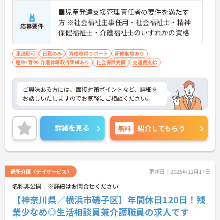
■児童発達支援管理責任者の要件を満たす
方 ※社会福祉主事任用・社会福祉士・精神
応募要件
保健福祉士・介護福祉士のいずれかの資格
車通勤可
日勤のみ
資格取得サポート
研修制度あり
産休･育休･介護休暇取得実績あり
社会保険完備
交通費支給
ご興味ある方には、面接対策ポイントなど、詳細を
お話しいたしますのでお気軽にご相談ください。
詳細を見る
無料
紹介してもらう
通所介護（デイサービス）
更新日：2025年11月17日
名称非公開 ※詳細はお問合せください
【神奈川県／横浜市磯子区】年間休日120日！残
業少なめ◎生活相談員兼介護職員の求人です