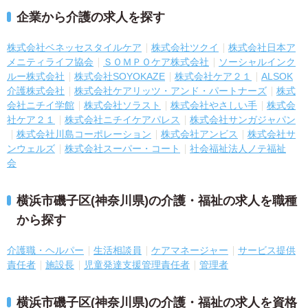
企業から介護の求人を探す
株式会社ベネッセスタイルケア
株式会社ツクイ
株式会社日本ア
メニティライフ協会
ＳＯＭＰＯケア株式会社
ソーシャルインク
ルー株式会社
株式会社SOYOKAZE
株式会社ケア２１
ALSOK
介護株式会社
株式会社ケアリッツ・アンド・パートナーズ
株式
会社ニチイ学館
株式会社ソラスト
株式会社やさしい手
株式会
社ケア２１
株式会社ニチイケアパレス
株式会社サンガジャパン
株式会社川島コーポレーション
株式会社アンビス
株式会社サ
ンウェルズ
株式会社スーパー・コート
社会福祉法人ノテ福祉
会
横浜市磯子区(神奈川県)の介護・福祉の求人を職種
から探す
介護職・ヘルパー
生活相談員
ケアマネージャー
サービス提供
責任者
施設長
児童発達支援管理責任者
管理者
横浜市磯子区(神奈川県)の介護・福祉の求人を資格