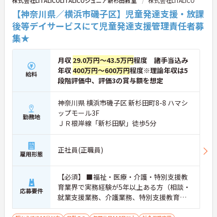
株式会社LITALICOLITALICOジュニア新杉田教室
株式会社LITALICO
【神奈川県／横浜市磯子区】児童発達支援・放課
後等デイサービスにて児童発達支援管理責任者募
集★
月収
29.0万円～43.5万円
程度 諸手当込み
年収
400万円～600万円
程度※理論年収は5
給料
段階評価中、評価3の賞与額を想定
神奈川県 横浜市磯子区 新杉田町8-8 ハマシ
ップモール3F
勤務地
ＪＲ根岸線「新杉田駅」徒歩5分
正社員(正職員)
雇用形態
【必須】 ■福祉・医療・介護・特別支援教
育業界で実務経験が5年以上ある方（相談・
応募要件
就業支援業務、介護業務、特別支援教育な
ど） ■児童発達支援管理責任者研修受講者