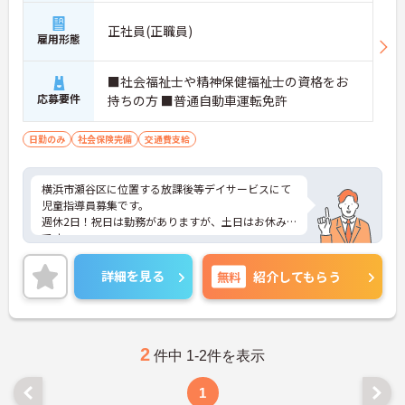
正社員(正職員)
雇用形態
■社会福祉士や精神保健福祉士の資格をお
応募要件
持ちの方 ■普通自動車運転免許
日勤のみ
社会保険完備
交通費支給
横浜市瀬谷区に位置する放課後等デイサービスにて
児童指導員募集です。
週休2日！祝日は勤務がありますが、土日はお休み
です。
ご興味のある方には、面接対策ポイントなど、さら
に詳細をお話しいたしますので、お気軽にご相談く
詳細を見る
無料
紹介してもらう
ださい。
2
件中 1-2件を表示
1