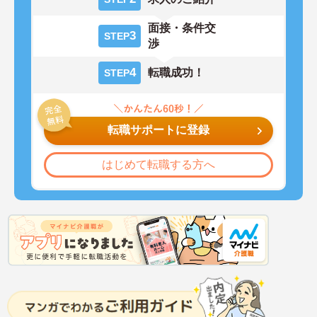
面接・条件交
3
STEP
渉
4
転職成功！
STEP
転職サポートに登録
はじめて転職する方へ