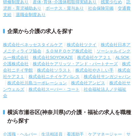
研修制度あり
産休･育休･介護休暇取得実績あり
残業少なめ
託
児所・育児補助あり
ボーナス・賞与あり
社会保険完備
交通費
支給
退職金制度あり
企業から介護の求人を探す
株式会社ベネッセスタイルケア
株式会社ツクイ
株式会社日本ア
メニティライフ協会
ＳＯＭＰＯケア株式会社
ソーシャルインク
ルー株式会社
株式会社SOYOKAZE
株式会社ケア２１
ALSOK
介護株式会社
株式会社ケアリッツ・アンド・パートナーズ
株式
会社ニチイ学館
株式会社ソラスト
株式会社やさしい手
株式会
社ケア２１
株式会社ニチイケアパレス
株式会社サンガジャパン
株式会社川島コーポレーション
株式会社アンビス
株式会社サ
ンウェルズ
株式会社スーパー・コート
社会福祉法人ノテ福祉
会
横浜市瀬谷区(神奈川県)の介護・福祉の求人を職種
から探す
介護職・ヘルパー
生活相談員
看護助手
ケアマネージャー
サ