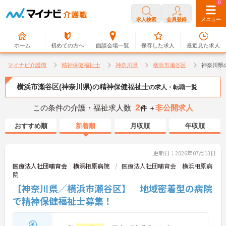
0
0
求人検索
会員登録
メニュー
ホーム
初めての方へ
面談会場一覧
保存した求人
最近見た求人
マイナビ介護職
精神保健福祉士
神奈川県
横浜市瀬谷区
神奈川県
横浜市瀬谷区(神奈川県)の精神保健福祉士
の求人・転職一覧
2
この条件の介護・福祉求人数
非公開求人
件 ＋
おすすめ順
新着順
月収順
年収順
更新日：2026年07月13日
医療法人社団哺育会 横浜相原病院
医療法人社団哺育会 横浜相原病
院
【神奈川県／横浜市瀬谷区】 地域密着型の病院
で精神保健福祉士募集！