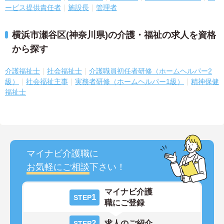
ービス提供責任者
施設長
管理者
横浜市瀬谷区(神奈川県)の介護・福祉の求人を資格
から探す
介護福祉士
社会福祉士
介護職員初任者研修（ホームヘルパー2
級）
社会福祉主事
実務者研修（ホームヘルパー1級）
精神保健
福祉士
マイナビ介護職に
お気軽にご相談
下さい！
マイナビ介護
1
STEP
職にご登録
2
求人のご紹介
STEP