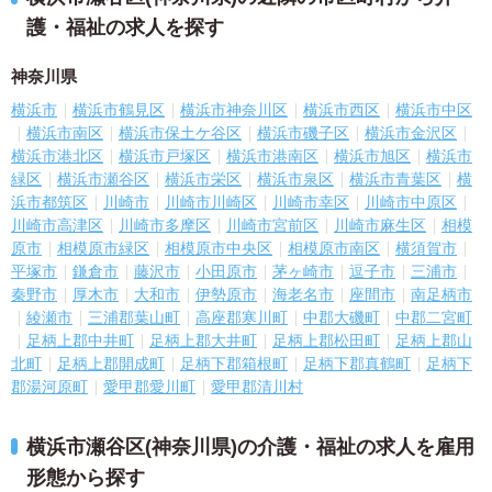
護・福祉の求人を探す
神奈川県
横浜市
横浜市鶴見区
横浜市神奈川区
横浜市西区
横浜市中区
横浜市南区
横浜市保土ケ谷区
横浜市磯子区
横浜市金沢区
横浜市港北区
横浜市戸塚区
横浜市港南区
横浜市旭区
横浜市
緑区
横浜市瀬谷区
横浜市栄区
横浜市泉区
横浜市青葉区
横
浜市都筑区
川崎市
川崎市川崎区
川崎市幸区
川崎市中原区
川崎市高津区
川崎市多摩区
川崎市宮前区
川崎市麻生区
相模
原市
相模原市緑区
相模原市中央区
相模原市南区
横須賀市
平塚市
鎌倉市
藤沢市
小田原市
茅ヶ崎市
逗子市
三浦市
秦野市
厚木市
大和市
伊勢原市
海老名市
座間市
南足柄市
綾瀬市
三浦郡葉山町
高座郡寒川町
中郡大磯町
中郡二宮町
足柄上郡中井町
足柄上郡大井町
足柄上郡松田町
足柄上郡山
北町
足柄上郡開成町
足柄下郡箱根町
足柄下郡真鶴町
足柄下
郡湯河原町
愛甲郡愛川町
愛甲郡清川村
横浜市瀬谷区(神奈川県)の介護・福祉の求人を雇用
形態から探す