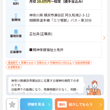
月収
20.0万円
～程度（諸手当込み）
給料
神奈川県 横浜市瀬谷区 阿久和南2-3-12
勤務地
相模鉄道本線「三ツ境駅」バス・車10分
正社員(正職員)
雇用形態
■精神保健福祉士免許
応募要件
車通勤可
残業少なめ
日勤のみ
年間休日110日以上
社会保険完備
交通費支給
神奈川県横浜市瀬谷区に位置する精神科病院での求
人です。
日勤帯での勤務になり、残業時間が少なく、年間休
日も120日ございますので、ライフ・ワーク・バラ
ンスを大切にしたい方にもおすすめです。
ご興味ある方には、面接対策ポイントなど、さらに
詳細を見る
無料
紹介してもらう
詳細をお話しいたしますのでお気軽にご相談くださ