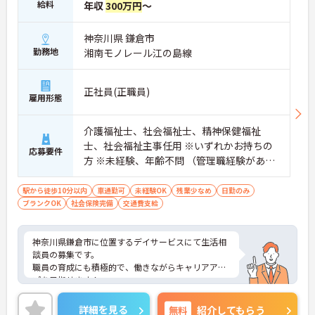
給料
年収
300万円
～
神奈川県 鎌倉市
勤務地
湘南モノレール江の島線
正社員(正職員)
雇用形態
介護福祉士、社会福祉士、精神保健福祉
士、社会福祉主事任用 ※いずれかお持ちの
応募要件
方 ※未経験、年齢不問 （管理職経験がある
方歓迎）
駅から徒歩10分以内
車通勤可
未経験OK
残業少なめ
日勤のみ
ブランクOK
社会保険完備
交通費支給
神奈川県鎌倉市に位置するデイサービスにて生活相
談員の募集です。
職員の育成にも積極的で、働きながらキャリアアッ
プを目指せます！
ご興味のある方には、面接対策ポイントなど、さら
に詳細をお話しいたしますので、お気軽にご相談く
詳細を見る
無料
紹介してもらう