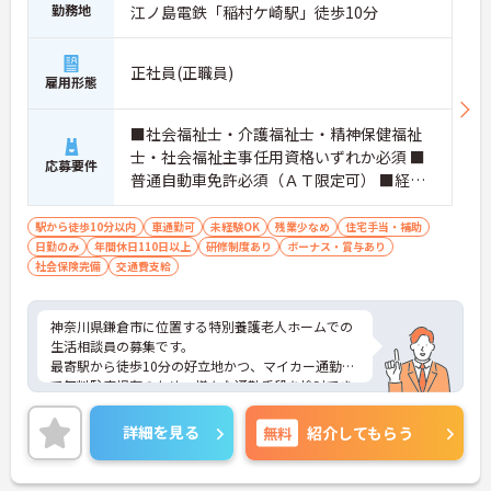
勤務地
江ノ島電鉄「稲村ケ崎駅」徒歩10分
正社員(正職員)
雇用形態
■社会福祉士・介護福祉士・精神保健福祉
士・社会福祉主事任用資格いずれか必須 ■
応募要件
普通自動車免許必須（ＡＴ限定可） ■経験
不問
駅から徒歩10分以内
車通勤可
未経験OK
残業少なめ
住宅手当・補助
日勤のみ
年間休日110日以上
研修制度あり
ボーナス・賞与あり
社会保険完備
交通費支給
神奈川県鎌倉市に位置する特別養護老人ホームでの
生活相談員の募集です。
最寄駅から徒歩10分の好立地かつ、マイカー通勤◎
で無料駐車場有のため、様々な通勤手段を検討でき
て快適！
経験不問のため初めてのお仕事にピッタリ！
詳細を見る
無料
紹介してもらう
ご興味のある方はご面接のポイントをお伝えいたし
ますので、お気軽にご相談ください。