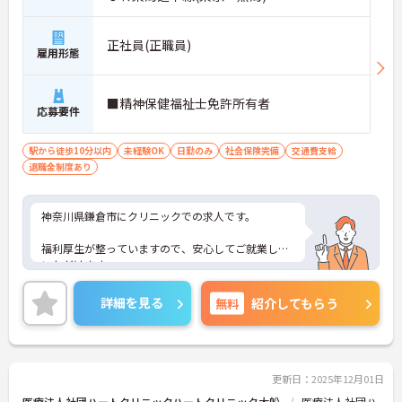
正社員(正職員)
雇用形態
■精神保健福祉士免許所有者
応募要件
駅から徒歩10分以内
未経験OK
日勤のみ
社会保険完備
交通費支給
退職金制度あり
神奈川県鎌倉市にクリニックでの求人です。
福利厚生が整っていますので、安心してご就業して
いただけます。
ご興味のある方は、お気軽にお問い合わせくださ
詳細を見る
無料
紹介してもらう
い。
更新日：2025年12月01日
医療法人社団ハートクリニックハートクリニック大船
医療法人社団ハ