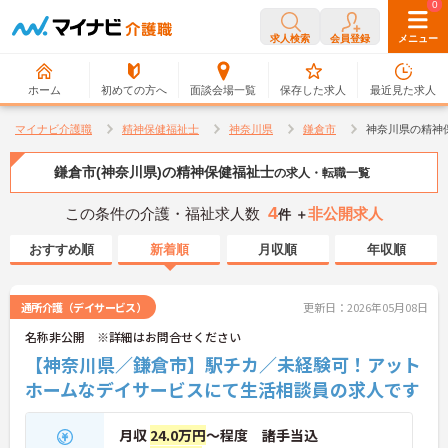
0
0
求人検索
会員登録
メニュー
ホーム
初めての方へ
面談会場一覧
保存した求人
最近見た求人
マイナビ介護職
精神保健福祉士
神奈川県
鎌倉市
神奈川県の精神
鎌倉市(神奈川県)の精神保健福祉士
の求人・転職一覧
4
この条件の介護・福祉求人数
非公開求人
件 ＋
おすすめ順
新着順
月収順
年収順
通所介護（デイサービス）
更新日：2026年05月08日
名称非公開 ※詳細はお問合せください
【神奈川県／鎌倉市】駅チカ／未経験可！アット
ホームなデイサービスにて生活相談員の求人です
月収
24.0万円
～程度 諸手当込