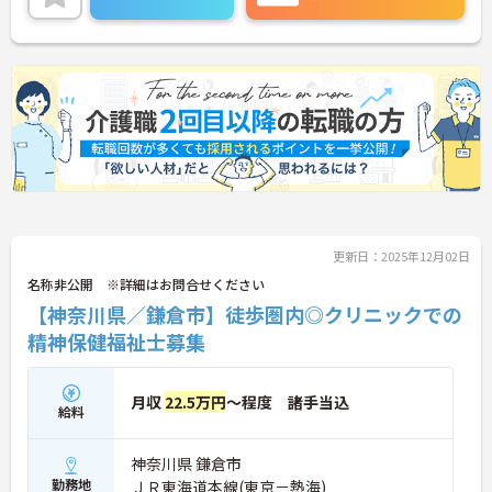
ださい。
更新日：2025年12月02日
名称非公開 ※詳細はお問合せください
【神奈川県／鎌倉市】徒歩圏内◎クリニックでの
精神保健福祉士募集
月収
22.5万円
～程度 諸手当込
給料
神奈川県 鎌倉市
勤務地
ＪＲ東海道本線(東京－熱海)