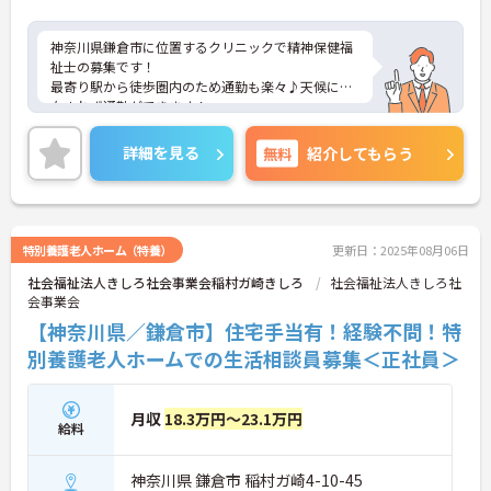
神奈川県鎌倉市に位置するクリニックで精神保健福
祉士の募集です！
最寄り駅から徒歩圏内のため通勤も楽々♪天候に左
右されず通勤ができます！
日勤のみのお仕事で、年間休日110日以上もありプ
ライベートとの両立を目指す方におすすめの環境で
詳細を見る
無料
紹介してもらう
す◎昇給や賞与制度があり、頑張りが評価されてし
っかりと還元されます。しっかりとしたフォロー体
制で、経験に関わらず安心してスタートできます。
こちらの求人にご興味がございましたら面接のポイ
ントもお伝えしますので是非ご応募お待ちしており
特別養護老人ホーム（特養）
更新日：2025年08月06日
ます。
社会福祉法人きしろ社会事業会稲村ガ崎きしろ
社会福祉法人きしろ社
会事業会
【神奈川県／鎌倉市】住宅手当有！経験不問！特
別養護老人ホームでの生活相談員募集＜正社員＞
月収
18.3万円～23.1万円
給料
神奈川県 鎌倉市 稲村ガ崎4-10-45