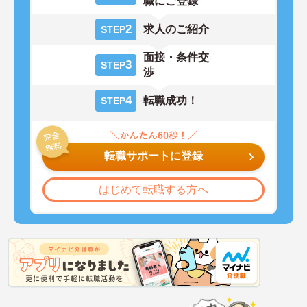
職にご登録
2
求人のご紹介
STEP
面接・条件交
3
STEP
渉
4
転職成功！
STEP
転職サポートに登録
はじめて転職する方へ