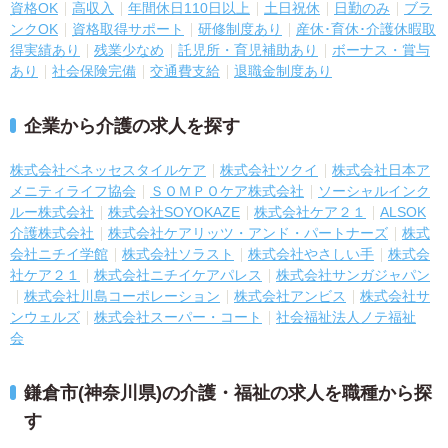
資格OK
高収入
年間休日110日以上
土日祝休
日勤のみ
ブラ
ンクOK
資格取得サポート
研修制度あり
産休･育休･介護休暇取
得実績あり
残業少なめ
託児所・育児補助あり
ボーナス・賞与
あり
社会保険完備
交通費支給
退職金制度あり
企業から介護の求人を探す
株式会社ベネッセスタイルケア
株式会社ツクイ
株式会社日本ア
メニティライフ協会
ＳＯＭＰＯケア株式会社
ソーシャルインク
ルー株式会社
株式会社SOYOKAZE
株式会社ケア２１
ALSOK
介護株式会社
株式会社ケアリッツ・アンド・パートナーズ
株式
会社ニチイ学館
株式会社ソラスト
株式会社やさしい手
株式会
社ケア２１
株式会社ニチイケアパレス
株式会社サンガジャパン
株式会社川島コーポレーション
株式会社アンビス
株式会社サ
ンウェルズ
株式会社スーパー・コート
社会福祉法人ノテ福祉
会
鎌倉市(神奈川県)の介護・福祉の求人を職種から探
す