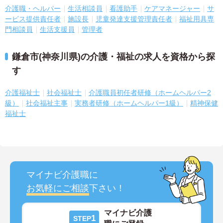
介護職・ヘルパー
生活相談員
看護助手
ケアマネージャー
サ
ービス提供責任者
施設長
児童発達支援管理責任者
福祉用具専
門相談員
生活支援員
管理者
鎌倉市(神奈川県)の介護・福祉の求人を資格から探
す
介護福祉士
社会福祉士
介護職員初任者研修（ホームヘルパー2
級）
社会福祉主事
実務者研修（ホームヘルパー1級）
精神保健
福祉士
マイナビ介護職に
お気軽にご相談
下さい！
マイナビ介護
1
STEP