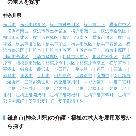
の求人を探す
神奈川県
横浜市
横浜市鶴見区
横浜市神奈川区
横浜市西区
横浜市中区
横浜市南区
横浜市保土ケ谷区
横浜市磯子区
横浜市金沢区
横浜市港北区
横浜市戸塚区
横浜市港南区
横浜市旭区
横浜市
緑区
横浜市瀬谷区
横浜市栄区
横浜市泉区
横浜市青葉区
横
浜市都筑区
川崎市
川崎市川崎区
川崎市幸区
川崎市中原区
川崎市高津区
川崎市多摩区
川崎市宮前区
川崎市麻生区
相模
原市
相模原市緑区
相模原市中央区
相模原市南区
横須賀市
平塚市
鎌倉市
藤沢市
小田原市
茅ヶ崎市
逗子市
三浦市
秦野市
厚木市
大和市
伊勢原市
海老名市
座間市
南足柄市
綾瀬市
三浦郡葉山町
高座郡寒川町
中郡大磯町
中郡二宮町
足柄上郡中井町
足柄上郡大井町
足柄上郡松田町
足柄上郡山
北町
足柄上郡開成町
足柄下郡箱根町
足柄下郡真鶴町
足柄下
郡湯河原町
愛甲郡愛川町
愛甲郡清川村
鎌倉市(神奈川県)の介護・福祉の求人を雇用形態か
ら探す