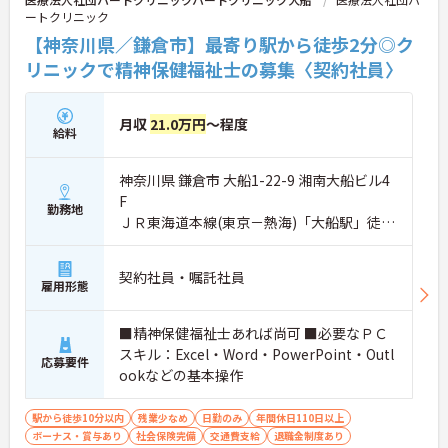
ートクリニック
【神奈川県／鎌倉市】最寄り駅から徒歩2分◎ク
リニックで精神保健福祉士の募集〈契約社員〉
月収
21.0万円
～程度
給料
神奈川県 鎌倉市 大船1-22-9 湘南大船ビル4
F
勤務地
ＪＲ東海道本線(東京－熱海)「大船駅」徒歩
2分
契約社員・嘱託社員
雇用形態
■精神保健福祉士あれば尚可 ■必要なＰＣ
スキル：Excel・Word・PowerPoint・Outl
応募要件
ookなどの基本操作
駅から徒歩10分以内
残業少なめ
日勤のみ
年間休日110日以上
ボーナス・賞与あり
社会保険完備
交通費支給
退職金制度あり