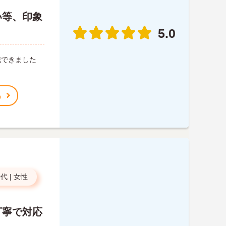
い等、印象
5.0
職できました
る
0代
|
女性
丁寧で対応