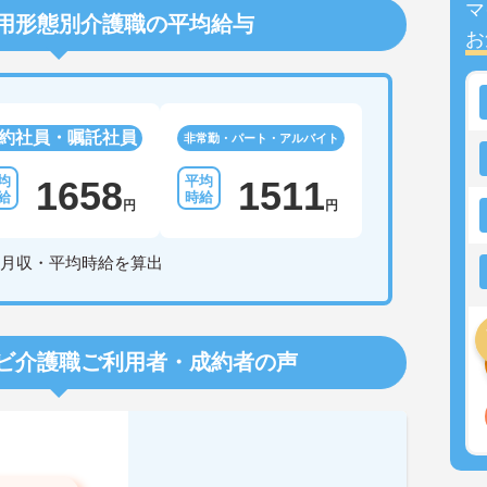
マ
用形態別介護職の平均給与
お
約社員・嘱託社員
非常勤・パート・アルバイト
1658
1511
円
円
月収・平均時給を算出
ビ介護職
ご利用者・成約者の声