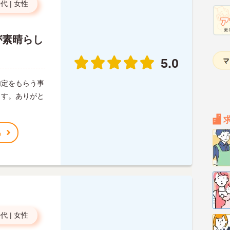
0代
|
女性
が素晴らし
5.0
内定をもらう事
ます。ありがと
る
0代
|
女性