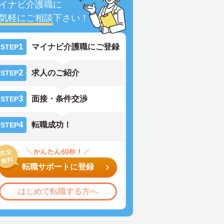
イナビ介護職に
気軽にご相談
下さい！
1
マイナビ介護職にご登録
STEP
2
求人のご紹介
STEP
3
面接・条件交渉
STEP
4
転職成功！
STEP
転職サポートに登録
はじめて転職する方へ