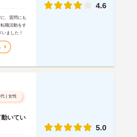
4.6
密に、質問にも
く転職活動をす
ざいました！
る
0代
|
女性
て動いてい
5.0