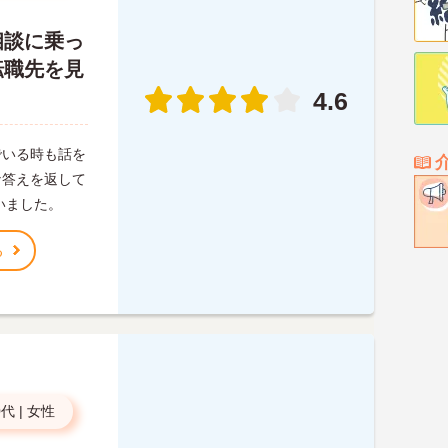
相談に乗っ
転職先を見
。
4.6
でいる時も話を
な答えを返して
いました。
る
0代
|
女性