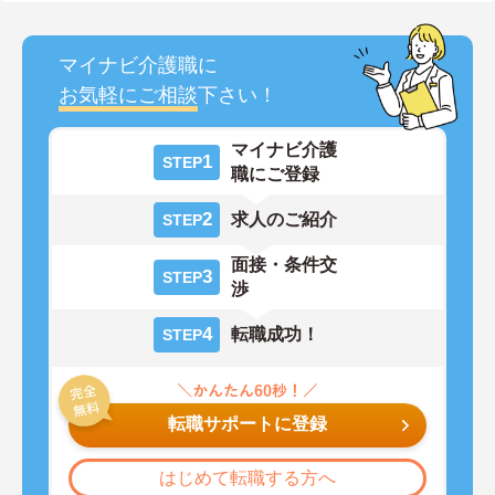
マイナビ介護職に
お気軽にご相談
下さい！
マイナビ介護
1
STEP
職にご登録
2
求人のご紹介
STEP
面接・条件交
3
STEP
渉
4
転職成功！
STEP
転職サポートに登録
はじめて転職する方へ