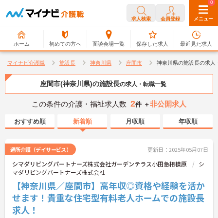
0
0
求人検索
会員登録
メニュー
ホーム
初めての方へ
面談会場一覧
保存した求人
最近見た求人
マイナビ介護職
施設長
神奈川県
座間市
神奈川県の施設長の求人
座間市(神奈川県)の施設長
の求人・転職一覧
2
この条件の介護・福祉求人数
非公開求人
件 ＋
おすすめ順
新着順
月収順
年収順
通所介護（デイサービス）
更新日：2025年05月07日
シマダリビングパートナーズ株式会社ガーデンテラス小田急相模原
シ
マダリビングパートナーズ株式会社
【神奈川県／座間市】高年収◎資格や経験を活か
せます！貴重な住宅型有料老人ホームでの施設長
求人！