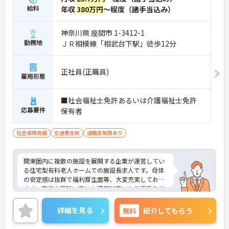
給料
年収
380万円
～程度（諸手当込み）
神奈川県 座間市 1-3412-1
勤務地
ＪＲ相模線「相武台下駅」徒歩12分
正社員(正職員)
雇用形態
■社会福祉士免許あるいは介護福祉士免許
応募要件
保有者
社会保険完備
交通費支給
退職金制度あり
関東圏内に複数の施設を展開する企業が運営してい
る住宅型有料老人ホームでの施設長求人です。母体
の安定感は抜群で福利厚生面等、大変充実しており
ます。実績や経験に応じた評価制度により頑張りが
きちんと給与に還元され、年収500万円以上も期待
できます。ご興味のある方はお気軽にお問い合わせ
詳細を見る
無料
紹介してもらう
下さいませ。