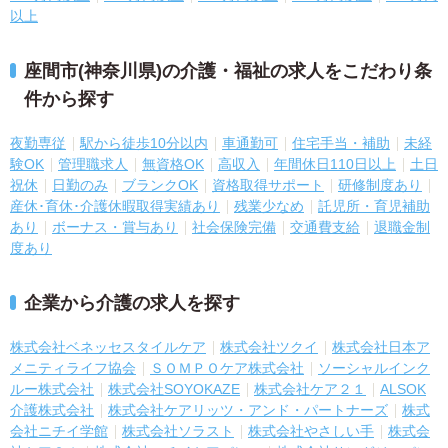
以上
座間市(神奈川県)の介護・福祉の求人をこだわり条
件から探す
夜勤専従
駅から徒歩10分以内
車通勤可
住宅手当・補助
未経
験OK
管理職求人
無資格OK
高収入
年間休日110日以上
土日
祝休
日勤のみ
ブランクOK
資格取得サポート
研修制度あり
産休･育休･介護休暇取得実績あり
残業少なめ
託児所・育児補助
あり
ボーナス・賞与あり
社会保険完備
交通費支給
退職金制
度あり
企業から介護の求人を探す
株式会社ベネッセスタイルケア
株式会社ツクイ
株式会社日本ア
メニティライフ協会
ＳＯＭＰＯケア株式会社
ソーシャルインク
ルー株式会社
株式会社SOYOKAZE
株式会社ケア２１
ALSOK
介護株式会社
株式会社ケアリッツ・アンド・パートナーズ
株式
会社ニチイ学館
株式会社ソラスト
株式会社やさしい手
株式会