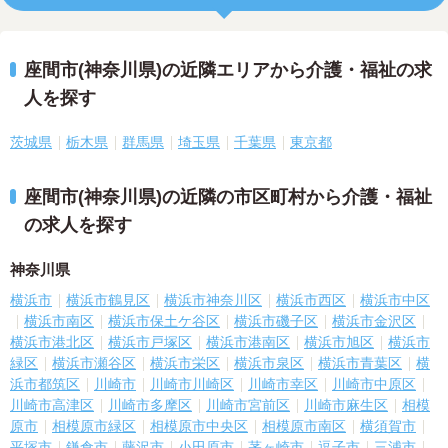
座間市(神奈川県)の近隣エリアから介護・福祉の求
人を探す
茨城県
栃木県
群馬県
埼玉県
千葉県
東京都
座間市(神奈川県)の近隣の市区町村から介護・福祉
の求人を探す
神奈川県
横浜市
横浜市鶴見区
横浜市神奈川区
横浜市西区
横浜市中区
横浜市南区
横浜市保土ケ谷区
横浜市磯子区
横浜市金沢区
横浜市港北区
横浜市戸塚区
横浜市港南区
横浜市旭区
横浜市
緑区
横浜市瀬谷区
横浜市栄区
横浜市泉区
横浜市青葉区
横
浜市都筑区
川崎市
川崎市川崎区
川崎市幸区
川崎市中原区
川崎市高津区
川崎市多摩区
川崎市宮前区
川崎市麻生区
相模
原市
相模原市緑区
相模原市中央区
相模原市南区
横須賀市
平塚市
鎌倉市
藤沢市
小田原市
茅ヶ崎市
逗子市
三浦市