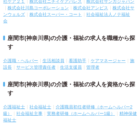
社ケア２１
株式会社ニチイケアパレス
株式会社サンガジャパン
株式会社川島コーポレーション
株式会社アンビス
株式会社サ
ンウェルズ
株式会社スーパー・コート
社会福祉法人ノテ福祉
会
座間市(神奈川県)の介護・福祉の求人を職種から探
す
介護職・ヘルパー
生活相談員
看護助手
ケアマネージャー
施
設長
サービス管理責任者
生活支援員
管理者
座間市(神奈川県)の介護・福祉の求人を資格から探
す
介護福祉士
社会福祉士
介護職員初任者研修（ホームヘルパー2
級）
社会福祉主事
実務者研修（ホームヘルパー1級）
精神保健
福祉士