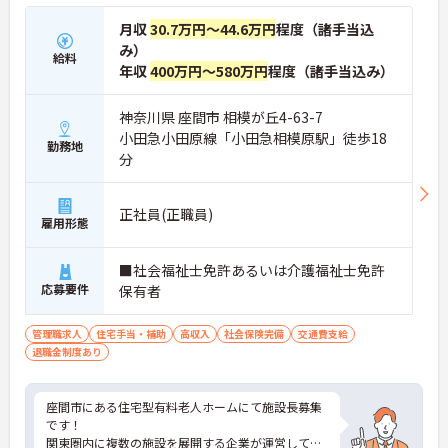
月収
30.7万円～44.6万円
程度（諸手当込
み）
給料
年収
400万円～580万円
程度（諸手当込み）
神奈川県 座間市 相模が丘4-63-7
小田急小田原線「小田急相模原駅」徒歩18
勤務地
分
正社員(正職員)
雇用形態
■社会福祉士免許あるいは介護福祉士免許
応募要件
保有者
管理職求人
住宅手当・補助
高収入
社会保険完備
交通費支給
退職金制度あり
座間市にある住宅型有料老人ホームにて施設長募集
です！
関東圏内に複数の施設を展開する企業が運営してい