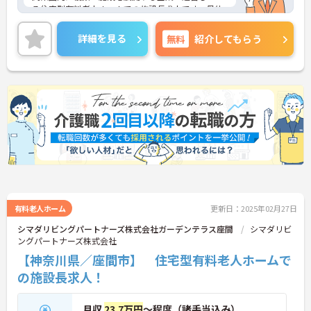
る住宅型有料老人ホームでの施設長求人です。母体
の安定感は抜群で福利厚生面等、大変充実しており
ます。実績や経験に応じた評価制度により頑張りが
詳細を見る
無料
紹介してもらう
きちんと給与に還元され、年収500万円以上も期待
できます。ご興味のある方はお気軽にお問い合わせ
下さいませ。
有料老人ホーム
更新日：2025年02月27日
シマダリビングパートナーズ株式会社ガーデンテラス座間
シマダリビ
ングパートナーズ株式会社
【神奈川県／座間市】 住宅型有料老人ホームで
の施設長求人！
月収
23.7万円
～程度（諸手当込み）