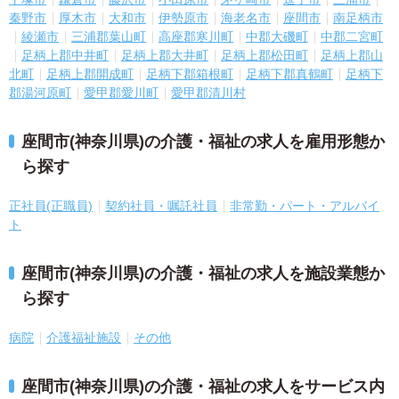
秦野市
厚木市
大和市
伊勢原市
海老名市
座間市
南足柄市
綾瀬市
三浦郡葉山町
高座郡寒川町
中郡大磯町
中郡二宮町
足柄上郡中井町
足柄上郡大井町
足柄上郡松田町
足柄上郡山
北町
足柄上郡開成町
足柄下郡箱根町
足柄下郡真鶴町
足柄下
郡湯河原町
愛甲郡愛川町
愛甲郡清川村
座間市(神奈川県)の介護・福祉の求人を雇用形態か
ら探す
正社員(正職員)
契約社員・嘱託社員
非常勤・パート・アルバイ
ト
座間市(神奈川県)の介護・福祉の求人を施設業態か
ら探す
病院
介護福祉施設
その他
座間市(神奈川県)の介護・福祉の求人をサービス内