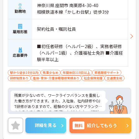
神奈川県 座間市 南栗原4-30-40
勤務地
相模鉄道本線「かしわ台駅」徒歩3分
契約社員・嘱託社員
雇用形態
■初任者研修（ヘルパー2級）、実務者研修
（ヘルパー1級）、介護福祉士免許 ■介護経
応募要件
験半年以上
駅から徒歩10分以内
残業少なめ
年間休日110日以上
資格取得サポート
研修制度あり
産休･育休･介護休暇取得実績あり
社会保険完備
交通費支給
残業が少ないので、ワークライフバランスを重視し
た働き方ができます。また、入社後、社内研修やOJ
T研修がありますので、経験の少ない方やブランク
のある方でも安心してご勤務いただけます。ご興味
ある方には、面接のポイントなど、さらに詳細をお
話致しますのでお気軽にご相談ください。
詳細を見る
無料
紹介してもらう
利用者様には「安全・安心・清潔をベースに笑顔の