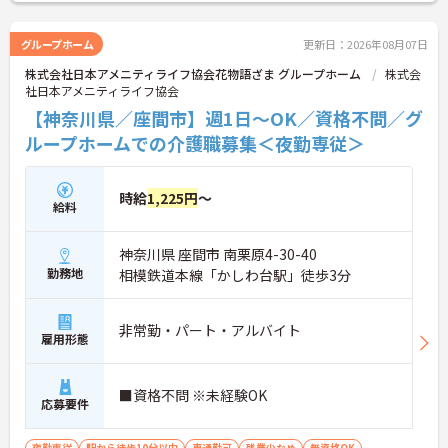
ある生活」の提供を目指し、働くスタッフが「職場
の風通しが良く、自分の働きがきちんと評価されて
いる」と実感できる環境づくりに取り組んでいま
グループホーム
更新日：2026年08月07日
す。
株式会社日本アメニティライフ協会花物語ざま グループホーム
株式会
社日本アメニティライフ協会
【神奈川県／座間市】週1日～OK／資格不問／グ
ループホームでの介護職募集＜夜勤専従＞
時給
1,225円
～
給料
神奈川県 座間市 南栗原4-30-40
勤務地
相模鉄道本線「かしわ台駅」徒歩3分
非常勤・パート・アルバイト
雇用形態
■資格不問 ※未経験OK
応募要件
夜勤専従
駅から徒歩10分以内
車通勤可
残業少なめ
無資格OK