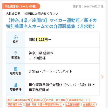
ご興味ある方には、面接対策ポイントなど、さらに
詳細をお話しいたしますのでお気軽にご相談くださ
特別養護老人ホーム（特養）
更新日：2026年08月07日
い！
名称非公開 ※詳細はお問合せください
【神奈川県／座間市】マイカー通勤可／駅チカ
特別養護老人ホームでの介護職募集〈非常勤〉
時給
1,225円
～
給料
神奈川県 座間市
勤務地
ＪＲ相模線
非常勤・パート・アルバイト
雇用形態
■介護職員初任者研修（ヘルパー2級）以上
応募要件
■実務経験者
駅から徒歩10分以内
車通勤可
託児所・育児補助
資格取得サポート
研修制度あり
産休･育休･介護休暇取得実績あり
社会保険完備
交通費支給