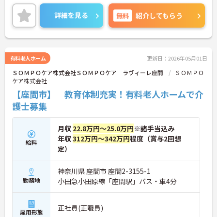
きるのが大きな特徴です。「生活の楽しみ」を一緒
に共有し、笑顔を引き出すことができるため、日々
詳細を見る
無料
紹介してもらう
の業務を通じて深いやりがいを感じることができま
す。
＜手厚い研修とサポート体制＞入社時には研修施設
での7日間の集合研修があり、基礎からしっかり学
べます。現場配属後も、先輩職員が一緒に行うOJT
有料老人ホーム
更新日：2026年05月01日
研修で丁寧に業務を教えるので、独り立ちまで安心
ＳＯＭＰＯケア株式会社ＳＯＭＰＯケア ラヴィーレ座間
ＳＯＭＰＯ
してステップアップできます。入社後のフォローア
ケア株式会社
ップ研修も定期的にあり、悩みや不安を解消しなが
ら成長できます。
【座間市】 教育体制充実！有料老人ホームで介
＜働きながら資格取得＆収入アップを目指せる＞
護士募集
「実務者研修」の費用は全額会社負担、「介護福祉
士」の講習会実施など、資格取得へのバックアップ
が非常に充実しています。
月収
22.8万円～25.0万円
※諸手当込み
年収
312万円～342万円
程度（賞与2回想
給料
定）
神奈川県 座間市 座間2-3155-1
勤務地
小田急小田原線「座間駅」バス・車4分
正社員(正職員)
雇用形態