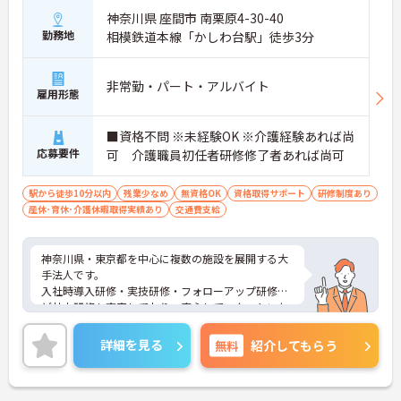
神奈川県 座間市 南栗原4-30-40
勤務地
相模鉄道本線「かしわ台駅」徒歩3分
非常勤・パート・アルバイト
雇用形態
■資格不問 ※未経験OK ※介護経験あれば尚
応募要件
可 介護職員初任者研修修了者あれば尚可
駅から徒歩10分以内
残業少なめ
無資格OK
資格取得サポート
研修制度あり
産休･育休･介護休暇取得実績あり
交通費支給
神奈川県・東京都を中心に複数の施設を展開する大
手法人です。
入社時導入研修・実技研修・フォローアップ研修な
ど社内研修も充実しており、安心してスタートいた
だけます。
資格取得のための支援制度もあり、働きながらスキ
詳細を見る
無料
紹介してもらう
ルアップも目指せます。
施設形態が豊富なため、キャリアアップの際には
様々な業種での経験を積むこともできます。