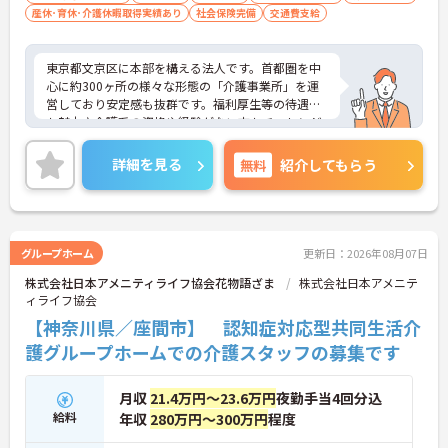
産休･育休･介護休暇取得実績あり
社会保険完備
交通費支給
東京都文京区に本部を構える法人です。首都圏を中
心に約300ヶ所の様々な形態の「介護事業所」を運
営しており安定感も抜群です。福利厚生等の待遇面
も魅力♪介護系の資格や経験がない方もチャレンジ
OK◎資格取得支援もあり働きながらスキルアップも
目指します。ご興味ある方には、面接対策ポイント
詳細を見る
無料
紹介してもらう
など、さらに詳細をお話しいたしますのでお気軽に
ご相談ください！
グループホーム
更新日：2026年08月07日
株式会社日本アメニティライフ協会花物語ざま
株式会社日本アメニテ
ィライフ協会
【神奈川県／座間市】 認知症対応型共同生活介
護グループホームでの介護スタッフの募集です
月収
21.4万円～23.6万円
夜勤手当4回分込
給料
年収
280万円～300万円
程度