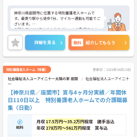
神奈川県座間市に位置する特別養護老人ホームで
す。最寄り駅から徒歩7分、マイカー通勤も可能でご
ざいます。
年間休日は114日ありお休みがしっかり取得できま
すので、スタッフにとって理想の働き方を実現して
います。
詳細を見る
無料
紹介してもらう
賞与は計4ヶ月分の支給実績と嬉しい高待遇で、頑
張りが評価されてしっかりと職員に還元されます。
ご興味のある方には、面接対策ポイントなど、さら
に詳細をお話しいたしますのでお気軽にご相談くだ
さい！
特別養護老人ホーム（特養）
更新日：2026年04月10日
社会福祉法人ユーアイ二十一太陽の家 座間
社会福祉法人ユーアイ二十
一
【神奈川県／座間市】賞与4ヶ月分実績／年間休
日110日以上 特別養護老人ホームでの介護職募
集〈日勤〉
月収
17.5万円～35.2万円
程度 諸手当込
給料
年収
278万円～561万円
程度 賞与込