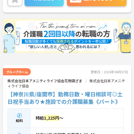
い！
グループホーム
更新日：2026年08月07日
株式会社日本アメニティライフ協会花物語ざま
株式会社日本アメニテ
ィライフ協会
【神奈川県/座間市】勤務日数・曜日相談可◎土
日祝手当あり★施設での介護職募集《パート》
時給
1,225円
～
給料