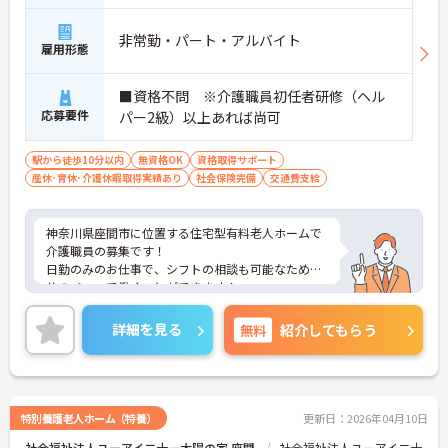
非常勤・パート・アルバイト
雇用形態
■資格不問 ※介護職員初任者研修（ヘル
応募要件
パー2級）以上あれば尚可
駅から徒歩10分以内
無資格OK
資格取得サポート
産休･育休･介護休暇取得実績あり
社会保険完備
交通費支給
神奈川県座間市に位置する住宅型有料老人ホームで
介護職員の募集です！
日勤のみのお仕事で、シフトの相談も可能なため自
分のペースで働くことができます！
最寄り駅から徒歩2分圏内のため通勤も楽々♪天候
に左右されず通勤ができます！しっかりとしたフォ
詳細を見る
無料
紹介してもらう
ロー体制で、経験に関わらず安心してスタートでき
ます。
こちらの求人にご興味がございましたら面接のポイ
ントもお伝えしますので是非ご応募お待ちしており
ます。
特別養護老人ホーム（特養）
更新日：2026年04月10日
社会福祉法人ユーアイ二十一太陽の家 座間
社会福祉法人ユーアイ二十