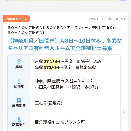
有料老人ホーム
更新日：2026年05月02日
ＳＯＭＰＯケア株式会社ＳＯＭＰＯケア ラヴィーレ座間谷戸山公園
ＳＯＭＰＯケア株式会社
【神奈川県／座間市】月8日～10日休み♪多彩な
キャリア◎有料老人ホームで介護福祉士募集
月収
27.1万円
～程度 ※諸手当込み
給料
年収
370万円
～程度 ※想定年収
神奈川県 座間市 入谷東3-41-17
勤務地
小田急小田原線「座間駅」徒歩7分
正社員(正職員)
雇用形態
■介護福祉士 ※ブランク可
応募要件