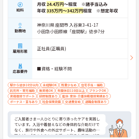
月収
24.4万円
～程度 ※諸手当込み
給料
年収
335万円～342万円
程度 ※想定年収
神奈川県 座間市 入谷東3-41-17
勤務地
小田急小田原線「座間駅」徒歩7分
正社員(正職員)
雇用形態
■資格・経験不問
応募要件
駅から徒歩10分以内
未経験OK
残業少なめ
住宅手当・補助
託児所・育児補助
無資格OK
年間休日110日以上
ブランクOK
資格取得サポート
研修制度あり
産休･育休･介護休暇取得実績あり
ボーナス・賞与あり
社会保険完備
交通費支給
退職金制度あり
ご入居者さま一人ひとりに寄り添ったケアを実践し
ています。入浴や着替えなどの身体的な介助だけで
なく、旅行や外食への外出サポート、趣味活動の企
画など、「その人らしい生活」を彩るお手伝いがで