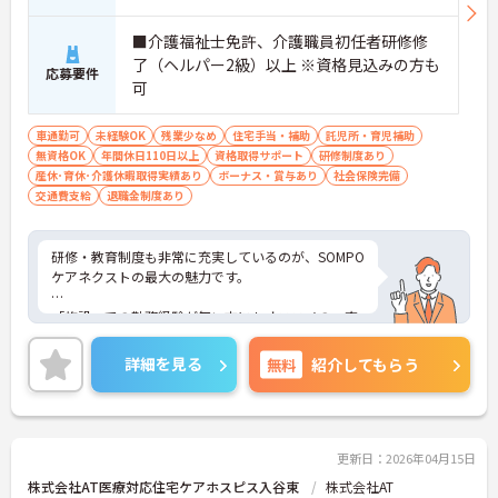
■介護福祉士免許、介護職員初任者研修修
了（ヘルパー2級）以上 ※資格見込みの方も
応募要件
可
車通勤可
未経験OK
残業少なめ
住宅手当・補助
託児所・育児補助
無資格OK
年間休日110日以上
資格取得サポート
研修制度あり
産休･育休･介護休暇取得実績あり
ボーナス・賞与あり
社会保険完備
交通費支給
退職金制度あり
研修・教育制度も非常に充実しているのが、SOMPO
ケアネクストの最大の魅力です。
「施設」での勤務経験が無い方にもオススメの、充
実の受け入れ態勢が完備されています。2016年4月
に東京都港区の本社近くに「研修センター」がOPE
詳細を見る
無料
紹介してもらう
N！模擬施設となっており、全職種共通でリアルな
研修が受けられます。このような取り組みも業界で
は非常にめずらしいものとなっており、社員思いの
環境がしっかりと完備されている企業ですので、長
く働くにはオススメの環境です。
更新日：2026年04月15日
株式会社AT医療対応住宅ケアホスピス入谷東
株式会社AT