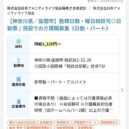
更新日：2026年08月07日
株式会社日本アメニティライフ協会福寿ざま相武台
株式会社日本アメ
ニティライフ協会
【神奈川県／座間市】勤務日数・曜日相談可◎日
勤帯♪施設での介護職募集《日勤・パート》
時給
1,225円
～
給料
神奈川県 座間市 相武台2-32-20
勤務地
小田急小田原線「相武台前駅」徒歩7分
非常勤・パート・アルバイト
雇用形態
■資格不問（ 施設によっては介護資格必須
の場合あり） ※未経験可 ※介護職員初任者
応募要件
研修（旧ホームヘルパー2級）以上の介護資
格をお持ちの方優遇
駅から徒歩10分以内
未経験OK
無資格OK
資格取得サポート
研修制度あり
産休･育休･介護休暇取得実績あり
社会保険完備
交通費支給