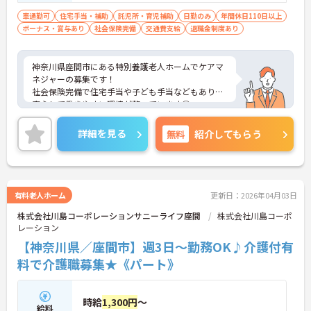
車通勤可
住宅手当・補助
託児所・育児補助
日勤のみ
年間休日110日以上
ボーナス・賞与あり
社会保険完備
交通費支給
退職金制度あり
神奈川県座間市にある特別養護老人ホームでケアマ
ネジャーの募集です！
社会保険完備で住宅手当や子ども手当などもあり、
安心して働きやすい環境が整っています◎
また、賞与ありであなたの頑張りがしっかり評価さ
れ、やりがいをもってお仕事ができます！
詳細を見る
無料
紹介してもらう
ご興味ある方は面接ポイントをお伝えしますので、
お気軽にご連絡ください。
有料老人ホーム
更新日：2026年04月03日
株式会社川島コーポレーションサニーライフ座間
株式会社川島コーポ
レーション
【神奈川県／座間市】週3日～勤務OK♪介護付有
料で介護職募集★《パート》
時給
1,300円
～
給料