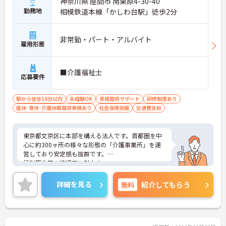
神奈川県 座間市 南栗原4-30-40
勤務地
相模鉄道本線「かしわ台駅」徒歩2分
非常勤・パート・アルバイト
雇用形態
■介護福祉士
応募要件
駅から徒歩10分以内
未経験OK
資格取得サポート
研修制度あり
産休･育休･介護休暇取得実績あり
社会保険完備
交通費支給
東京都文京区に本部を構える法人です。首都圏を中
心に約300ヶ所の様々な形態の「介護事業所」を運
営しており安定感も抜群です。
福利厚生等の待遇面も魅力♪
ご興味ある方には、面接対策ポイントなど、さらに
詳細をお話しいたしますのでお気軽にご相談くださ
詳細を見る
無料
紹介してもらう
い！