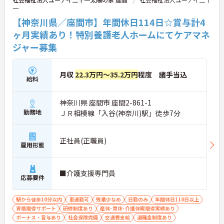
一
【神奈川県／座間市】年間休日114日☆賞与計4
ヶ月実績あり！特別養護老人ホームにてケアマネ
ジャー募集
月収
22.3万円～35.2万円
程度 諸手当込
給料
神奈川県 座間市 座間2-861-1
勤務地
ＪＲ相模線「入谷(神奈川)駅」徒歩7分
正社員(正職員)
雇用形態
■介護支援専門員
応募要件
駅から徒歩10分以内
車通勤可
残業少なめ
日勤のみ
年間休日110日以上
資格取得サポート
研修制度あり
産休･育休･介護休暇取得実績あり
ボーナス・賞与あり
社会保険完備
交通費支給
退職金制度あり