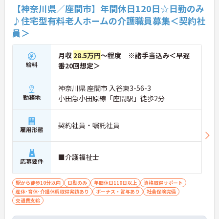
【神奈川県／座間市】年間休日120日☆日勤のみ
♪住宅型有料老人ホームの介護職員募集＜契約社
員＞
月収
28.5万円
～程度 ※諸手当込み＜早遅
給料
番20回想定＞
神奈川県 座間市 入谷東3-56-3
勤務地
小田急小田原線「座間駅」徒歩2分
契約社員・嘱託社員
雇用形態
■介護福祉士
応募要件
駅から徒歩10分以内
日勤のみ
年間休日110日以上
資格取得サポート
産休･育休･介護休暇取得実績あり
ボーナス・賞与あり
社会保険完備
交通費支給