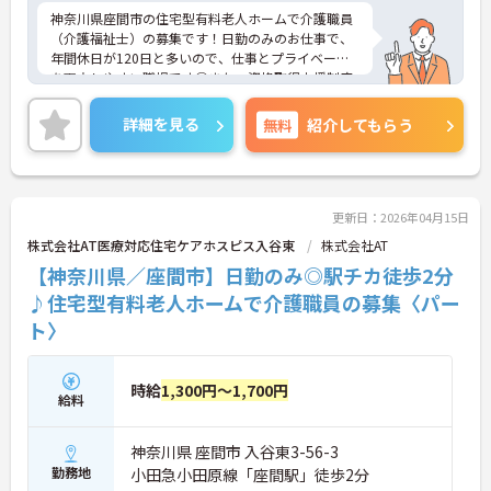
神奈川県座間市の住宅型有料老人ホームで介護職員
（介護福祉士）の募集です！日勤のみのお仕事で、
年間休日が120日と多いので、仕事とプライベート
を両立しやすい職場です◎また、資格取得支援制度
ありで働きながらスキルアップを目指せます♪ご興
味のある方は面接ポイントをお伝えしますので、お
詳細を見る
無料
紹介してもらう
気軽にご連絡ください！
更新日：2026年04月15日
株式会社AT医療対応住宅ケアホスピス入谷東
株式会社AT
【神奈川県／座間市】日勤のみ◎駅チカ徒歩2分
♪住宅型有料老人ホームで介護職員の募集〈パー
ト〉
時給
1,300円～1,700円
給料
神奈川県 座間市 入谷東3-56-3
勤務地
小田急小田原線「座間駅」徒歩2分