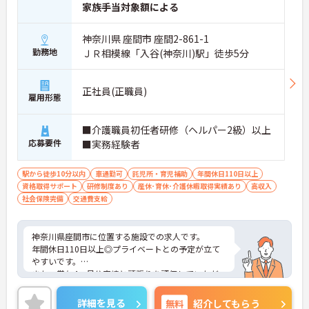
家族手当対象額による
神奈川県 座間市 座間2-861-1
勤務地
ＪＲ相模線「入谷(神奈川)駅」徒歩5分
正社員(正職員)
雇用形態
■介護職員初任者研修（ヘルパー2級）以上
応募要件
■実務経験者
駅から徒歩10分以内
車通勤可
託児所・育児補助
年間休日110日以上
資格取得サポート
研修制度あり
産休･育休･介護休暇取得実績あり
高収入
社会保険完備
交通費支給
神奈川県座間市に位置する施設での求人です。
年間休日110日以上◎プライベートとの予定が立て
やすいです。
また、賞与4ヶ月分実績と頑張りを評価していただ
けます。
ご興味のある方は、お気軽にお問い合わせくださ
詳細を見る
無料
紹介してもらう