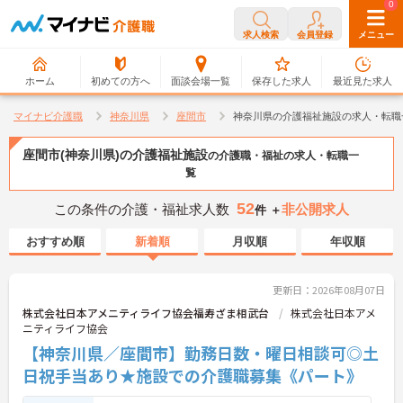
0
0
求人検索
会員登録
メニュー
ホーム
初めての方へ
面談会場一覧
保存した求人
最近見た求人
マイナビ介護職
神奈川県
座間市
神奈川県の介護福祉施設の求人・転職
座間市(神奈川県)の介護福祉施設
の介護職・福祉の求人・転職一
覧
52
この条件の介護・福祉求人数
非公開求人
件 ＋
おすすめ順
新着順
月収順
年収順
更新日：2026年08月07日
株式会社日本アメニティライフ協会福寿ざま相武台
株式会社日本アメ
ニティライフ協会
【神奈川県／座間市】勤務日数・曜日相談可◎土
日祝手当あり★施設での介護職募集《パート》