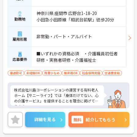
神奈川県 座間市 広野台1-18-20
勤務地
小田急小田原線「相武台前駅」徒歩20分
非常勤・パート・アルバイト
雇用形態
■いずれかの資格必須 ・介護職員初任者
応募要件
研修・実務者研修・介護福祉士
車通勤可
未経験OK
残業少なめ
無資格OK
社会保険完備
交通費支給
株式会社川島コーポレーションの運営する有料老人
ホーム【サニーライフ】では「身体だけでない、心
の介護サービス」を提供することを理念に掲げてお
ります。
全国展開している企業のノウハウやフォロー体制は
未経験の方にも安心してお仕事をしていただける環
詳細を見る
無料
紹介してもらう
境です。
ご興味のある方は、さらに詳細をお話しますのでお
気軽にご相談ください。