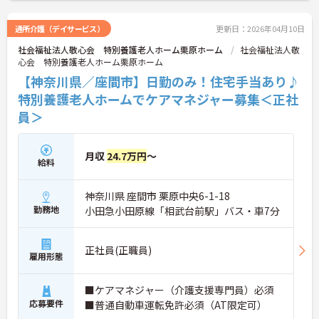
通所介護（デイサービス）
更新日：2026年04月10日
社会福祉法人敬心会 特別養護老人ホーム栗原ホーム
社会福祉法人敬
心会 特別養護老人ホーム栗原ホーム
【神奈川県／座間市】日勤のみ！住宅手当あり♪
特別養護老人ホームでケアマネジャー募集＜正社
員＞
月収
24.7万円
～
給料
神奈川県 座間市 栗原中央6-1-18
勤務地
小田急小田原線「相武台前駅」バス・車7分
正社員(正職員)
雇用形態
■ケアマネジャー（介護支援専門員）必須
応募要件
■普通自動車運転免許必須（AT限定可）