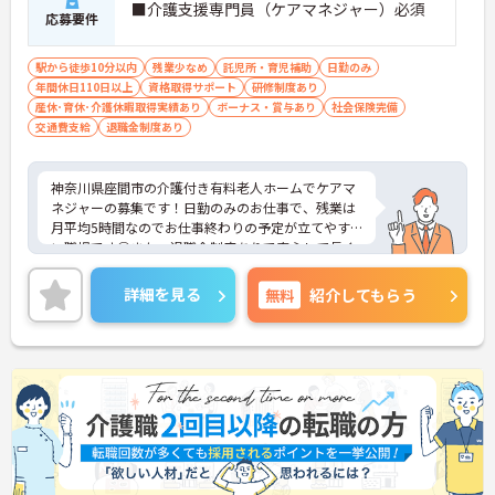
■介護支援専門員（ケアマネジャー）必須
応募要件
駅から徒歩10分以内
残業少なめ
託児所・育児補助
日勤のみ
年間休日110日以上
資格取得サポート
研修制度あり
産休･育休･介護休暇取得実績あり
ボーナス・賞与あり
社会保険完備
交通費支給
退職金制度あり
神奈川県座間市の介護付き有料老人ホームでケアマ
ネジャーの募集です！日勤のみのお仕事で、残業は
月平均5時間なのでお仕事終わりの予定が立てやす
い職場です◎また、退職金制度ありで安心して長く
働きやすい環境が整っています♪ご興味のある方は
面接ポイントをお伝えしますので、お気軽にご連絡
詳細を見る
無料
紹介してもらう
ください！