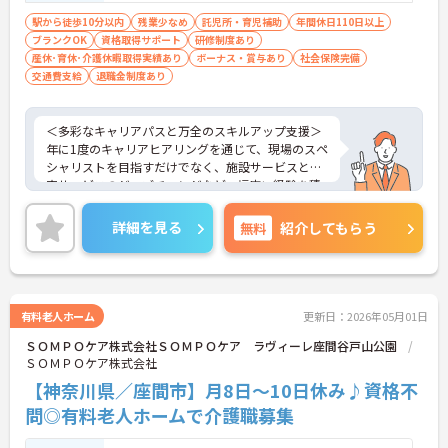
駅から徒歩10分以内
残業少なめ
託児所・育児補助
年間休日110日以上
ブランクOK
資格取得サポート
研修制度あり
産休･育休･介護休暇取得実績あり
ボーナス・賞与あり
社会保険完備
交通費支給
退職金制度あり
＜多彩なキャリアパスと万全のスキルアップ支援＞
年に1度のキャリアヒアリングを通じて、現場のスペ
シャリストを目指すだけでなく、施設サービスと在
宅サービスのジョブチェンジなど、幅広い経験を積
むことが可能です。
＜プライベートも充実させる嬉しい福利厚生＞仕事
詳細を見る
無料
紹介してもらう
の疲れを癒やすための制度も充実しています。各地
のレジャー施設や宿泊が最大80％オフになる優待制
度や、勤続5年ごとの「特別連続有給休暇（5日）」
など、リフレッシュできる機会がたくさん。年間公
休110日に加え、独自の休暇制度もしっかり整って
有料老人ホーム
更新日：2026年05月01日
いるため、オンオフのメリハリをつけて働けます。
ＳＯＭＰＯケア株式会社ＳＯＭＰＯケア ラヴィーレ座間谷戸山公園
ＳＯＭＰＯケア株式会社
【神奈川県／座間市】月8日～10日休み♪資格不
問◎有料老人ホームで介護職募集