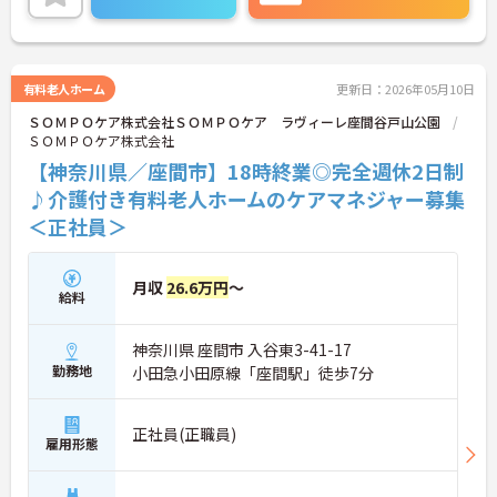
い。
有料老人ホーム
更新日：2026年05月10日
ＳＯＭＰＯケア株式会社ＳＯＭＰＯケア ラヴィーレ座間谷戸山公園
ＳＯＭＰＯケア株式会社
【神奈川県／座間市】18時終業◎完全週休2日制
♪介護付き有料老人ホームのケアマネジャー募集
＜正社員＞
月収
26.6万円
～
給料
神奈川県 座間市 入谷東3-41-17
勤務地
小田急小田原線「座間駅」徒歩7分
正社員(正職員)
雇用形態