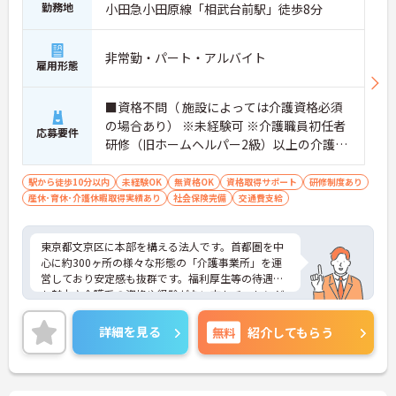
勤務地
小田急小田原線「相武台前駅」徒歩8分
非常勤・パート・アルバイト
雇用形態
■資格不問（ 施設によっては介護資格必須
の場合あり） ※未経験可 ※介護職員初任者
応募要件
研修（旧ホームヘルパー2級）以上の介護資
格をお持ちの方優遇
駅から徒歩10分以内
未経験OK
無資格OK
資格取得サポート
研修制度あり
産休･育休･介護休暇取得実績あり
社会保険完備
交通費支給
東京都文京区に本部を構える法人です。首都圏を中
心に約300ヶ所の様々な形態の「介護事業所」を運
営しており安定感も抜群です。福利厚生等の待遇面
も魅力♪介護系の資格や経験がない方もチャレンジ
OK◎資格取得支援もあり働きながらスキルアップも
目指します。ご興味ある方には、面接対策ポイント
詳細を見る
無料
紹介してもらう
など、さらに詳細をお話しいたしますのでお気軽に
ご相談ください！