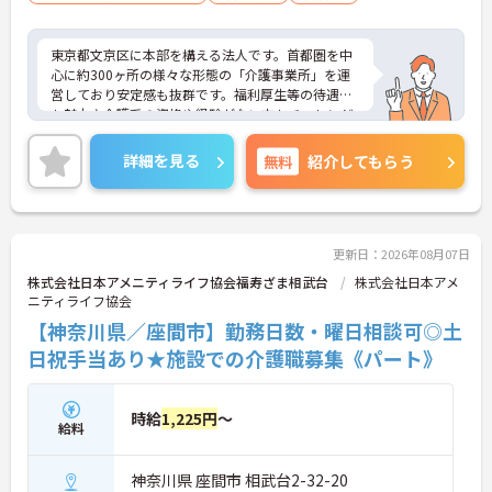
東京都文京区に本部を構える法人です。首都圏を中
心に約300ヶ所の様々な形態の「介護事業所」を運
営しており安定感も抜群です。福利厚生等の待遇面
も魅力♪介護系の資格や経験がない方もチャレンジ
OK◎資格取得支援もあり働きながらスキルアップも
目指します。ご興味ある方には、面接対策ポイント
詳細を見る
無料
紹介してもらう
など、さらに詳細をお話しいたしますのでお気軽に
ご相談ください！
更新日：2026年08月07日
株式会社日本アメニティライフ協会福寿ざま相武台
株式会社日本アメ
ニティライフ協会
【神奈川県／座間市】勤務日数・曜日相談可◎土
日祝手当あり★施設での介護職募集《パート》
時給
1,225円
～
給料
神奈川県 座間市 相武台2-32-20