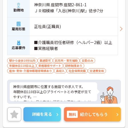
神奈川県 座間市 座間2-861-1
勤務地
ＪＲ相模線「入谷(神奈川)駅」徒歩7分
正社員(正職員)
雇用形態
■介護職員初任者研修（ヘルパー2級）以上
応募要件
■実務経験者
駅から徒歩10分以内
車通勤可
託児所・育児補助
日勤のみ
年間休日110日以上
資格取得サポート
研修制度あり
産休･育休･介護休暇取得実績あり
高収入
社会保険完備
交通費支給
神奈川県座間市に位置する施設での求人です。
年間休日110日以上◎プライベートとの予定が立て
やすいです。
また、賞与4ヶ月分実績と頑張りを評価していただ
けます。
ご興味のある方は、お気軽にお問い合わせくださ
詳細を見る
無料
紹介してもらう
い。