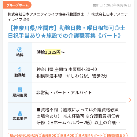
グループホーム
更新日：2026年08月07日
株式会社日本アメニティライフ協会花物語ざま
株式会社日本アメニテ
ィライフ協会
【神奈川県/座間市】勤務日数・曜日相談可◎土
日祝手当あり★施設での介護職募集《パート》
時給
1,225円
～
給料
神奈川県 座間市 南栗原4-30-40
勤務地
相模鉄道本線「かしわ台駅」徒歩2分
非常勤・パート・アルバイト
雇用形態
■資格不問（ 施設によっては介護資格必須
の場合あり） ※未経験可 ※介護職員初任者
応募要件
研修（旧ホームヘルパー2級）以上の介護資
格をお持ちの方優遇
駅から徒歩10分以内
未経験OK
無資格OK
資格取得サポート
研修制度あり