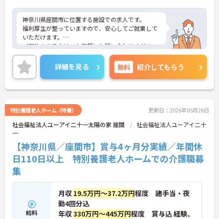
神奈川県座間市に位置する施設での求人です。
福利厚生が整っていますので、安心してご就業して
いただけます。
ご興味のある方は、お気軽にお問い合わせくださ
い。
詳細を見る
無料
紹介してもらう
特別養護老人ホーム（特養）
更新日：2026年05月26日
社会福祉法人ユーアイ二十一太陽の家 座間
社会福祉法人ユーアイ二十
一
【神奈川県／座間市】賞与4ヶ月分実績／年間休
日110日以上 特別養護老人ホームでの介護職募
集
月収
19.5万円～37.2万円
程度 諸手当・夜
勤4回分込
給料
年収
330万円～445万円
程度 賞与込 経験、