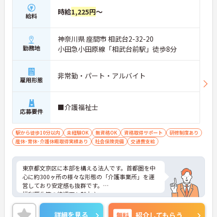
時給
1,225円
～
給料
神奈川県 座間市 相武台2-32-20
勤務地
小田急小田原線「相武台前駅」徒歩8分
非常勤・パート・アルバイト
雇用形態
■介護福祉士
応募要件
駅から徒歩10分以内
未経験OK
無資格OK
資格取得サポート
研修制度あり
産休･育休･介護休暇取得実績あり
社会保険完備
交通費支給
東京都文京区に本部を構える法人です。首都圏を中
心に約300ヶ所の様々な形態の「介護事業所」を運
営しており安定感も抜群です。
福利厚生等の待遇面も魅力♪
ご興味ある方には、面接対策ポイントなど、さらに
詳細をお話しいたしますのでお気軽にご相談くださ
詳細を見る
無料
紹介してもらう