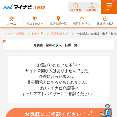
0
0
求人検索
会員登録
メニュー
ホーム
初めての方へ
面談会場一覧
保存した求人
最近見た求人
マイナビ介護職
神奈川県
高座郡寒川町
神奈川県の介護職・求人・転職
介護職・福祉の求人・転職一覧
お選びいただいた条件の
サイト公開求人はありませんでした。
条件に合った求人は、
非公開求人にあるかもしれません。
ぜひマイナビ介護職の
キャリアアドバイザーにご相談ください！