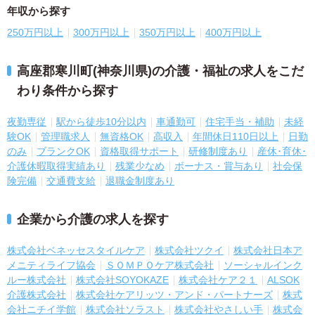
年収から探す
250万円以上
300万円以上
350万円以上
400万円以上
高座郡寒川町(神奈川県)の介護・福祉の求人をこだ
わり条件から探す
夜勤専従
駅から徒歩10分以内
車通勤可
住宅手当・補助
未経
験OK
管理職求人
無資格OK
高収入
年間休日110日以上
日勤
のみ
ブランクOK
資格取得サポート
研修制度あり
産休･育休･
介護休暇取得実績あり
残業少なめ
ボーナス・賞与あり
社会保
険完備
交通費支給
退職金制度あり
企業から介護の求人を探す
株式会社ベネッセスタイルケア
株式会社ツクイ
株式会社日本ア
メニティライフ協会
ＳＯＭＰＯケア株式会社
ソーシャルインク
ルー株式会社
株式会社SOYOKAZE
株式会社ケア２１
ALSOK
介護株式会社
株式会社ケアリッツ・アンド・パートナーズ
株式
会社ニチイ学館
株式会社ソラスト
株式会社やさしい手
株式会