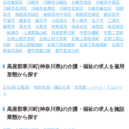
浜市都筑区
川崎市
川崎市川崎区
川崎市幸区
川崎市中原区
川崎市高津区
川崎市多摩区
川崎市宮前区
川崎市麻生区
相模
原市
相模原市緑区
相模原市中央区
相模原市南区
横須賀市
平塚市
鎌倉市
藤沢市
小田原市
茅ヶ崎市
逗子市
三浦市
秦野市
厚木市
大和市
伊勢原市
海老名市
座間市
南足柄市
綾瀬市
三浦郡葉山町
高座郡寒川町
中郡大磯町
中郡二宮町
足柄上郡中井町
足柄上郡大井町
足柄上郡松田町
足柄上郡山
北町
足柄上郡開成町
足柄下郡箱根町
足柄下郡真鶴町
足柄下
郡湯河原町
愛甲郡愛川町
愛甲郡清川村
高座郡寒川町(神奈川県)の介護・福祉の求人を雇用
形態から探す
正社員(正職員)
契約社員・嘱託社員
非常勤・パート・アルバイ
ト
高座郡寒川町(神奈川県)の介護・福祉の求人を施設
業態から探す