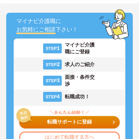
マイナビ介護職に
お気軽にご相談
下さい！
マイナビ介護
1
STEP
職にご登録
2
求人のご紹介
STEP
面接・条件交
3
STEP
渉
4
転職成功！
STEP
転職サポートに登録
はじめて転職する方へ