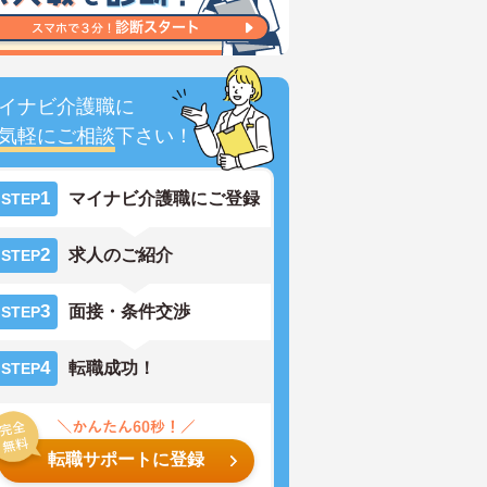
イナビ介護職に
気軽にご相談
下さい！
1
マイナビ介護職にご登録
STEP
2
求人のご紹介
STEP
3
面接・条件交渉
STEP
4
転職成功！
STEP
転職サポートに登録