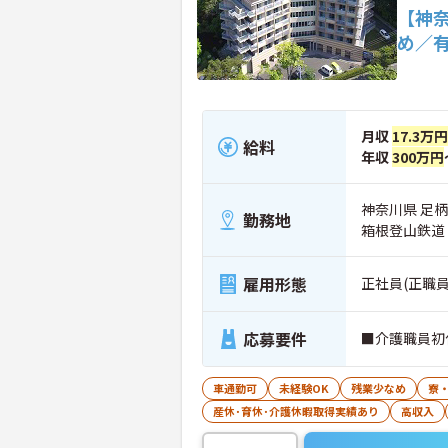
【神
め／
月収
17.3万
給料
年収
300万円
神奈川県 足柄
勤務地
箱根登山鉄道
雇用形態
正社員(正職員
応募要件
■介護職員初
車通勤可
未経験OK
残業少なめ
寮
産休･育休･介護休暇取得実績あり
高収入