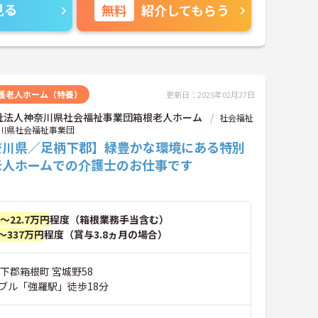
見る
無料
紹介してもらう
護老人ホーム（特養）
更新日：2025年02月27日
祉法人神奈川県社会福祉事業団箱根老人ホーム
社会福祉
川県社会福祉事業団
奈川県／足柄下郡】緑豊かな環境にある特別
老人ホームでの介護士のお仕事です
円～22.7万円
程度（箱根業務手当含む）
～337万円
程度（賞与3.8ヵ月の場合）
下郡箱根町 宮城野58
ブル「強羅駅」徒歩18分