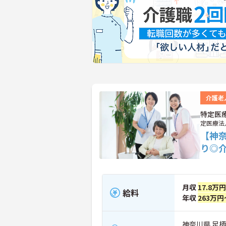
介護老
特定医
定医療法
【神
り◎
月収
17.8万
給料
年収
263万円
神奈川県 足柄