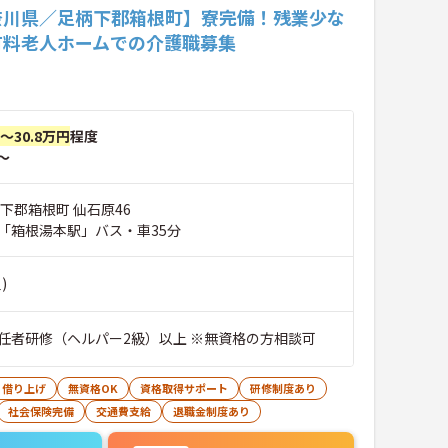
奈川県／足柄下郡箱根町】寮完備！残業少な
有料老人ホームでの介護職募集
円～30.8万円
程度
～
下郡箱根町 仙石原46
「箱根湯本駅」バス・車35分
)
任者研修（ヘルパー2級）以上 ※無資格の方相談可
・借り上げ
無資格OK
資格取得サポート
研修制度あり
社会保険完備
交通費支給
退職金制度あり