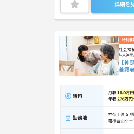
詳細を
特別養
社会福
法人神奈
【神
養護
月収
18.0万
給料
年収
276万円
神奈川県 足柄
勤務地
箱根登山ケー