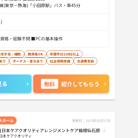
線(東京－熱海)「小田原駅」バス・車45分
)
■資格・経験不問 ■PCの基本操作
住宅手当・補助
無資格OK
年間休日110日以上
あり
ボーナス・賞与あり
社会保険完備
交通費支給
見る
無料
紹介してもらう
人ホーム
更新日：2025年02月27日
社日本ケアクオリティアレンジメントケア箱根仙石原
日本ケアクオリティ