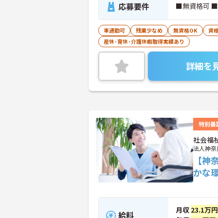
応募要件
■無資格可 
車通勤可
残業少なめ
無資格OK
資
産休･育休･介護休暇取得実績あり
詳細を
特別養
社会福
法人神奈
【神
かな
月収
23.1万
給料