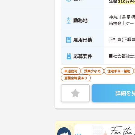
年収
310万円
神奈川県 足柄
勤務地
箱根登山ケー
雇用形態
正社員(正職員
応募要件
■社会福祉士
車通勤可
残業少なめ
住宅手当・補助
退職金制度あり
詳細を