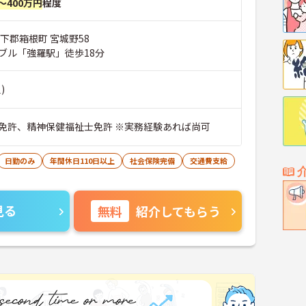
～400万円
程度
下郡箱根町 宮城野58
ブル「強羅駅」徒歩18分
)
免許、精神保健福祉士免許 ※実務経験あれば尚可
日勤のみ
年間休日110日以上
社会保険完備
交通費支給
見る
無料
紹介してもらう