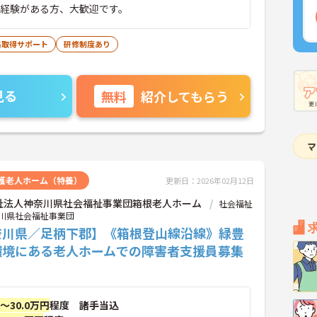
■経験がある方、大歓迎です。
格取得サポート
研修制度あり
見る
無料
紹介してもらう
護老人ホーム（特養）
更新日：2026年02月12日
祉法人神奈川県社会福祉事業団箱根老人ホーム
社会福祉
川県社会福祉事業団
奈川県／足柄下郡】《箱根登山線沿線》緑豊
環境にある老人ホームでの障害者支援員募集
円～30.0万円
程度 諸手当込