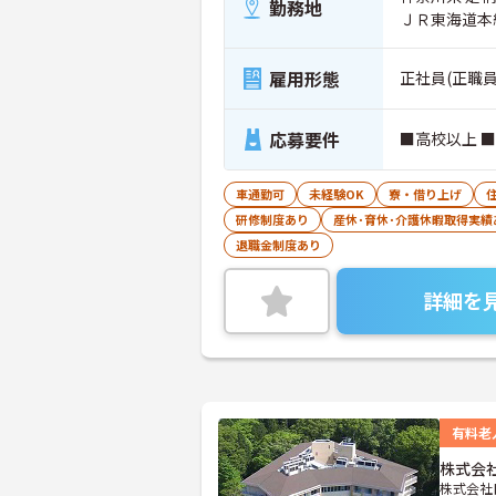
勤務地
ＪＲ東海道本
雇用形態
正社員(正職員
応募要件
■高校以上 
車通勤可
未経験OK
寮・借り上げ
研修制度あり
産休･育休･介護休暇取得実績
退職金制度あり
詳細を
有料老
株式会
株式会社