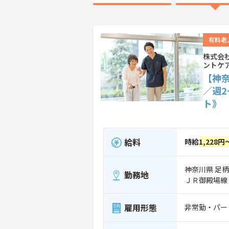
有料老
株式会
ントケ
【神
／週
ト》
給料
時給
1,228円
神奈川県 足柄
勤務地
ＪＲ御殿場線
雇用形態
非常勤・パー