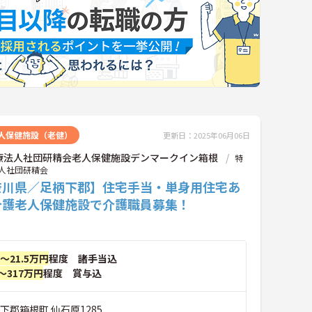
人保健施設（老健）
更新日：2025年06月06日
療法人社団研精会老人保健施設デンマークイン箱根
特
人社団研精会
奈川県／足柄下郡】住宅手当・単身用住宅あ
介護老人保健施設で介護職員募集！
円～21.5万円
程度 諸手当込
～317万円
程度 賞与込
下郡箱根町 仙石原1285