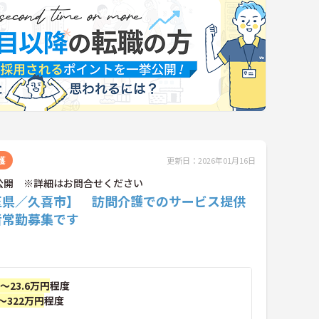
護
更新日：2026年01月16日
公開 ※詳細はお問合せください
玉県／久喜市】 訪問介護でのサービス提供
者常勤募集です
円～23.6万円
程度
～322万円
程度