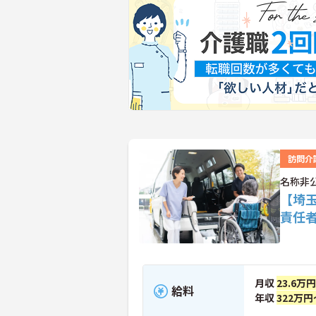
訪問介
名称非
【埼
責任
月収
23.6万
給料
年収
322万円