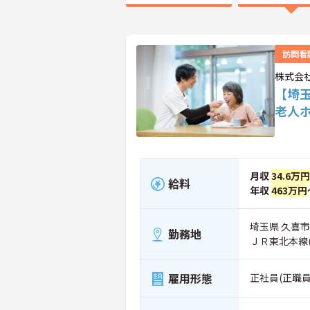
訪問看
株式会
【埼
老人
月収
34.6万円
給料
年収
463万円
埼玉県 久喜市 
勤務地
ＪＲ東北本線
雇用形態
正社員(正職員