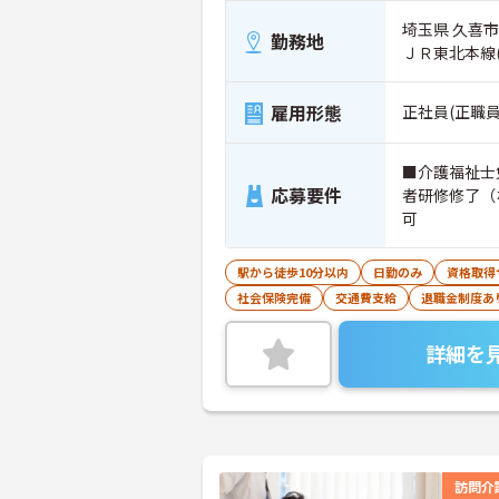
埼玉県 久喜市
勤務地
ＪＲ東北本線
雇用形態
正社員(正職員
■介護福祉士
応募要件
者研修修了（
可
駅から徒歩10分以内
日勤のみ
資格取得
社会保険完備
交通費支給
退職金制度あ
詳細を
訪問介