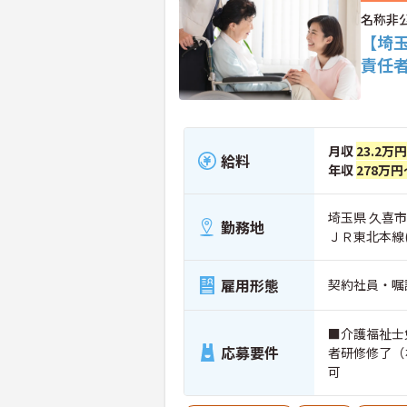
名称非
【埼
責任
月収
23.2万
給料
年収
278万円
埼玉県 久喜市
勤務地
ＪＲ東北本線
雇用形態
契約社員・嘱
■介護福祉士
応募要件
者研修修了（
可