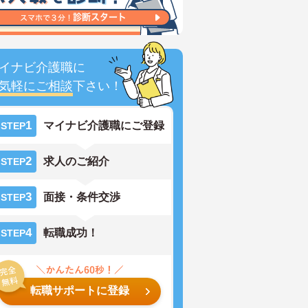
イナビ介護職に
気軽にご相談
下さい！
1
マイナビ介護職にご登録
STEP
2
求人のご紹介
STEP
3
面接・条件交渉
STEP
4
転職成功！
STEP
転職サポートに登録