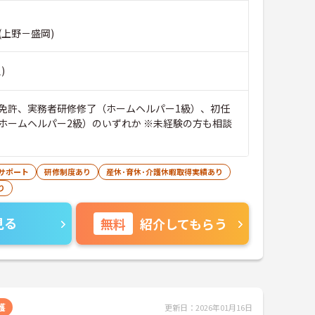
(上野－盛岡)
)
免許、実務者研修修了（ホームヘルパー1級）、初任
ホームヘルパー2級）のいずれか ※未経験の方も相談
サポート
研修制度あり
産休･育休･介護休暇取得実績あり
り
見る
無料
紹介してもらう
護
更新日：2026年01月16日