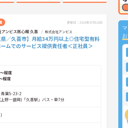
護
更新日：2026年07月16日
マ
社アンビス医心館 久喜
株式会社アンビス
お
玉県／久喜市】月給34万円以上◎住宅型有料
ホームでのサービス提供責任者＜正社員＞
～程度
～程度
青葉5-23-2
(上野－盛岡)「久喜駅」バス・車7分
)