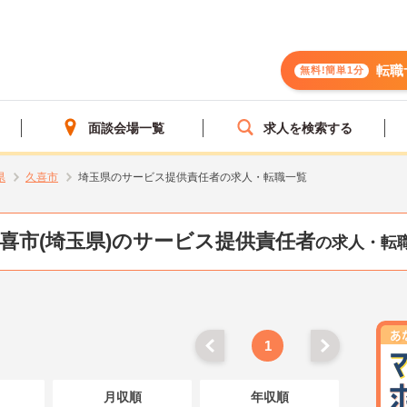
転職
無料!簡単1分
面談会場一覧
求人を検索する
県
久喜市
埼玉県のサービス提供責任者の求人・転職一覧
喜市(埼玉県)のサービス提供責任者
の求人・転
1
月収順
年収順