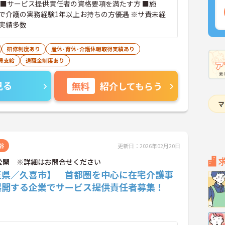
 ■サービス提供責任者の資格要項を満たす方 ■施
で介護の実務経験1年以上お持ちの方優遇 ※サ責未経
実績多数
研修制度あり
産休･育休･介護休暇取得実績あり
費支給
退職金制度あり
見る
無料
紹介してもらう
浴
更新日：2026年02月20日
公開 ※詳細はお問合せください
玉県／久喜市】 首都圏を中心に在宅介護事
展開する企業でサービス提供責任者募集！