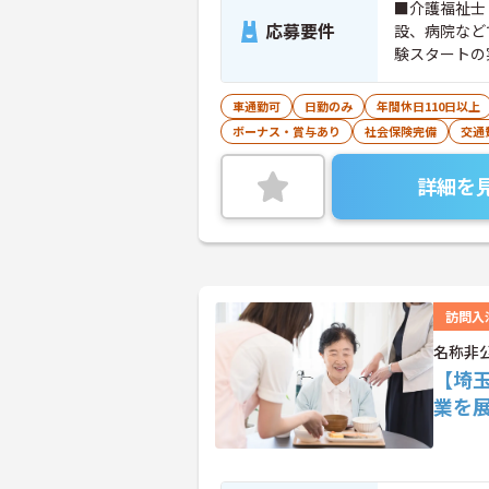
■介護福祉士
応募要件
設、病院など
験スタートの
車通勤可
日勤のみ
年間休日110日以上
ボーナス・賞与あり
社会保険完備
交通
詳細を
訪問入
名称非
【埼
業を