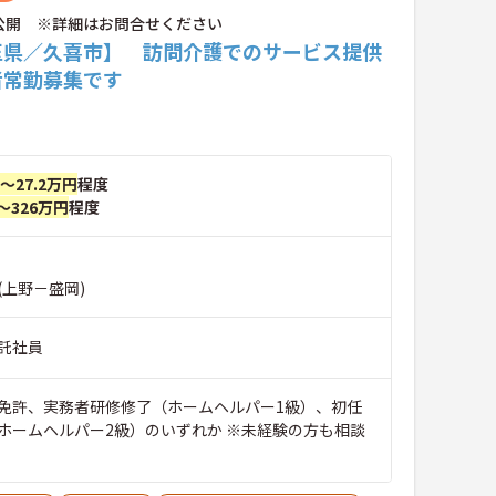
公開 ※詳細はお問合せください
玉県／久喜市】 訪問介護でのサービス提供
者常勤募集です
円～27.2万円
程度
～326万円
程度
(上野－盛岡)
託社員
免許、実務者研修修了（ホームヘルパー1級）、初任
ホームヘルパー2級）のいずれか ※未経験の方も相談