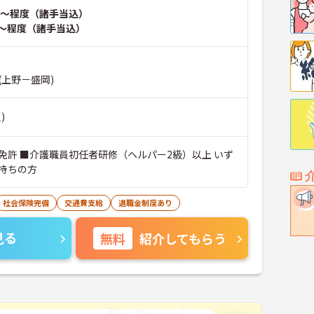
～程度（諸手当込）
～程度（諸手当込）
(上野－盛岡)
)
免許 ■介護職員初任者研修（ヘルパー2級）以上 いず
持ちの方
社会保険完備
交通費支給
退職金制度あり
見る
無料
紹介してもらう