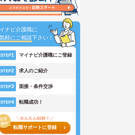
イナビ介護職に
気軽にご相談
下さい！
1
マイナビ介護職にご登録
STEP
2
求人のご紹介
STEP
3
面接・条件交渉
STEP
4
転職成功！
STEP
転職サポートに登録