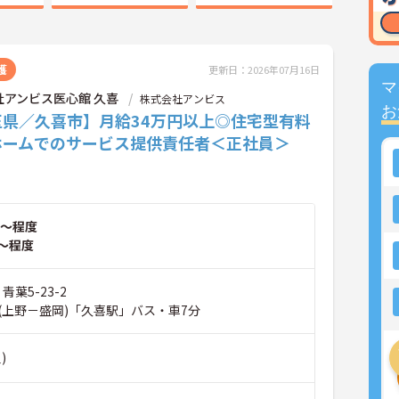
護
更新日：2026年07月16日
マ
社アンビス医心館 久喜
株式会社アンビス
お
玉県／久喜市】月給34万円以上◎住宅型有料
ホームでのサービス提供責任者＜正社員＞
～程度
～程度
青葉5-23-2
(上野－盛岡)「久喜駅」バス・車7分
)