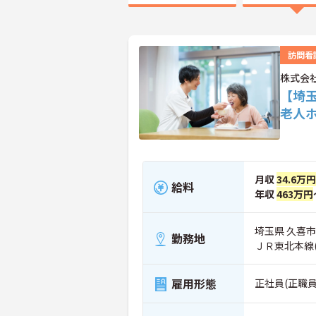
訪問看
株式会
【埼
老人
月収
34.6万円
給料
年収
463万円
埼玉県 久喜市 
勤務地
ＪＲ東北本線
雇用形態
正社員(正職員