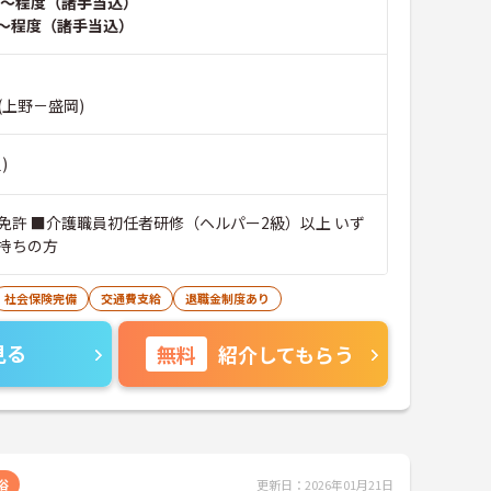
～程度（諸手当込）
～程度（諸手当込）
(上野－盛岡)
)
免許 ■介護職員初任者研修（ヘルパー2級）以上 いず
持ちの方
社会保険完備
交通費支給
退職金制度あり
見る
無料
紹介してもらう
浴
更新日：2026年01月21日