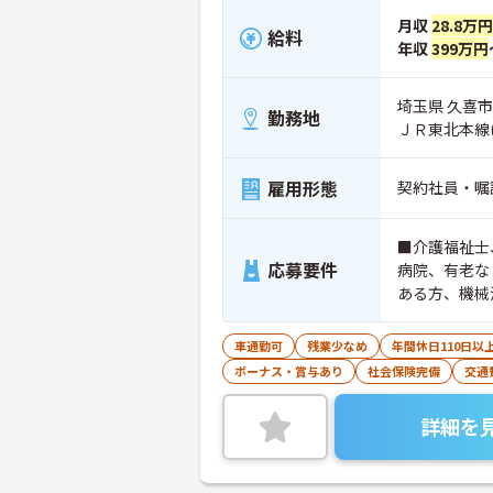
月収
28.8万円
給料
年収
399万円
埼玉県 久喜市 
勤務地
ＪＲ東北本線
雇用形態
契約社員・嘱
■介護福祉士
応募要件
病院、有老な
ある方、機械
車通勤可
残業少なめ
年間休日110日以
ボーナス・賞与あり
社会保険完備
交通
詳細を