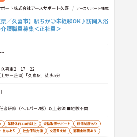
サポート株式会社アースサポート久喜
アースサポート株式
玉県／久喜市】駅ちか◎未経験OK♪訪問入浴
の介護職員募集＜正社員＞
～
 久喜東2‐17‐22
(上野－盛岡)「久喜駅」徒歩5分
)
任者研修（ヘルパー2級）以上必須 ■経験不問
み
年間休日110日以上
資格取得サポート
研修制度あり
・賞与あり
社会保険完備
交通費支給
退職金制度あり