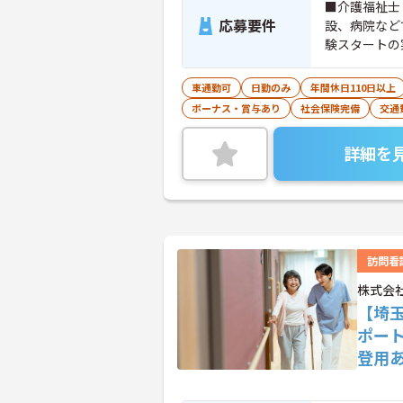
■介護福祉士
応募要件
設、病院など
験スタートの
車通勤可
日勤のみ
年間休日110日以上
ボーナス・賞与あり
社会保険完備
交通
詳細を
訪問看
株式会
【埼
ポー
登用