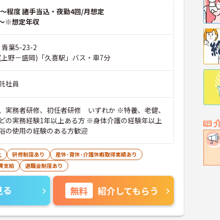
～程度 諸手当込・夜勤4回/月想定
～※想定年収
青葉5-23-2
(上野－盛岡)「久喜駅」バス・車7分
託社員
、実務者研修、初任者研修 いずれか ※特養、老健、
どの実務経験1年以上ある方 ※身体介護の経験年以上
浴の使用の経験のある方歓迎
上
研修制度あり
産休･育休･介護休暇取得実績あり
費支給
退職金制度あり
見る
無料
紹介してもらう