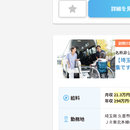
詳細を
訪問介
名称非
【埼
集で
月収
21.3万
給料
年収
294万円
埼玉県 久喜市
勤務地
ＪＲ東北本線