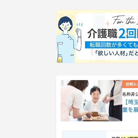
訪問入
名称非
【埼
業を