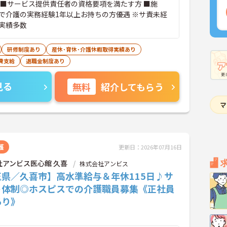
 ■サービス提供責任者の資格要項を満たす方 ■施
で介護の実務経験1年以上お持ちの方優遇 ※サ責未経
実績多数
研修制度あり
産休･育休･介護休暇取得実績あり
費支給
退職金制度あり
見る
無料
紹介してもらう
護
更新日：2026年07月16日
社アンビス医心館 久喜
株式会社アンビス
玉県／久喜市】高水準給与＆年休115日♪サ
ト体制◎ホスピスでの介護職員募集《正社員
あり》