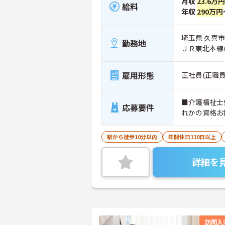
月収
23.6万円
給料
年収
290万円
埼玉県 久喜市
勤務地
ＪＲ東北本線
雇用形態
正社員(正職員
■介護福祉士
応募要件
れかの資格お
駅から徒歩10分以内
年間休日110日以上
詳細を
訪問入