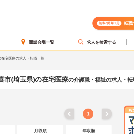
転職
無料!簡単1分
面談会場一覧
求人を検索する
の在宅医療の求人・転職一覧
喜市(埼玉県)の在宅医療
の介護職・福祉の求人・転
1
月収順
年収順