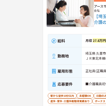
アース
会社
【埼
介護
給料
月収
27.8万円
埼玉県 久喜市
勤務地
ＪＲ東北本線
雇用形態
正社員(正職員
応募要件
■介護職員初
駅から徒歩10分以内
未経験OK
日勤の
産休･育休･介護休暇取得実績あり
ボーナス