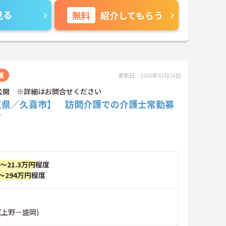
見る
無料
紹介してもらう
護
更新日：2026年01月16日
公開 ※詳細はお問合せください
玉県／久喜市】 訪問介護での介護士常勤募
す
円～21.3万円
程度
～294万円
程度
(上野－盛岡)