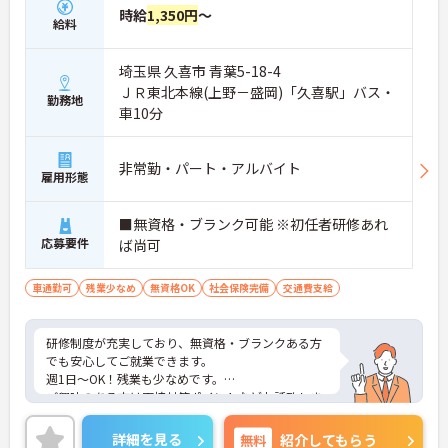
時給
1,350円
～
給料
埼玉県 久喜市 青葉5-18-4
ＪＲ東北本線(上野－盛岡)「久喜駅」バス・
勤務地
車10分
非常勤・パート・アルバイト
雇用形態
■無資格・ブランク可能 ※初任者研修あれ
応募要件
ば尚可
車通勤可
残業少なめ
無資格OK
社会保険完備
交通費支給
研修制度が充実しており、無資格・ブランクある方
でも安心してご就業できます。
週1日～OK！残業も少なめです。
ご興味のある方は面接対策ポイントなどお話致しま
すのでお気軽にお問い合わせください。
詳細を見る
無料
紹介してもらう