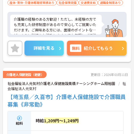
産休･育休･介護休暇取得実績あり
社会保険完備
交通費支給
退職金制度あり
介護職の経験のある方歓迎！ただし、未経験の方で
も充実した研修制度があるので安心してご就業いた
だけます。ご興味ある方には、面接のポイントな
ど、さらに詳細をお話致しますのでお気軽にご相談
ください。
詳細を見る
無料
紹介してもらう
介護老人保健施設（老健）
更新日：2026年03月11日
社会福祉法人元気村介護老人保健施設栗橋ナーシングホーム翔裕園
社
会福祉法人元気村
【埼玉県／久喜市】介護老人保健施設で介護職員
募集《非常勤》
時給
1,209円～1,249円
給料