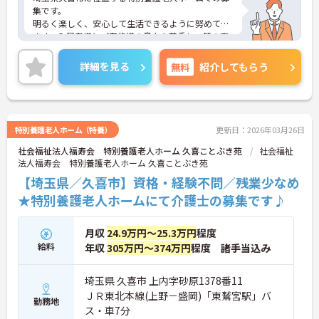
集です。
明るく楽しく、安心して生活できるように努めてい
ます。入居者様とご家族様の意向を尊重し、質の高
い充実したサービスを提供するため、入居者様本位
の視点で計画していきます。利用者様同士が交流を
詳細を見る
無料
紹介してもらう
深め、相互交流の楽しみや生きがいとなれるよう、
様々なレクリエーションを提供していきます。ご希
望に応じた各種クラブ活動（音楽、生花等）もござ
います。
週3日以上勤務可能な方の募集ですので、しっかり
特別養護老人ホーム（特養）
更新日：2026年03月26日
稼ぐことができます！
社会福祉法人福寿会 特別養護老人ホーム 久喜ことぶき苑
社会福祉
ご興味ある方はお気軽にお問い合わせください。
法人福寿会 特別養護老人ホーム 久喜ことぶき苑
【埼玉県／久喜市】資格・経験不問／残業少なめ
★特別養護老人ホームにて介護士の募集です♪
月収
24.9万円～25.3万円
程度
給料
年収
305万円～374万円
程度 諸手当込み
埼玉県 久喜市 上内字砂原1378番11
ＪＲ東北本線(上野－盛岡)「東鷲宮駅」バ
勤務地
ス・車7分