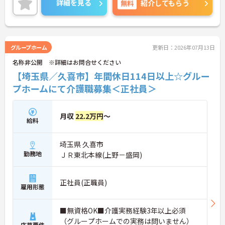
詳細を見る
無料
紹介してもらう
時の対応や医療行為は看護師が担当するため、初任
者研修や実務者研修の方も食事介助や入浴介助など
の生活を支えるケアに専念できる環境です。多職種
で情報を共有し、一人で判断を抱え込まないチーム
連携の体制がしっかりと整っています。働き方の面
グループホーム
更新日：2026年07月13日
では、夜勤明けの翌日が原則として公休となるほ
名称非公開 ※詳細はお問合せください
か、月平均の残業時間も5時間から7時間程度とかな
り少なめです。常勤スタッフの比率が90パーセント
【埼玉県／久喜市】年間休日114日以上☆グルー
を超えているため急な勤務変更が発生しにくく、あ
プホームにて介護職募集＜正社員＞
らかじめ決められた訪問予定表に沿って規則正しく
働けます。入職後は現場スタッフによるお一人おひ
とりに合わせた個別のOJT研修が実施されます。eラ
月収
22.2万円
～
ーニングも導入されており、多職種と連携しながら
給料
専門性を着実に深めていける環境が用意されていま
す。
埼玉県 久喜市
★おすすめPOINT★
勤務地
ＪＲ東北本線(上野－盛岡)
＜個別ＯＪＴとチーム連携で着実に成長！＞
・入職後はお一人おひとりの習熟度に合わせた個別
のＯＪＴ研修を実施し、ｅラーニングを用いた学習
正社員(正職員)
雇用形態
の機会も提供されます
・施設内には看護師が24時間常駐しており、急変時
の対応や専門的な医療処置は看護師が担当するため
■無資格OK■介護実務経験3年以上必須
負担が減ります
（グループホームでの実務は問いません）
応募要件