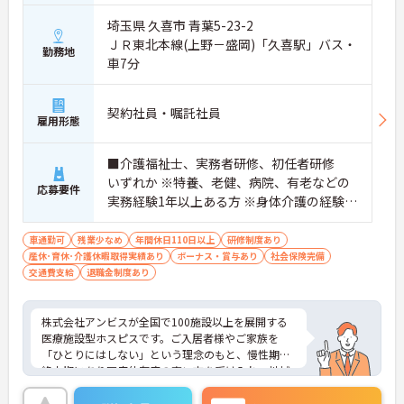
埼玉県 久喜市 青葉5-23-2
ＪＲ東北本線(上野－盛岡)「久喜駅」バス・
勤務地
車7分
契約社員・嘱託社員
雇用形態
■介護福祉士、実務者研修、初任者研修
いずれか ※特養、老健、病院、有老などの
応募要件
実務経験1年以上ある方 ※身体介護の経験年
以上ある方、機械浴の使用の経験のある方
歓迎
車通勤可
残業少なめ
年間休日110日以上
研修制度あり
産休･育休･介護休暇取得実績あり
ボーナス・賞与あり
社会保険完備
交通費支給
退職金制度あり
株式会社アンビスが全国で100施設以上を展開する
医療施設型ホスピスです。ご入居者様やご家族を
「ひとりにはしない」という理念のもと、慢性期や
終末期にあり医療依存度の高い方を受け入れ、地域
医療を支える社会的意義の高い事業を推進していま
す。現場には看護師が24時間常駐しています。急変