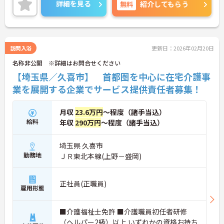
すいです。
詳細を見る
無料
紹介してもらう
また、住宅手当の支給含め、各種手当も充実してお
りますので、長期的な就業をしやすい環境です。
ご興味ある方には、面接対策ポイントなど、さらに
詳細をお話しいたしますのでお気軽にご相談くださ
い。
訪問入浴
更新日：2026年02月20日
名称非公開 ※詳細はお問合せください
【埼玉県／久喜市】 首都圏を中心に在宅介護事
業を展開する企業でサービス提供責任者募集！
月収
23.6万円
～程度（諸手当込）
給料
年収
290万円
～程度（諸手当込）
埼玉県 久喜市
勤務地
ＪＲ東北本線(上野－盛岡)
正社員(正職員)
雇用形態
■介護福祉士免許 ■介護職員初任者研修
（ヘルパー2級）以上 いずれかの資格お持ち