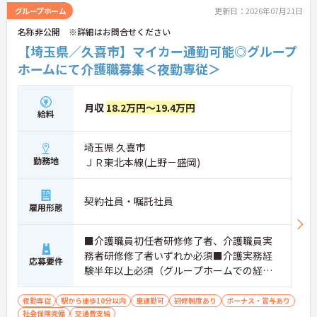
グループホーム
更新日：2026年07月21日
名称非公開 ※詳細はお問合せください
【埼玉県／久喜市】マイカー通勤可能◎グループ
ホームにて介護職募集＜夜勤専従＞
月収
18.2万円～19.4万円
給料
埼玉県 久喜市
勤務地
ＪＲ東北本線(上野－盛岡)
契約社員・嘱託社員
雇用形態
■介護職員初任者研修修了者、介護職員実
務者研修修了者いずれか必須■介護実務経
応募要件
験半年以上必須（グループホームでの経験
は問いません）■スマートフォンでのデー
タ入力が必須となります
夜勤専従
駅から徒歩10分以内
車通勤可
研修制度あり
ボーナス・賞与あり
社会保険完備
交通費支給