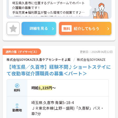
埼玉県久喜市に位置するグループホームでのパート
介護職の募集です！
手当充実★福利厚生が整った環境での就業です♪
ご興味ある方には、面接対策ポイントなど、さらに
詳細をお話しいたしますのでお気軽にご相談くださ
い。
詳細を見る
無料
紹介してもらう
通所介護（デイサービス）
更新日：2026年06月12日
株式会社SOYOKAZE久喜ケアセンターそよ風
株式会社SOYOKAZE
【埼玉県／久喜市】経験不問♪ショートステイに
て夜勤専従介護職員の募集＜パート＞
時給
1,225円
～
給料
埼玉県 久喜市 青葉5-18-4
ＪＲ東北本線(上野－盛岡)「久喜駅」バス・
勤務地
車7分