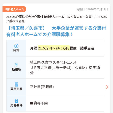
有料老人ホーム
更新日：2026年03月11日
ALSOK介護株式会社介護付有料老人ホーム みんなの家・久喜
ALSOK
介護株式会社
【埼玉県／久喜市】 大手企業が運営する介護付
有料老人ホームでの介護職募集！
月収
21.5万円～24.5万円
程度 諸手当込
給料
埼玉県 久喜市 久喜北1-11-54
ＪＲ東北本線(上野－盛岡)「久喜駅」徒歩15
勤務地
分
正社員(正職員)
雇用形態
■資格不問
応募要件