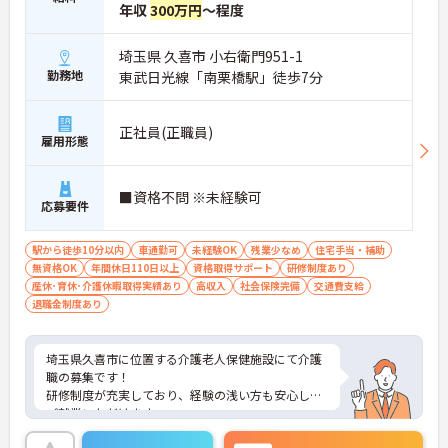
年収
300万円
～程度
埼玉県 久喜市 小右衛門951-1
勤務地
東武日光線「南栗橋駅」徒歩7分
正社員(正職員)
雇用形態
■資格不問 ※未経験可
応募要件
駅から徒歩10分以内
車通勤可
未経験OK
残業少なめ
住宅手当・補助
無資格OK
年間休日110日以上
資格取得サポート
研修制度あり
産休･育休･介護休暇取得実績あり
高収入
社会保険完備
交通費支給
退職金制度あり
埼玉県久喜市に位置する介護老人保健施設にて介護
職の募集です！
研修制度が充実しており、経験の浅い方も安心して
ご就業いただけます。
年間休日110日以上とプライベートとの両立もしや