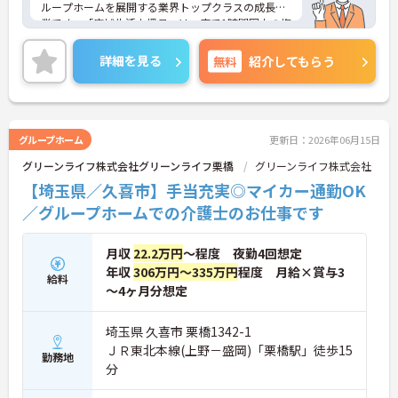
ループホームを展開する業界トップクラスの成長企
業です。「広域生活支援員」は、車で1時間圏内の複
数施設を横断的に担当し、現場支援とパートスタッ
フのサポートを行うハイクラスなポジションです。
詳細を見る
無料
紹介してもらう
最新設備とバリアフリーが完備され、スタッフの身
体的負担が少なく、広域手当5万円が付与されるこ
とで高い給与水準を実現しています。年間休日114
日の確保や、献立・レシピの完全標準化による業務
効率化など、ワークライフバランスを保ちながら定
グループホーム
更新日：2026年06月15日
年70歳まで長期的に活躍できる制度が盤石に整って
グリーンライフ株式会社グリーンライフ栗橋
グリーンライフ株式会社
います。複数施設を経験することで培われるマネジ
メント視点は、将来的なエリアマネージャーへのキ
【埼玉県／久喜市】手当充実◎マイカー通勤OK
ャリアアップにも直結しており、最新の環境で専門
／グループホームでの介護士のお仕事です
性を発揮したいプロフェッショナルの方にお勧めで
す。
月収
22.2万円
～程度 夜勤4回想定
★おすすめPOINT★
年収
306万円～335万円
程度 月給×賞与3
・広域支援員として複数のホームを巡るため、各ホ
給料
～4ヶ月分想定
ームのパートスタッフの教育やサポートにも携わる
ことができ、現場の介助業務にとどまらず、施設運
営や人材育成の視点を養うことで、将来のエリアマ
埼玉県 久喜市 栗橋1342-1
ネージャー候補としてのステップアップに直結しま
ＪＲ東北本線(上野－盛岡)「栗橋駅」徒歩15
勤務地
す。
分
・定年70歳、再雇用75歳までという業界屈指の制度
があり、20代から60代まで幅広い年代が活躍してい