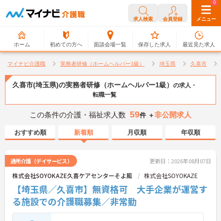
0
0
求人検索
会員登録
メニュー
ホーム
初めての方へ
面談会場一覧
保存した求人
最近見た求人
マイナビ介護職
実務者研修（ホームヘルパー1級）
埼玉県
久喜市
久喜市(埼玉県)の実務者研修（ホームヘルパー1級）
の求人・
転職一覧
59
この条件の介護・福祉求人数
非公開求人
件 ＋
おすすめ順
新着順
月収順
年収順
通所介護（デイサービス）
更新日：2026年08月07日
株式会社SOYOKAZE久喜ケアセンターそよ風
株式会社SOYOKAZE
【埼玉県／久喜市】無資格可 大手企業が運営す
る施設での介護職募集／非常勤