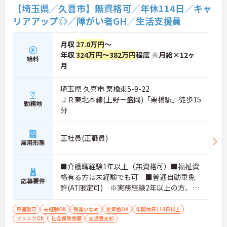
【埼玉県／久喜市】無資格可／年休114日／キャ
リアアップ◎／障がい者GH／生活支援員
月収
27.0万円
～
年収
324万円～382万円
程度 ※月給×12ヶ
給料
月
埼玉県 久喜市 栗橋東5-9-22
ＪＲ東北本線(上野－盛岡)「栗橋駅」徒歩15
勤務地
分
正社員(正職員)
雇用形態
■介護職経験1年以上（無資格可）■福祉資
格有る方は未経験でも可 ■普通自動車免
応募要件
許(AT限定可) ※実務経験2年以上の方、障
がい者福祉に関する経験をお持ちの方大歓
迎
車通勤可
未経験OK
残業少なめ
無資格OK
年間休日110日以上
ブランクOK
社会保険完備
交通費支給