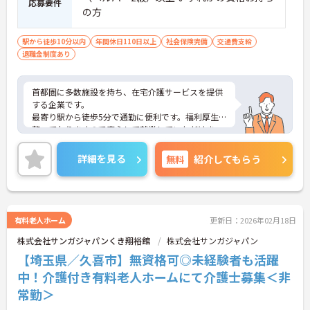
応募要件
の方
駅から徒歩10分以内
年間休日110日以上
社会保険完備
交通費支給
退職金制度あり
首都圏に多数施設を持ち、在宅介護サービスを提供
する企業です。
最寄り駅から徒歩5分で通勤に便利です。福利厚生も
整っておりますので安心して就業していただけま
す。
ご興味ある方には、面接対策ポイントなど、さらに
詳細を見る
無料
紹介してもらう
詳細をお話しいたしますのでお気軽にご相談くださ
い。
有料老人ホーム
更新日：2026年02月18日
株式会社サンガジャパンくき翔裕館
株式会社サンガジャパン
【埼玉県／久喜市】無資格可◎未経験者も活躍
中！介護付き有料老人ホームにて介護士募集＜非
常勤＞