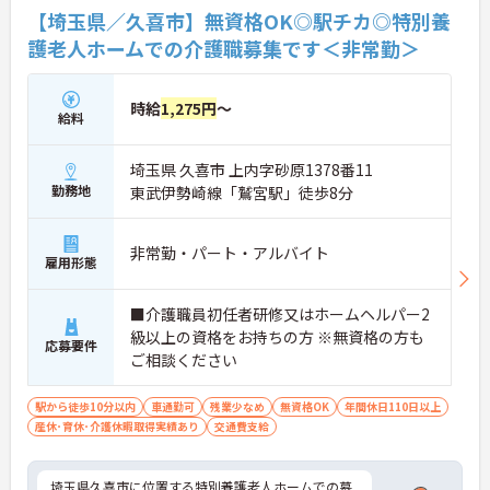
【埼玉県／久喜市】無資格OK◎駅チカ◎特別養
護老人ホームでの介護職募集です＜非常勤＞
時給
1,275円
～
給料
埼玉県 久喜市 上内字砂原1378番11
勤務地
東武伊勢崎線「鷲宮駅」徒歩8分
非常勤・パート・アルバイト
雇用形態
■介護職員初任者研修又はホームヘルパー2
級以上の資格をお持ちの方 ※無資格の方も
応募要件
ご相談ください
駅から徒歩10分以内
車通勤可
残業少なめ
無資格OK
年間休日110日以上
産休･育休･介護休暇取得実績あり
交通費支給
埼玉県久喜市に位置する特別養護老人ホームでの募