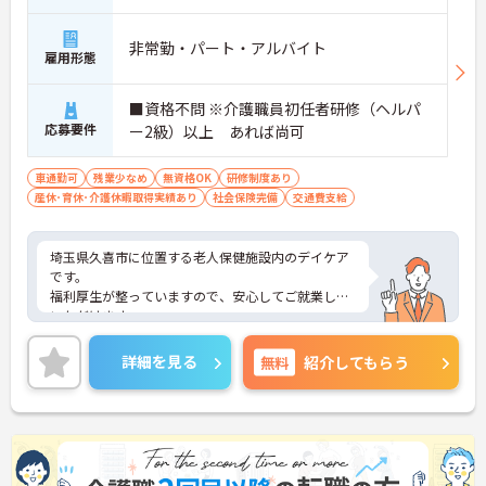
かりと整備されています。オンとオフの切り替えを
明確にし、心身ともに充実した状態で長くご活躍い
ただけます。
非常勤・パート・アルバイト
雇用形態
・グループホーム一棟あたりの入居者様20名定員を
常時2～4名のスタッフで支援、国基準を上回る人員
配置や夜間複数名体制が敷かれているため、業務に
■資格不問 ※介護職員初任者研修（ヘルパ
追われることなくご利用者様のペースに合わせたサ
応募要件
ー2級）以上 あれば尚可
ポートが可能です。施設も専用設計で働きやすく、
ご自身の理想とする福祉を実践できる環境が整って
車通勤可
残業少なめ
無資格OK
研修制度あり
います。
産休･育休･介護休暇取得実績あり
社会保険完備
交通費支給
埼玉県久喜市に位置する老人保健施設内のデイケア
です。
福利厚生が整っていますので、安心してご就業して
いただけます。
日勤帯でのお仕事ですので、プライベートとの両立
もしやすいです。
詳細を見る
無料
紹介してもらう
非常勤でも昇給がございますので、頑張りを評価し
ていただけます！
ご興味ある方には、面接対策ポイントなど、さらに
詳細をお話しいたしますのでお気軽にご相談くださ
い！