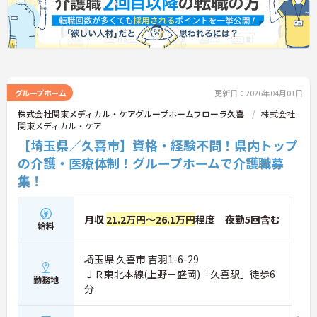
グループホーム
更新日：2026年04月01日
株式会社関東メディカル・ケアグループホームフローラ久喜
株式会社
関東メディカル・ケア
【埼玉県／久喜市】資格・経験不問！県内トップ
の介護・医療体制！グループホームで介護職募
集！
月収
21.2万円～26.1万円
程度 夜勤5回含む
給料
埼玉県 久喜市 吉羽1-6-29
ＪＲ東北本線(上野－盛岡)「久喜駅」徒歩6
勤務地
分