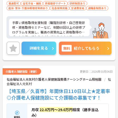
車通勤可
住宅手当・補助
資格取得サポート
研修制度あり
産休･育休･介護休暇取得実績あり
社会保険完備
交通費支給
退職金制度あり
手厚い資格取得支援制度（職階別研修・自己啓発研
修・資格取得セミナーなど、年間60回以上の研修プ
ログラムを実施し、職員の資質向上と資格取得のサ
ポートを行っております）がありますので、スキル
アップされたい方におすすめです！
また、すべての働く方が「安心して長く活躍できる
詳細を見る
無料
紹介してもらう
職場」を提供すべく、様々な福利厚生制度をご用意
しております。
ご興味ある方には、面接対策ポイントなど、さらに
詳細をお話しいたしますのでお気軽にご相談くださ
い！
介護老人保健施設（老健）
更新日：2026年03月06日
社会福祉法人元気村介護老人保健施設栗橋ナーシングホーム翔裕園
社
会福祉法人元気村
【埼玉県／久喜市】年間休日110日以上★定着率
◎介護老人保健施設にて介護職の募集です！
月収
22.0万円～29.0万円
程度（諸手当込
み）
給料