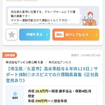
埼玉県久喜市に位置する、グループホームにて介護
職の募集です！
マイカー通勤可能なので通勤らくらくです◎
ご興味のある方には、面接対策ポイントなど、さら
に詳細をお話しいたしますのでお気軽にご相談くだ
さい！
詳細を見る
無料
紹介してもらう
訪問看護
更新日：2026年07月16日
株式会社アンビス医心館 久喜
株式会社アンビス
【埼玉県／久喜市】高水準給与＆年休115日♪サ
ポート体制◎ホスピスでの介護職員募集《正社員
登用あり》
月収
28.8万円
～程度 諸手当込・夜勤4回/月
想定
給料
年収
399万円
～※想定年収