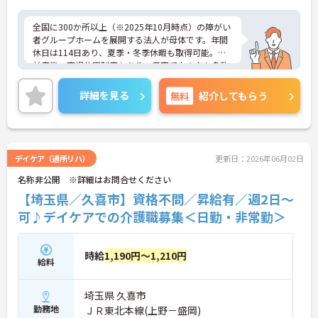
全国に300か所以上（※2025年10月時点）の障がい
者グループホームを展開する法人が母体です。年間
休日は114日あり、夏季・冬季休暇も取得可能。産
前産後・育児休暇制度もあり、子育て中の方も多数
活躍中で、ワークライフバランスを大切にしながら
働ける環境が整っています。研修制度や外部勉強会
詳細を見る
無料
紹介してもらう
の受講支援もあり、スキルアップもしっかりサポー
ト。将来的には管理者やエリアマネージャーへのキ
ャリアアップも目指せます。20代から60代まで幅広
い年代のスタッフが活躍しており、和やかな雰囲気
の職場です。介護経験を活かしたい方、福祉の資格
デイケア（通所リハ）
更新日：2026年06月02日
をお持ちの方、安定した法人でキャリアを築きたい
名称非公開 ※詳細はお問合せください
方におすすめです。
【埼玉県／久喜市】資格不問／昇給有／週2日～
★おすすめPOINT★
可♪デイケアでの介護職募集＜日勤・非常勤＞
・生活支援員からスタートし、サービス管理責任者
やエリアマネージャーへと続く明確なステップアッ
プの道筋が用意されています。急成長中の企業であ
時給
1,190円～1,210円
るためポストも豊富にあり、専門性を高めながらマ
給料
ネジメント職への挑戦も視野に入れていただけま
す。
埼玉県 久喜市
・年間休日114日、残業月平均10時間程度という就
業環境に加え、産前産後休暇や育児休暇制度がしっ
勤務地
ＪＲ東北本線(上野－盛岡)