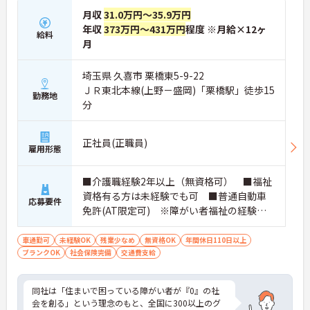
月収
31.0万円～35.9万円
年収
373万円～431万円
程度 ※月給×12ヶ
給料
月
埼玉県 久喜市 栗橋東5-9-22
ＪＲ東北本線(上野－盛岡)「栗橋駅」徒歩15
勤務地
分
正社員(正職員)
雇用形態
■介護職経験2年以上（無資格可） ■福祉
資格有る方は未経験でも可 ■普通自動車
応募要件
免許(AT限定可) ※障がい者福祉の経験は
不問です。※実務経験2年以上の方、障がい
者福祉に関する経験をお持ちの方大歓迎
車通勤可
未経験OK
残業少なめ
無資格OK
年間休日110日以上
ブランクOK
社会保険完備
交通費支給
同社は「住まいで困っている障がい者が『0』の社
会を創る」という理念のもと、全国に300以上のグ