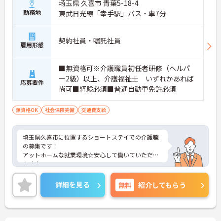
埼玉県 久喜市 青葉5-18-4
勤務地
東武日光線「幸手駅」バス・車7分
契約社員・嘱託社員
雇用形態
■無資格可※介護職員初任者研修（ヘルパ
ー2級）以上、介護福祉士 いずれかあれば
応募要件
尚可■経験必須■普通自動車免許必須
無資格OK
社会保険完備
交通費支給
埼玉県久喜市に位置するショートステイでの介護職
の募集です！
アットホームな就業環境☆安心して働いていただけ
ます♪
ご興味ある方には、面接対策ポイントなど、さらに
詳細をお話しいたしますのでお気軽にご相談くださ
詳細を見る
無料
紹介してもらう
い。