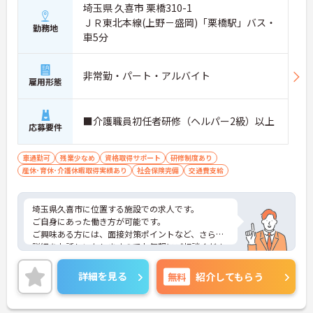
埼玉県 久喜市 栗橋310-1
ＪＲ東北本線(上野－盛岡)「栗橋駅」バス・
勤務地
車5分
非常勤・パート・アルバイト
雇用形態
■介護職員初任者研修（ヘルパー2級）以上
応募要件
車通勤可
残業少なめ
資格取得サポート
研修制度あり
産休･育休･介護休暇取得実績あり
社会保険完備
交通費支給
埼玉県久喜市に位置する施設での求人です。
ご自身にあった働き方が可能です。
ご興味ある方には、面接対策ポイントなど、さらに
詳細をお話しいたしますのでお気軽にご相談くださ
い。
詳細を見る
無料
紹介してもらう