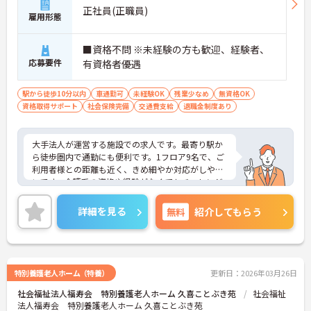
正社員(正職員)
雇用形態
■資格不問 ※未経験の方も歓迎、経験者、
応募要件
有資格者優遇
駅から徒歩10分以内
車通勤可
未経験OK
残業少なめ
無資格OK
資格取得サポート
社会保険完備
交通費支給
退職金制度あり
大手法人が運営する施設での求人です。最寄り駅か
ら徒歩圏内で通勤にも便利です。1フロア9名で、ご
利用者様との距離も近く、きめ細やか対応がしやす
いです。介護系の資格や経験がなくてもチャレンジ
いただけます。ご興味のある方はお気軽にお問い合
わせ下さい。
詳細を見る
無料
紹介してもらう
特別養護老人ホーム（特養）
更新日：2026年03月26日
社会福祉法人福寿会 特別養護老人ホーム 久喜ことぶき苑
社会福祉
法人福寿会 特別養護老人ホーム 久喜ことぶき苑