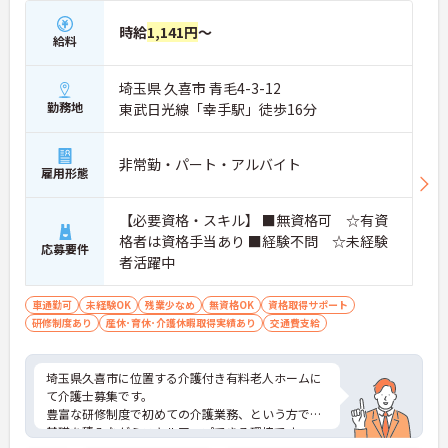
時給
1,141円
～
給料
埼玉県 久喜市 青毛4-3-12
勤務地
東武日光線「幸手駅」徒歩16分
非常勤・パート・アルバイト
雇用形態
【必要資格・スキル】 ■無資格可 ☆有資
格者は資格手当あり ■経験不問 ☆未経験
応募要件
者活躍中
車通勤可
未経験OK
残業少なめ
無資格OK
資格取得サポート
研修制度あり
産休･育休･介護休暇取得実績あり
交通費支給
埼玉県久喜市に位置する介護付き有料老人ホームに
て介護士募集です。
豊富な研修制度で初めての介護業務、という方でも
基礎を積みながらスキルアップできる環境です。