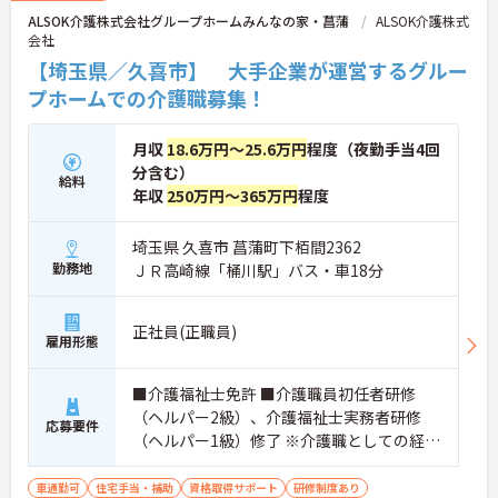
い。
ALSOK介護株式会社グループホームみんなの家・菖蒲
ALSOK介護株式
会社
【埼玉県／久喜市】 大手企業が運営するグルー
プホームでの介護職募集！
月収
18.6万円～25.6万円
程度（夜勤手当4回
分含む）
給料
年収
250万円～365万円
程度
埼玉県 久喜市 菖蒲町下栢間2362
勤務地
ＪＲ高崎線「桶川駅」バス・車18分
正社員(正職員)
雇用形態
■介護福祉士免許 ■介護職員初任者研修
（ヘルパー2級）、介護福祉士実務者研修
応募要件
（ヘルパー1級）修了 ※介護職としての経験
があればなお可
車通勤可
住宅手当・補助
資格取得サポート
研修制度あり