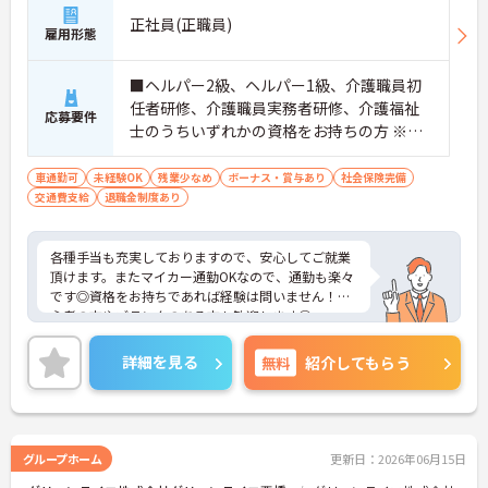
ます。年間休日も114日確保されているため、無理
正社員(正職員)
なく長期的なキャリアを築いていただけます。
雇用形態
・全施設がバリアフリー設計かつ最新設備を備えて
おり、清潔感にあふれた美しい環境です。ハード面
■ヘルパー2級、ヘルパー1級、介護職員初
に加え、ソフト面でも「献立の事前決定・レシピ完
任者研修、介護職員実務者研修、介護福祉
備」により現場の負担が大幅に軽減されています。
応募要件
ご利用者様の安全性はもちろん、働くスタッフにと
士のうちいずれかの資格をお持ちの方 ※無
っても身体的負担が少なく、高いモチベーションを
資格の方は応相談
保って業務に集中できます。
車通勤可
未経験OK
残業少なめ
ボーナス・賞与あり
社会保険完備
交通費支給
退職金制度あり
各種手当も充実しておりますので、安心してご就業
頂けます。またマイカー通勤OKなので、通勤も楽々
です◎資格をお持ちであれば経験は問いません！初
心者の方やブランクのある方も歓迎します◎
ご興味のある方は、マイナビ介護職までお問い合わ
せください。
詳細を見る
無料
紹介してもらう
グループホーム
更新日：2026年06月15日