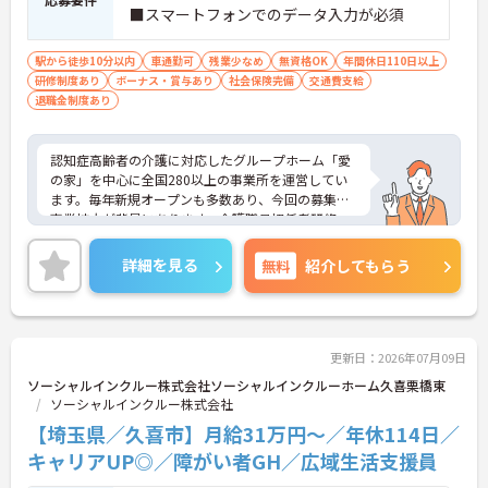
・介護スタッフと看護スタッフの比率が1対1で相談
■スマートフォンでのデータ入力が必須
しやすく、初任者研修や実務者研修からでも着実に
専門性を高められます
＜残業月7時間以下で身体の負担を軽減！＞
駅から徒歩10分以内
車通勤可
残業少なめ
無資格OK
年間休日110日以上
・常勤で働くスタッフの比率が90パーセント以上と
研修制度あり
ボーナス・賞与あり
社会保険完備
交通費支給
高く、急なシフト変更や無理な長時間勤務が発生し
退職金制度あり
にくい人員体制です
・訪問スケジュールに沿って施設内でのケアを行う
ため、月平均の残業時間は5時間から7時間程度とか
認知症高齢者の介護に対応したグループホーム「愛
なり少なめに抑えられます
の家」を中心に全国280以上の事業所を運営してい
・夜勤明けの翌日は原則としてお休みとなるシフト
ます。毎年新規オープンも多数あり、今回の募集は
編成が組まれており、しっかりと休息を取りながら
事業拡大が背景にあります。介護職員初任者研修、
長期的な就業が可能です
介護支援専門員、タクティールケアなどの資格取得
＜評価制度でキャリアアップ＞
のサポートあり！現場を最大限サポートするため
詳細を見る
無料
紹介してもらう
・介護福祉士や初任者研修などの資格や実務経験、
に、教育・研修・採用を専門とする部署や、コンプ
夜勤回数がしっかりと給与に反映されるためモチベ
ライアンスを推進する部署があり、グループ企業を
ーションを維持できます
含めた柔軟かつ強固なバックアップがあります。ご
・年次を問わずリーダーや主任などのマネジメント
興味ある方には、面接対策ポイントなど、さらに詳
職へ昇格する事例も多数あり、腰を据えて長期的な
細をお話しいたしますのでお気軽にご相談くださ
更新日：2026年07月09日
キャリア形成が可能です
い。
ソーシャルインクルー株式会社ソーシャルインクルーホーム久喜栗橋東
ソーシャルインクルー株式会社
【埼玉県／久喜市】月給31万円～／年休114日／
キャリアUP◎／障がい者GH／広域生活支援員