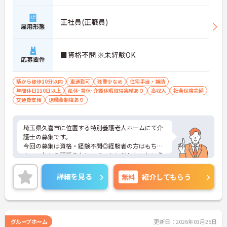
正社員(正職員)
雇用形態
■資格不問 ※未経験OK
応募要件
駅から徒歩10分以内
車通勤可
残業少なめ
住宅手当・補助
年間休日110日以上
産休･育休･介護休暇取得実績あり
高収入
社会保険完備
交通費支給
退職金制度あり
埼玉県久喜市に位置する特別養護老人ホームにて介
護士の募集です。
今回の募集は資格・経験不問◎経験者の方はもちろ
ん、これから頑張りたい、チャレンジしたいという
方にもオススメの求人です★
残業少なめなので出勤日でもプライベートの時間を
詳細を見る
無料
紹介してもらう
確保して頂けますよ♪
またマイカー通勤OK 無料駐車場完備なので、通勤
のストレスが少ないのも嬉しいポイントです！
ご興味ある方には、面接対策ポイントなど、さらに
詳細をお話しいたしますのでお気軽にご相談くださ
グループホーム
更新日：2026年03月26日