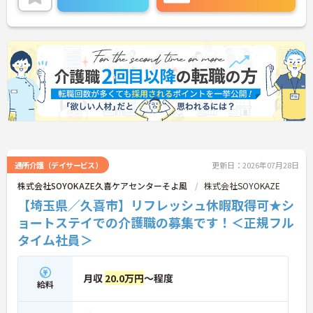
通所介護（デイサービス）
更新日：2026年07月28日
株式会社SOYOKAZE久喜ケアセンターそよ風
株式会社SOYOKAZE
【埼玉県／久喜市】リフレッシュ休暇取得可★シ
ョートステイでの介護職の募集です！＜正規フル
タイム社員＞
月収
20.0万円
～程度
給料