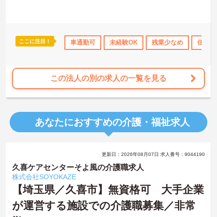
まずは施設での面談や見学からでもご相談可能です！ご興味ある方
には、面接対策ポイントなど、さらに詳細をお話しいたしますので
お気軽にご相談ください！♪
ここに注目！
ランクOK
資格取得サポート
車通勤可
研修制度あり
未経験OK
残業少なめ
産休･育休･介護休暇
住宅手
この法人の別の求人の一覧を見る
あなたにおすすめの介護・福祉求人
更新日：2026年08月07日 求人番号：9044190
久喜ケアセンターそよ風の介護職求人
株式会社SOYOKAZE
【埼玉県／久喜市】無資格可 大手企業
が運営する施設での介護職募集／非常