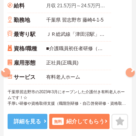
給料
月収 21.5万円～24.5万円程度 夜勤手当5回分を含む
勤務地
千葉県 習志野市 藤崎4-1-5
最寄り駅
ＪＲ総武線「津田沼駅」徒歩17分
資格/職種
■介護職員初任者研修（ヘルパー2級）以上 ■未経験可
雇用形態
正社員(正職員)
サービス
有料老人ホーム
千葉県習志野市の2023年3月にオープンした介護付き有料老人ホー
ムです！☆
手厚い研修や資格取得支援（職階別研修・自己啓発研修・資格取得
セミナーなど、年間60回以上の研修プログラムを実施し、職員の資
質向上と資格取得のサポートを行っております）があります！
スキルアップされたい方や未経験の方にもおすすめです！また、す
詳細を見る
紹介してもらう
無料
べての働く方が「安心して長く活躍できる職場」を提供すべく、
様々な福利厚生制度をご用意しております。