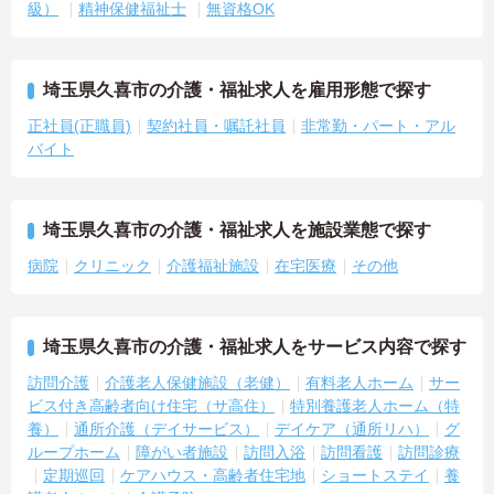
級）
精神保健福祉士
無資格OK
埼玉県久喜市の介護・福祉求人を雇用形態で探す
正社員(正職員)
契約社員・嘱託社員
非常勤・パート・アル
バイト
埼玉県久喜市の介護・福祉求人を施設業態で探す
病院
クリニック
介護福祉施設
在宅医療
その他
埼玉県久喜市の介護・福祉求人をサービス内容で探す
訪問介護
介護老人保健施設（老健）
有料老人ホーム
サー
ビス付き高齢者向け住宅（サ高住）
特別養護老人ホーム（特
養）
通所介護（デイサービス）
デイケア（通所リハ）
グ
ループホーム
障がい者施設
訪問入浴
訪問看護
訪問診療
定期巡回
ケアハウス・高齢者住宅地
ショートステイ
養