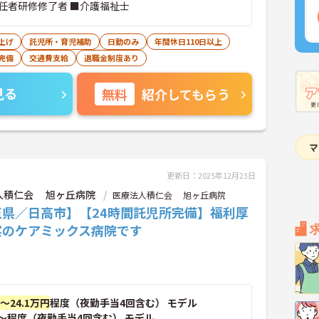
任者研修修了者 ■介護福祉士
上げ
託児所・育児補助
日勤のみ
年間休日110日以上
完備
交通費支給
退職金制度あり
見る
無料
紹介してもらう
更新日：2025年12月23日
人積仁会 旭ヶ丘病院
医療法人積仁会 旭ヶ丘病院
玉県／日高市】【24時間託児所完備】福利厚
実のケアミックス病院です
円～24.1万円
程度（夜勤手当4回含む） モデル
～程度（夜勤手当4回含む） モデル