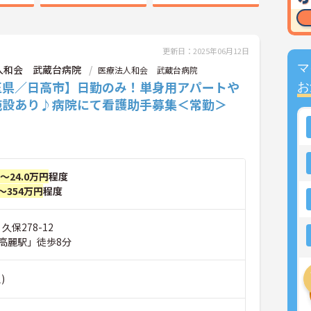
更新日：2025年06月12日
マ
人和会 武蔵台病院
医療法人和会 武蔵台病院
玉県／日高市】日勤のみ！単身用アパートや
お
施設あり♪病院にて看護助手募集＜常勤＞
円～24.0万円
程度
～354万円
程度
久保278-12
高麗駅」徒歩8分
)