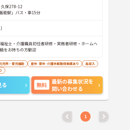
久保278-12
飯能駅」バス・車15分
)
護福祉士・介護職員初任者研修・実務者研修・ホームヘ
2級をお持ちの方歓迎
託児所・育児補助
産休･育休･介護休暇取得実績あり
高収入
り
最新の募集状況を
見る
無料
問い合わせる
1