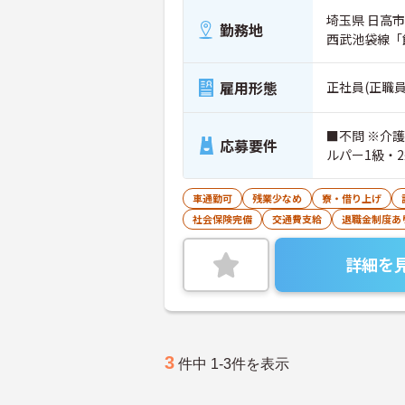
埼玉県 日高市 
勤務地
西武池袋線「
雇用形態
正社員(正職員
■不問 ※介
応募要件
ルパー1級・
車通勤可
残業少なめ
寮・借り上げ
社会保険完備
交通費支給
退職金制度あ
詳細を
3
件中 1-3件を表示