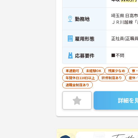
埼玉県 日高市
勤務地
ＪＲ川越線「
雇用形態
正社員(正職員
応募要件
■不問
車通勤可
未経験OK
残業少なめ
寮
年間休日110日以上
研修制度あり
産休
退職金制度あり
詳細を