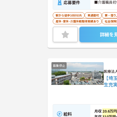
応募要件
■介護職員初
駅から徒歩10分以内
車通勤可
寮・借り
産休･育休･介護休暇取得実績あり
社会保険
詳細を
募集停止
医療法
【埼
生充
月収
20.6万
給料
年収
310万円