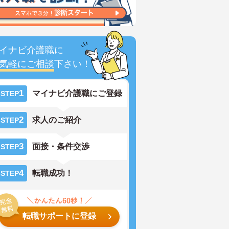
イナビ介護職に
気軽にご相談
下さい！
1
マイナビ介護職にご登録
STEP
2
求人のご紹介
STEP
3
面接・条件交渉
STEP
4
転職成功！
STEP
転職サポートに登録