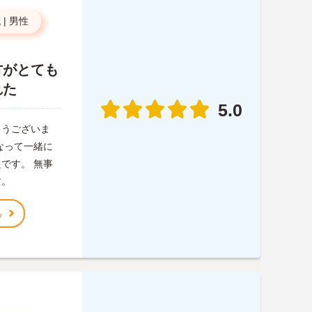
代
|
男性
方がとても
れた
5.0
とうございま
なって一緒に
です。 無事
す。
る