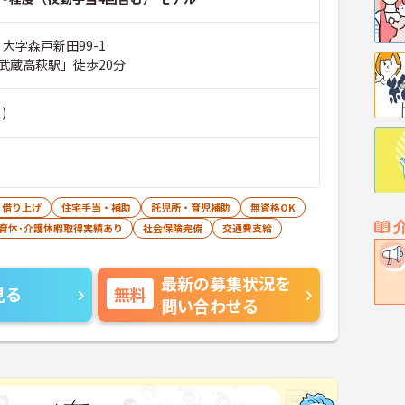
 大字森戸新田99-1
武蔵高萩駅」徒歩20分
)
・借り上げ
住宅手当・補助
託児所・育児補助
無資格OK
･育休･介護休暇取得実績あり
社会保険完備
交通費支給
最新の募集状況を
見る
無料
問い合わせる