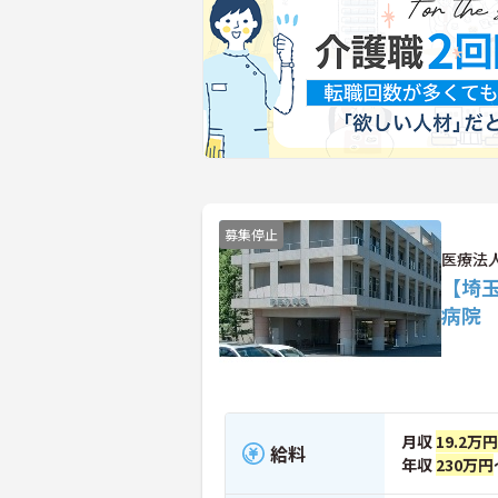
募集停止
医療法
【埼
病院
月収
19.2万
給料
年収
230万円