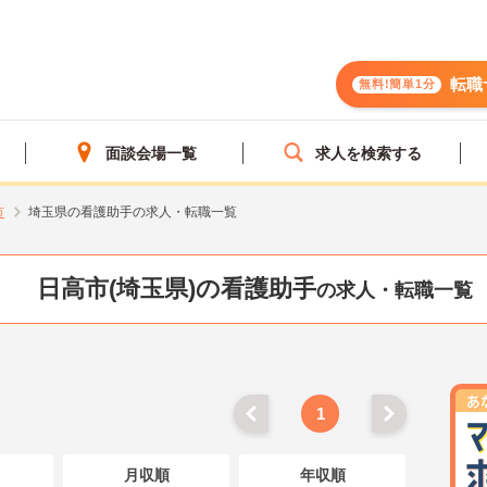
転職
無料!簡単1分
面談会場一覧
求人を検索する
市
埼玉県の看護助手の求人・転職一覧
日高市(埼玉県)の看護助手
の求人・転職一覧
1
月収順
年収順