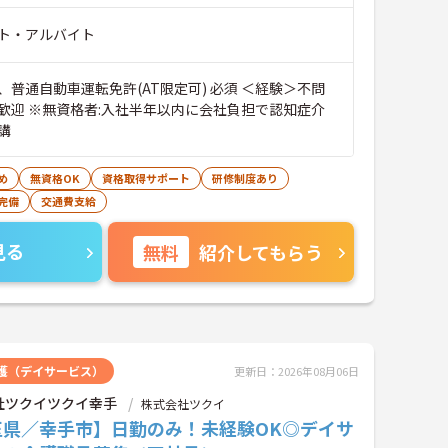
ト・アルバイト
、普通自動車運転免許(AT限定可) 必須 ＜経験＞不問
歓迎 ※無資格者:入社半年以内に会社負担で認知症介
講
め
無資格OK
資格取得サポート
研修制度あり
完備
交通費支給
見る
無料
紹介してもらう
護（デイサービス）
更新日：2026年08月06日
社ツクイツクイ幸手
株式会社ツクイ
玉県／幸手市】日勤のみ！未経験OK◎デイサ