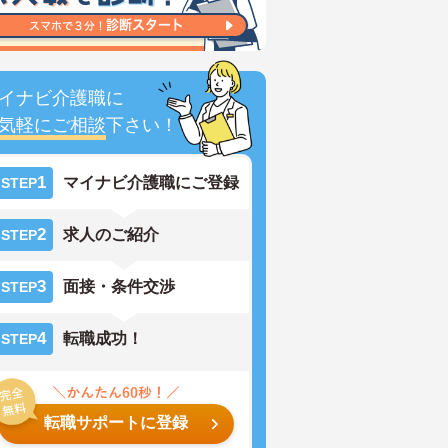
イナビ介護職に
気軽にご相談
下さい！
1
マイナビ介護職にご登録
STEP
2
求人のご紹介
STEP
3
面接・条件交渉
STEP
4
転職成功！
STEP
転職サポートに登録