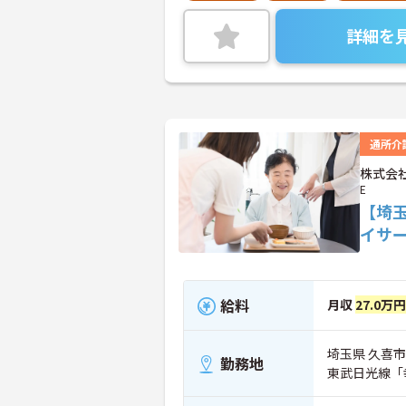
詳細を
通所介
株式会社
E
【埼
イサ
給料
月収
27.0万円
埼玉県 久喜市 
勤務地
東武日光線「