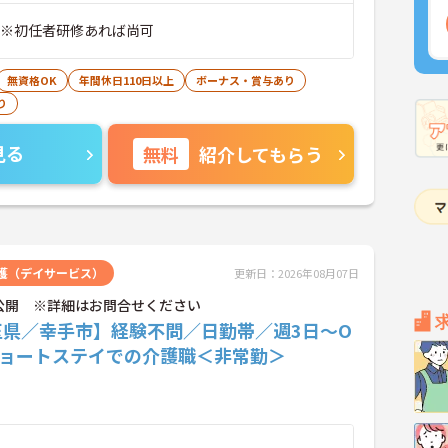
 ※初任者研修あれば尚可
無資格OK
年間休日110日以上
ボーナス・賞与あり
り
見る
無料
紹介してもらう
護（デイサービス）
更新日：2026年08月07日
公開 ※詳細はお問合せください
玉県／幸手市】経験不問／日勤帯／週3日～O
ショートステイでの介護職＜非常勤＞