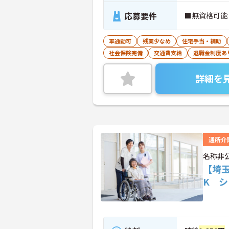
応募要件
■無資格可能
車通勤可
残業少なめ
住宅手当・補助
社会保険完備
交通費支給
退職金制度あ
詳細を
通所介
名称非
【埼
K 