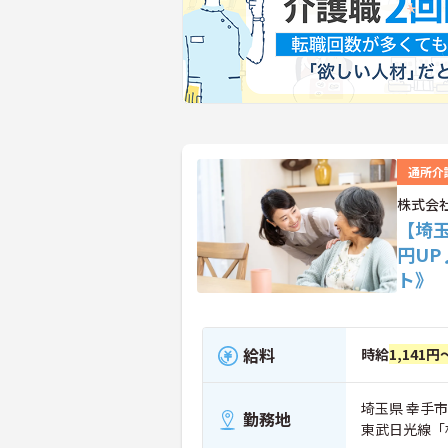
通所介
株式会
【埼
円U
ト》
給料
時給
1,141円
埼玉県 幸手市 
勤務地
東武日光線「