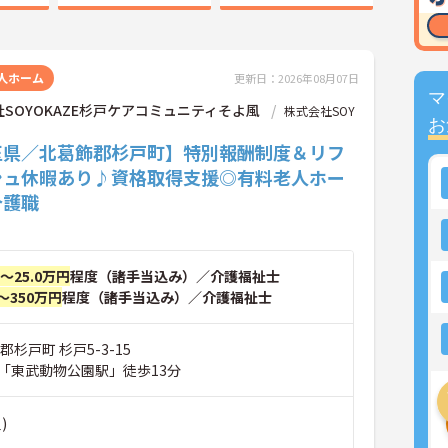
人ホーム
更新日：2026年08月07日
マ
SOYOKAZE杉戸ケアコミュニティそよ風
株式会社SOY
お
玉県／北葛飾郡杉戸町】特別報酬制度＆リフ
シュ休暇あり♪資格取得支援◎有料老人ホー
介護職
円～25.0万円
程度（諸手当込み）／介護福祉士
～350万円
程度（諸手当込み）／介護福祉士
郡杉戸町 杉戸5-3-15
「東武動物公園駅」徒歩13分
)