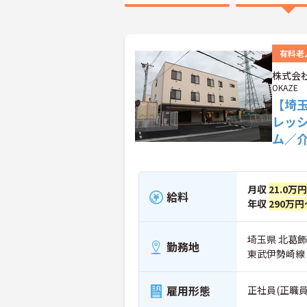
有料老
株式会社
OKAZE
【埼
レッ
ム／
月収
21.0万
給料
年収
290万円
埼玉県 北葛飾
勤務地
東武伊勢崎線
雇用形態
正社員(正職員