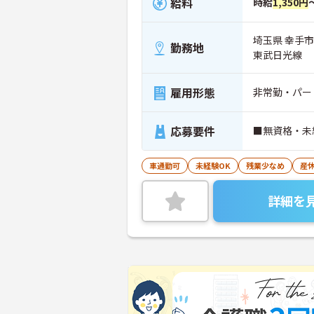
給料
時給
1,350円
埼玉県 幸手市
勤務地
東武日光線
雇用形態
非常勤・パー
応募要件
■無資格・未
車通勤可
未経験OK
残業少なめ
産
詳細を