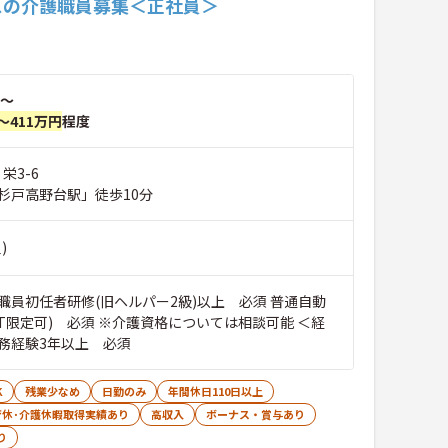
スの介護職員募集＜正社員＞
～
～411万円
程度
栄3-6
杉戸高野台駅」徒歩10分
)
職員初任者研修(旧ヘルパー2級)以上 必須 普通自動
AT限定可) 必須 ※介護資格については相談可能 ＜経
務経験3年以上 必須
K
残業少なめ
日勤のみ
年間休日110日以上
育休･介護休暇取得実績あり
高収入
ボーナス・賞与あり
り