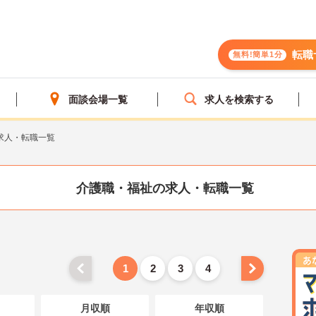
転職
無料!簡単1分
面談会場一覧
求人を検索する
求人・転職一覧
介護職・福祉の求人・転職一覧
1
2
3
4
月収順
年収順