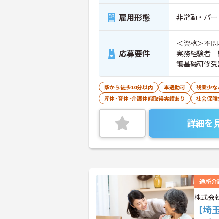
雇用形態
非常勤・パー
＜資格＞不問
応募要件
実務経験者 
護基礎研修受
駅から徒歩10分以内
車通勤可
残業少な
産休･育休･介護休暇取得実績あり
社会保険
詳細を
通所介
株式会
【埼