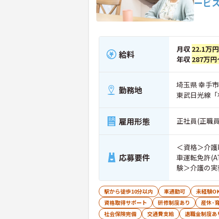
ービ
月収
22.1万円
給料
年収
287万円
埼玉県 幸手市 
勤務地
東武日光線「
雇用形態
正社員(正職員
＜資格＞介護
応募要件
車運転免許(
験＞介護の実
駅から徒歩10分以内
車通勤可
未経験O
資格取得サポート
研修制度あり
産休･
社会保険完備
交通費支給
退職金制度あ