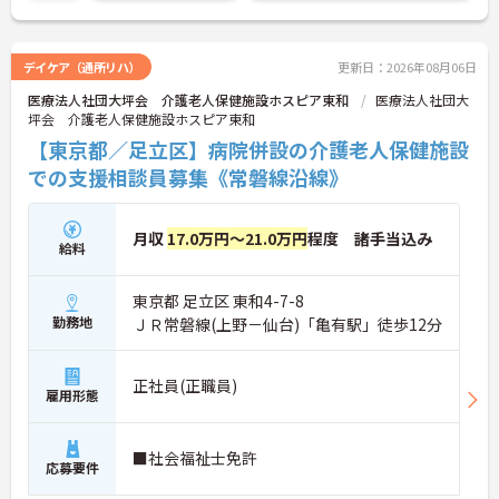
♪
デイケア（通所リハ）
更新日：2026年08月06日
医療法人社団大坪会 介護老人保健施設ホスピア東和
医療法人社団大
坪会 介護老人保健施設ホスピア東和
【東京都／足立区】病院併設の介護老人保健施設
での支援相談員募集《常磐線沿線》
月収
17.0万円～21.0万円
程度 諸手当込み
給料
東京都 足立区 東和4-7-8
勤務地
ＪＲ常磐線(上野－仙台)「亀有駅」徒歩12分
正社員(正職員)
雇用形態
■社会福祉士免許
応募要件