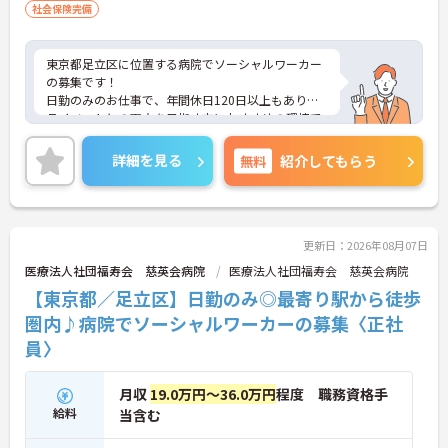
社会保険完備
東京都足立区に位置する病院でソーシャルワーカー
の募集です！
日勤のみのお仕事で、年間休日120日以上もありプ
ライベートとの両立を目指す方におすすめの環境で
す◎最寄り駅から徒歩圏内のため通勤も楽々♪天候
に左右されず通勤ができます！昇給や賞与制度があ
詳細を見る
無料
紹介してもらう
り、頑張りが評価されてしっかりと還元されます。
フォロー体制もあり、経験に関わらず安心してスタ
ートできます。
こちらの求人にご興味がございましたら面接のポイ
ントもお伝えしますので是非ご応募お待ちしており
更新日：2026年08月07日
ます。
医療法人社団福寿会 慈英会病院
医療法人社団福寿会 慈英会病院
【東京都／足立区】日勤のみ◎最寄り駅から徒歩
圏内♪病院でソーシャルワーカーの募集〈正社
員〉
月収
19.0万円～36.0万円
程度 職務資格手
給料
当含む