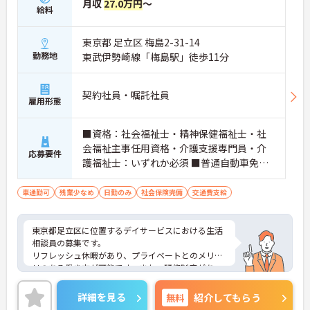
月収
27.0万円
～
給料
東京都 足立区 梅島2-31-14
勤務地
東武伊勢崎線「梅島駅」徒歩11分
契約社員・嘱託社員
雇用形態
■資格：社会福祉士・精神保健福祉士・社
会福祉主事任用資格・介護支援専門員・介
応募要件
護福祉士：いずれか必須 ■普通自動車免
許：必須 ■経験：必須
車通勤可
残業少なめ
日勤のみ
社会保険完備
交通費支給
東京都足立区に位置するデイサービスにおける生活
相談員の募集です。
リフレッシュ休暇があり、プライベートとのメリハ
リのある働き方が可能です。また、研修制度があ
り、働きながらスキルアップが目指せる環境です。
ご興味のある方には、面接対策ポイントなど、さら
詳細を見る
無料
紹介してもらう
に詳細をご案内しますのでお気軽にご相談くださ