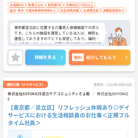
未経験OK
残業少なめ
無資格OK
年間休日110日以上
産休･育休･介護休暇取得実績あり
社会保険完備
交通費支給
退職金制度あり
東京都足立区に位置する介護老人保健施設での求人
です。こちらの施設を運営している法人は、病院も
運営しておりますのでとても安定しており、福利厚
生が充実しております。月平均残業時間は5時間程度
なので家庭との両立も可能です。手当も充実してお
り、頑張りがお給料にしっかりと反映されますので
詳細を見る
無料
紹介してもらう
やりがいも大きいです。ご興味のある方は求人内容
の詳細や面接対策ポイントなどをお話させていただ
きますのでお気軽にお問い合わせくださいませ。
通所介護（デイサービス）
更新日：2026年08月05日
株式会社SOYOKAZE足立ケアコミュニティそよ風
株式会社SOYOKAZ
E
【東京都／足立区】リフレッシュ休暇あり◎デイ
サービスにおける生活相談員のお仕事＜正規フル
タイム社員＞