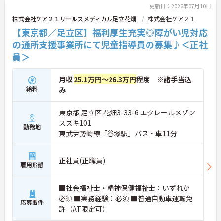
更新日：2026年07月10日
株式会社ケア２１リールスメディカル足立花畑
株式会社ケア２１
【東京都／足立区】福利厚生充実◎障がい児対応
の通所支援事業所にて児童指導員の募集♪＜正社
員＞
月収
25.1万円～26.3万円
程度 ※諸手当込
給料
み
東京都 足立区 花畑3-33-6 エクレールメゾン
スズキ101
勤務地
東武伊勢崎線「谷塚駅」バス・車11分
正社員(正職員)
雇用形態
■社会福祉士・精神保健福祉士：いずれか
必須 ■実務経験：必須 ■普通自動車運転免
応募要件
許（AT限定可）