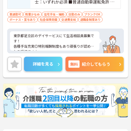
士：いずれか必須 ■普通自動車運転免許 ■
経験：必須 ■ブランク可
車通勤可
残業少なめ
住宅手当・補助
日勤のみ
ブランクOK
ボーナス・賞与あり
社会保険完備
交通費支給
退職金制度あり
東京都足立区のデイサービスにて生活相談員募集で
す！
各種手当充実◎特別報酬制度もあり頑張りが認めら
れる環境です♪
ご興味のある方には、面接対策ポイントなどさらに
詳細をお話いたしますので、お気軽にご相談くださ
詳細を見る
無料
紹介してもらう
い。