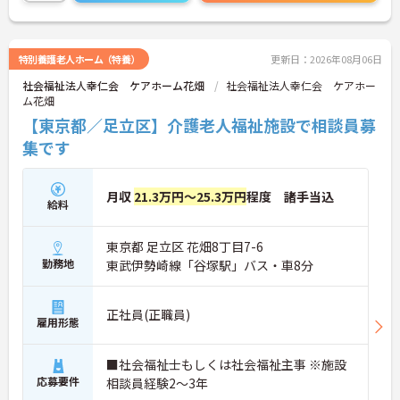
特別養護老人ホーム（特養）
更新日：2026年08月06日
社会福祉法人幸仁会 ケアホーム花畑
社会福祉法人幸仁会 ケアホー
ム花畑
【東京都／足立区】介護老人福祉施設で相談員募
集です
月収
21.3万円～25.3万円
程度 諸手当込
給料
東京都 足立区 花畑8丁目7-6
勤務地
東武伊勢崎線「谷塚駅」バス・車8分
正社員(正職員)
雇用形態
■社会福祉士もしくは社会福祉主事 ※施設
応募要件
相談員経験2～3年