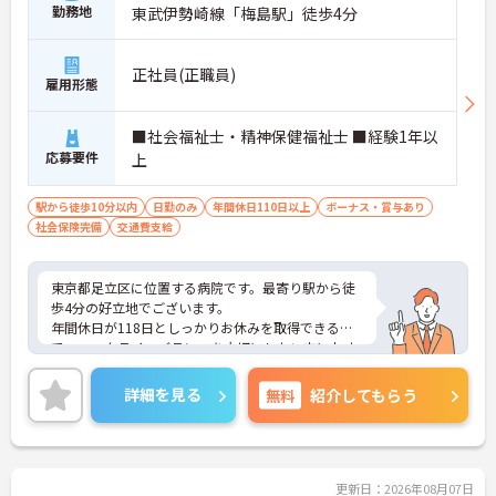
勤務地
東武伊勢崎線「梅島駅」徒歩4分
正社員(正職員)
雇用形態
■社会福祉士・精神保健福祉士 ■経験1年以
応募要件
上
駅から徒歩10分以内
日勤のみ
年間休日110日以上
ボーナス・賞与あり
社会保険完備
交通費支給
東京都足立区に位置する病院です。最寄り駅から徒
歩4分の好立地でございます。
年間休日が118日としっかりお休みを取得できるの
で、ワークライフバランスを大切にしたい方におす
すめです。
昇給や賞与制度があり頑張りが評価されてしっかり
詳細を見る
無料
紹介してもらう
と職員に還元されます。
ご興味のある方には、面接対策ポイントなど、さら
に詳細をお話しいたしますのでお気軽にご相談くだ
さい！
更新日：2026年08月07日