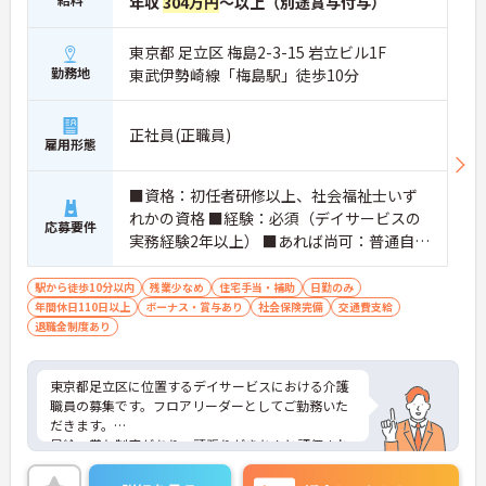
年収
304万円
～以上（別途賞与付与）
東京都 足立区 梅島2-3-15 岩立ビル1F
勤務地
東武伊勢崎線「梅島駅」徒歩10分
正社員(正職員)
雇用形態
■資格：初任者研修以上、社会福祉士いず
れかの資格 ■経験：必須（デイサービスの
応募要件
実務経験2年以上） ■あれば尚可：普通自動
車運転免許（AT限定可）※ワンボックスカ
ーなどで送迎業務あり
駅から徒歩10分以内
残業少なめ
住宅手当・補助
日勤のみ
年間休日110日以上
ボーナス・賞与あり
社会保険完備
交通費支給
退職金制度あり
東京都足立区に位置するデイサービスにおける介護
職員の募集です。フロアリーダーとしてご勤務いた
だきます。
昇給・賞与制度があり、頑張りがきちんと評価され
る環境です！
また施設リーダー手当、資格手当、業態手当など各