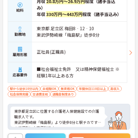
月収
20.8万円～26.9万円
程度（諸手当込
み）
給料
年収
330万円～443万円
程度（諸手当込み）
東京都 足立区 梅田8‐12‐10
勤務地
東武伊勢崎線「梅島駅」徒歩8分
正社員(正職員)
雇用形態
■社会福祉士免許 又は精神保健福祉士 ※
応募要件
経験1年以上ある方
駅から徒歩10分以内
未経験OK
無資格OK
年間休日110日以上
高収入
社会保険完備
交通費支給
退職金制度あり
東京都足立区に位置する介護老人保健施設での介護
職求人です。
東武伊勢崎線「梅島駅」より徒歩8分と駅チカです
ので通勤に大変便利です。
月9日休で残業がほとんどございません。