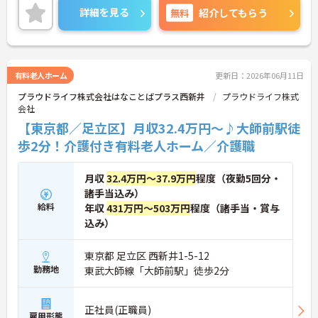
い。
詳細を見る
無料
紹介してもらう
有料老人ホーム
更新日：2026年06月11日
プラウドライフ株式会社はなことばプラス西新井
プラウドライフ株式
会社
【東京都／足立区】月収32.4万円～♪大師前駅徒
歩2分！介護付き有料老人ホーム／介護職
月収
32.4万円～37.9万円
程度（夜勤5回分・
諸手当込み）
給料
年収
431万円～503万円
程度（諸手当・賞与
込み）
東京都 足立区 西新井1-5-12
勤務地
東武大師線「大師前駅」徒歩2分
正社員(正職員)
雇用形態