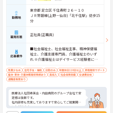
東京都 足立区 千住寿町２６－１０
ＪＲ常磐線(上野－仙台)「北千住駅」徒歩15
勤務地
分
正社員(正職員)
雇用形態
■社会福祉士、社会福祉主事、精神保健福
祉士、介護支援専門員、介護福祉士のいず
応募要件
れ ※介護福祉士はデイサービス経験者に限
る ※運転免許取得者尚可
残業少なめ
住宅手当・補助
日勤のみ
年間休日110日以上
資格取得サポート
産休･育休･介護休暇取得実績あり
高収入
社会保険完備
交通費支給
退職金制度あり
医療法人社団寿英会・内田病院のグループ会社で安
定感は抜群です。
社内研修も充実しておりますで安心してご就業開始
いただけます。
ご興味のある方は是非お気軽にお問い合わせくださ