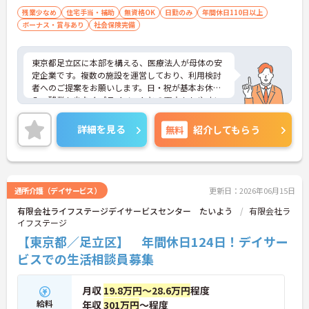
残業少なめ
住宅手当・補助
無資格OK
日勤のみ
年間休日110日以上
ボーナス・賞与あり
社会保険完備
東京都足立区に本部を構える、医療法人が母体の安
定企業です。複数の施設を運営しており、利用検討
者へのご提案をお願いします。日・祝が基本お休
み、残業も少なくプライベートとの両立もしやすい
です。介護系の資格等は不要です。ご興味のある方
には、面接対策ポイントなど、さらに詳細をお話し
詳細を見る
無料
紹介してもらう
いたしますのでお気軽にご相談ください！
通所介護（デイサービス）
更新日：2026年06月15日
有限会社ライフステージデイサービスセンター たいよう
有限会社ラ
イフステージ
【東京都／足立区】 年間休日124日！デイサー
ビスでの生活相談員募集
月収
19.8万円～28.6万円
程度
給料
年収
301万円
～程度