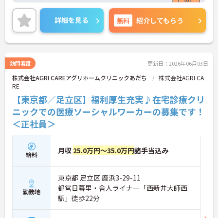
るので、子育て中の方も働きやすい環境です◎ご興
味のある方はご面接のポイントお伝えしますのでご
詳細を見る
無料
紹介してもらう
気軽にお問い合わせください。
訪問看護
更新日：2026年06月03日
株式会社AGRI CAREアグリホームクリニックあだち
株式会社AGRI CA
RE
【東京都／足立区】福利厚生充実♪在宅診療クリ
ニックでの医療ソーシャルワーカーの募集です！
＜正社員＞
月収
25.0万円～35.0万円
諸手当込み
給料
東京都 足立区 鹿浜3-29-11
都営日暮里・舎人ライナー「西新井大師西
勤務地
駅」徒歩22分