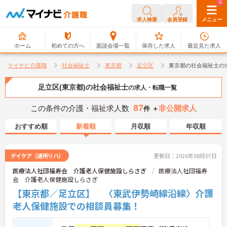
0
0
求人検索
会員登録
メニュー
ホーム
初めての方へ
面談会場一覧
保存した求人
最近見た求人
マイナビ介護職
社会福祉士
東京都
足立区
東京都の社会福祉士の
足立区(東京都)の社会福祉士
の求人・転職一覧
87
この条件の介護・福祉求人数
非公開求人
件 ＋
おすすめ順
新着順
月収順
年収順
デイケア（通所リハ）
更新日：2026年08月07日
医療法人社団福寿会 介護老人保健施設しらさぎ
医療法人社団福寿
会 介護老人保健施設しらさぎ
【東京都／足立区】 〈東武伊勢崎線沿線〉介護
老人保健施設での相談員募集！