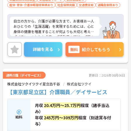
産休･育休･介護休暇取得実績あり
社会保険完備
交通費支給
退職金制度あり
自立の方から、介護が必要な方まで、お客様お一人
おひとりの「生涯活躍」を実現するためには、心と
身体の健康を増進することが何よりも大切と考え、
「バランスのとれた食事」「活動量の増加」「質の
よい睡眠」の3つの生活習慣の向上にとりくんでい
ます。
詳細を見る
無料
紹介してもらう
サービス付き高齢者向け住宅のお客様は自らすすん
で行動することが得意なので、施設内サークル活動
がとても盛んです。習字や絵が得意なお客様は自ら
講師になってお仲間に教えている方もいらっしゃい
ます。
通所介護（デイサービス）
更新日：2026年08月06日
お客様が自ら進んで行動したくなる、挑戦したくな
株式会社ツクイツクイ足立古千谷
株式会社ツクイ
る生活環境を提供する事がスタッフの大切な役割に
なっています。
【東京都足立区】介護職員／デイサービス
月収
20.4万円～25.7万円
程度（諸手当込
み）
給料
年収
245万円～309万円
程度（別途賞与付
与）