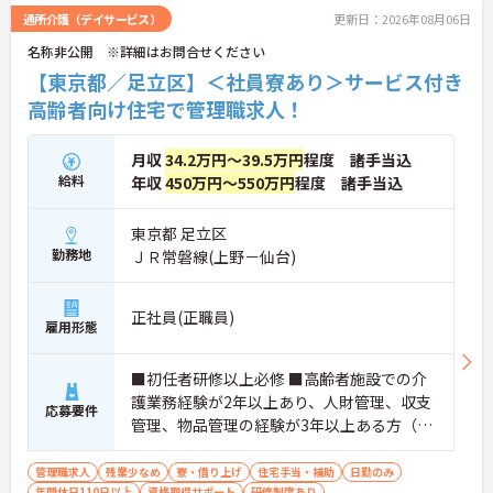
ントもお伝えしますので是非ご応募お待ちしており
通所介護（デイサービス）
更新日：2026年08月06日
ます。
名称非公開 ※詳細はお問合せください
【東京都／足立区】＜社員寮あり＞サービス付き
高齢者向け住宅で管理職求人！
月収
34.2万円～39.5万円
程度 諸手当込
給料
年収
450万円～550万円
程度 諸手当込
東京都 足立区
勤務地
ＪＲ常磐線(上野－仙台)
正社員(正職員)
雇用形態
■初任者研修以上必修 ■高齢者施設での介
護業務経験が2年以上あり、人財管理、収支
応募要件
管理、物品管理の経験が3年以上ある方（介
護業界外でも可）
管理職求人
残業少なめ
寮・借り上げ
住宅手当・補助
日勤のみ
年間休日110日以上
資格取得サポート
研修制度あり