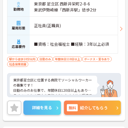
東京都 足立区 西新井栄町2-8-6
勤務地
東武伊勢崎線「西新井駅」徒歩2分
正社員(正職員)
雇用形態
■資格：社会福祉士 ■経験：3年以上必須
応募要件
駅から徒歩10分以内
日勤のみ
年間休日110日以上
ボーナス・賞与あり
社会保険完備
東京都足立区に位置する病院でソーシャルワーカー
の募集です！
日勤のみのお仕事で、年間休日120日以上もありプ
ライベートとの両立を目指す方におすすめの環境で
す◎最寄り駅から徒歩圏内のため通勤も楽々♪天候
に左右されず通勤ができます！昇給や賞与制度があ
詳細を見る
無料
紹介してもらう
り、頑張りが評価されてしっかりと還元されます。
フォロー体制もあり、経験に関わらず安心してスタ
ートできます。
こちらの求人にご興味がございましたら面接のポイ