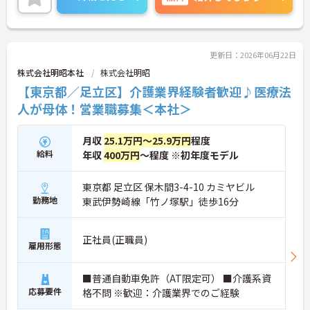
に詳細をお話しいたしますのでお気軽にご相談くだ
さい！
更新日：2026年06月22日
株式会社明昭本社
株式会社明昭
【東京都／足立区】介護業界経験者歓迎♪医療法
人が母体！営業職募集＜本社＞
月収
25.1万円～25.9万円
程度
給料
年収
400万円
～程度 ※初年度モデル
東京都 足立区 保木間3-4-10 カミヤビル
勤務地
東武伊勢崎線「竹ノ塚駅」徒歩16分
正社員(正職員)
雇用形態
■普通自動車免許（AT限定可） ■介護系資
応募要件
格不問 ※歓迎：介護業界でのご経験