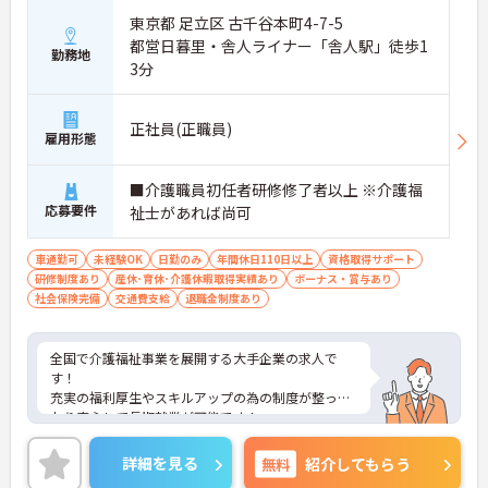
東京都 足立区 古千谷本町4-7-5
都営日暮里・舎人ライナー「舎人駅」徒歩1
勤務地
3分
正社員(正職員)
雇用形態
■介護職員初任者研修修了者以上 ※介護福
応募要件
祉士があれば尚可
車通勤可
未経験OK
日勤のみ
年間休日110日以上
資格取得サポート
研修制度あり
産休･育休･介護休暇取得実績あり
ボーナス・賞与あり
社会保険完備
交通費支給
退職金制度あり
全国で介護福祉事業を展開する大手企業の求人で
す！
充実の福利厚生やスキルアップの為の制度が整って
おり安心して長期就業が可能です！
ご興味ある方には、面接のポイントなど、さらに詳
細をお話致しますのでお気軽にご相談ください。
詳細を見る
無料
紹介してもらう