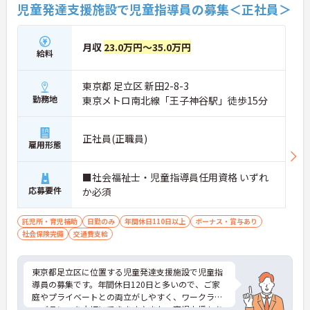
児童発達支援施設で児童指導員の募集＜正社員＞
月収
23.0万円～35.0万円
給料
東京都 足立区 新田2-8-3
勤務地
東京メトロ南北線「王子神谷駅」徒歩15分
正社員(正職員)
雇用形態
■社会福祉士・児童指導員任用資格 いずれ
応募要件
か必須
託児所・育児補助
日勤のみ
年間休日110日以上
ボーナス・賞与あり
社会保険完備
交通費支給
東京都足立区に位置する児童発達支援施設で児童指
導員の募集です。年間休日120日と多いので、ご家
庭やプライベートとの両立がしやすく、ワークライ
フバランスを大切にできます♪また、育児支援もあ