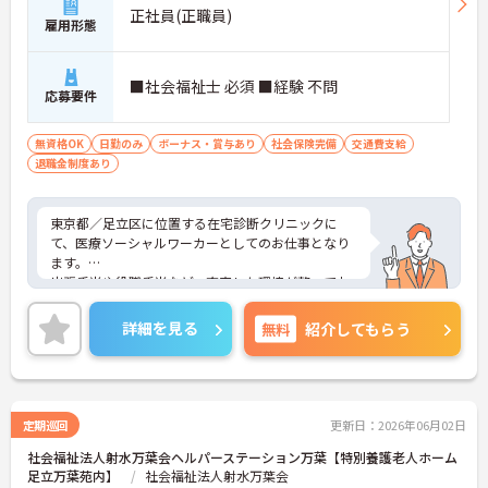
正社員(正職員)
雇用形態
■社会福祉士 必須 ■経験 不問
応募要件
無資格OK
日勤のみ
ボーナス・賞与あり
社会保険完備
交通費支給
退職金制度あり
東京都／足立区に位置する在宅診断クリニックに
て、医療ソーシャルワーカーとしてのお仕事となり
ます。
出張手当や役職手当など、充実した環境が整ってお
り、頑張った分しっかり評価されます！健康診断や
ワクチン接種など福利厚生も充実しているので、安
詳細を見る
無料
紹介してもらう
心してお仕事できます！
ご興味ある方は面接ポイントをお伝えしますので、
お気軽にお問い合わせください♪
定期巡回
更新日：2026年06月02日
社会福祉法人射水万葉会ヘルパーステーション万葉【特別養護老人ホーム
足立万葉苑内】
社会福祉法人射水万葉会