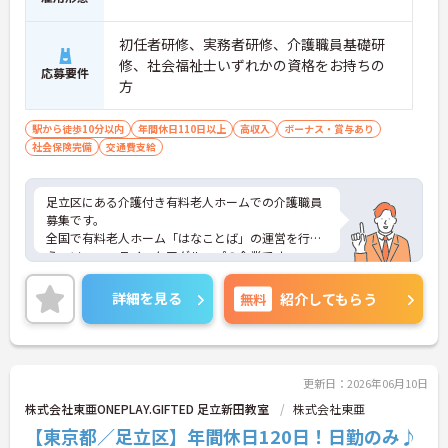
初任者研修、実務者研修、介護職員基礎研
修、社会福祉士いずれかの資格をお持ちの
応募要件
方
駅から徒歩10分以内
年間休日110日以上
高収入
ボーナス・賞与あり
社会保険完備
交通費支給
足立区にある介護付き有料老人ホームでの介護職員
募集です。
全国で有料老人ホーム「はなことば」の運営を行
う、ソニー・ライフケアグループの企業です。
年間休日115日、未経験の方もご相談いただけま
す。また、各種福利厚生が整っておりますので安心
詳細を見る
無料
紹介してもらう
して就業して頂けます。
ご興味のある方はお気軽にお問い合わせ下さい。
更新日：2026年06月10日
株式会社東亜ONEPLAY.GIFTED 足立新田教室
株式会社東亜
【東京都／足立区】年間休日120日！日勤のみ♪