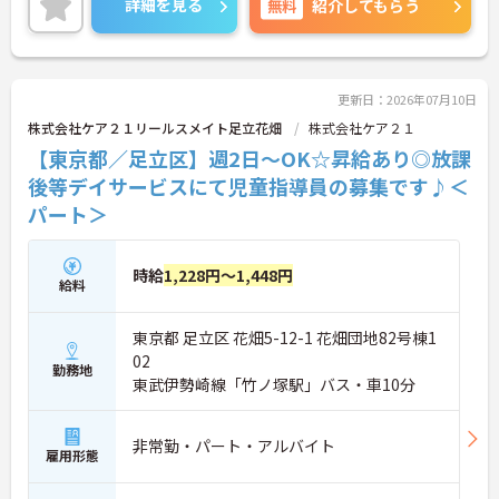
詳細を見る
無料
紹介してもらう
種手当が充実しています♪
働きやすい環境が整っており、安心して長くご勤務
いただけます。
ご興味のある方には、面接対策ポイントなど、さら
に詳細をご案内しますのでお気軽にご相談くださ
更新日：2026年07月10日
い！
株式会社ケア２１リールスメイト足立花畑
株式会社ケア２１
【東京都／足立区】週2日～OK☆昇給あり◎放課
後等デイサービスにて児童指導員の募集です♪＜
パート＞
時給
1,228円～1,448円
給料
東京都 足立区 花畑5-12-1 花畑団地82号棟1
02
勤務地
東武伊勢崎線「竹ノ塚駅」バス・車10分
非常勤・パート・アルバイト
雇用形態