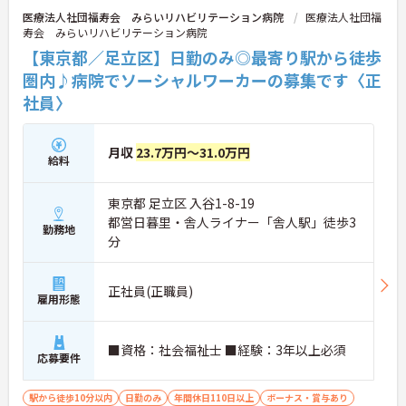
医療法人社団福寿会 みらいリハビリテーション病院
医療法人社団福
寿会 みらいリハビリテーション病院
【東京都／足立区】日勤のみ◎最寄り駅から徒歩
圏内♪病院でソーシャルワーカーの募集です〈正
社員〉
月収
23.7万円～31.0万円
給料
東京都 足立区 入谷1-8-19
都営日暮里・舎人ライナー「舎人駅」徒歩3
勤務地
分
正社員(正職員)
雇用形態
■資格：社会福祉士 ■経験：3年以上必須
応募要件
駅から徒歩10分以内
日勤のみ
年間休日110日以上
ボーナス・賞与あり