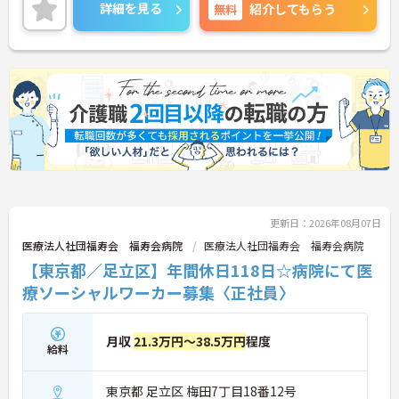
ご興味ある方には、面接対策ポイントなど、さらに
詳細を見る
無料
紹介してもらう
詳細をお話しいたしますのでお気軽にご相談くださ
い。
更新日：2026年08月07日
医療法人社団福寿会 福寿会病院
医療法人社団福寿会 福寿会病院
【東京都／足立区】年間休日118日☆病院にて医
療ソーシャルワーカー募集〈正社員〉
月収
21.3万円～38.5万円
程度
給料
東京都 足立区 梅田7丁目18番12号