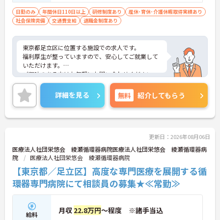
日勤のみ
年間休日110日以上
研修制度あり
産休･育休･介護休暇取得実績あり
社会保険完備
交通費支給
退職金制度あり
東京都足立区に位置する施設での求人です。
福利厚生が整っていますので、安心してご就業して
いただけます。
ご興味のある方はお気軽にお問い合わせください。
詳細を見る
無料
紹介してもらう
更新日：2026年08月06日
医療法人社団栄悠会 綾瀬循環器病院医療法人社団栄悠会 綾瀬循環器病
院
医療法人社団栄悠会 綾瀬循環器病院
【東京都／足立区】高度な専門医療を展開する循
環器専門病院にて相談員の募集★≪常勤≫
月収
22.8万円
～程度 ※諸手当込
給料