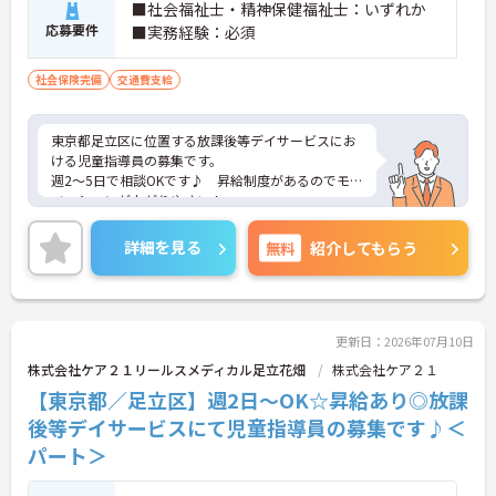
■社会福祉士・精神保健福祉士：いずれか
応募要件
■実務経験：必須
社会保険完備
交通費支給
東京都足立区に位置する放課後等デイサービスにお
ける児童指導員の募集です。
週2～5日で相談OKです♪ 昇給制度があるのでモチ
ベーションが上がりやすい！
組合制度があるなど、福利厚生も充実しています☆
ご興味のある方には、面接対策ポイントなど、さら
詳細を見る
無料
紹介してもらう
に詳細をお話しいたしますのでお気軽にご相談くだ
さい！
更新日：2026年07月10日
株式会社ケア２１リールスメディカル足立花畑
株式会社ケア２１
【東京都／足立区】週2日～OK☆昇給あり◎放課
後等デイサービスにて児童指導員の募集です♪＜
パート＞