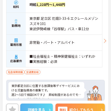
時給
1,228円～1,448円
給料
東京都 足立区 花畑3-33-6 エクレールメゾン
スズキ101
勤務地
東武伊勢崎線「谷塚駅」バス・車11分
非常勤・パート・アルバイト
雇用形態
■社会福祉士・精神保健福祉士：いずれか
応募要件
■実務経験：必須
社会保険完備
交通費支給
東京都足立区に位置する放課後等デイサービスにお
ける児童指導員の募集です。
週2～5日で相談OKです♪ 昇給制度があるのでモチ
ベーションが上がりやすい！
組合制度があるなど、福利厚生も充実しています☆
ご興味のある方には、面接対策ポイントなど、さら
詳細を見る
無料
紹介してもらう