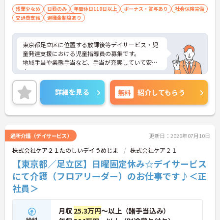
残業少なめ
日勤のみ
年間休日110日以上
ボーナス・賞与あり
社会保険完備
交通費支給
退職金制度あり
東京都足立区に位置する放課後等デイサービス・児
童発達支援における児童指導員の募集です。
地域手当や業態手当など、手当が充実していて安心
♪
また年間休日は111日としっかりあります！ プラ
イベートの時間を大切にできます◎
詳細を見る
無料
紹介してもらう
ご興味のある方には、面接対策ポイントなど、さら
に詳細をお話しいたしますのでお気軽にご相談くだ
さい！
通所介護（デイサービス）
更新日：2026年07月10日
株式会社ケア２１たのしいデイうめじま
株式会社ケア２１
【東京都／足立区】日曜固定休み☆デイサービス
にて介護（フロアリーダー）のお仕事です♪＜正
社員＞
月収
25.3万円
～以上（諸手当込み）
給料