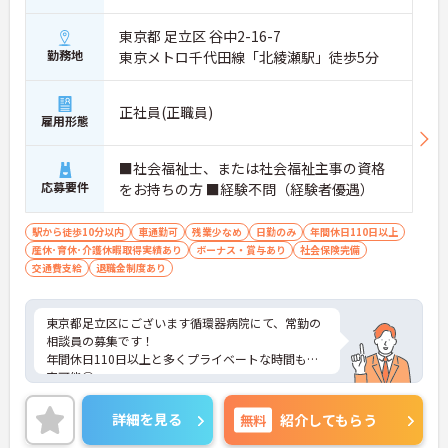
東京都 足立区 谷中2-16-7
勤務地
東京メトロ千代田線「北綾瀬駅」徒歩5分
正社員(正職員)
雇用形態
■社会福祉士、または社会福祉主事の資格
応募要件
をお持ちの方 ■経験不問（経験者優遇）
駅から徒歩10分以内
車通勤可
残業少なめ
日勤のみ
年間休日110日以上
産休･育休･介護休暇取得実績あり
ボーナス・賞与あり
社会保険完備
交通費支給
退職金制度あり
東京都足立区にございます循環器病院にて、常勤の
相談員の募集です！
年間休日110日以上と多くプライベートな時間も充
実可能◎
日勤帯のお仕事で、残業も少ないのでワークライフ
詳細を見る
無料
紹介してもらう
バランスを重視されている方におススメの求人です