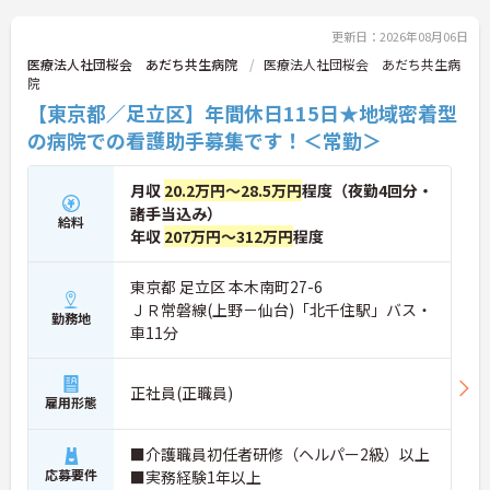
更新日：2026年08月06日
医療法人社団桜会 あだち共生病院
医療法人社団桜会 あだち共生病
院
【東京都／足立区】年間休日115日★地域密着型
の病院での看護助手募集です！＜常勤＞
月収
20.2万円～28.5万円
程度（夜勤4回分・
諸手当込み）
給料
年収
207万円～312万円
程度
東京都 足立区 本木南町27-6
ＪＲ常磐線(上野－仙台)「北千住駅」バス・
勤務地
車11分
正社員(正職員)
雇用形態
■介護職員初任者研修（ヘルパー2級）以上
応募要件
■実務経験1年以上