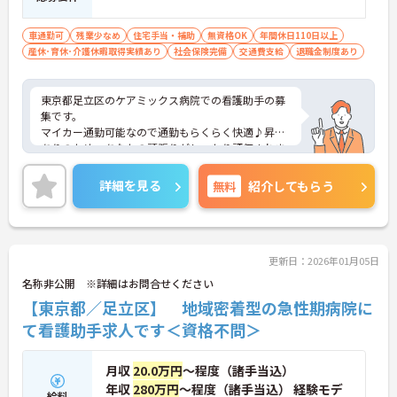
車通勤可
残業少なめ
住宅手当・補助
無資格OK
年間休日110日以上
産休･育休･介護休暇取得実績あり
社会保険完備
交通費支給
退職金制度あり
東京都足立区のケアミックス病院での看護助手の募
集です。
マイカー通勤可能なので通勤もらくらく快適♪昇給
ありのため、あなたの頑張りがしっかり評価されま
す。
ご興味のある方は、面接のポイントをお伝えします
詳細を見る
無料
紹介してもらう
のでお気軽にお問い合せください。
更新日：2026年01月05日
名称非公開 ※詳細はお問合せください
【東京都／足立区】 地域密着型の急性期病院に
て看護助手求人です＜資格不問＞
月収
20.0万円
～程度（諸手当込）
年収
280万円
～程度（諸手当込） 経験モデ
給料