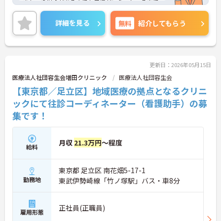
また、託児所があるのでお子様がいらっしゃる方で
も安心して働ける環境が整っています♪
ご興味ある方は面接ポイントをお伝えしますので、
詳細を見る
無料
紹介してもらう
お気軽にご連絡ください。
更新日：2026年05月15日
医療法人社団容生会増田クリニック
医療法人社団容生会
【東京都／足立区】地域医療の拠点となるクリニ
ックにて往診コーディネーター（看護助手）の募
集です！
月収
21.3万円
～程度
給料
東京都 足立区 南花畑5-17-1
勤務地
東武伊勢崎線「竹ノ塚駅」バス・車8分
正社員(正職員)
雇用形態