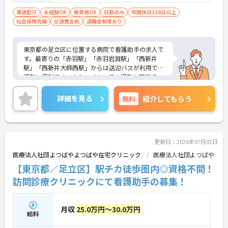
車通勤可
未経験OK
無資格OK
日勤のみ
年間休日110日以上
社会保険完備
交通費支給
退職金制度あり
東京都の足立区に位置する病院で看護助手の求人で
す。最寄りの「赤羽駅」「赤羽岩淵駅」「西新井
駅」「西新井大師西駅」からは送迎バスが利用でき
通勤に便利です。またマイカーでの通勤も可能で
す。福利厚生、待遇の充実も魅力で安心して長期的
に就業いただける環境です。ご興味を持たれた方は
詳細を見る
無料
紹介してもらう
面接対策ポイントや求人の詳細などお話しいたしま
すのでお気軽にお問い合わせ下さい。
更新日：2026年07月02日
医療法人社団よつばやよつばや在宅クリニック
医療法人社団よつばや
【東京都／足立区】駅チカ徒歩圏内◎資格不問！
訪問診療クリニックにて看護助手の募集！
月収
25.0万円～30.0万円
給料