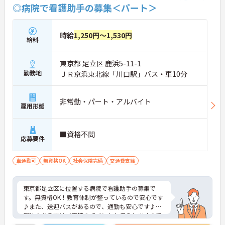
◎病院で看護助手の募集＜パート＞
時給
1,250円～1,530円
給料
東京都 足立区 鹿浜5-11-1
勤務地
ＪＲ京浜東北線「川口駅」バス・車10分
非常勤・パート・アルバイト
雇用形態
■資格不問
応募要件
車通勤可
無資格OK
社会保険完備
交通費支給
東京都足立区に位置する病院で看護助手の募集で
す。無資格OK！教育体制が整っているので安心です
♪また、送迎バスがあるので、通勤も安心です♪ご
興味のある方はご面接のポイントお伝えしますので
ご気軽にお問い合わせください。