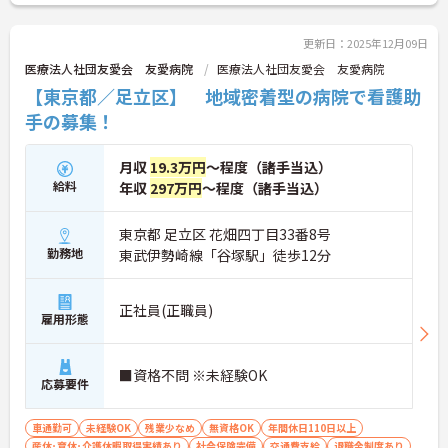
更新日：2025年12月09日
医療法人社団友愛会 友愛病院
医療法人社団友愛会 友愛病院
【東京都／足立区】 地域密着型の病院で看護助
手の募集！
月収
19.3万円
～程度（諸手当込）
給料
年収
297万円
～程度（諸手当込）
東京都 足立区 花畑四丁目33番8号
勤務地
東武伊勢崎線「谷塚駅」徒歩12分
正社員(正職員)
雇用形態
■資格不問 ※未経験OK
応募要件
車通勤可
未経験OK
残業少なめ
無資格OK
年間休日110日以上
産休･育休･介護休暇取得実績あり
社会保険完備
交通費支給
退職金制度あり