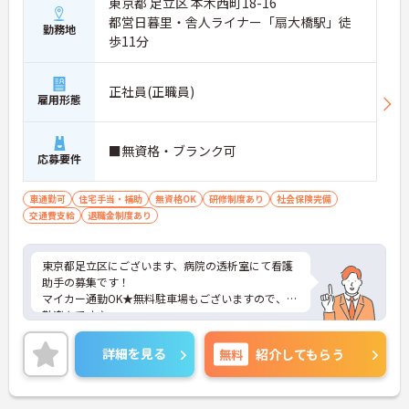
東京都 足立区 本木西町18-16
都営日暮里・舎人ライナー「扇大橋駅」徒
勤務地
歩11分
正社員(正職員)
雇用形態
■無資格・ブランク可
応募要件
車通勤可
住宅手当・補助
無資格OK
研修制度あり
社会保険完備
交通費支給
退職金制度あり
東京都足立区にございます、病院の透析室にて看護
助手の募集です！
マイカー通勤OK★無料駐車場もございますので、通
勤楽々です♪
ご興味のある方は、マイナビ介護職までお問い合わ
せください。
詳細を見る
無料
紹介してもらう