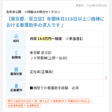
更新日：2026年05月26日
名称非公開 ※詳細はお問合せください
【東京都／足立区】年間休日118日以上◎病棟に
おける看護助手の求人です♪
月収
19.0万円
～程度 ※手当含む
給料
東京都 足立区
勤務地
ＪＲ常磐線(上野－仙台)
正社員(正職員)
雇用形態
■病院での看護助手経験 必須
応募要件
駅から徒歩10分以内
寮・借り上げ
無資格OK
年間休日110日以上
社会保険完備
交通費支給