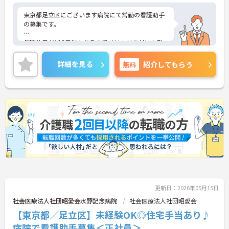
東京都足立区にございます病院にて常勤の看護助手
の募集です。
年間休日が118日以上あるのでメリハリを付けた勤
務が可能！ワークライフバランスが保ちやすい職場
です♪
詳細を見る
無料
紹介してもらう
ご興味ある方には、面接対策ポイントなど、さらに
詳細をお話しいたしますのでお気軽にご相談くださ
い。
更新日：2026年05月15日
社会医療法人社団昭愛会水野記念病院
社会医療法人社団昭愛会
【東京都／足立区】未経験OK◎住宅手当あり♪
病院で看護助手募集＜正社員＞