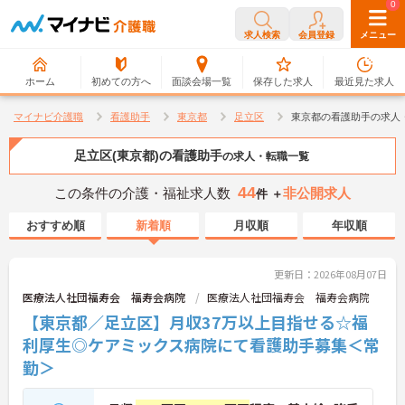
0
0
求人検索
会員登録
メニュー
ホーム
初めての方へ
面談会場一覧
保存した求人
最近見た求人
マイナビ介護職
看護助手
東京都
足立区
東京都の看護助手の求人
足立区(東京都)の看護助手
の求人・転職一覧
44
この条件の介護・福祉求人数
非公開求人
件 ＋
おすすめ順
新着順
月収順
年収順
更新日：2026年08月07日
医療法人社団福寿会 福寿会病院
医療法人社団福寿会 福寿会病院
【東京都／足立区】月収37万以上目指せる☆福
利厚生◎ケアミックス病院にて看護助手募集＜常
勤＞