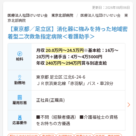
更新日：2026年08月06日
医療法人社団けいせい会 東京北部病院
医療法人社団けいせい会 東
京北部病院
【東京都／足立区】消化器に強みを持った地域密
着型二次救急指定病院＜看護助手＞
月収
20.0万円～24.5万円
※基本給：16万～
20万円＋諸手当：4万～4万5000円
給料
年収
240万円～294万円
賞与別途支給
東京都 足立区 江北6-24-6
勤務地
ＪＲ京浜東北線「赤羽駅」バス・車28分
正社員(正職員)
雇用形態
■不問（経験者優遇） ■介護福祉士の資格
応募要件
をお持ちの方優遇