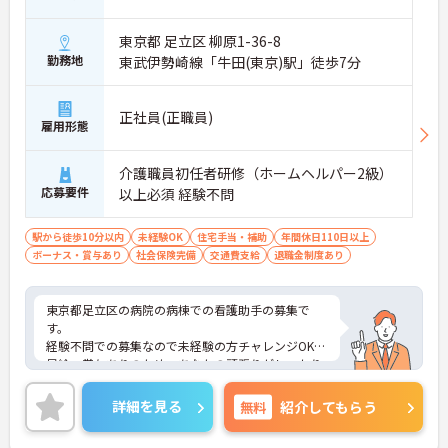
東京都 足立区 柳原1-36-8
勤務地
東武伊勢崎線「牛田(東京)駅」徒歩7分
正社員(正職員)
雇用形態
介護職員初任者研修（ホームヘルパー2級）
応募要件
以上必須 経験不問
駅から徒歩10分以内
未経験OK
住宅手当・補助
年間休日110日以上
ボーナス・賞与あり
社会保険完備
交通費支給
退職金制度あり
東京都足立区の病院の病棟での看護助手の募集で
す。
経験不問での募集なので未経験の方チャレンジOK！
昇給・賞与ありのため、あなたの頑張りがしっかり
評価されます。
ご興味のある方は、面接のポイントをお伝えします
詳細を見る
無料
紹介してもらう
のでお気軽にお問い合せください。