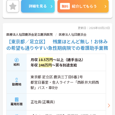
詳細を見る
無料
紹介してもらう
更新日：2026年03月23日
医療法人社団鹿浜会足立鹿浜医院
医療法人社団鹿浜会
【東京都／足立区】 残業ほとんど無し！お休み
の希望も通りやすい急性期病院での看護助手業務
月収
18.5万円
～以上（諸手当込）
給料
年収
246万円
～賞与別途支給
東京都 足立区 鹿浜三丁目6番1号
都営日暮里・舎人ライナー「西新井大師西
勤務地
駅」バス・車8分
正社員(正職員)
雇用形態