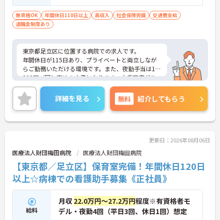
無資格OK
年間休日110日以上
高収入
社会保険完備
交通費支給
退職金制度あり
東京都足立区に位置する病院での求人です。
年間休日が115日あり、プライベートと両立しなが
らご勤務いただける環境です。また、夜勤手当は10,
000円／回と高めの水準となります。大手医療グル
ープ「葵会グループ」運営の病院となります。福利
厚生も整っておりますので安心して就業していただ
詳細を見る
無料
紹介してもらう
けます。
ご興味のある方はお気軽にお問い合わせ下さい。
更新日：2026年08月06日
医療法人財団梅田病院
医療法人財団梅田病院
【東京都／足立区】保育室完備！年間休日120日
以上☆病棟での看護助手募集《正社員》
月収
22.0万円～27.2万円
程度※有資格者モ
給料
デル・夜勤4回（平日3回、休日1回）想定