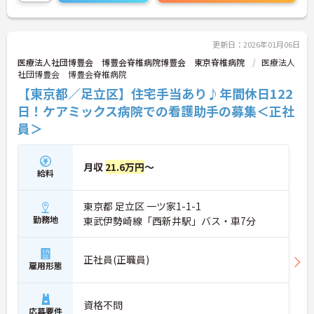
更新日：2026年01月06日
医療法人社団博豊会 博豊会脊椎病院博豊会 東京脊椎病院
医療法人
社団博豊会 博豊会脊椎病院
【東京都／足立区】住宅手当あり♪年間休日122
日！ケアミックス病院での看護助手の募集＜正社
員＞
月収
21.6万円
～
給料
東京都 足立区 一ツ家1-1-1
勤務地
東武伊勢崎線「西新井駅」バス・車7分
正社員(正職員)
雇用形態
資格不問
応募要件