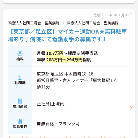
更新日：2026年08月06日
医療法人社団三清会 聖英病院
医療法人社団三清会 聖英病院
【東京都／足立区】マイカー通勤OK★無料駐車
場あり♪病院にて看護助手の募集です！
月収
19.7万円
～程度※諸手当込
給料
年収
288万円～294万円
程度
東京都 足立区 本木西町18-16
都営日暮里・舎人ライナー「扇大橋駅」徒
勤務地
歩11分
正社員(正職員)
雇用形態
■無資格・ブランク可
応募要件