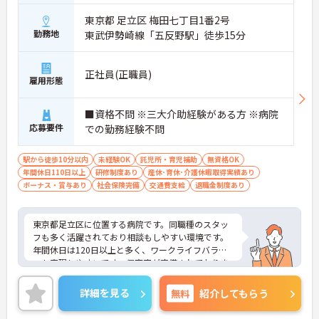
東京都 足立区 梅田七丁目1番2号
勤務地
東武伊勢崎線「五反野駅」徒歩15分
正社員(正職員)
雇用形態
■資格不問 ※三大介助経験がある方 ※病院
応募要件
での勤務経験不問
駅から徒歩10分以内
未経験OK
託児所・育児補助
無資格OK
年間休日110日以上
研修制度あり
産休･育休･介護休暇取得実績あり
ボーナス・賞与あり
社会保険完備
交通費支給
退職金制度あり
東京都足立区に位置する病院です。同職種のスタッ
フも多く活躍されており相談もしやすい環境です。
年間休日は120日以上と多く、ワークライフバラン
スも実現しやすいです。保育室が完備されておりま
すため、小さなお子様がいる方も安心です。ご興味
のある方には、面接対策ポイントなど、さらに詳細
詳細を見る
無料
紹介してもらう
をお話しいたしますのでお気軽にご相談ください！