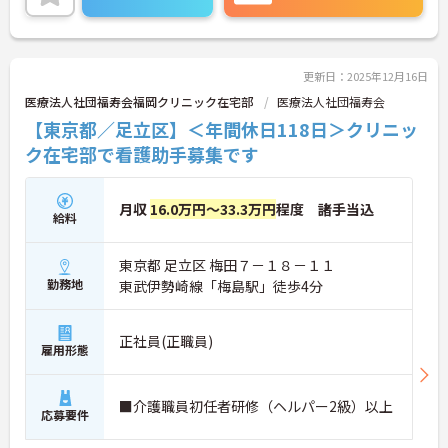
更新日：2025年12月16日
医療法人社団福寿会福岡クリニック在宅部
医療法人社団福寿会
【東京都／足立区】＜年間休日118日＞クリニッ
ク在宅部で看護助手募集です
月収
16.0万円～33.3万円
程度 諸手当込
給料
東京都 足立区 梅田７－１８－１１
勤務地
東武伊勢崎線「梅島駅」徒歩4分
正社員(正職員)
雇用形態
■介護職員初任者研修（ヘルパー2級）以上
応募要件