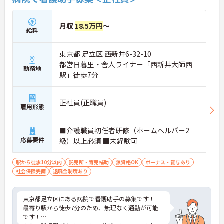
月収
18.5万円
～
給料
東京都 足立区 西新井6-32-10
都営日暮里・舎人ライナー「西新井大師西
勤務地
駅」徒歩7分
正社員(正職員)
雇用形態
■介護職員初任者研修（ホームヘルパー2
応募要件
級）以上必須 ■未経験可
駅から徒歩10分以内
託児所・育児補助
無資格OK
ボーナス・賞与あり
社会保険完備
退職金制度あり
東京都足立区にある病院で看護助手の募集です！
最寄り駅から徒歩7分のため、無理なく通勤が可能
です！