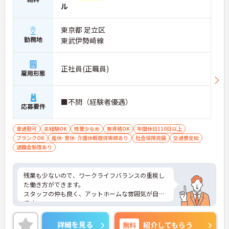
ル
東京都 足立区
勤務地
東武伊勢崎線
正社員(正職員)
雇用形態
■不問（経験者優遇）
応募要件
車通勤可
未経験OK
残業少なめ
無資格OK
年間休日110日以上
ブランクOK
産休･育休･介護休暇取得実績あり
社会保険完備
交通費支給
退職金制度あり
残業も少ないので、ワークライフバランスの重視し
た働き方ができます。
スタッフの仲も良く、アットホームな雰囲気が自慢
です。
ご興味ある方には、面接対策ポイントなど、詳細を
お話しいたしますのでお気軽にご相談ください。
詳細を見る
無料
紹介してもらう