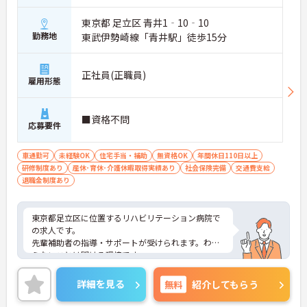
東京都 足立区 青井1‐10‐10
勤務地
東武伊勢崎線「青井駅」徒歩15分
正社員(正職員)
雇用形態
■資格不問
応募要件
車通勤可
未経験OK
住宅手当・補助
無資格OK
年間休日110日以上
研修制度あり
産休･育休･介護休暇取得実績あり
社会保険完備
交通費支給
退職金制度あり
東京都足立区に位置するリハビリテーション病院で
の求人です。
先輩補助者の指導・サポートが受けられます。わか
らないことは聞ける環境です。
ご興味のある方は、お気軽にお問い合わせくださ
い。
詳細を見る
無料
紹介してもらう