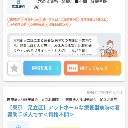
【求める資格・経験】 ■不問（経験者優
応募要件
遇）
車通勤可
残業少なめ
寮・借り上げ
無資格OK
年間休日110日以上
社会保険完備
交通費支給
退職金制度あり
東京都足立区にある療養型病院での看護助手業務で
す。残業はほとんど無く、お休みの希望も比較的通
りやすいのでプライベートも大切にしながら働いて
いただけます。ブランクをお持ちの方もご相談が可
能です。ご興味のある方は面接対策ポイントなどお
話致しますのでお気軽にお問い合わせください。
詳細を見る
無料
紹介してもらう
更新日：2026年02月06日
医療法人社団美誠会 足立北病院
医療法人社団美誠会 足立北病院
【東京／足立区】アットホームな療養型病院の看
護助手求人です＜資格不問＞