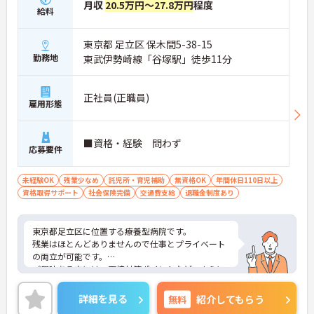
月収
20.5万円～27.8万円
程度
給料
東京都 足立区 保木間5-38-15
勤務地
東武伊勢崎線「谷塚駅」徒歩11分
正社員(正職員)
雇用形態
■資格・経験 問わず
応募要件
未経験OK
残業少なめ
託児所・育児補助
無資格OK
年間休日110日以上
資格取得サポート
社会保険完備
交通費支給
退職金制度あり
東京都足立区に位置する療養型病院です。
残業はほとんどありませんので仕事とプライベート
の両立が可能です。
ご興味ある方には、面接対策ポイントなど、さらに
詳細をお話しいたしますのでお気軽にご相談くださ
い。
詳細を見る
無料
紹介してもらう