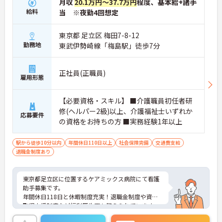
月収
20.1万円～37.7万円
程度、基本給+諸手
給料
当 ※夜勤4回想定
東京都 足立区 梅田7-8-12
勤務地
東武伊勢崎線「梅島駅」徒歩7分
正社員(正職員)
雇用形態
【必要資格・スキル】 ■介護職員初任者研
修(ヘルパー2級)以上、介護福祉士いずれか
応募要件
の資格をお持ちの方 ■実務経験1年以上
駅から徒歩10分以内
年間休日110日以上
社会保険完備
交通費支給
退職金制度あり
東京都足立区に位置するケアミックス病院にて看護
助手募集です。
年間休日118日と休暇制度充実！退職金制度や資格
取得支援制度など福利厚生面も整えられています。
ご興味のある方には、面接対策ポイントなど、さら