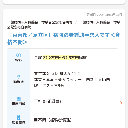
更新日：2026年08月03日
一般財団法人博慈会 博慈会記念総合病院
一般財団法人博慈会 博慈
会記念総合病院
【東京都／足立区】病院の看護助手求人です＜資
格不問＞
月収
22.2万円～32.5万円
程度
給料
東京都 足立区 鹿浜5-11-1
都営日暮里・舎人ライナー「西新井大師西
勤務地
駅」バス・車9分
正社員(正職員)
雇用形態
■不問（経験者優遇）
応募要件