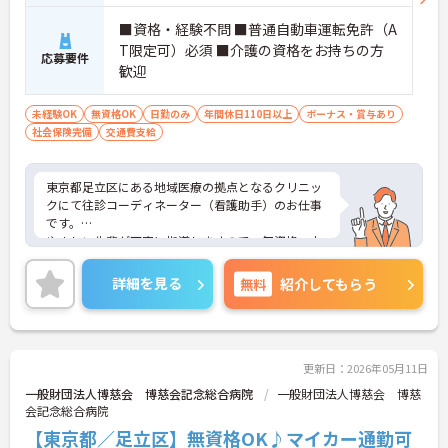
■資格・経験不問 ■普通自動車運転免許（A
T限定可）必須 ■介護の資格をお持ちの方
応募要件
歓迎
未経験OK
無資格OK
日勤のみ
年間休日110日以上
ボーナス・賞与あり
社会保険完備
交通費支給
東京都足立区にある地域医療の拠点となるクリニッ
クにて往診コーディネーター（看護助手）のお仕事
です。
やさしい先輩が丁寧に指導しますので、無資格・未
経験の方も安心！同行期間の1ヶ月間でしっかりレ
クチャーを受けられます。
詳細を見る
無料
紹介してもらう
ご興味ある方には、面接対策ポイントなど、さらに
詳細をお話しいたしますのでお気軽にご相談くださ
い。
更新日：2026年05月11日
一般財団法人博慈会 博慈会記念総合病院
一般財団法人博慈会 博慈
会記念総合病院
【東京都／足立区】無資格OK♪マイカー通勤可