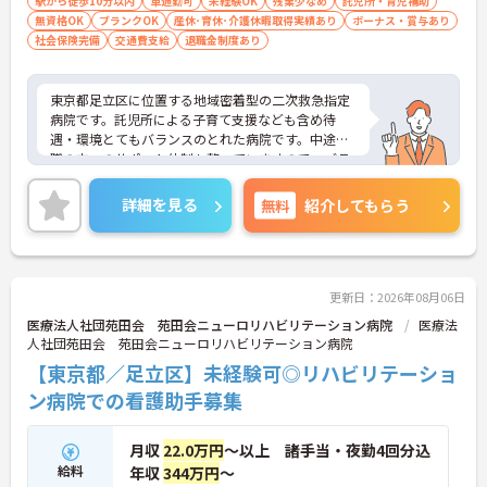
駅から徒歩10分以内
車通勤可
未経験OK
残業少なめ
託児所・育児補助
無資格OK
ブランクOK
産休･育休･介護休暇取得実績あり
ボーナス・賞与あり
社会保険完備
交通費支給
退職金制度あり
東京都足立区に位置する地域密着型の二次救急指定
病院です。託児所による子育て支援なども含め待
遇・環境とてもバランスのとれた病院です。中途入
職の方へのサポート体制も整っていますので、ブラ
ンクのある方も安心して働くことができる環境があ
ります。
詳細を見る
無料
紹介してもらう
ご興味ある方には、面接対策ポイントなど、さらに
詳細をお話しいたしますので、お気軽にご相談くだ
さい。
更新日：2026年08月06日
医療法人社団苑田会 苑田会ニューロリハビリテーション病院
医療法
人社団苑田会 苑田会ニューロリハビリテーション病院
【東京都／足立区】未経験可◎リハビリテーショ
ン病院での看護助手募集
月収
22.0万円
～以上 諸手当・夜勤4回分込
給料
年収
344万円
～