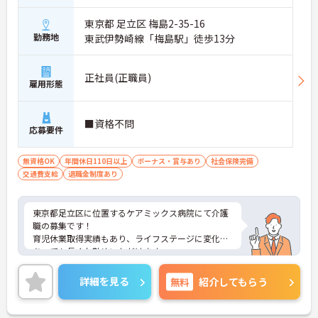
東京都 足立区 梅島2-35-16
勤務地
東武伊勢崎線「梅島駅」徒歩13分
正社員(正職員)
雇用形態
■資格不問
応募要件
無資格OK
年間休日110日以上
ボーナス・賞与あり
社会保険完備
交通費支給
退職金制度あり
東京都足立区に位置するケアミックス病院にて介護
職の募集です！
育児休業取得実績もあり、ライフステージに変化が
あっても長くお勤めいただけます。
ご興味ある方には、面接対策ポイントなど、さらに
詳細をお話しいたしますのでお気軽にご相談くださ
詳細を見る
無料
紹介してもらう
い！