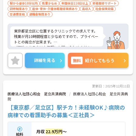
駅から徒歩10分以内
残業少なめ
年間休日110日以上
資格取得サポート
研修制度あり
産休･育休･介護休暇取得実績あり
高収入
社会保険完備
交通費支給
退職金制度あり
東京都足立区に位置するクリニックでの求人です。
残業が月10時間程度と少なめですので、プライベー
トとの両立が出来ます。
ご興味のある方はお気軽にお問い合わせください。
詳細を見る
無料
紹介してもらう
更新日：2025年12月11日
医療法人社団心和会 足立共済病院
医療法人社団心和会 足立共済病
院
【東京都／足立区】駅チカ！未経験OK♪病院の
病棟での看護助手の募集＜正社員＞
月収
22.9万円
～
給料