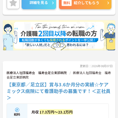
に詳細をお話いたしますので、お気軽にご相談くだ
詳細を見る
無料
紹介してもらう
さい。
更新日：2026年08月07日
医療法人社団福寿会 福寿会足立東部病院
医療法人社団福寿会 福寿
会足立東部病院
【東京都／足立区】賞与3.6か月分の実績☆ケア
ミックス病院にて看護助手の募集です！＜正社員
＞
月収
17.3万円～23.2万円
給料