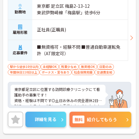
東京都 足立区 梅島2-13-12
勤務地
東武伊勢崎線「梅島駅」徒歩6分
正社員(正職員)
雇用形態
■無資格可・経験不問 ■普通自動車運転免
応募要件
許（AT限定可）
駅から徒歩10分以内
未経験OK
残業少なめ
無資格OK
日勤のみ
年間休日110日以上
ボーナス・賞与あり
社会保険完備
交通費支給
東京都足立区に位置する訪問診療クリニックにて看
護助手の募集です！
資格・経験は不問です◎土日お休みの完全週休2日
制でワークライフバランスを重視したい方におすす
め♪
ご興味のある方には、面接対策ポイントなど、さら
詳細を見る
無料
紹介してもらう
に詳細をご案内しますのでお気軽にご相談くださ
い！