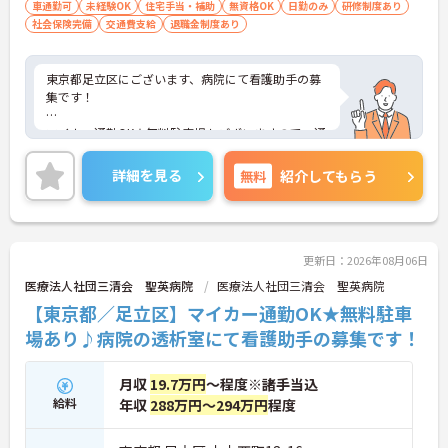
車通勤可
未経験OK
住宅手当・補助
無資格OK
日勤のみ
研修制度あり
社会保険完備
交通費支給
退職金制度あり
東京都足立区にございます、病院にて看護助手の募
集です！
マイカー通勤OK★無料駐車場もございますので、通
勤楽々です♪
詳細を見る
無料
紹介してもらう
ご興味のある方は、マイナビ介護職までお問い合わ
せください。
更新日：2026年08月06日
医療法人社団三清会 聖英病院
医療法人社団三清会 聖英病院
【東京都／足立区】マイカー通勤OK★無料駐車
場あり♪病院の透析室にて看護助手の募集です！
月収
19.7万円
～程度※諸手当込
給料
年収
288万円～294万円
程度