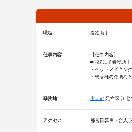
職種
看護助手
仕事内容
【仕事内容】
■病棟にて看護助手
・ベッドメイキン
・患者様の介助な
勤務地
東京都
足立区 江北4
アクセス
都営日暮里・舎人ラ