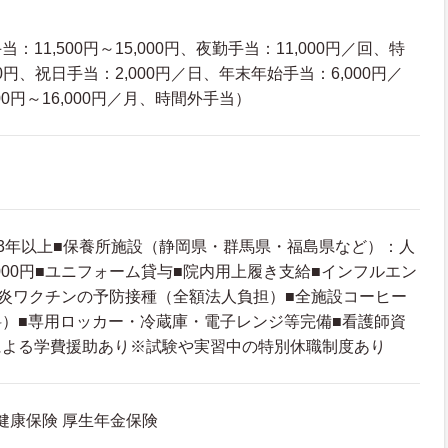
11,500円～15,000円、夜勤手当：11,000円／回、特
00円、祝日手当：2,000円／日、年末年始手当：6,000円／
00円～16,000円／月、時間外手当）
3年以上■保養所施設（静岡県・群馬県・福島県など）：人
,000円■ユニフォーム貸与■院内用上履き支給■インフルエン
炎ワクチンの予防接種（全額法人負担）■全施設コーヒー
）■専用ロッカー・冷蔵庫・電子レンジ等完備■看護師資
による学費援助あり※試験や実習中の特別休職制度あり
 健康保険 厚生年金保険