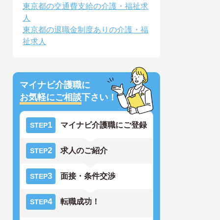
東京都の交通費支給の介護・福祉求
人
東京都の退職金制度ありの介護・福
祉求人
マイナビ介護職に
お気軽にご相談
下さい！
1
マイナビ介護職にご登録
STEP
2
求人のご紹介
STEP
3
面接・条件交渉
STEP
4
転職成功！
STEP