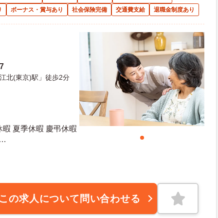
り
ボーナス・賞与あり
社会保険完備
交通費支給
退職金制度あり
27
北(東京)駅」徒歩2分
休暇 夏季休暇 慶弔休暇
10日 最大有給日数：40日
この求人について問い合わせる