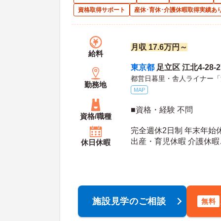
資格取得サポート
産休･育休･介護休暇取得実績あ
月収 17.6万円～
給料
東京都
足立区 江北4-28-
都営日暮里・舎人ライナー「江
勤務地
MAP
■資格・経験 不問
資格/職種
完全週休2日制 年末年始
出産・育児休暇 介護休暇
休日休暇
年間休日日数：112日 夏季休暇日数：3日 初年
度有給日数：
施設見学のご相談
無料