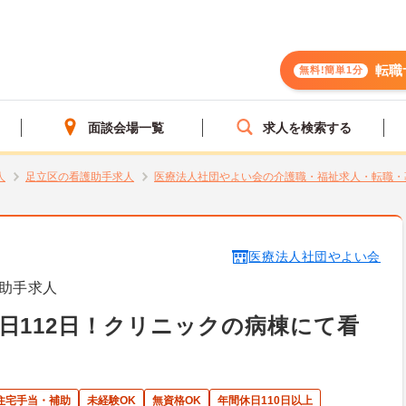
転職
無料!簡単1分
面談会場一覧
求人を検索する
人
足立区の看護助手求人
医療法人社団やよい会の介護職・福祉求人・転職・
医療法人社団やよい会
助手求人
日112日！クリニックの病棟にて看
住宅手当・補助
未経験OK
無資格OK
年間休日110日以上