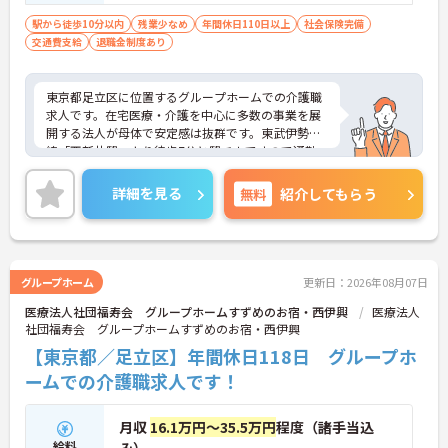
駅から徒歩10分以内
残業少なめ
年間休日110日以上
社会保険完備
交通費支給
退職金制度あり
東京都足立区に位置するグループホームでの介護職
求人です。在宅医療・介護を中心に多数の事業を展
開する法人が母体で安定感は抜群です。東武伊勢崎
線「西新井駅」より徒歩7分と駅チカですので通勤
に大変便利です。ご興味のある方には、面接対策ポ
イントなど、さらに詳細をお話しいたしますのでお
詳細を見る
無料
紹介してもらう
気軽にご相談ください。
グループホーム
更新日：2026年08月07日
医療法人社団福寿会 グループホームすずめのお宿・西伊興
医療法人
社団福寿会 グループホームすずめのお宿・西伊興
【東京都／足立区】年間休日118日 グループホ
ームでの介護職求人です！
月収
16.1万円～35.5万円
程度（諸手当込
給料