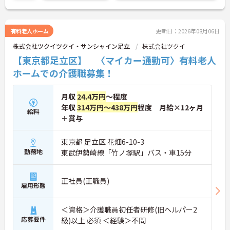
で行動することが得意なので、施設内サークル活動
がとても盛んです。習字や絵が得意なお客様は自ら
講師になってお仲間に教えている方もいらっしゃい
ます。
有料老人ホーム
更新日：2026年08月06日
お客様が自ら進んで行動したくなる、挑戦したくな
株式会社ツクイツクイ・サンシャイン足立
株式会社ツクイ
る生活環境を提供する事がスタッフの大切な役割に
なっています。
【東京都足立区】 〈マイカー通勤可〉有料老人
ホームでの介護職募集！
月収
24.4万円
～程度
年収
314万円～438万円
程度 月給×12ヶ月
給料
＋賞与
東京都 足立区 花畑6-10-3
勤務地
東武伊勢崎線「竹ノ塚駅」バス・車15分
正社員(正職員)
雇用形態
＜資格＞介護職員初任者研修(旧ヘルパー2
応募要件
級)以上 必須 ＜経験＞不問