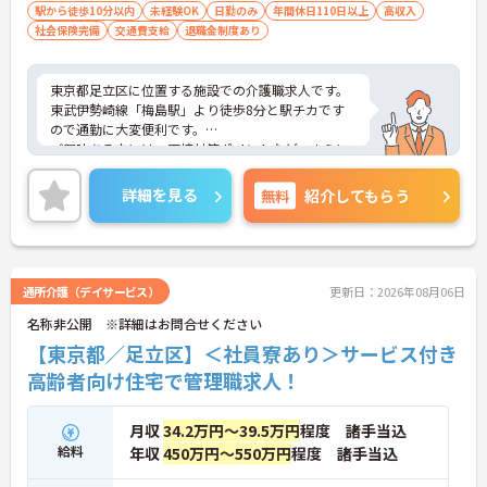
駅から徒歩10分以内
未経験OK
日勤のみ
年間休日110日以上
高収入
社会保険完備
交通費支給
退職金制度あり
東京都足立区に位置する施設での介護職求人です。
東武伊勢崎線「梅島駅」より徒歩8分と駅チカです
ので通勤に大変便利です。
ご興味ある方には、面接対策ポイントなど、さらに
詳細をお話しいたしますのでお気軽にご相談くださ
い。
詳細を見る
無料
紹介してもらう
通所介護（デイサービス）
更新日：2026年08月06日
名称非公開 ※詳細はお問合せください
【東京都／足立区】＜社員寮あり＞サービス付き
高齢者向け住宅で管理職求人！
月収
34.2万円～39.5万円
程度 諸手当込
給料
年収
450万円～550万円
程度 諸手当込