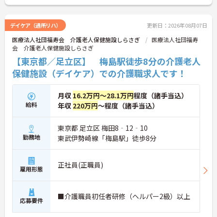
デイケア（通所リハ）
更新日：2026年08月07日
医療法人社団福寿会 介護老人保健施設しらさぎ
医療法人社団福寿
会 介護老人保健施設しらさぎ
【東京都／足立区】 梅島駅徒歩8分の介護老人
保健施設（デイケア）での介護職求人です！
月収
16.2万円～28.1万円
程度（諸手当込）
給料
年収
220万円
～程度（諸手当込）
東京都 足立区 梅田8‐12‐10
勤務地
東武伊勢崎線「梅島駅」徒歩8分
正社員(正職員)
雇用形態
■介護職員初任者研修（ヘルパー2級）以上
応募要件