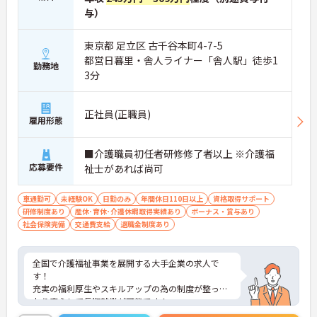
与）
東京都 足立区 古千谷本町4-7-5
都営日暮里・舎人ライナー「舎人駅」徒歩1
勤務地
3分
正社員(正職員)
雇用形態
■介護職員初任者研修修了者以上 ※介護福
応募要件
祉士があれば尚可
車通勤可
未経験OK
日勤のみ
年間休日110日以上
資格取得サポート
研修制度あり
産休･育休･介護休暇取得実績あり
ボーナス・賞与あり
社会保険完備
交通費支給
退職金制度あり
全国で介護福祉事業を展開する大手企業の求人で
す！
充実の福利厚生やスキルアップの為の制度が整って
おり安心して長期就業が可能です！
ご興味ある方には、面接のポイントなど、さらに詳