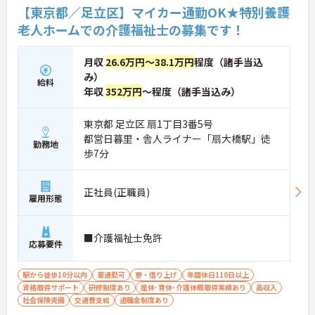
【東京都／足立区】マイカー通勤OK★特別養護
老人ホームでの介護福祉士の募集です！
月収
26.6万円～38.1万円
程度（諸手当込
み）
給料
年収
352万円
～程度（諸手当込み）
東京都 足立区 扇1丁目3番5号
都営日暮里・舎人ライナー「扇大橋駅」徒
勤務地
歩7分
正社員(正職員)
雇用形態
■介護福祉士免許
応募要件
駅から徒歩10分以内
車通勤可
寮・借り上げ
年間休日110日以上
資格取得サポート
研修制度あり
産休･育休･介護休暇取得実績あり
高収入
社会保険完備
交通費支給
退職金制度あり