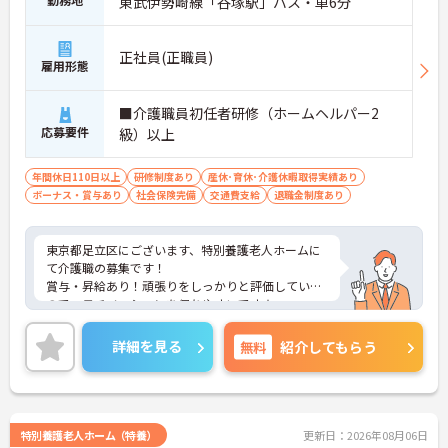
東武伊勢崎線「谷塚駅」バス・車6分
正社員(正職員)
雇用形態
■介護職員初任者研修（ホームヘルパー2
応募要件
級）以上
年間休日110日以上
研修制度あり
産休･育休･介護休暇取得実績あり
ボーナス・賞与あり
社会保険完備
交通費支給
退職金制度あり
東京都足立区にございます、特別養護老人ホームに
て介護職の募集です！
賞与・昇給あり！頑張りをしっかりと評価している
ので、モチベーションを保ちやすいです★
勤務体制はシフト制なので、ライフスタイルに合わ
せた働き方が可能！ご家庭をお持ちの方も働きやす
詳細を見る
無料
紹介してもらう
い環境が整っています◎
ご興味のある方は、マイナビ介護職までお問い合わ
せください。
特別養護老人ホーム（特養）
更新日：2026年08月06日