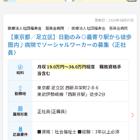
更新日：2026年08月07日
医療法人社団福寿会 慈英会病院
医療法人社団福寿会 慈英会病院
【東京都／足立区】日勤のみ◎最寄り駅から徒歩
圏内♪病院でソーシャルワーカーの募集〈正社
員〉
月収
19.0万円～36.0万円
程度 職務資格手
給料
当含む
東京都 足立区 西新井栄町2-8-6
勤務地
東武伊勢崎線「西新井駅」徒歩2分
正社員(正職員)
雇用形態
■資格：社会福祉士 ■経験：3年以上必須
応募要件