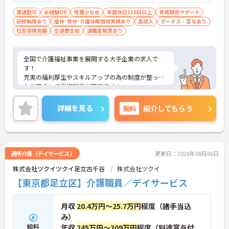
車通勤可
未経験OK
残業少なめ
年間休日110日以上
資格取得サポート
研修制度あり
産休･育休･介護休暇取得実績あり
高収入
ボーナス・賞与あり
社会保険完備
交通費支給
退職金制度あり
全国で介護福祉事業を展開する大手企業の求人で
す！
充実の福利厚生やスキルアップの為の制度が整って
おり安心して長期就業が可能です！
ご興味ある方には、面接のポイントなど、さらに詳
細をお話致しますのでお気軽にご相談ください。
詳細を見る
無料
紹介してもらう
通所介護（デイサービス）
更新日：2026年08月06日
株式会社ツクイツクイ足立古千谷
株式会社ツクイ
【東京都足立区】介護職員／デイサービス
月収
20.4万円～25.7万円
程度（諸手当込
み）
給料
年収
245万円～309万円
程度（別途賞与付