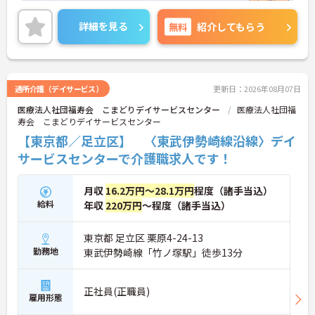
詳細をお話しいたしますのでお気軽にご相談くださ
い。
詳細を見る
無料
紹介してもらう
通所介護（デイサービス）
更新日：2026年08月07日
医療法人社団福寿会 こまどりデイサービスセンター
医療法人社団福
寿会 こまどりデイサービスセンター
【東京都／足立区】 〈東武伊勢崎線沿線〉デイ
サービスセンターで介護職求人です！
月収
16.2万円～28.1万円
程度（諸手当込）
給料
年収
220万円
～程度（諸手当込）
東京都 足立区 栗原4-24-13
勤務地
東武伊勢崎線「竹ノ塚駅」徒歩13分
正社員(正職員)
雇用形態