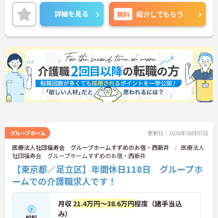
月9日休で残業がほとんどございません。
ご興味ある方には、面接対策ポイントなど、さらに
詳細を見る
無料
紹介してもらう
詳細をお話しいたしますのでお気軽にご相談くださ
い。
グループホーム
更新日：2026年08月07日
医療法人社団福寿会 グループホームすずめのお宿・西新井
医療法人
社団福寿会 グループホームすずめのお宿・西新井
【東京都／足立区】年間休日118日 グループホ
ームでの介護職求人です！
月収
21.4万円～38.6万円
程度（諸手当込
み）
給料