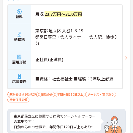
月収
23.7万円～31.0万円
給料
東京都 足立区 入谷1-8-19
都営日暮里・舎人ライナー「舎人駅」徒歩3
勤務地
分
正社員(正職員)
雇用形態
■資格：社会福祉士 ■経験：3年以上必須
応募要件
駅から徒歩10分以内
日勤のみ
年間休日110日以上
ボーナス・賞与あり
社会保険完備
東京都足立区に位置する病院でソーシャルワーカー
の募集です！
日勤のみのお仕事で、年間休日120日以上もありプ
ライベートとの両立を目指す方におすすめの環境で