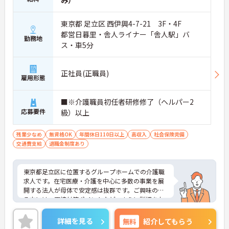
み）
東京都 足立区 西伊興4-7-21 3F・4F
都営日暮里・舎人ライナー「舎人駅」バ
勤務地
ス・車5分
正社員(正職員)
雇用形態
■※介護職員初任者研修修了（ヘルパー2
応募要件
級）以上
残業少なめ
無資格OK
年間休日110日以上
高収入
社会保険完備
交通費支給
退職金制度あり
東京都足立区に位置するグループホームでの介護職
求人です。在宅医療・介護を中心に多数の事業を展
開する法人が母体で安定感は抜群です。ご興味のあ
る方には、面接対策ポイントなど、さらに詳細をお
話しいたしますのでお気軽にご相談ください。
詳細を見る
無料
紹介してもらう