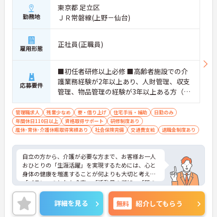
東京都 足立区
勤務地
ＪＲ常磐線(上野－仙台)
正社員(正職員)
雇用形態
■初任者研修以上必修 ■高齢者施設での介
護業務経験が2年以上あり、人財管理、収支
応募要件
管理、物品管理の経験が3年以上ある方（介
護業界外でも可）
管理職求人
残業少なめ
寮・借り上げ
住宅手当・補助
日勤のみ
年間休日110日以上
資格取得サポート
研修制度あり
産休･育休･介護休暇取得実績あり
社会保険完備
交通費支給
退職金制度あり
自立の方から、介護が必要な方まで、お客様お一人
おひとりの「生涯活躍」を実現するためには、心と
身体の健康を増進することが何よりも大切と考え、
「バランスのとれた食事」「活動量の増加」「質の
よい睡眠」の3つの生活習慣の向上にとりくんでい
ます。
詳細を見る
無料
紹介してもらう
サービス付き高齢者向け住宅のお客様は自らすすん