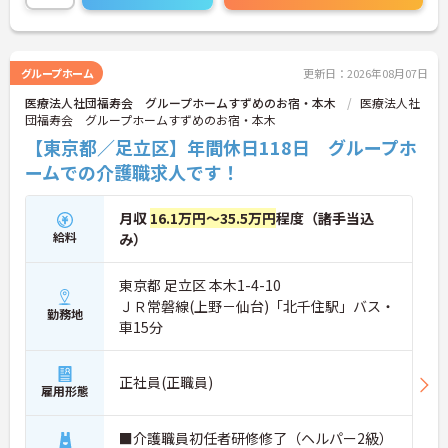
グループホーム
更新日：2026年08月07日
医療法人社団福寿会 グループホームすずめのお宿・本木
医療法人社
団福寿会 グループホームすずめのお宿・本木
【東京都／足立区】年間休日118日 グループホ
ームでの介護職求人です！
月収
16.1万円～35.5万円
程度（諸手当込
給料
み）
東京都 足立区 本木1-4-10
ＪＲ常磐線(上野－仙台)「北千住駅」バス・
勤務地
車15分
正社員(正職員)
雇用形態
■介護職員初任者研修修了（ヘルパー2級）