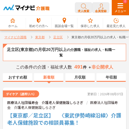
0
0
求人検索
会員登録
メニュー
ホーム
初めての方へ
面談会場一覧
保存した求人
最近見た求人
マイナビ介護職
東京都
足立区
東京都の月収20万円以上の求人・転職一
足立区(東京都)の月収20万円以上
の介護職・福祉の求人・転職一
覧
491
この条件の介護・福祉求人数
非公開求人
件 ＋
おすすめ順
新着順
月収順
年収順
デイケア（通所リハ）
更新日：2026年08月07日
医療法人社団福寿会 介護老人保健施設しらさぎ
医療法人社団福寿
会 介護老人保健施設しらさぎ
【東京都／足立区】 〈東武伊勢崎線沿線〉介護
老人保健施設での相談員募集！