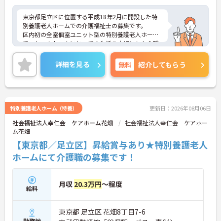
東京都足立区に位置する平成18年2月に開設した特
別養護老人ホームでの介護福祉士の募集です。
区内初の全室個室ユニット型の特別養護老人ホーム
で、お一人お一人にとっての生活を大切にした介護
を目指しています。
年間休日110日以上に加え、残業時間が少なめです
詳細を見る
無料
紹介してもらう
ので、プライベートも時間も大事にされたい方にお
勧めです。知識や技術の向上心旺盛な方、ブランク
のある方にも安心な充実の研修制度を用意していま
す。ご興味のある方は面接対策ポイントなどお話致
しますのでお気軽にお問い合わせください。
特別養護老人ホーム（特養）
更新日：2026年08月06日
社会福祉法人幸仁会 ケアホーム花畑
社会福祉法人幸仁会 ケアホー
ム花畑
【東京都／足立区】昇給賞与あり★特別養護老人
ホームにて介護職の募集です！
月収
20.3万円
～程度
給料
東京都 足立区 花畑8丁目7-6
勤務地