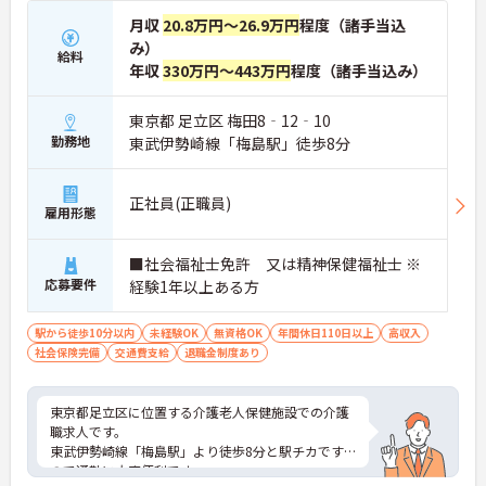
月収
20.8万円～26.9万円
程度（諸手当込
み）
給料
年収
330万円～443万円
程度（諸手当込み）
東京都 足立区 梅田8‐12‐10
勤務地
東武伊勢崎線「梅島駅」徒歩8分
正社員(正職員)
雇用形態
■社会福祉士免許 又は精神保健福祉士 ※
応募要件
経験1年以上ある方
駅から徒歩10分以内
未経験OK
無資格OK
年間休日110日以上
高収入
社会保険完備
交通費支給
退職金制度あり
東京都足立区に位置する介護老人保健施設での介護
職求人です。
東武伊勢崎線「梅島駅」より徒歩8分と駅チカです
ので通勤に大変便利です。