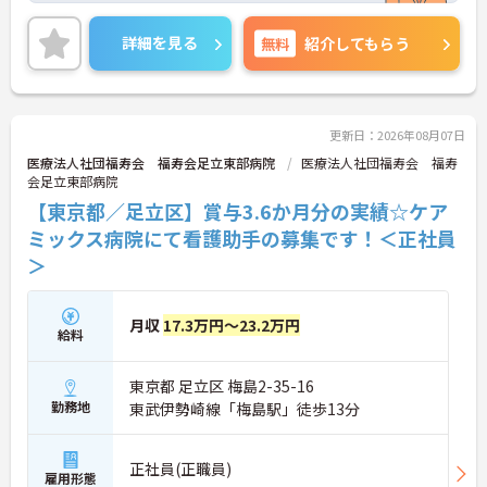
す◎最寄り駅から徒歩圏内のため通勤も楽々♪天候
に左右されず通勤ができます！昇給や賞与制度があ
詳細を見る
無料
紹介してもらう
り、頑張りが評価されてしっかりと還元されます。
フォロー体制もあり、経験に関わらず安心してスタ
ートできます。
こちらの求人にご興味がございましたら面接のポイ
ントもお伝えしますので是非ご応募お待ちしており
更新日：2026年08月07日
ます。
医療法人社団福寿会 福寿会足立東部病院
医療法人社団福寿会 福寿
会足立東部病院
【東京都／足立区】賞与3.6か月分の実績☆ケア
ミックス病院にて看護助手の募集です！＜正社員
＞
月収
17.3万円～23.2万円
給料
東京都 足立区 梅島2-35-16
勤務地
東武伊勢崎線「梅島駅」徒歩13分
正社員(正職員)
雇用形態