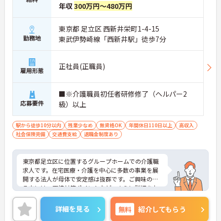
年収
300万円～480万円
東京都 足立区 西新井栄町1-4-15
勤務地
東武伊勢崎線「西新井駅」徒歩7分
正社員(正職員)
雇用形態
■※介護職員初任者研修修了（ヘルパー2
応募要件
級）以上
駅から徒歩10分以内
残業少なめ
無資格OK
年間休日110日以上
高収入
社会保険完備
交通費支給
退職金制度あり
東京都足立区に位置するグループホームでの介護職
求人です。在宅医療・介護を中心に多数の事業を展
開する法人が母体で安定感は抜群です。ご興味のあ
る方には、面接対策ポイントなど、さらに詳細をお
話しいたしますのでお気軽にご相談ください。
詳細を見る
無料
紹介してもらう