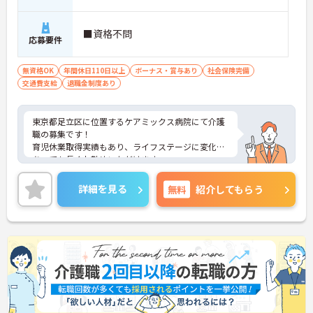
■資格不問
応募要件
無資格OK
年間休日110日以上
ボーナス・賞与あり
社会保険完備
交通費支給
退職金制度あり
東京都足立区に位置するケアミックス病院にて介護
職の募集です！
育児休業取得実績もあり、ライフステージに変化が
あっても長くお勤めいただけます。
ご興味ある方には、面接対策ポイントなど、さらに
詳細をお話しいたしますのでお気軽にご相談くださ
詳細を見る
無料
紹介してもらう
い！