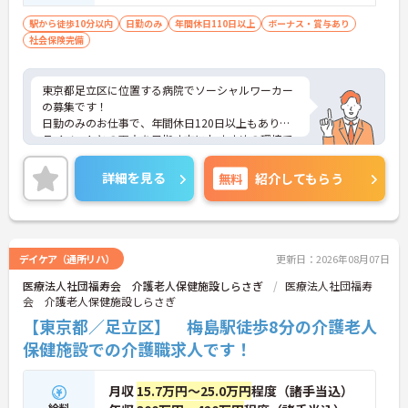
駅から徒歩10分以内
日勤のみ
年間休日110日以上
ボーナス・賞与あり
社会保険完備
東京都足立区に位置する病院でソーシャルワーカー
の募集です！
日勤のみのお仕事で、年間休日120日以上もありプ
ライベートとの両立を目指す方におすすめの環境で
す◎最寄り駅から徒歩圏内のため通勤も楽々♪天候
に左右されず通勤ができます！昇給や賞与制度があ
詳細を見る
無料
紹介してもらう
り、頑張りが評価されてしっかりと還元されます。
フォロー体制もあり、経験に関わらず安心してスタ
ートできます。
こちらの求人にご興味がございましたら面接のポイ
ントもお伝えしますので是非ご応募お待ちしており
デイケア（通所リハ）
更新日：2026年08月07日
ます。
医療法人社団福寿会 介護老人保健施設しらさぎ
医療法人社団福寿
会 介護老人保健施設しらさぎ
【東京都／足立区】 梅島駅徒歩8分の介護老人
保健施設での介護職求人です！
月収
15.7万円～25.0万円
程度（諸手当込）
給料