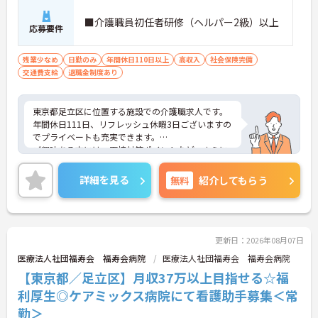
■介護職員初任者研修（ヘルパー2級）以上
応募要件
残業少なめ
日勤のみ
年間休日110日以上
高収入
社会保険完備
交通費支給
退職金制度あり
東京都足立区に位置する施設での介護職求人です。
年間休日111日、リフレッシュ休暇3日ございますの
でプライベートも充実できます。
ご興味ある方には、面接対策ポイントなど、さらに
詳細をお話しいたしますのでお気軽にご相談くださ
い。
詳細を見る
無料
紹介してもらう
更新日：2026年08月07日
医療法人社団福寿会 福寿会病院
医療法人社団福寿会 福寿会病院
【東京都／足立区】月収37万以上目指せる☆福
利厚生◎ケアミックス病院にて看護助手募集＜常
勤＞