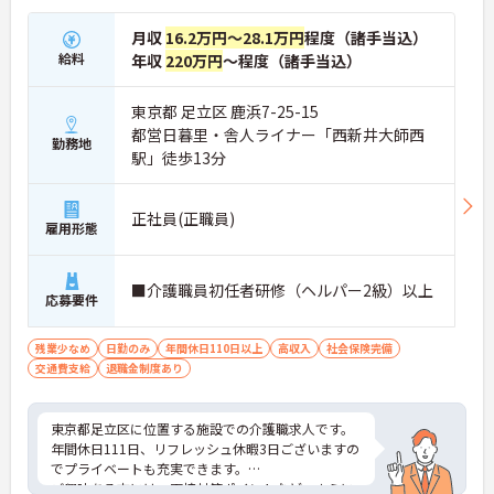
月収
16.2万円～28.1万円
程度（諸手当込）
給料
年収
220万円
～程度（諸手当込）
東京都 足立区 鹿浜7-25-15
都営日暮里・舎人ライナー「西新井大師西
勤務地
駅」徒歩13分
正社員(正職員)
雇用形態
■介護職員初任者研修（ヘルパー2級）以上
応募要件
残業少なめ
日勤のみ
年間休日110日以上
高収入
社会保険完備
交通費支給
退職金制度あり
東京都足立区に位置する施設での介護職求人です。
年間休日111日、リフレッシュ休暇3日ございますの
でプライベートも充実できます。
ご興味ある方には、面接対策ポイントなど、さらに