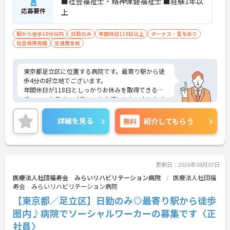
■社会福祉士・精神保健福祉士 ■経験1年以
応募要件
上
駅から徒歩10分以内
日勤のみ
年間休日110日以上
ボーナス・賞与あり
社会保険完備
交通費支給
東京都足立区に位置する病院です。最寄り駅から徒
歩4分の好立地でございます。
年間休日が118日としっかりお休みを取得できるの
で、ワークライフバランスを大切にしたい方におす
すめです。
昇給や賞与制度があり頑張りが評価されてしっかり
詳細を見る
無料
紹介してもらう
と職員に還元されます。
ご興味のある方には、面接対策ポイントなど、さら
に詳細をお話しいたしますのでお気軽にご相談くだ
さい！
更新日：2026年08月07日
医療法人社団福寿会 みらいリハビリテーション病院
医療法人社団福
寿会 みらいリハビリテーション病院
【東京都／足立区】日勤のみ◎最寄り駅から徒歩
圏内♪病院でソーシャルワーカーの募集です〈正
社員〉