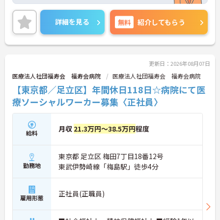
取得支援制度など福利厚生面も整えられています。
ご興味のある方には、面接対策ポイントなど、さら
に詳細をお話いたしますので、お気軽にご相談くだ
詳細を見る
無料
紹介してもらう
さい。
更新日：2026年08月07日
医療法人社団福寿会 福寿会病院
医療法人社団福寿会 福寿会病院
【東京都／足立区】年間休日118日☆病院にて医
療ソーシャルワーカー募集〈正社員〉
月収
21.3万円～38.5万円
程度
給料
東京都 足立区 梅田7丁目18番12号
勤務地
東武伊勢崎線「梅島駅」徒歩4分
正社員(正職員)
雇用形態