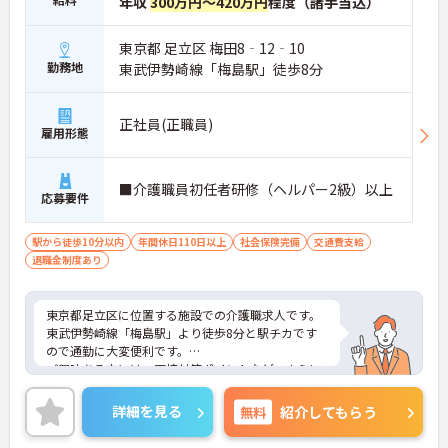
年収
300万円～420万円
程度（諸手当込）
東京都 足立区 梅田8‐12‐10
勤務地
東武伊勢崎線「梅島駅」徒歩8分
正社員(正職員)
雇用形態
■介護職員初任者研修（ヘルパー2級）以上
応募要件
駅から徒歩10分以内
年間休日110日以上
社会保険完備
交通費支給
退職金制度あり
東京都足立区に位置する施設での介護職求人です。
東武伊勢崎線「梅島駅」より徒歩8分と駅チカです
ので通勤に大変便利です。
ご興味ある方には、面接対策ポイントなど、さらに
詳細をお話しいたしますのでお気軽にご相談くださ
い。
詳細を見る
無料
紹介してもらう