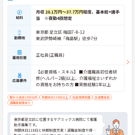
月収
20.1万円～37.7万円
程度、基本給+諸手
給料
当 ※夜勤4回想定
東京都 足立区 梅田7-8-12
勤務地
東武伊勢崎線「梅島駅」徒歩7分
正社員(正職員)
雇用形態
【必要資格・スキル】 ■介護職員初任者研
修(ヘルパー2級)以上、介護福祉士いずれか
応募要件
の資格をお持ちの方 ■実務経験1年以上
駅から徒歩10分以内
年間休日110日以上
社会保険完備
交通費支給
退職金制度あり
東京都足立区に位置するケアミックス病院にて看護
助手募集です。
年間休日118日と休暇制度充実！退職金制度や資格