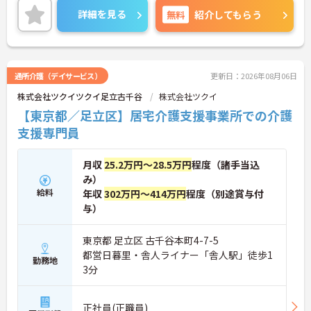
細をお話致しますのでお気軽にご相談ください。
詳細を見る
無料
紹介してもらう
通所介護（デイサービス）
更新日：2026年08月06日
株式会社ツクイツクイ足立古千谷
株式会社ツクイ
【東京都／足立区】居宅介護支援事業所での介護
支援専門員
月収
25.2万円～28.5万円
程度（諸手当込
み）
給料
年収
302万円～414万円
程度（別途賞与付
与）
東京都 足立区 古千谷本町4-7-5
都営日暮里・舎人ライナー「舎人駅」徒歩1
勤務地
3分
正社員(正職員)