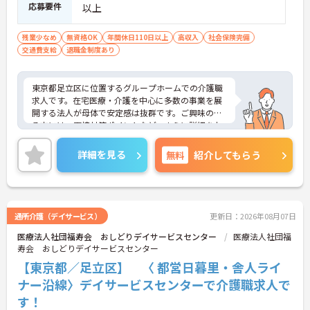
応募要件
以上
残業少なめ
無資格OK
年間休日110日以上
高収入
社会保険完備
交通費支給
退職金制度あり
東京都足立区に位置するグループホームでの介護職
求人です。在宅医療・介護を中心に多数の事業を展
開する法人が母体で安定感は抜群です。ご興味のあ
る方には、面接対策ポイントなど、さらに詳細をお
話しいたしますのでお気軽にご相談ください。
詳細を見る
無料
紹介してもらう
通所介護（デイサービス）
更新日：2026年08月07日
医療法人社団福寿会 おしどりデイサービスセンター
医療法人社団福
寿会 おしどりデイサービスセンター
【東京都／足立区】 〈 都営日暮里・舎人ライ
ナー沿線〉デイサービスセンターで介護職求人で
す！