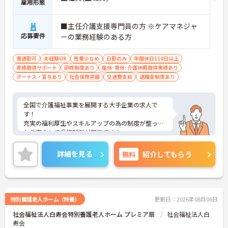
雇用形態
■主任介護支援専門員の方 ※ケアマネジャ
応募要件
ーの業務経験のある方
車通勤可
未経験OK
残業少なめ
日勤のみ
年間休日110日以上
資格取得サポート
研修制度あり
産休･育休･介護休暇取得実績あり
ボーナス・賞与あり
社会保険完備
交通費支給
退職金制度あり
全国で介護福祉事業を展開する大手企業の求人で
す！
充実の福利厚生やスキルアップの為の制度が整って
おり安心して長期就業が可能です！
ご興味ある方には、面接のポイントなど、さらに詳
細をお話致しますのでお気軽にご相談ください。
詳細を見る
無料
紹介してもらう
特別養護老人ホーム（特養）
更新日：2026年08月06日
社会福祉法人白寿会特別養護老人ホーム プレミア扇
社会福祉法人白
寿会