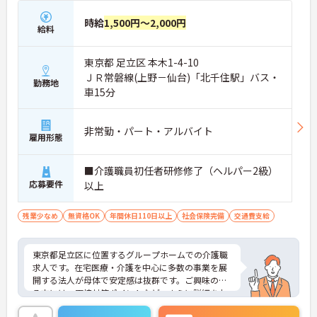
時給
1,500円～2,000円
給料
東京都 足立区 本木1-4-10
ＪＲ常磐線(上野－仙台)「北千住駅」バス・
勤務地
車15分
非常勤・パート・アルバイト
雇用形態
■介護職員初任者研修修了（ヘルパー2級）
応募要件
以上
残業少なめ
無資格OK
年間休日110日以上
社会保険完備
交通費支給
東京都足立区に位置するグループホームでの介護職
求人です。在宅医療・介護を中心に多数の事業を展
開する法人が母体で安定感は抜群です。ご興味のあ
る方には、面接対策ポイントなど、さらに詳細をお
話しいたしますのでお気軽にご相談ください。