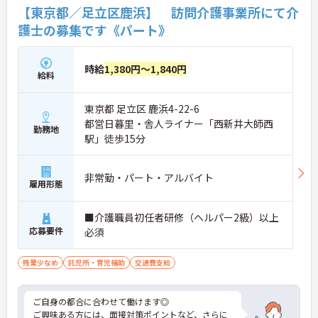
【東京都／足立区鹿浜】 訪問介護事業所にて介
護士の募集です《パート》
時給
1,380円～1,840円
給料
東京都 足立区 鹿浜4-22-6
都営日暮里・舎人ライナー「西新井大師西
勤務地
駅」徒歩15分
非常勤・パート・アルバイト
雇用形態
■介護職員初任者研修（ヘルパー2級）以上
応募要件
必須
残業少なめ
託児所・育児補助
交通費支給
ご自身の都合に合わせて働けます◎
ご興味ある方には、面接対策ポイントなど、さらに