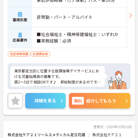
東武伊勢崎線「竹ノ塚駅」バス・車10分
非常勤・パート・アルバイト
雇用形態
■社会福祉士・精神保健福祉士：いずれか
応募要件
■実務経験：必須
社会保険完備
交通費支給
東京都足立区に位置する放課後等デイサービスにお
ける児童指導員の募集です。
週2～5日で相談OKです♪ 昇給制度があるのでモチ
ベーションが上がりやすい！
組合制度があるなど、福利厚生も充実しています☆
ご興味のある方には、面接対策ポイントなど、さら
詳細を見る
無料
紹介してもらう
に詳細をお話しいたしますのでお気軽にご相談くだ
さい！
更新日：2026年07月10日
株式会社ケア２１リールスメディカル足立花畑
株式会社ケア２１