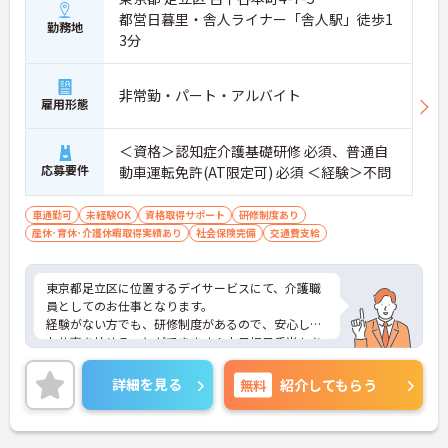
都営日暮里・舎人ライナー「舎人駅」徒歩1
勤務地
3分
非常勤・パート・アルバイト
雇用形態
＜資格＞認知症介護基礎研修 必須、普通自
応募要件
動車運転免許(AT限定可) 必須 ＜経験＞不問
車通勤可
未経験OK
資格取得サポート
研修制度あり
産休･育休･介護休暇取得実績あり
社会保険完備
交通費支給
東京都足立区に位置するデイサービスにて、介護職
員としてのお仕事となります。
経験がない方でも、研修制度があるので、安心して
お仕事を始めることができます！土日祝日手当もあ
り、頑張った分お給料もUPできます◎
ご興味ある方は面接ポイントをお伝えしますので、
詳細を見る
無料
紹介してもらう
お気軽にお問い合わせください♪