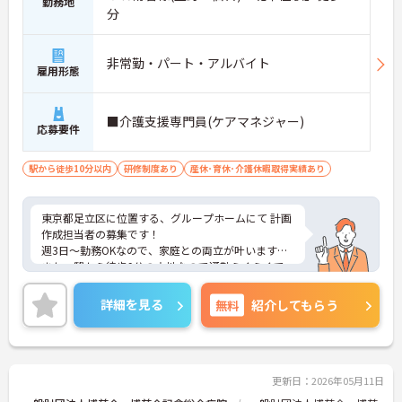
勤務地
分
非常勤・パート・アルバイト
雇用形態
■介護支援専門員(ケアマネジャー)
応募要件
駅から徒歩10分以内
研修制度あり
産休･育休･介護休暇取得実績あり
東京都足立区に位置する、グループホームにて 計画
作成担当者の募集です！
週3日～勤務OKなので、家庭との両立が叶います☆
また、駅から徒歩9分の立地なので通勤らくらくで
す♪
ご興味のある方には、面接対策ポイントなど、さら
詳細を見る
無料
紹介してもらう
に詳細をお話しいたしますのでお気軽にご相談くだ
さい！
更新日：2026年05月11日