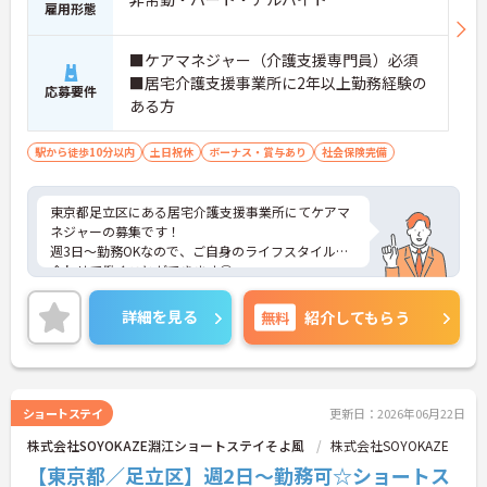
雇用形態
■ケアマネジャー（介護支援専門員）必須
■居宅介護支援事業所に2年以上勤務経験の
応募要件
ある方
駅から徒歩10分以内
土日祝休
ボーナス・賞与あり
社会保険完備
東京都足立区にある居宅介護支援事業所にてケアマ
ネジャーの募集です！
週3日～勤務OKなので、ご自身のライフスタイルに
合わせて働くことができます◎
土日休みなので、週末はプライベートやご家庭の時
間を大切にしていただけます！
詳細を見る
無料
紹介してもらう
ご興味のある方には、面接対策ポイントなど、さら
に詳細をお話しいたしますのでお気軽にご相談くだ
さい！
ショートステイ
更新日：2026年06月22日
株式会社SOYOKAZE淵江ショートステイそよ風
株式会社SOYOKAZE
【東京都／足立区】週2日～勤務可☆ショートス