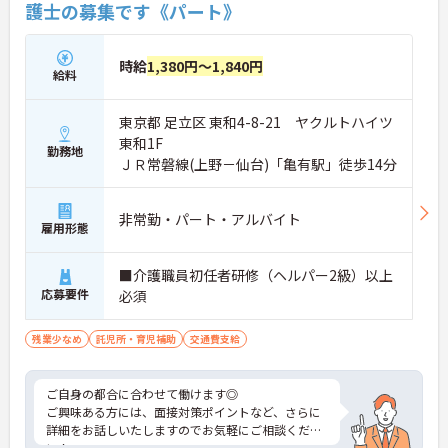
護士の募集です《パート》
時給
1,380円～1,840円
給料
東京都 足立区 東和4-8-21 ヤクルトハイツ
東和1F
勤務地
ＪＲ常磐線(上野－仙台)「亀有駅」徒歩14分
非常勤・パート・アルバイト
雇用形態
■介護職員初任者研修（ヘルパー2級）以上
応募要件
必須
残業少なめ
託児所・育児補助
交通費支給
ご自身の都合に合わせて働けます◎
ご興味ある方には、面接対策ポイントなど、さらに
詳細をお話しいたしますのでお気軽にご相談くださ
い！