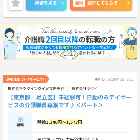
詳細を見る
無料
紹介してもらう
通所介護（デイサービス）
更新日：2026年08月06日
株式会社ツクイツクイ足立古千谷
株式会社ツクイ
【東京都／足立区】未経験可！日勤のみデイサー
ビスの介護職員募集です♪＜パート＞
時給
1,346円～1,577円
給料
東京都 足立区 古千谷本町4-7-5