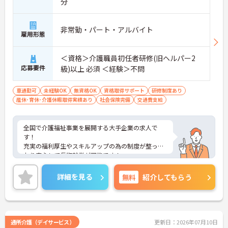
分
非常勤・パート・アルバイト
雇用形態
＜資格＞介護職員初任者研修(旧ヘルパー2
応募要件
級)以上 必須 ＜経験＞不問
車通勤可
未経験OK
無資格OK
資格取得サポート
研修制度あり
産休･育休･介護休暇取得実績あり
社会保険完備
交通費支給
全国で介護福祉事業を展開する大手企業の求人で
す！
充実の福利厚生やスキルアップの為の制度が整って
おり安心して長期就業が可能です！
ご興味ある方には、面接のポイントなど、さらに詳
細をお話致しますのでお気軽にご相談ください。
詳細を見る
無料
紹介してもらう
通所介護（デイサービス）
更新日：2026年07月10日