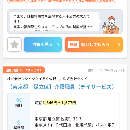
研修制度あり
産休･育休･介護休暇取得実績あり
社会保険完備
交通費支給
全国で介護福祉事業を展開する大手企業の求人で
す！
充実の福利厚生やスキルアップの為の制度が整って
おり安心して長期就業が可能です！
ご興味ある方には、面接のポイントなど、さらに詳
細をお話致しますのでお気軽にご相談ください。
詳細を見る
無料
紹介してもらう
通所介護（デイサービス）
更新日：2026年08月06日
株式会社ツクイツクイ足立佐野
株式会社ツクイ
【東京都／足立区】介護職員（デイサービス）
時給
1,346円～1,577円
給料
東京都 足立区 佐野1-33-7
東京メトロ千代田線「北綾瀬駅」バス・車7
勤務地