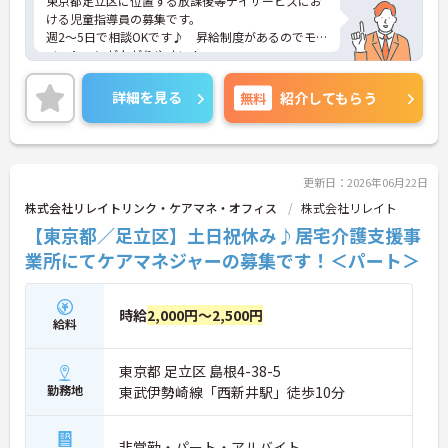
東京都足立区に位置する放課後等デイサービスにお
ける児童指導員の募集です。
週2～5日で相談OKです♪ 昇給制度があるのでモチ
ベーションが上がりやすい！
組合制度があるなど、福利厚生も充実しています☆
ご興味のある方には、面接対策ポイントなど、さら
詳細を見る
無料
紹介してもらう
に詳細をお話しいたしますのでお気軽にご相談くだ
さい！
更新日：2026年06月22日
株式会社リレイトリンク・ケアマネ・オフィス
株式会社リレイト
【東京都／足立区】土日祝休み♪居宅介護支援事
業所にてケアマネジャーの募集です！＜パート＞
時給
2,000円～2,500円
給料
東京都 足立区 島根4-38-5
勤務地
東武伊勢崎線「西新井駅」徒歩10分
非常勤・パート・アルバイト