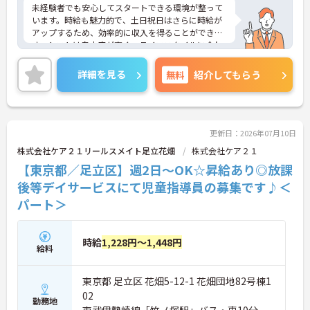
未経験者でも安心してスタートできる環境が整って
います。時給も魅力的で、土日祝日はさらに時給が
アップするため、効率的に収入を得ることができま
す。シフトは自由度が高く、ライフスタイルに合わ
せて無理なく働けます。福利厚生も充実しており、
長く働き続けられる職場です。興味がある方はぜひ
詳細を見る
無料
紹介してもらう
ご応募ください。
更新日：2026年07月10日
株式会社ケア２１リールスメイト足立花畑
株式会社ケア２１
【東京都／足立区】週2日～OK☆昇給あり◎放課
後等デイサービスにて児童指導員の募集です♪＜
パート＞
時給
1,228円～1,448円
給料
東京都 足立区 花畑5-12-1 花畑団地82号棟1
02
勤務地