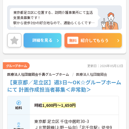
東京都足立区に位置する、訪問介護事業所にて生活
支援員募集です！
駅から徒歩3分の好立地なので、通勤らくらくです
♪
また、資格取得支援制度など、スキルアップの機会
もあります☆
詳細を見る
無料
紹介してもらう
ご興味のある方には、面接対策ポイントなど、さら
に詳細をお話しいたしますのでお気軽にご相談くだ
さい！
グループホーム
更新日：2026年05月12日
医療法人社団龍岡会千壽グループホーム
医療法人社団龍岡会
【東京都／足立区】週3日～OK☆グループホーム
にて 計画作成担当者募集＜非常勤＞
時給
1,600円～1,650円
給料
東京都 足立区 千住中居町30-3
ＪＲ常磐線(上野－仙台)「北千住駅」徒歩9