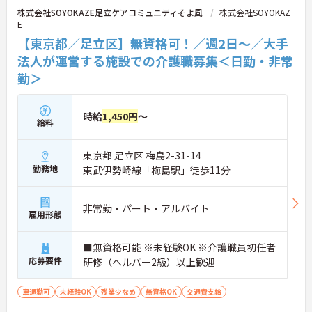
株式会社SOYOKAZE足立ケアコミュニティそよ風
株式会社SOYOKAZ
E
【東京都／足立区】無資格可！／週2日～／大手
法人が運営する施設での介護職募集＜日勤・非常
勤＞
時給
1,450円
～
給料
東京都 足立区 梅島2-31-14
勤務地
東武伊勢崎線「梅島駅」徒歩11分
非常勤・パート・アルバイト
雇用形態
■無資格可能 ※未経験OK ※介護職員初任者
応募要件
研修（ヘルパー2級）以上歓迎
車通勤可
未経験OK
残業少なめ
無資格OK
交通費支給