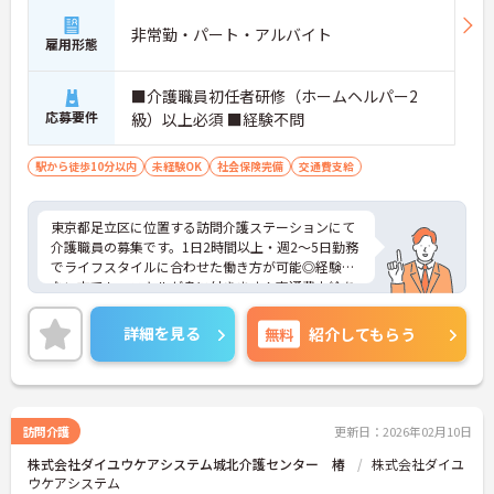
非常勤・パート・アルバイト
雇用形態
■介護職員初任者研修（ホームヘルパー2
応募要件
級）以上必須 ■経験不問
駅から徒歩10分以内
未経験OK
社会保険完備
交通費支給
東京都足立区に位置する訪問介護ステーションにて
介護職員の募集です。1日2時間以上・週2～5日勤務
でライフスタイルに合わせた働き方が可能◎経験の
ない方でも、スキルが身に付きます！交通費支給あ
りのため、通勤費用の自己負担交通費代の心配は不
要です♪ご興味ある方は面接ポイントをお伝えしま
詳細を見る
無料
紹介してもらう
すので、お気軽にご連絡ください。
訪問介護
更新日：2026年02月10日
株式会社ダイユウケアシステム城北介護センター 椿
株式会社ダイユ
ウケアシステム