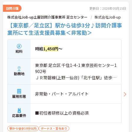
訪問介護
更新日：2026年05月15日
株式会社JoB-up土屋訪問介護事業所 足立センター
株式会社JoB-up
【東京都／足立区】駅から徒歩3分♪訪問介護事
業所にて生活支援員募集＜非常勤＞
時給
1,450円
～
給料
東京都 足立区 千住1-4-1 東京芸術センター1
902号
勤務地
ＪＲ常磐線(上野－仙台)「北千住駅」徒歩3
分
非常勤・パート・アルバイト
雇用形態
■初任者研修以上の資格必須
応募要件
駅から徒歩10分以内
ボーナス・賞与あり