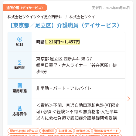
通所介護（デイサービス）
更新日：2026年08月06日
株式会社ツクイツクイ足立西新井
株式会社ツクイ
【東京都／足立区】介護職員（デイサービス）
時給
1,226円～1,457円
給料
東京都 足立区 西新井4-38-27
都営日暮里・舎人ライナー「谷在家駅」徒
勤務地
歩6分
非常勤・パート・アルバイト
雇用形態
＜資格＞不問、普通自動車運転免許(AT限定
可) 必須 ＜経験＞不問 ※無資格者:入社半年
応募要件
以内に会社負担で認知症介護基礎研修受講
駅から徒歩10分以内
車通勤可
未経験OK
無資格OK
資格取得サポート