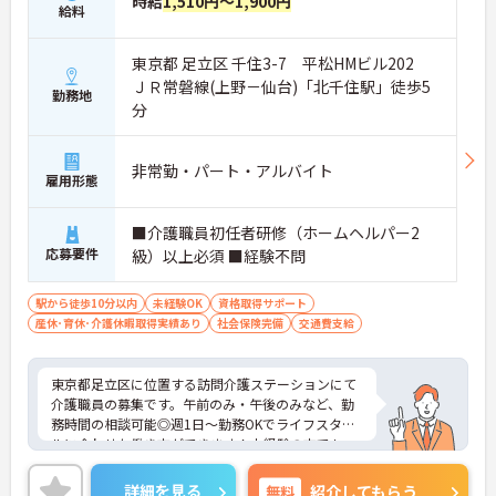
時給
1,510円～1,900円
給料
東京都 足立区 千住3-7 平松HMビル202
ＪＲ常磐線(上野－仙台)「北千住駅」徒歩5
勤務地
分
非常勤・パート・アルバイト
雇用形態
■介護職員初任者研修（ホームヘルパー2
応募要件
級）以上必須 ■経験不問
駅から徒歩10分以内
未経験OK
資格取得サポート
産休･育休･介護休暇取得実績あり
社会保険完備
交通費支給
東京都足立区に位置する訪問介護ステーションにて
介護職員の募集です。午前のみ・午後のみなど、勤
務時間の相談可能◎週1日～勤務OKでライフスタイ
ルに合わせた働き方ができます！未経験の方でも、
先輩スタッフがしっかりフォローしてくれて、すぐ
に相談ができる環境なので安心して対応できます♪
詳細を見る
無料
紹介してもらう