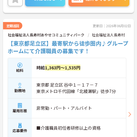
頑張りをしっかり評価してくれるプチボーナスあり
◎交通費支給ありのため、通勤費用の自己負担交通
費代の心配は不要です！ご興味ある方は面接ポイン
トをお伝えしますので、お気軽にご連絡ください。
定期巡回
更新日：2026年06月02日
社会福祉法人長寿村あやせコミュニティパーク
社会福祉法人長寿村
【東京都足立区】最寄駅から徒歩圏内♪グループ
ホームにて介護職員の募集です！
時給
1,363円～1,535円
給料
東京都 足立区 谷中１－１７－７
勤務地
東京メトロ千代田線「北綾瀬駅」徒歩7分
非常勤・パート・アルバイト
雇用形態
■介護職員初任者研修以上の資格
応募要件