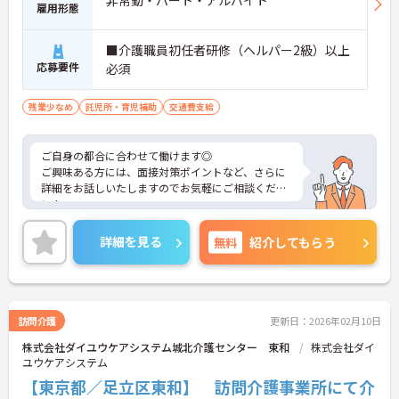
雇用形態
■介護職員初任者研修（ヘルパー2級）以上
応募要件
必須
残業少なめ
託児所・育児補助
交通費支給
ご自身の都合に合わせて働けます◎
ご興味ある方には、面接対策ポイントなど、さらに
詳細をお話しいたしますのでお気軽にご相談くださ
い！
詳細を見る
無料
紹介してもらう
訪問介護
更新日：2026年02月10日
株式会社ダイユウケアシステム城北介護センター 東和
株式会社ダイ
ユウケアシステム
【東京都／足立区東和】 訪問介護事業所にて介