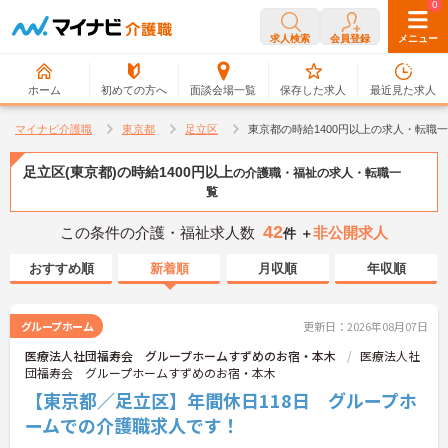
0
0
求人検索
会員登録
メニュー
ホーム
初めての方へ
面談会場一覧
保存した求人
最近見た求人
マイナビ介護職
東京都
足立区
東京都の時給1400円以上の求人・転職
足立区(東京都)の時給1400円以上
の介護職・福祉の求人・転職一
覧
42
この条件の介護・福祉求人数
非公開求人
件 ＋
おすすめ順
新着順
月収順
年収順
グループホーム
更新日：2026年08月07日
医療法人社団福寿会 グループホームすずめのお宿・本木
医療法人社
団福寿会 グループホームすずめのお宿・本木
【東京都／足立区】年間休日118日 グループホ
ームでの介護職求人です！