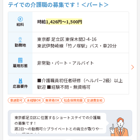
テイでの介護職の募集です！＜パート＞
時給
1,426円～1,500円
給料
東京都 足立区 東保木間2-4-16
勤務地
東武伊勢崎線「竹ノ塚駅」バス・車20分
非常勤・パート・アルバイト
雇用形態
■介護職員初任者研修（ヘルパー2級）以上
応募要件
歓迎 ■経験不問・無資格可
車通勤可
未経験OK
無資格OK
社会保険完備
交通費支給
東京都足立区に位置するショートステイでの介護職
の募集です！
週2日～の勤務可☆プライベートとの両立が取りや
すい環境です♪
福利厚生・各種手当が充実しているので、安心して