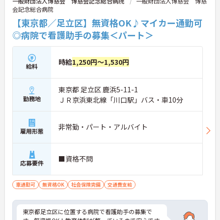
一般財団法人博慈会 博慈会記念総合病院
一般財団法人博慈会 博慈
会記念総合病院
【東京都／足立区】無資格OK♪マイカー通勤可
◎病院で看護助手の募集＜パート＞
時給
1,250円～1,530円
給料
東京都 足立区 鹿浜5-11-1
勤務地
ＪＲ京浜東北線「川口駅」バス・車10分
非常勤・パート・アルバイト
雇用形態
■資格不問
応募要件
車通勤可
無資格OK
社会保険完備
交通費支給
東京都足立区に位置する病院で看護助手の募集で