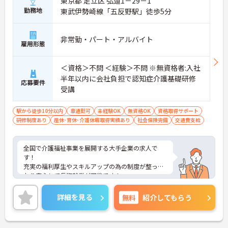
東京都 足立区 弘道1－29－1
勤務地
東武伊勢崎線「五反野駅」徒歩5分
非常勤・パート・アルバイト
雇用形態
＜資格＞不問 ＜経験＞不問 ※無資格者:入社
半年以内に会社負担で認知症介護基礎研修
応募要件
受講
駅から徒歩10分以内
車通勤可
未経験OK
無資格OK
資格取得サポート
研修制度あり
産休･育休･介護休暇取得実績あり
社会保険完備
交通費支給
全国で介護福祉事業を展開する大手企業の求人で
す！
充実の福利厚生やスキルアップの為の制度が整って
おり安心して長期就業が可能です！
ご興味ある方には、面接のポイントなど、さらに詳
細をお話致しますのでお気軽にご相談ください。
詳細を見る
無料
紹介してもらう