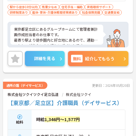
駅から徒歩10分以内
残業少なめ
住宅手当・補助
資格取得サポート
研修制度あり
産休･育休･介護休暇取得実績あり
社会保険完備
交通費支給
東京都足立区にあるグループホームにて管理者兼計
画作成担当者のお仕事です。
最寄り駅より徒歩圏内と好立地にあるので、通勤の
ストレスが少ないのも嬉しいポイントです。
ご興味ある方には、面接対策ポイントなど、さらに
詳細をお話しいたしますのでお気軽にご相談くださ
詳細を見る
無料
紹介してもらう
い。
通所介護（デイサービス）
更新日：2026年05月20日
株式会社ツクイツクイ足立弘道
株式会社ツクイ
【東京都／足立区】介護職員（デイサービス）
時給
1,346円～1,577円
給料