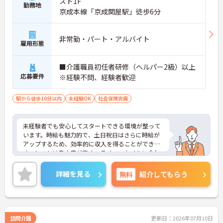
スト1F
勤務地
京成本線「京成関屋駅」徒歩6分
非常勤・パート・アルバイト
雇用形態
■介護職員初任者研修（ヘルパー2級）以上
応募要件
※経験不問、経験者歓迎
駅から徒歩10分以内
未経験OK
社会保険完備
未経験者でも安心してスタートできる環境が整って
います。時給も魅力的で、土日祝日はさらに時給が
アップするため、効率的に収入を得ることができま
す。シフトは自由度が高く、ライフスタイルに合わ
せて無理なく働けます。福利厚生も充実しており、
長く働き続けられる職場です。興味がある方はぜひ
詳細を見る
無料
紹介してもらう
ご応募ください。
訪問介護
更新日：2026年07月10日