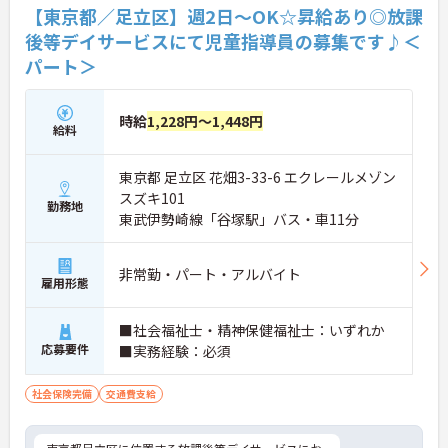
【東京都／足立区】週2日～OK☆昇給あり◎放課
後等デイサービスにて児童指導員の募集です♪＜
パート＞
時給
1,228円～1,448円
給料
東京都 足立区 花畑3-33-6 エクレールメゾン
スズキ101
勤務地
東武伊勢崎線「谷塚駅」バス・車11分
非常勤・パート・アルバイト
雇用形態
■社会福祉士・精神保健福祉士：いずれか
応募要件
■実務経験：必須
社会保険完備
交通費支給