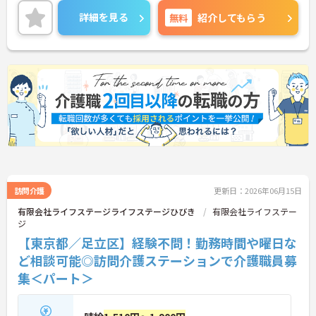
働くことができます◎
詳細を見る
無料
紹介してもらう
ご興味ある方には、面接対策ポイントなど、さらに
詳細をお話しいたしますのでお気軽にご相談くださ
い。
訪問介護
更新日：2026年06月15日
有限会社ライフステージライフステージひびき
有限会社ライフステー
ジ
【東京都／足立区】経験不問！勤務時間や曜日な
ど相談可能◎訪問介護ステーションで介護職員募
集＜パート＞