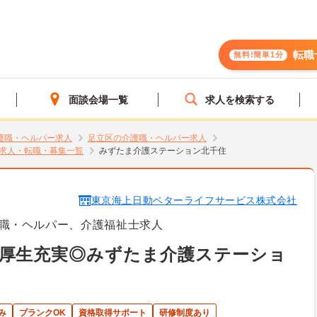
転職
無料!簡単1分
面談会場一覧
求人を検索する
護職・ヘルパー求人
足立区の介護職・ヘルパー求人
求人・転職・募集一覧
みずたま介護ステーション北千住
東京海上日動ベターライフサービス株式会社
職・ヘルパー、介護福祉士求人
利厚生充実◎みずたま介護ステーショ
み
ブランクOK
資格取得サポート
研修制度あり