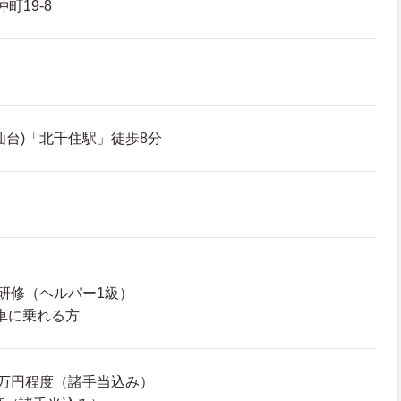
町19-8
仙台)「北千住駅」徒歩8分
研修（ヘルパー1級）
車に乗れる方
52万円程度（諸手当込み）