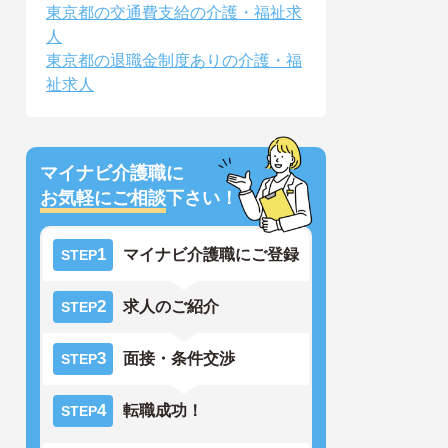
東京都の交通費支給の介護・福祉求
人
東京都の退職金制度ありの介護・福
祉求人
マイナビ介護職に
お気軽にご相談
下さい！
1
マイナビ介護職にご登録
STEP
2
求人のご紹介
STEP
3
面接・条件交渉
STEP
4
転職成功！
STEP