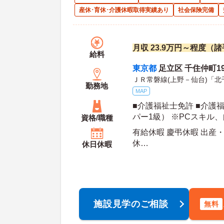
産休･育休･介護休暇取得実績あり
社会保険完備
月収 23.9万円～程度（
給料
東京都
足立区 千住仲町19
ＪＲ常磐線(上野－仙台)「北
勤務地
MAP
■介護福祉士免許 ■介護
パー1級） ※PCスキル
資格/職種
有給休暇 慶弔休暇 出産・
休
休日休暇
年間休日日数：110日 初年度有給日数：15日 最
大有給日数：
施設見学のご相談
無料