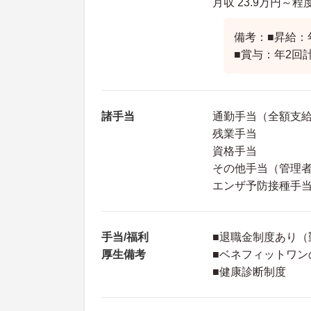
月収 23.9万円～
備考：■昇給：
■賞与：年2回計
諸手当
通勤手当（全額支
残業手当
資格手当
その他手当（管理
エンザ予防接種手
手当/福利
■退職金制度あり（
厚生備考
■ベネフィットワン
■健康診断制度