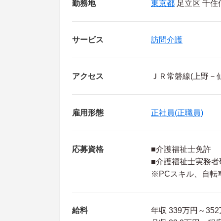
勤務地
東京都
足立区 千住仲
サービス
訪問介護
アクセス
ＪＲ常磐線(上野－
雇用形態
正社員(正職員)
応募資格
■介護福祉士免許
■介護福祉士実務者
※PCスキル、自転
給料
年収 339万円～3