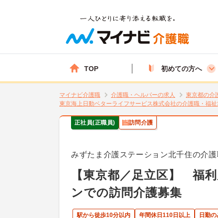
TOP
初めての方へ
マイナビ介護職
介護職・ヘルパーの求人
東京都の介
東京海上日動ベターライフサービス株式会社の介護職・福祉
正社員(正職員)
訪問介護
みずたま介護ステーション北千住の介護
【東京都／足立区】 福
ンでの訪問介護募集
駅から徒歩10分以内
年間休日110日以上
日勤の