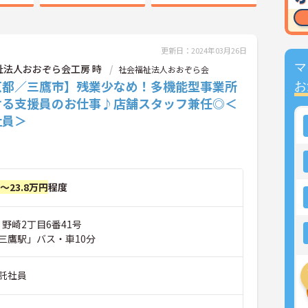
更新日：2024年03月26日
マ
祉法人おおぞら会工房 時
社会福祉法人おおぞら会
京都／三鷹市】残業少なめ！多機能型事業所
お
ける支援員のお仕事♪店舗スタッフ兼任◎＜
社員＞
円～23.8万円
程度
 野崎2丁目6番41号
三鷹駅」バス・車10分
託社員