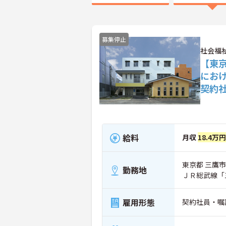
募集停止
社会福
【東
にお
契約
給料
月収
18.4万
東京都 三鷹市
勤務地
ＪＲ総武線「
雇用形態
契約社員・嘱