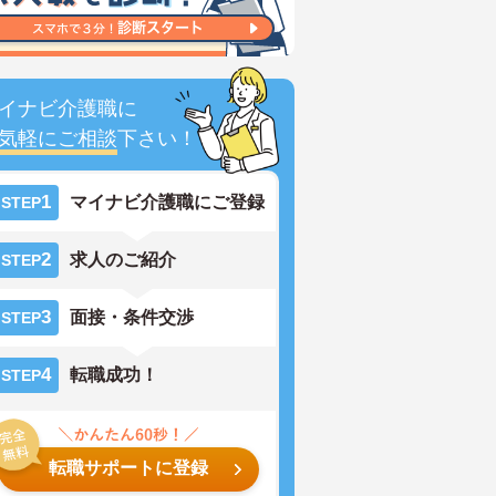
イナビ介護職に
気軽にご相談
下さい！
1
マイナビ介護職にご登録
STEP
2
求人のご紹介
STEP
3
面接・条件交渉
STEP
4
転職成功！
STEP
転職サポートに登録