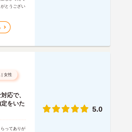
りがとうござい
る
代
|
女性
な対応で、
内定をいた
5.0
もらってありが