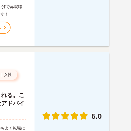
かげで再就職
ます！
る
代
|
女性
くれる。こ
なアドバイ
5.0
持ちよく転職に