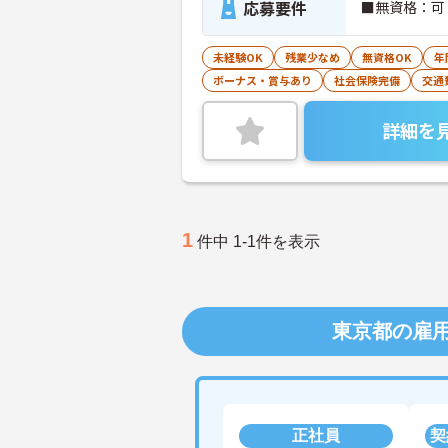
応募要件
■無資格：可
未経験OK
残業少なめ
無資格OK
年
ボーナス・賞与あり
社会保険完備
交通
詳細を
1
件中 1-1件を表示
東京都の雇
正社員
契