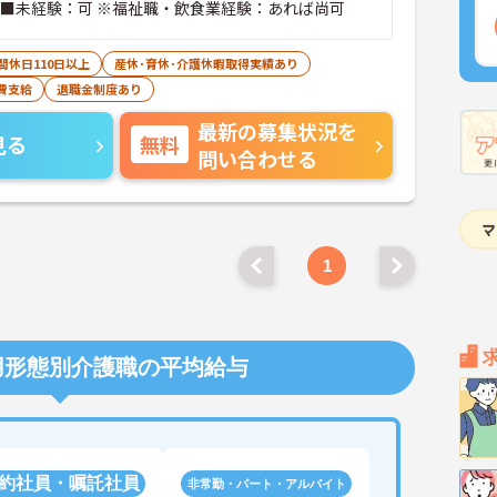
 ■未経験：可 ※福祉職・飲食業経験：あれば尚可
間休日110日以上
産休･育休･介護休暇取得実績あり
費支給
退職金制度あり
最新の募集状況を
見る
無料
問い合わせる
1
用形態別介護職の平均給与
約社員・嘱託社員
非常勤・パート・アルバイト