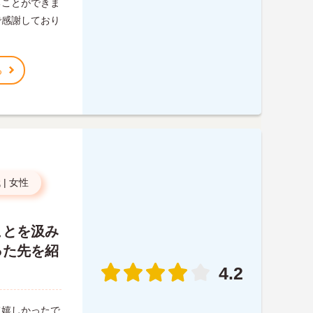
ることができま
で感謝しており
る
代
|
女性
ことを汲み
った先を紹
4.2
て嬉しかったで