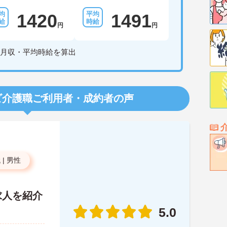
1420
1491
円
円
月収・平均時給を算出
ビ介護職
ご利用者・成約者の声
代
|
男性
求人を紹介
5.0