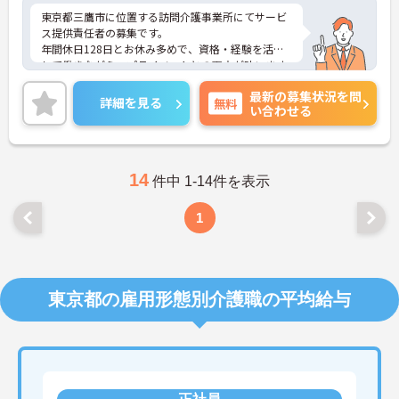
東京都三鷹市に位置する訪問介護事業所にてサービ
ス提供責任者の募集です。
年間休日128日とお休み多めで、資格・経験を活か
して働きながら、プライベートとの両立が叶います
◎
最新の募集状況を問
ご興味ある方には、面接対策ポイントなど、さらに
詳細を見る
無料
い合わせる
詳細をお話しいたしますのでお気軽にご相談くださ
い！
14
件中 1-14件を表示
1
東京都の雇用形態別介護職の平均給与