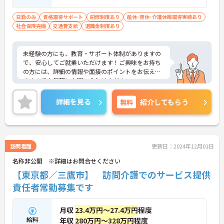
日勤のみ
資格取得サポート
研修制度あり
産休･育休･介護休暇取得実績あり
社会保険完備
交通費支給
退職金制度あり
未経験の方にも、教育・サポート体制がありますの
で、安心してご就業いただけます！ご興味をお持ち
の方には、詳細の情報や面接のポイントをお伝えし
ますのでお気軽にお問い合わせください。
詳細を見る
無料
紹介してもらう
訪問看護
更新日：2024年12月01日
名称非公開 ※詳細はお問合せください
【東京都／三鷹市】 訪問介護でのサービス提供
責任者常勤募集です
月収
23.4万円～27.4万円
程度
給料
年収
280万円～328万円
程度