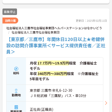
募集停止
訪問介護
更新日：2025年02月11日
社会福祉法人三鷹市社会福祉事業団ヘルパーステーションはなかいどう
社会福祉法人三鷹市社会福祉事業団
【東京都／三鷹市】年間休日120日以上★老健併
設の訪問介護事業所＜サービス提供責任者／正社
員＞
月収
17.7万円～19.9万円
程度 介護福祉士
モデル
給料
年収
340万円～380万円
程度 ※介護福祉士
5年目モデル
東京都 三鷹市 牟礼6-12-30
勤務地
ＪＲ総武線「三鷹駅」バス・車10分
正社員(正職員)
雇用形態