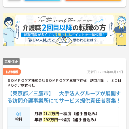
募集停止
訪問看護
更新日：2026年04月17日
ＳＯＭＰＯケア株式会社ＳＯＭＰＯケア三鷹下連雀 訪問介護
ＳＯＭ
ＰＯケア株式会社
【東京都／三鷹市】 大手法人グループが展開す
る訪問介護事業所にてサービス提供責任者募集！
月収
21.1万円
～程度（諸手当込み）
給料
年収
292万円
～程度（諸手当込み）