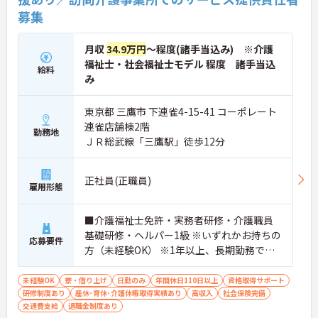
募集
月収
34.9万円
～程度(諸手当込み) ※介護
福祉士・社会福祉士モデル 程度 諸手当込
給料
み
東京都 三鷹市 下連雀4-15-41 コーポレート
連雀店舗棟2階
勤務地
ＪＲ総武線「三鷹駅」徒歩12分
正社員(正職員)
雇用形態
■介護福祉士免許・実務者研修・介護職員
基礎研修・ヘルパー1級 ※いずれかお持ちの
応募要件
方（未経験OK） ※1年以上、長期勤務でき
る方優遇 ※サ責経験のある方優遇
未経験OK
寮・借り上げ
日勤のみ
年間休日110日以上
資格取得サポート
研修制度あり
産休･育休･介護休暇取得実績あり
高収入
社会保険完備
交通費支給
退職金制度あり