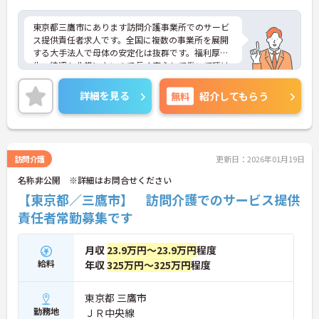
東京都三鷹市にあります訪問介護事業所でのサービ
ス提供責任者求人です。全国に複数の事業所を展開
する大手法人で母体の安定化は抜群です。福利厚
生・待遇も非常によいので長く安心して働いて頂け
ます。チームワークがよく、業務の分担や役割がき
ちんとされておりますので、無駄な残業は無く、プ
詳細を見る
無料
紹介してもらう
ライベートとの両立もしやすい環境です。人事ロー
テーション制度により、訪問介護以外の業態にもチ
ャレンジすることが出でき、キャリアアップにもつ
ながります。ご興味のある方は是非お気軽にお問い
合わせ下さい。
訪問介護
更新日：2026年01月19日
名称非公開 ※詳細はお問合せください
【東京都／三鷹市】 訪問介護でのサービス提供
責任者常勤募集です
月収
23.9万円～23.9万円
程度
給料
年収
325万円～325万円
程度
東京都 三鷹市
勤務地
ＪＲ中央線