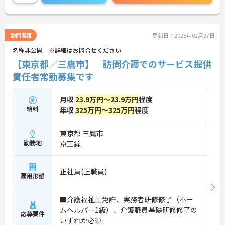
訪問看護
更新日：2025年02月27日
名称非公開 ※詳細はお問合せください
【東京都／三鷹市】 訪問介護でのサービス提供
責任者常勤募集です
月収
23.9万円～23.9万円
程度
給料
年収
325万円～325万円
程度
東京都 三鷹市
勤務地
京王線
正社員(正職員)
雇用形態
■介護福祉士免許、実務者研修修了（ホー
ムヘルパー1級）、介護職員基礎研修修了の
応募要件
いずれか必須