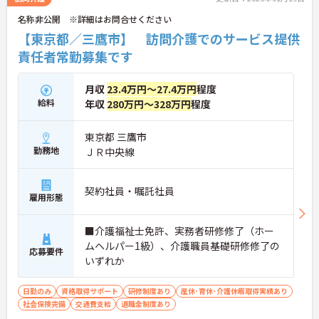
名称非公開 ※詳細はお問合せください
【東京都／三鷹市】 訪問介護でのサービス提供
責任者常勤募集です
月収
23.4万円～27.4万円
程度
給料
年収
280万円～328万円
程度
東京都 三鷹市
勤務地
ＪＲ中央線
契約社員・嘱託社員
雇用形態
■介護福祉士免許、実務者研修修了（ホー
ムヘルパー1級）、介護職員基礎研修修了の
応募要件
いずれか
日勤のみ
資格取得サポート
研修制度あり
産休･育休･介護休暇取得実績あり
社会保険完備
交通費支給
退職金制度あり