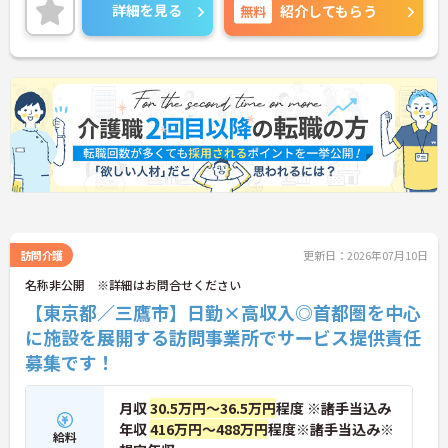
興味のある方には、面接対策ポイントなど、さらに
詳細を見る
無料
紹介してもらう
詳細をお話しいたしますのでお気軽にご相談くださ
い！
訪問介護
更新日：2026年07月10日
名称非公開 ※詳細はお問合せください
【東京都／三鷹市】日勤×高収入◎首都圏を中心
に施設を展開する訪問事業所でサービス提供責任
募集です！
月収
30.5万円～36.5万円
程度 ※諸手当込み
年収
416万円～488万円
程度※諸手当込み※
給料