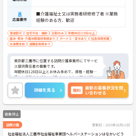
■介護福祉士又は実務者研修修了者 ※業務
応募要件
経験のある方、歓迎
車通勤可
住宅手当・補助
日勤のみ
年間休日110日以上
産休･育休･介護休暇取得実績あり
ボーナス・賞与あり
社会保険完備
交通費支給
退職金制度あり
東京都三鷹市に位置する訪問介護事業所にてサービ
ス提供責任者の募集です。
年間休日128日以上とお休み多めで、資格・経験を
活かして働きながら、プライベートとの両立が叶い
ます◎
最新の募集状況を問
ご興味ある方には、面接対策ポイントなど、さらに
詳細を見る
無料
い合わせる
詳細をお話しいたしますのでお気軽にご相談くださ
い！
募集停止
訪問介護
更新日：2025年02月11日
社会福祉法人三鷹市社会福祉事業団ヘルパーステーションはなかいどう