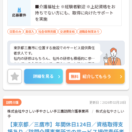
■介護福祉士 ※経験者歓迎 ※上記資格をお
持ちでない方にも、取得に向けたサポート
応募要件
を実施
日勤のみ
高収入
社会保険完備
交通費支給
退職金制度あり
東京都三鷹市に位置する施設でのサービス提供責任
者求人です。
社内の研修はもちろん、社外の研修も積極的に参加
をしている企業ですので、安心して、お持ちの資格
を活かしてご就業頂けます。
ご興味のある方はお気軽にお問い合わせ下さいま
詳細を見る
無料
紹介してもらう
せ。
訪問介護
更新日：2026年02月18日
株式会社やさしい手やさしい手三鷹訪問介護事業所
株式会社やさしい
手
【東京都／三鷹市】年間休日124日／資格取得支
援あり／訪問介護事業所でのサービス提供責任者