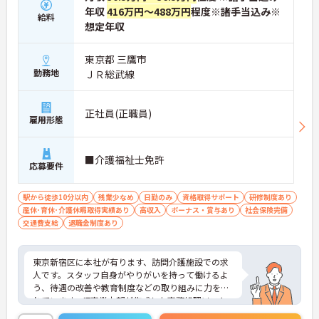
年収
416万円～488万円
程度※諸手当込み※
給料
想定年収
東京都 三鷹市
勤務地
ＪＲ総武線
正社員(正職員)
雇用形態
■介護福祉士免許
応募要件
駅から徒歩10分以内
残業少なめ
日勤のみ
資格取得サポート
研修制度あり
産休･育休･介護休暇取得実績あり
高収入
ボーナス・賞与あり
社会保険完備
交通費支給
退職金制度あり
東京新宿区に本社が有ります、訪問介護施設での求
人です。スタッフ自身がやりがいを持って働けるよ
う、待遇の改善や教育制度などの取り組みに力を入
れています。IT事業本部が作成した事務処理ソフト
を導入しており、事務作業は少なく、その分ご利用