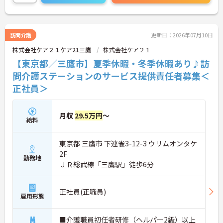
研修はもちろん、介護技術研修、PC研修、マナー研
修、資格取得のための勉強会等ステップに応じて用
意されており安心してご就業いただけます。
ご興味を持たれた方は面接対策ポイントや求人の詳
訪問介護
更新日：2026年07月10日
細などお話しいたしますのでお気軽にお問い合わせ
株式会社ケア２１ケア21三鷹
株式会社ケア２１
下さい。
【東京都／三鷹市】夏季休暇・冬季休暇あり♪訪
問介護ステーションのサービス提供責任者募集＜
正社員＞
月収
29.5万円
～
給料
東京都 三鷹市 下連雀3-12-3 ウリムオンタケ
2F
勤務地
ＪＲ総武線「三鷹駅」徒歩6分
正社員(正職員)
雇用形態
■介護職員初任者研修（ヘルパー2級）以上