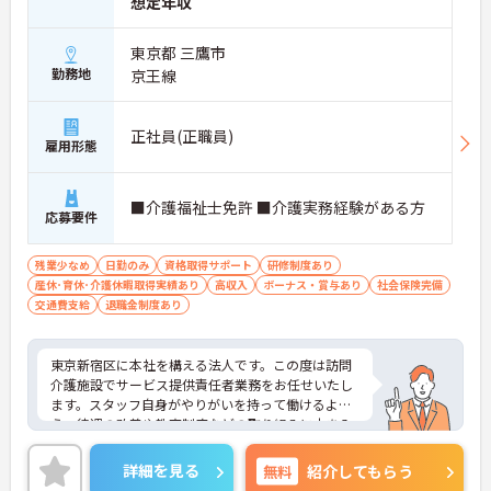
想定年収
東京都 三鷹市
勤務地
京王線
正社員(正職員)
雇用形態
■介護福祉士免許 ■介護実務経験がある方
応募要件
残業少なめ
日勤のみ
資格取得サポート
研修制度あり
産休･育休･介護休暇取得実績あり
高収入
ボーナス・賞与あり
社会保険完備
交通費支給
退職金制度あり
東京新宿区に本社を構える法人です。この度は訪問
介護施設でサービス提供責任者業務をお任せいたし
ます。スタッフ自身がやりがいを持って働けるよ
う、待遇の改善や教育制度などの取り組みに力を入
れています。IT事業本部が作成した事務処理ソフト
を導入しており、事務作業は少なく、その分ご利用
詳細を見る
無料
紹介してもらう
者様への対応を重視することもできます。入社後の