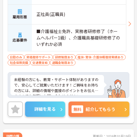
正社員(正職員)
雇用形態
■介護福祉士免許、実務者研修修了（ホー
ムヘルパー1級）、介護職員基礎研修修了の
応募要件
いずれか必須
日勤のみ
資格取得サポート
研修制度あり
産休･育休･介護休暇取得実績あり
社会保険完備
交通費支給
退職金制度あり
未経験の方にも、教育・サポート体制がありますの
で、安心してご就業いただけます！ご興味をお持ち
の方には、詳細の情報や面接のポイントをお伝えし
ますのでお気軽にお問い合わせください。
詳細を見る
無料
紹介してもらう
訪問介護
更新日：2026年01月19日