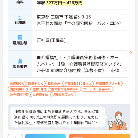
給料
年収
327万円～428万円
東京都 三鷹市 下連雀5-9-16
勤務地
京王井の頭線「井の頭公園駅」バス・車5分
正社員(正職員)
雇用形態
■介護福祉士・介護職員実務者研修・ホー
ムヘルパー1級・介護職員基礎研修※いずれ
応募要件
か必須 ※訪問介護経験（年数不問） 必須
未経験OK
残業少なめ
日勤のみ
年間休日110日以上
資格取得サポート
研修制度あり
産休･育休･介護休暇取得実績あり
ボーナス・賞与あり
社会保険完備
交通費支給
退職金制度あり
神奈川県横浜市に本部を構える法人です。全国47都
道府県で700以上の事業所を展開しており、充実し
た福利厚生・研修制度も魅力です♪年間休日は110
日以上、リフレッシュ休暇が月1日あり、ワークラ
イフバランスを重視される方にもおすすめです。ご