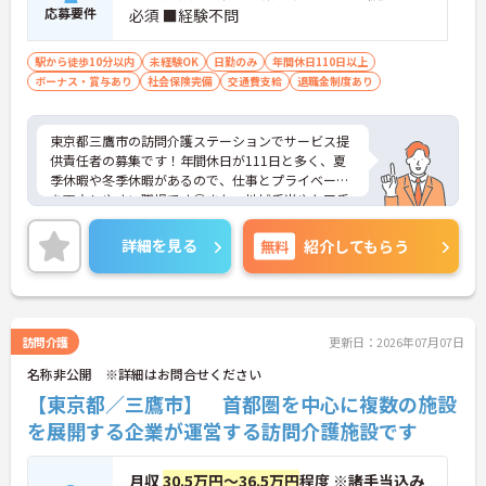
応募要件
必須 ■経験不問
駅から徒歩10分以内
未経験OK
日勤のみ
年間休日110日以上
ボーナス・賞与あり
社会保険完備
交通費支給
退職金制度あり
東京都三鷹市の訪問介護ステーションでサービス提
供責任者の募集です！年間休日が111日と多く、夏
季休暇や冬季休暇があるので、仕事とプライベート
を両立しやすい職場です◎また、地域手当やケア手
当などの各種手当に加え、昇給・賞与ありで待遇面
もばっちり！退職金制度や組合制度などの福利厚生
詳細を見る
無料
紹介してもらう
も充実しているので、安心して長く働きやすい環境
が整っています♪ご興味のある方は面接ポイントを
お伝えしますので、お気軽にご連絡ください！
訪問介護
更新日：2026年07月07日
名称非公開 ※詳細はお問合せください
【東京都／三鷹市】 首都圏を中心に複数の施設
を展開する企業が運営する訪問介護施設です
月収
30.5万円～36.5万円
程度 ※諸手当込み