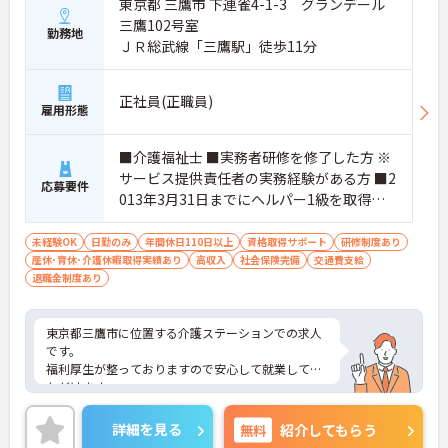
東京都 三鷹市 下連雀4-1-3 グランデール
三鷹102号室
勤務地
ＪＲ総武線「三鷹駅」徒歩11分
正社員(正職員)
雇用形態
■介護福祉士 ■実務者研修を修了した方 ※
サービス提供責任者の実務経験がある方 ■2
応募要件
013年3月31日までにヘルパー1級を取得も
しくは介護職員基礎研修を修了した方 ■パ
ソコンの基本操作（ワード、エクセル）が
未経験OK
日勤のみ
年間休日110日以上
資格取得サポート
研修制度あり
産休･育休･介護休暇取得実績あり
できる方
高収入
社会保険完備
交通費支給
退職金制度あり
東京都三鷹市に位置する介護ステーションでの求人
です。
福利厚生が整っておりますので安心して就業してい
ただけます。
年間休日110日、残業もほとんどありませんので、
メリハリつけてご就業いただけます。
詳細を見る
無料
紹介してもらう
ご興味のある方はお気軽にお問い合わせ下さい。