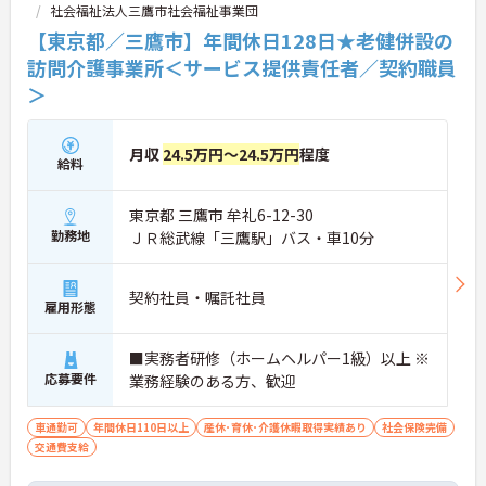
社会福祉法人三鷹市社会福祉事業団
【東京都／三鷹市】年間休日128日★老健併設の
訪問介護事業所＜サービス提供責任者／契約職員
＞
月収
24.5万円～24.5万円
程度
給料
東京都 三鷹市 牟礼6-12-30
勤務地
ＪＲ総武線「三鷹駅」バス・車10分
契約社員・嘱託社員
雇用形態
■実務者研修（ホームヘルパー1級）以上 ※
応募要件
業務経験のある方、歓迎
車通勤可
年間休日110日以上
産休･育休･介護休暇取得実績あり
社会保険完備
交通費支給