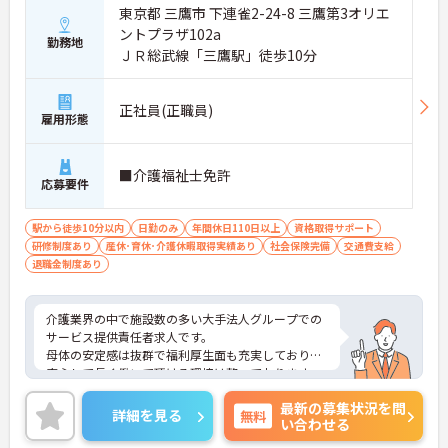
東京都 三鷹市 下連雀2-24-8 三鷹第3オリエ
ントプラザ102a
勤務地
ＪＲ総武線「三鷹駅」徒歩10分
正社員(正職員)
雇用形態
■介護福祉士免許
応募要件
駅から徒歩10分以内
日勤のみ
年間休日110日以上
資格取得サポート
研修制度あり
産休･育休･介護休暇取得実績あり
社会保険完備
交通費支給
退職金制度あり
介護業界の中で施設数の多い大手法人グループでの
サービス提供責任者求人です。
母体の安定感は抜群で福利厚生面も充実しており、
安心して長く働いて頂ける環境は整っております。
また、頑張りがきちんと評価に繋がります。
最新の募集状況を問
ご興味のある方はぜひお気軽にお問い合わせくださ
詳細を見る
無料
い合わせる
い。