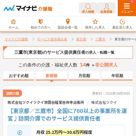
0
0
求人検索
会員登録
メニュー
ホーム
初めての方へ
面談会場一覧
保存した求人
最近見た求人
マイナビ介護職
サービス提供責任者
東京都
三鷹市
東京都のサー
三鷹市(東京都)のサービス提供責任者
の求人・転職一覧
14
この条件の介護・福祉求人数
非公開求人
件 ＋
おすすめ順
新着順
月収順
年収順
訪問介護
更新日：2026年08月06日
株式会社ツクイツクイ世田谷経堂吉祥寺出張所
株式会社ツクイ
【東京都／三鷹市】全国に700以上の事業所を運
営♪訪問介護でのサービス提供責任者
月収
25.2万円～30.6万円
程度