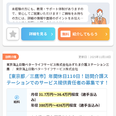
未経験の方にも、教育・サポート体制がありますの
で、安心してご就業いただけます！ご興味をお持ち
の方には、詳細の情報や面接のポイントをお伝えし
ますのでお気軽にお問い合わせください。
詳細を見る
無料
紹介してもらう
訪問介護
更新日：2025年11月18日
東京海上日動ベターライフサービス株式会社みずたま介護ステーション三
鷹
東京海上日動ベターライフサービス株式会社
【東京都／三鷹市】年間休日110日！訪問介護ス
テーションでのサービス提供責任者の募集です！
月収
31.7万円～36.4万円
程度（諸手当込
み）
給料
年収
380万円～436万円
程度（諸手当込み）