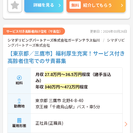
者様への対応を重視することもできます。入社後の
詳細を見る
無料
紹介してもらう
研修はもちろん、介護技術研修、PC研修、マナー研
修、資格取得のための勉強会等ステップに応じて用
意されており安心してご就業いただけます。
ご興味を持たれた方は面接対策ポイントや求人の詳
細などお話しいたしますのでお気軽にお問い合わせ
サービス付き高齢者向け住宅（サ高住）
更新日：2026年03月26日
下さい。
シマダリビングパートナーズ株式会社ガーデンテラス仙川
シマダリビ
ングパートナーズ株式会社
【東京都／三鷹市】福利厚生充実！サービス付き
高齢者住宅でのサ責募集
月収
27.8万円～36.5万円
程度（諸手当込
み）
給料
年収
340万円～472万円
程度
東京都 三鷹市 北野4-8-40
勤務地
京王線「千歳烏山駅」バス・車5分
正社員(正職員)
雇用形態